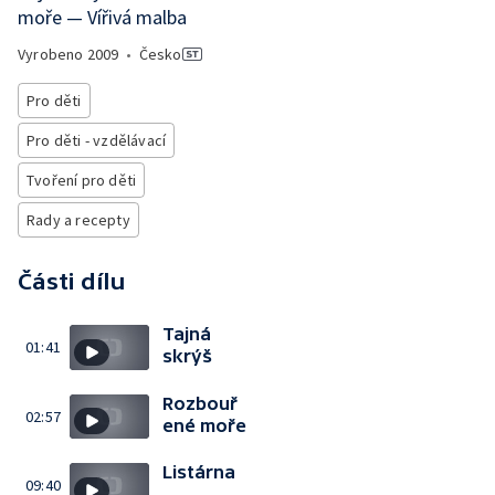
moře — Vířivá malba
Vyrobeno
2009
•
Česko
Pro děti
Pro děti - vzdělávací
Tvoření pro děti
Rady a recepty
Části dílu
Tajná
01:41
skrýš
Rozbouř
02:57
ené moře
Listárna
09:40