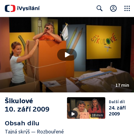
Close
Search
17 min
Šikulové
Další díl
10. září 2009
24. září
2009
18 min
Obsah dílu
Tajná skrýš — Rozbouřené