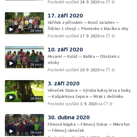
Poslední vysílání
24. 9. 2020
na ČT :D
17. září 2020
Skřítek z přírodnin — Nosič na lahev —
Štětec z chvojí — Písmenko z klacíku a vlny
28 min
Poslední vysílání
17. 9. 2020
na ČT :D
10. září 2020
Akvarel — Koláž — Batika — Obrázek s
otisky
28 min
Poslední vysílání
10. 9. 2020
na ČT :D
3. září 2020
Věneček Slunce — Výroba kulisy lesa a louky
— Kašpárkova čepice — Mrak z deštníku
28 min
Poslední vysílání
3. 9. 2020
na ČT :D
30. dubna 2020
Filmová klapka — Filmový Oskar — Mikrofon
— Filmový rámeček
28 min