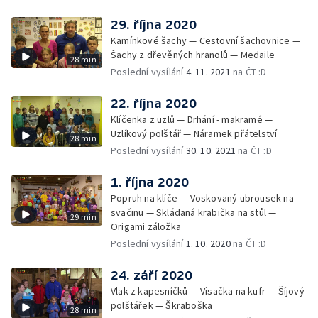
29. října 2020
Kamínkové šachy — Cestovní šachovnice —
Šachy z dřevěných hranolů — Medaile
28 min
Poslední vysílání
4. 11. 2021
na ČT :D
22. října 2020
Klíčenka z uzlů — Drhání - makramé —
Uzlíkový polštář — Náramek přátelství
28 min
Poslední vysílání
30. 10. 2021
na ČT :D
1. října 2020
Popruh na klíče — Voskovaný ubrousek na
svačinu — Skládaná krabička na stůl —
29 min
Origami záložka
Poslední vysílání
1. 10. 2020
na ČT :D
24. září 2020
Vlak z kapesníčků — Visačka na kufr — Šíjový
polštářek — Škraboška
28 min