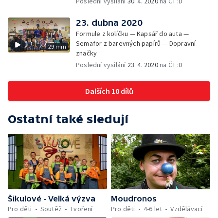
Poslední vysílání
30. 4. 2020
na ČT :D
23. dubna 2020
Formule z kolíčku — Kapsář do auta —
Semafor z barevných papírů — Dopravní
29 min
značky
Poslední vysílání
23. 4. 2020
na ČT :D
Dalších 10 dílů
Ostatní také sledují
Šikulové - Velká výzva
Moudronos
Pro děti
Soutěž
Tvoření
Pro děti
4-6 let
Vzdělávací