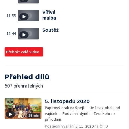
Vířivá
11:55
malba
Soutěž
15:44
Přehrát celé video
Přehled dílů
507 přehratelných
5. listopadu 2020
Papírový drak na špejli — Ježek z obalu od
vajíček — Podzimní dýně — Zvonkohra z
28 min
přírodnin
Poslední vysílání
5. 11. 2020
na ČT :D