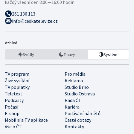
každý všední den:
8:00—16:00 hodin
261 136 113
info@ceskatelevize.cz
Vzhled
Světlý
Tmavý
Systém
TV program
Pro média
Živé vysílání
Reklama
TV poplatky
Studio Brno
Teletext
Studio Ostrava
Podcasty
Rada ČT
Počasí
Kariéra
E-shop
Podávání námětů
Mobilní a TV aplikace
Časté dotazy
Vše o ČT
Kontakty