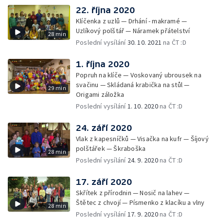
22. října 2020
Klíčenka z uzlů — Drhání - makramé —
Uzlíkový polštář — Náramek přátelství
28 min
Poslední vysílání
30. 10. 2021
na ČT :D
1. října 2020
Popruh na klíče — Voskovaný ubrousek na
svačinu — Skládaná krabička na stůl —
29 min
Origami záložka
Poslední vysílání
1. 10. 2020
na ČT :D
24. září 2020
Vlak z kapesníčků — Visačka na kufr — Šíjový
polštářek — Škraboška
28 min
Poslední vysílání
24. 9. 2020
na ČT :D
17. září 2020
Skřítek z přírodnin — Nosič na lahev —
Štětec z chvojí — Písmenko z klacíku a vlny
28 min
Poslední vysílání
17. 9. 2020
na ČT :D