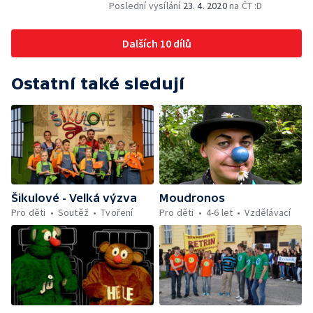
Poslední vysílání
23. 4. 2020
na ČT :D
Dalších 10 dílů
Ostatní také sledují
Šikulové - Velká výzva
Moudronos
Pro děti
Soutěž
Tvoření
Pro děti
4-6 let
Vzdělávací