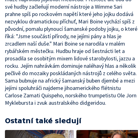
své hudby začleňují moderní nástroje a Wimme Sari
prahne spíš po rockovém napětí které jeho jojku dodává
nezvyklou dramatickou příchuť, Mari Boine vychází spíš z
původní, pomalu plynoucí šamanské podoby jojku, o které
říká: "Jsme součástí přírody, ne jejími pány a hlas je
zrcadlem naší duše." Mari Boine se narodila v malém
rybářském městečku. Hudbu hraje od šestnácti let a
prosadila se osobitým mixem lidové starobylosti, jazzu a
rocku. Jejím nahrávkám dominuje naléhavý hlas a několik
pečlivě do mozaiky poskládaných nástrojů z celého světa.
Sama bubnuje na africký šamanský buben djembé a mezi
jejími spoluhráči najdeme jihoamerického flétnistu
Carlose Zamati Quispeho, norského trumpetistu Ole Jorn
Myklebursta i zvuk australského didgeridou.
Ostatní také sledují