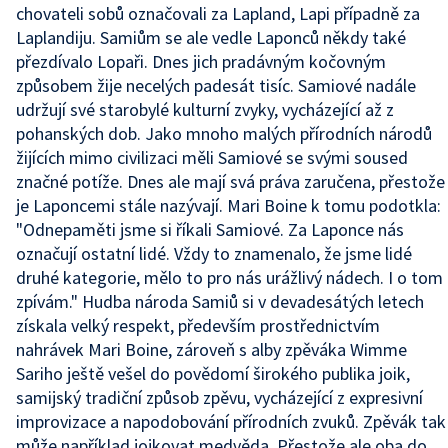
chovateli sobů označovali za Lapland, Lapi případně za
Laplandiju. Samiům se ale vedle Laponců někdy také
přezdívalo Lopaři. Dnes jich pradávným kočovným
způsobem žije necelých padesát tisíc. Samiové nadále
udržují své starobylé kulturní zvyky, vycházející až z
pohanských dob. Jako mnoho malých přírodních národů
žijících mimo civilizaci měli Samiové se svými soused
značné potíže. Dnes ale mají svá práva zaručena, přestože
je Laponcemi stále nazývají. Mari Boine k tomu podotkla:
"Odnepaměti jsme si říkali Samiové. Za Laponce nás
označují ostatní lidé. Vždy to znamenalo, že jsme lidé
druhé kategorie, mělo to pro nás urážlivý nádech. I o tom
zpívám." Hudba národa Samiů si v devadesátých letech
získala velký respekt, především prostřednictvím
nahrávek Mari Boine, zároveň s alby zpěváka Wimme
Sariho ještě vešel do povědomí širokého publika joik,
samijský tradiční způsob zpěvu, vycházející z expresivní
improvizace a napodobování přírodních zvuků. Zpěvák tak
může například jojkovat medvěda. Přestože ale oba do