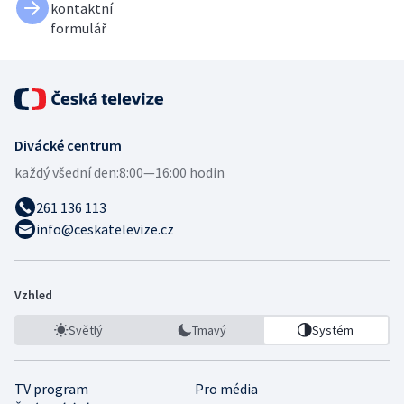
kontaktní
formulář
Divácké centrum
každý všední den:
8:00—16:00 hodin
261 136 113
info@ceskatelevize.cz
Vzhled
Světlý
Tmavý
Systém
TV program
Pro média