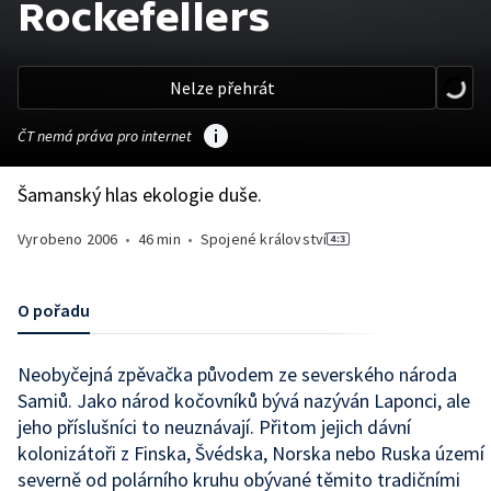
Rockefellers
Nelze přehrát
ČT nemá práva pro internet
Šamanský hlas ekologie duše.
Vyrobeno
2006
•
46 min
•
Spojené království
O pořadu
Neobyčejná zpěvačka původem ze severského národa
Samiů. Jako národ kočovníků bývá nazýván Laponci, ale
jeho příslušníci to neuznávají. Přitom jejich dávní
kolonizátoři z Finska, Švédska, Norska nebo Ruska území
severně od polárního kruhu obývané těmito tradičními