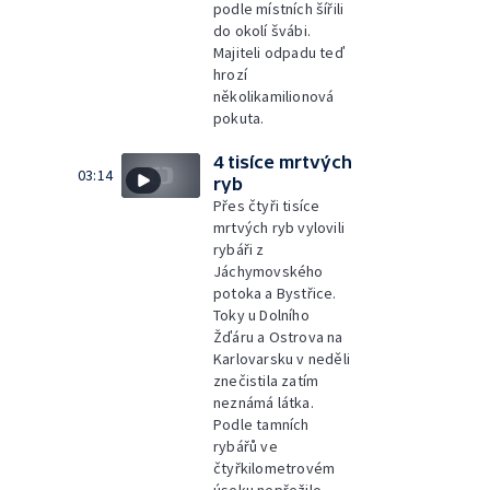
podle místních šířili
do okolí švábi.
Majiteli odpadu teď
hrozí
několikamilionová
pokuta.
4 tisíce mrtvých
03:14
ryb
Přes čtyři tisíce
mrtvých ryb vylovili
rybáři z
Jáchymovského
potoka a Bystřice.
Toky u Dolního
Žďáru a Ostrova na
Karlovarsku v neděli
znečistila zatím
neznámá látka.
Podle tamních
rybářů ve
čtyřkilometrovém