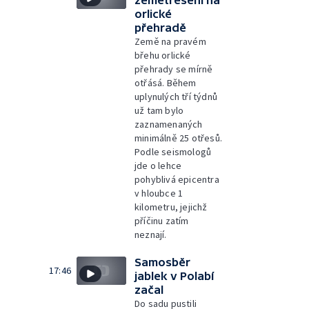
zemětřesení na
orlické
přehradě
Země na pravém
břehu orlické
přehrady se mírně
otřásá. Během
uplynulých tří týdnů
už tam bylo
zaznamenaných
minimálně 25 otřesů.
Podle seismologů
jde o lehce
pohyblivá epicentra
v hloubce 1
kilometru, jejichž
příčinu zatím
neznají.
Samosběr
17:46
jablek v Polabí
začal
Do sadu pustili