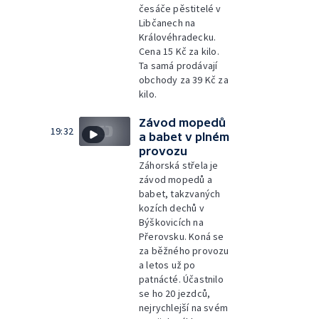
česáče pěstitelé v
Libčanech na
Královéhradecku.
Cena 15 Kč za kilo.
Ta samá prodávají
obchody za 39 Kč za
kilo.
Závod mopedů
19:32
a babet v plném
provozu
Záhorská střela je
závod mopedů a
babet, takzvaných
kozích dechů v
Býškovicích na
Přerovsku. Koná se
za běžného provozu
a letos už po
patnácté. Účastnilo
se ho 20 jezdců,
nejrychlejší na svém