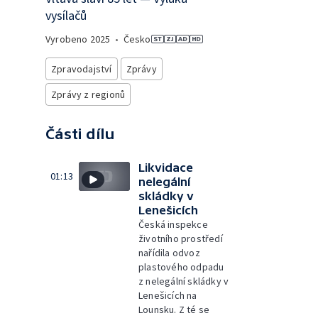
vysílačů
Vyrobeno
2025
•
Česko
Zpravodajství
Zprávy
Zprávy z regionů
Části dílu
Likvidace
01:13
nelegální
skládky v
Lenešicích
Česká inspekce
životního prostředí
nařídila odvoz
plastového odpadu
z nelegální skládky v
Lenešicích na
Lounsku. Z té se