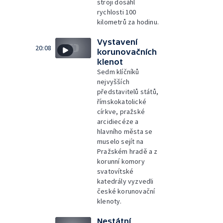
stroji dosáhl
rychlosti 100
kilometrů za hodinu.
Vystavení
20:08
korunovačních
klenot
Sedm klíčníků
nejvyšších
představitelů států,
římskokatolické
církve, pražské
arcidiecéze a
hlavního města se
muselo sejít na
Pražském hradě a z
korunní komory
svatovítské
katedrály vyzvedli
české korunovační
klenoty.
Nestátní