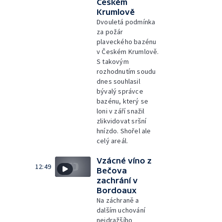
Českém
Krumlově
Dvouletá podmínka
za požár
plaveckého bazénu
v Českém Krumlově.
S takovým
rozhodnutím soudu
dnes souhlasil
bývalý správce
bazénu, který se
loni v září snažil
zlikvidovat sršní
hnízdo. Shořel ale
celý areál.
Vzácné víno z
12:49
Bečova
zachrání v
Bordoaux
Na záchraně a
dalším uchování
nejdražšího