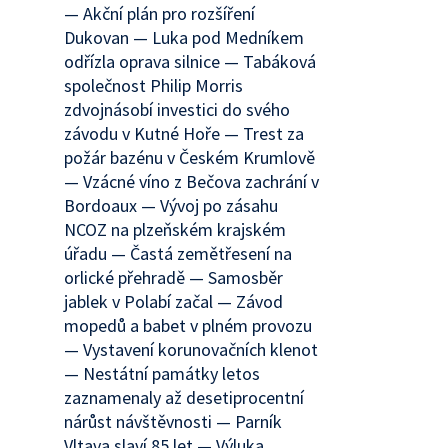
— Akční plán pro rozšíření
Dukovan — Luka pod Medníkem
odřízla oprava silnice — Tabáková
společnost Philip Morris
zdvojnásobí investici do svého
závodu v Kutné Hoře — Trest za
požár bazénu v Českém Krumlově
— Vzácné víno z Bečova zachrání v
Bordoaux — Vývoj po zásahu
NCOZ na plzeňském krajském
úřadu — Častá zemětřesení na
orlické přehradě — Samosběr
jablek v Polabí začal — Závod
mopedů a babet v plném provozu
— Vystavení korunovačních klenot
— Nestátní památky letos
zaznamenaly až desetiprocentní
nárůst návštěvnosti — Parník
Vltava slaví 85 let — Výluka