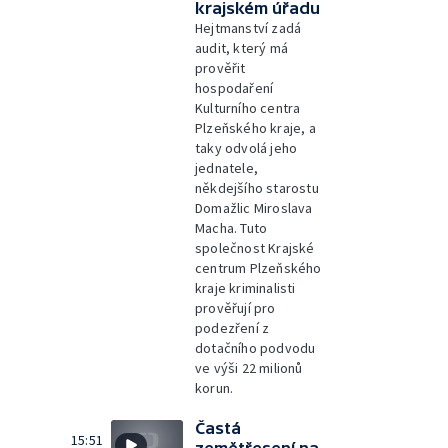
krajském úřadu
Hejtmanství zadá
audit, který má
prověřit
hospodaření
Kulturního centra
Plzeňského kraje, a
taky odvolá jeho
jednatele,
někdejšího starostu
Domažlic Miroslava
Macha. Tuto
společnost Krajské
centrum Plzeňského
kraje kriminalisti
prověřují pro
podezření z
dotačního podvodu
ve výši 22 milionů
korun.
Častá
15:51