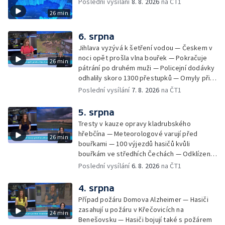
Poslední vysílání
8. 8. 2026
na ČT1
26 min
6. srpna
Jihlava vyzývá k šetření vodou — Českem v
noci opět prošla vlna bouřek — Pokračuje
26 min
pátrání po druhém muži — Policejní dodávky
odhalily skoro 1300 přestupků — Omyly při
nouzovém volání o pomoc — Hradec Králové
Poslední vysílání
7. 8. 2026
na ČT1
se utká s Besiktasem Istambul — Pokus o
rekord v hromadném seskoku parašutistů —
5. srpna
Chovné rybníky na Českolipsku pustoší
Tresty v kauze opravy kladrubského
vydry — Instalace nové sochy v Mariánských
hřebčína — Meteorologové varují před
26 min
Lázních — Sedmiletý trest za dotační
bouřkami — 100 výjezdů hasičů kvůli
podvod s projektem Technologického parku
bouřkám ve středhích Čechách — Odklízení
v Písku — Dětský tábor na Brutal Assault —
škod po bouřkách — Hasiči likvidovali
Poslední vysílání
6. 8. 2026
na ČT1
Turistická trasa Svatojánské proudy zůstává
několik požárů — Časová schránka ukrytá na
stále uzavřená — Projížďky na rybníce Labuť
Václavském náměstí — Necelý kilometr řeky
4. srpna
— Cestování za pozorováním noční oblohy
Otavy u šumavského Annína je téměř bez
Případ požáru Domova Alzheimer — Hasiči
vody — Pátrání po dvou mužích na jezeře
zasahují u požáru v Křečovicích na
24 min
Most — Tábor pro děti odsouzených — Tábor
Benešovsku — Hasiči bojují také s požárem
pomáhá dětem orientovat se na trhu práce