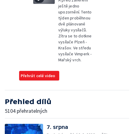
A před závěrem
ještě jedno
upozornění. Tento
týden proběhnou
dvě plánované
výluky vysílačů.
Zítra se to dotkne
vysílače Plzeň -
Krašov. Ve středu
vysílače Vimperk -
Mařský vrch.
Přehrát celé video
Přehled dílů
5104 přehratelných
7. srpna