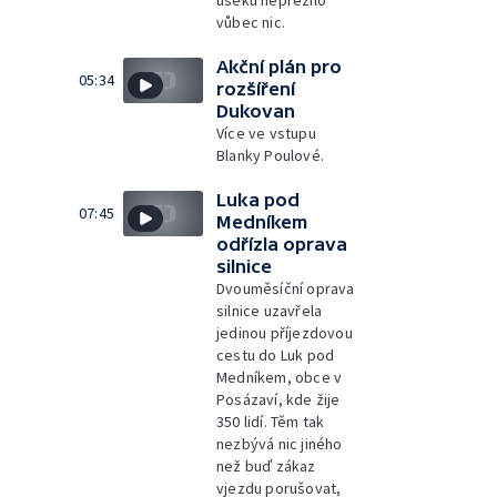
úseku nepřežilo
vůbec nic.
Akční plán pro
05:34
rozšíření
Dukovan
Více ve vstupu
Blanky Poulové.
Luka pod
07:45
Medníkem
odřízla oprava
silnice
Dvouměsíční oprava
silnice uzavřela
jedinou příjezdovou
cestu do Luk pod
Medníkem, obce v
Posázaví, kde žije
350 lidí. Těm tak
nezbývá nic jiného
než buď zákaz
vjezdu porušovat,