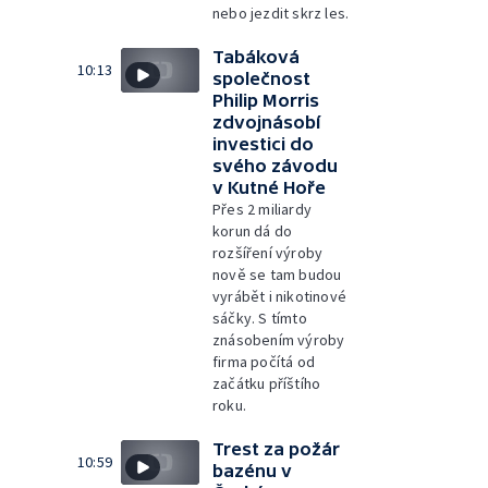
nebo jezdit skrz les.
Tabáková
10:13
společnost
Philip Morris
zdvojnásobí
investici do
svého závodu
v Kutné Hoře
Přes 2 miliardy
korun dá do
rozšíření výroby
nově se tam budou
vyrábět i nikotinové
sáčky. S tímto
znásobením výroby
firma počítá od
začátku příštího
roku.
Trest za požár
10:59
bazénu v