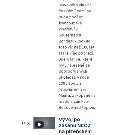
lahvového vína na
českém území se
bude podílet
francouzské
vinařství v
Sauternes u
Bordeaux, odkud
toto víc než 100 let
staré víno pochází.
Jde o lahve, které
byly nalezené za
dobrodružných
okolností v roce
1985 spolu s
relikviářem sv.
Maura, zakopané na
hradě a zámku v
Bečově nad Teplou.
Vývoj po
14:51
zásahu NCOZ
na plzeňském