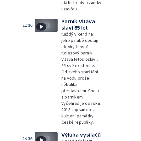
státní hrady a zámky
uzavřou.
Parník Vltava
22:36
slaví 85 let
Každý víkend na
jeho palubě cestují
stovky turistů.
Kolesový parník
Vltava letos oslavil
85 své existence.
Od svého spuštění
na vodu prošel
několika
přestavbami. Spolu
s parníkem
Vyšehrad je od roku
2013 zapsán mezi
kulturní památky
České republiky.
Výluka vysílačů
24:36