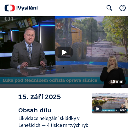
Search
26 min
15. září 2025
Obsah dílu
26 min
Likvidace nelegální skládky v
Lenešicích — 4 tisíce mrtvých ryb