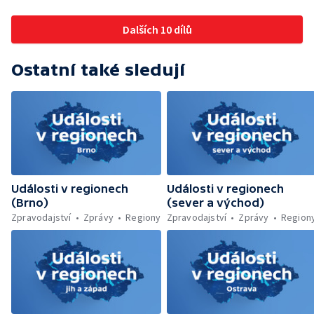
magistrátu — Snaha o obnovu těžby čediče
připravují na zatmění slunce
na Českolipsku — Úřednice na pachatele
Dalších 10 dílů
napojená nebyla — Nižší zájem o Novou
zelenou úsporám — Problémy řidičů v
KRNAP kvůli navigaci — Dohašování požáru
Ostatní také sledují
lesa u Velhartic — Další rozsáhlý lesní požár
likvidovali hasiči u Dolní Radechové na
Náchodsku — Znovuotevření rozhledny na
Libíně — Obchvat Náchoda je zhruba v
polovině — Požár v kempu na Pardubicku —
Wonkův most po rekonstrukci — Letiště
Václava Havla odbavilo 8 milionů cestujících
— V Plzni přibývá nelegálních graffiti
Události v regionech
Události v regionech
(Brno)
(sever a východ)
Zpravodajství
Zprávy
Regiony
Zpravodajství
Zprávy
Region