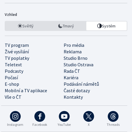
Vzhled
Světlý
Tmavý
Systém
TV program
Pro média
Živé vysílání
Reklama
TV poplatky
Studio Brno
Teletext
Studio Ostrava
Podcasty
Rada ČT
Počasí
Kariéra
E-shop
Podávání námětů
Mobilní a TV aplikace
Časté dotazy
Vše o ČT
Kontakty
Instagram
Facebook
YouTube
X
Threads