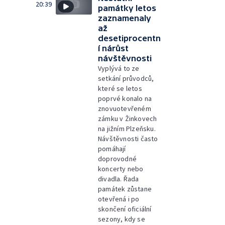
20:39
památky letos
zaznamenaly
až
desetiprocentn
í nárůst
návštěvnosti
Vyplývá to ze
setkání průvodců,
které se letos
poprvé konalo na
znovuotevřeném
zámku v Žinkovech
na jižním Plzeňsku.
Návštěvnosti často
pomáhají
doprovodné
koncerty nebo
divadla. Řada
památek zůstane
otevřená i po
skončení oficiální
sezony, kdy se