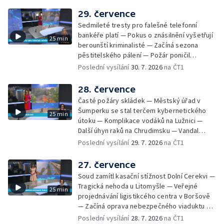
mraženými potravinami v horku — Slavnostní
29. července
vyřazení absolventů Univerzity obrany —
Sedmileté tresty pro falešné telefonní
Zájem o obytné vozy roste — Praha má
bankéře platí — Pokus o znásilnění vyšetřují
25 min
novou servisní loď — Vidická samoobslužná
berounští kriminalisté — Začíná sezona
prodejna si na provoz vydělá — U jezera
pěstitelského pálení — Požár poničil
Most začíná festival Let It Roll — Vyvrcholil
historickou vilu Marta v Písku — Končí Letní
Poslední vysílání
30. 7. 2026
na ČT1
bouřkový neboli jelení úplněk — Kanoistka
filmová škola — Spor o placení poplatků za
Tereza Kneblová je mistryně světa
odpad — Nedostatek vody na Hracholuskách
28. července
— Příprava nového plavebního stupně v
Časté požáry skládek — Městský úřad v
Děčíně — Biokoridor pro užovku stromovou
Šumperku se stal terčem kybernetického
25 min
— Záchrana liblického vysílače — První
útoku — Komplikace vodáků na Lužnici —
koncert Diany Ross v Česku — Výroba
Další úhyn raků na Chrudimsku — Vandal
obrněných vozidel CV90 — Biokoridor pod
poškodil okna na Ještědu — Lvice Elza má
Poslední vysílání
29. 7. 2026
na ČT1
vedením vysokého napětí
nový domov — Rozšíření sítě mobilních
defibrilátorů — 194 km/h po dálnici D6 —
27. července
Problém s likvidací kadmia — Vězni na
Soud zamítl kasační stížnost Dolní Cerekvi —
Frýdlantsku čistí koryto potoka — Antikolizní
Tragická nehoda u Litomyšle — Veřejné
25 min
systém tramvají Škoda 40T — Praha má šanci
projednávání ligistikcého centra v Boršově
na rekordní turistickou sezonu — Začíná
— Začíná oprava nebezpečného viaduktu v
festival PernštejnLove v Pardubicích — Jelen
Klatovech — Pražská koalice o zásahu na
Poslední vysílání
28. 7. 2026
na ČT1
albín na Litoměřicku — Čeští vědci se