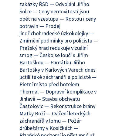
zakázky ŘSD — Odvolání Jiřího
Šolce — Ceny nemovitostí jsou
opět na vzestupu — Rostou i ceny
potravin — Prodej
jindřichohradecké úzkokolejky —
Zmírnění podmínky pro policistu —
Pražský hrad redukuje vizuální
smog — Česko se loučí s Jiřím
Bartoškou — Památku Jiřího
Bartošky v Karlových Varech dnes
uctili také záchranáři a policisté —
Pietní místo před hotelem
Thermal — Dopravní komplikace v
Jihlavě — Stavba obchvatu
Častolovic — Rekonstrukce brány
Matky Boží — Cvičení leteckých
záchranářů v lomu — Požár
drůbežárny v Kosičkách —
Plzeňské podzemí je přístupné už