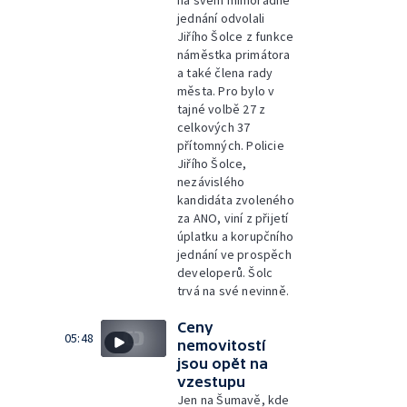
na svém mimořádné
jednání odvolali
Jiřího Šolce z funkce
náměstka primátora
a také člena rady
města. Pro bylo v
tajné volbě 27 z
celkových 37
přítomných. Policie
Jiřího Šolce,
nezávislého
kandidáta zvoleného
za ANO, viní z přijetí
úplatku a korupčního
jednání ve prospěch
developerů. Šolc
trvá na své nevinně.
Ceny
05:48
nemovitostí
jsou opět na
vzestupu
Jen na Šumavě, kde