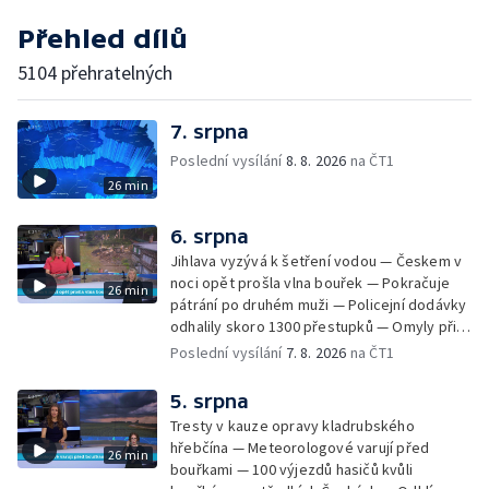
Přehled dílů
5104 přehratelných
7. srpna
Poslední vysílání
8. 8. 2026
na ČT1
26 min
6. srpna
Jihlava vyzývá k šetření vodou — Českem v
noci opět prošla vlna bouřek — Pokračuje
26 min
pátrání po druhém muži — Policejní dodávky
odhalily skoro 1300 přestupků — Omyly při
nouzovém volání o pomoc — Hradec Králové
Poslední vysílání
7. 8. 2026
na ČT1
se utká s Besiktasem Istambul — Pokus o
rekord v hromadném seskoku parašutistů —
5. srpna
Chovné rybníky na Českolipsku pustoší
Tresty v kauze opravy kladrubského
vydry — Instalace nové sochy v Mariánských
hřebčína — Meteorologové varují před
26 min
Lázních — Sedmiletý trest za dotační
bouřkami — 100 výjezdů hasičů kvůli
podvod s projektem Technologického parku