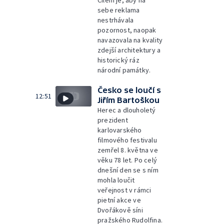
Cílem je, aby na
sebe reklama
nestrhávala
pozornost, naopak
navazovala na kvality
zdejší architektury a
historický ráz
národní památky.
Česko se loučí s
12:51
Jiřím Bartoškou
Herec a dlouholetý
prezident
karlovarského
filmového festivalu
zemřel 8. května ve
věku 78 let. Po celý
dnešní den se s ním
mohla loučit
veřejnost v rámci
pietní akce ve
Dvořákově síni
pražského Rudolfina.