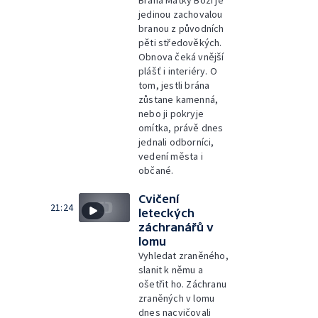
Brána Matky Boží je
jedinou zachovalou
branou z původních
pěti středověkých.
Obnova čeká vnější
plášť i interiéry. O
tom, jestli brána
zůstane kamenná,
nebo ji pokryje
omítka, právě dnes
jednali odborníci,
vedení města i
občané.
Cvičení
21:24
leteckých
záchranářů v
lomu
Vyhledat zraněného,
slanit k němu a
ošetřit ho. Záchranu
zraněných v lomu
dnes nacvičovali