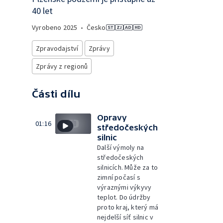
40 let
Vyrobeno
2025
•
Česko
Zpravodajství
Zprávy
Zprávy z regionů
Části dílu
Opravy
01:16
středočeských
silnic
Další výmoly na
středočeských
silnicích. Může za to
zimní počasí s
výraznými výkyvy
teplot. Do údržby
proto kraj, který má
nejdelší síť silnic v