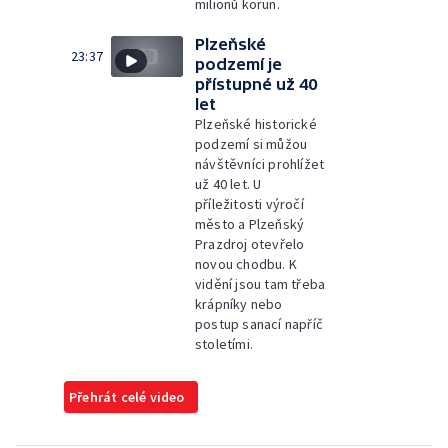
milionů korun.
Plzeňské
23:37
podzemí je
přístupné už 40
let
Plzeňské historické
podzemí si můžou
návštěvníci prohlížet
už 40 let. U
příležitosti výročí
město a Plzeňský
Prazdroj otevřelo
novou chodbu. K
vidění jsou tam třeba
krápníky nebo
postup sanací napříč
stoletími.
Přehrát celé video