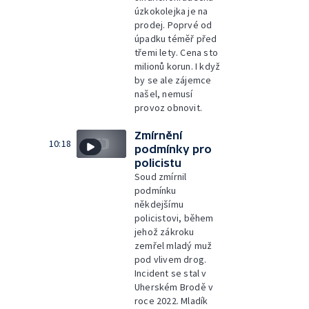
úzkokolejka je na
prodej. Poprvé od
úpadku téměř před
třemi lety. Cena sto
milionů korun. I když
by se ale zájemce
našel, nemusí
provoz obnovit.
Zmírnění
10:18
podmínky pro
policistu
Soud zmírnil
podmínku
někdejšímu
policistovi, během
jehož zákroku
zemřel mladý muž
pod vlivem drog.
Incident se stal v
Uherském Brodě v
roce 2022. Mladík