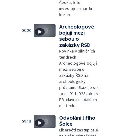
Česku, letos
investuje miliardu
korun.
Archeologové
03:20
bojují mezi
sebou o
zakázky ŘSD
Novinka v silničních
tendrech.
Archeologové bojují
mezi sebou o
zakázky ŘSD na
archeologický
průzkum. Ukazuje se
to na D11, D25, ale i v
Břeclavi a na dalších
místech.
Odvolání Jiřího
05:19
Šolce
Liberečtí zastupitelé