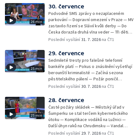
Nelegání hřbitov domácích mazlíčků — Státní
30. července
zastupitelství zrušilo trestní stíhání ženy z
Podvodné SMS zprávy o nezaplaceném
Teplicka, kterou policie dříve obvinila z
parkování — Dopravní omezení v Praze — MV
26 min
týrání koček — Péče o seniory jako brigáda
zastavilo řizení se Slávií kvůli derby — Do
— Po pádu stromů prověří alej odborníci —
Česka dorazila druhá vlna veder — Tři děti
Tradiční neckyáda v Želivi na Pelhřimovsku —
zůstali v rozpáleném autě — Problém s
Poslední vysílání
31. 7. 2026
na ČT1
Festival Hrady CZ poprvé na Hluboké
vedrem řeší i ve školkách — Práce s
mraženými potravinami v horku — Slavnostní
29. července
vyřazení absolventů Univerzity obrany —
Sedmileté tresty pro falešné telefonní
Zájem o obytné vozy roste — Praha má
bankéře platí — Pokus o znásilnění vyšetřují
25 min
novou servisní loď — Vidická samoobslužná
berounští kriminalisté — Začíná sezona
prodejna si na provoz vydělá — U jezera
pěstitelského pálení — Požár poničil
Most začíná festival Let It Roll — Vyvrcholil
historickou vilu Marta v Písku — Končí Letní
Poslední vysílání
30. 7. 2026
na ČT1
bouřkový neboli jelení úplněk — Kanoistka
filmová škola — Spor o placení poplatků za
Tereza Kneblová je mistryně světa
odpad — Nedostatek vody na Hracholuskách
28. července
— Příprava nového plavebního stupně v
Časté požáry skládek — Městský úřad v
Děčíně — Biokoridor pro užovku stromovou
Šumperku se stal terčem kybernetického
25 min
— Záchrana liblického vysílače — První
útoku — Komplikace vodáků na Lužnici —
koncert Diany Ross v Česku — Výroba
Další úhyn raků na Chrudimsku — Vandal
obrněných vozidel CV90 — Biokoridor pod
poškodil okna na Ještědu — Lvice Elza má
Poslední vysílání
29. 7. 2026
na ČT1
vedením vysokého napětí
nový domov — Rozšíření sítě mobilních