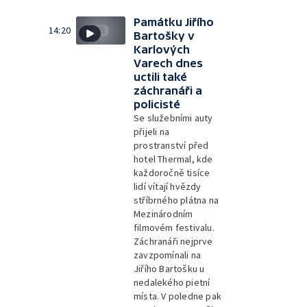
Památku Jiřího
14:20
Bartošky v
Karlových
Varech dnes
uctili také
záchranáři a
policisté
Se služebními auty
přijeli na
prostranství před
hotel Thermal, kde
každoročně tisíce
lidí vítají hvězdy
stříbrného plátna na
Mezinárodním
filmovém festivalu.
Záchranáři nejprve
zavzpomínali na
Jiřího Bartošku u
nedalekého pietní
místa. V poledne pak