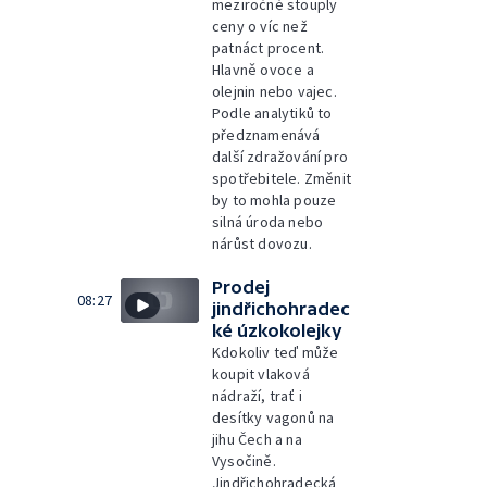
meziročně stouply
ceny o víc než
patnáct procent.
Hlavně ovoce a
olejnin nebo vajec.
Podle analytiků to
předznamenává
další zdražování pro
spotřebitele. Změnit
by to mohla pouze
silná úroda nebo
nárůst dovozu.
Prodej
08:27
jindřichohradec
ké úzkokolejky
Kdokoliv teď může
koupit vlaková
nádraží, trať i
desítky vagonů na
jihu Čech a na
Vysočině.
Jindřichohradecká