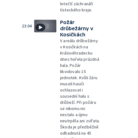
letečtí záchranáři
Ústeckého kraje.
Požár
23:04
drůbežárny v
Kosičkách
V areálu drůbežárny
v Kosičkách na
Královéhradecku
dnes hořela prázdná
hala. Požár
likvidovalo 15
jednotek. Kvůli žáru
museli hasiči
ochlazovat i
sousední halu s
drůbeží. Při požáru
se nikomu nic
nestalo a újmu
neutrpěla ani zvířata.
Škoda je předběžně
odhadnutá na 45