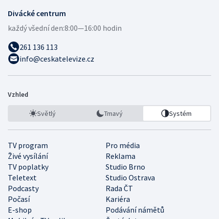
Divácké centrum
každý všední den:
8:00—16:00 hodin
261 136 113
info@ceskatelevize.cz
Vzhled
Světlý
Tmavý
Systém
TV program
Pro média
Živé vysílání
Reklama
TV poplatky
Studio Brno
Teletext
Studio Ostrava
Podcasty
Rada ČT
Počasí
Kariéra
E-shop
Podávání námětů