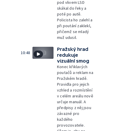
pod vlivem LSD
skákal do řeky a
poté po autě.
Policista ho zalehl a
při poutání zaklekl,
přičemž se mladý
muž udusil.
Pražský hrad
10:48
redukuje
vizuální smog
Konec křiklavých
poutačů a reklam na
Pražském hradě.
Pravidla pro jejich
vzhled a rozmístění
v celém areálu nově
určuje manuál. A
předpisy z něj jsou
závazné pro
každého
provozovatele.