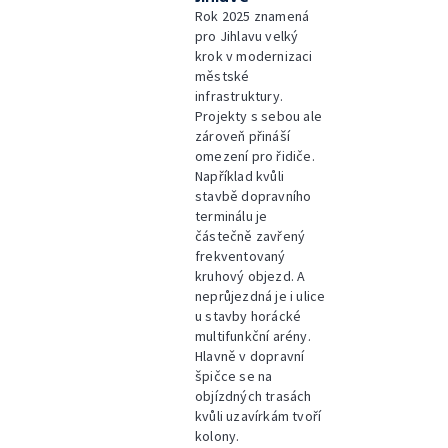
Rok 2025 znamená
pro Jihlavu velký
krok v modernizaci
městské
infrastruktury.
Projekty s sebou ale
zároveň přináší
omezení pro řidiče.
Například kvůli
stavbě dopravního
terminálu je
částečně zavřený
frekventovaný
kruhový objezd. A
neprůjezdná je i ulice
u stavby horácké
multifunkční arény.
Hlavně v dopravní
špičce se na
objízdných trasách
kvůli uzavírkám tvoří
kolony.