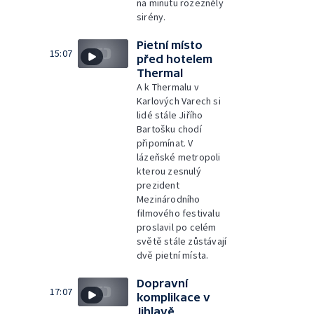
na minutu rozezněly
sirény.
Pietní místo
15:07
před hotelem
Thermal
A k Thermalu v
Karlových Varech si
lidé stále Jiřího
Bartošku chodí
připomínat. V
lázeňské metropoli
kterou zesnulý
prezident
Mezinárodního
filmového festivalu
proslavil po celém
světě stále zůstávají
dvě pietní místa.
Dopravní
17:07
komplikace v
Jihlavě