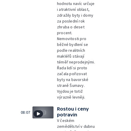
hodnotu navíc určuje
i atraktivní oblast,
zdražily byty i domy
za poslední rok
zhruba o deset
procent.
Nemovitosti pro
běžné bydlení se
podle realitních
makléřů stávají
téměř neprodejnými.
Řada lidí si proto
začala pořizovat
byty na bavorské
straně Šumavy.
Vyjdou je totiž
výrazně levněji.
Rostou i ceny
08:07
potravin
V českém
zemědělství v dubnu