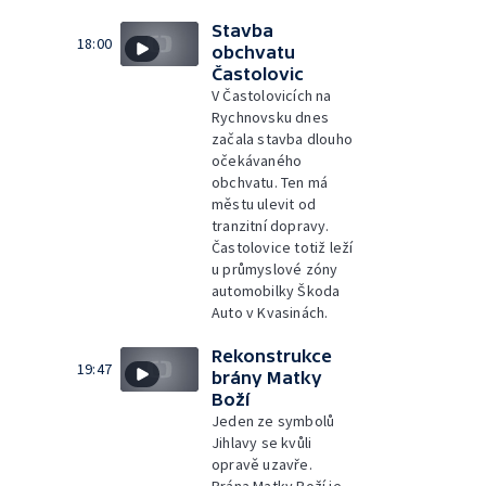
Stavba
18:00
obchvatu
Častolovic
V Častolovicích na
Rychnovsku dnes
začala stavba dlouho
očekávaného
obchvatu. Ten má
městu ulevit od
tranzitní dopravy.
Častolovice totiž leží
u průmyslové zóny
automobilky Škoda
Auto v Kvasinách.
Rekonstrukce
19:47
brány Matky
Boží
Jeden ze symbolů
Jihlavy se kvůli
opravě uzavře.