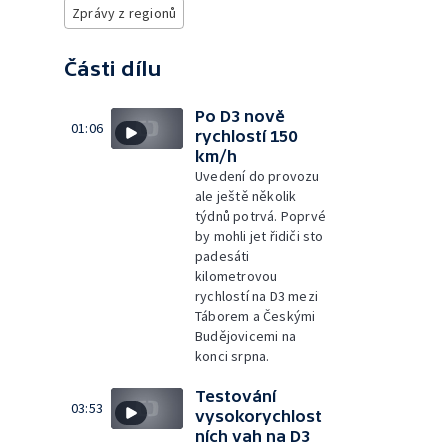
Zprávy z regionů
Části dílu
Po D3 nově
01:06
rychlostí 150
km/h
Uvedení do provozu
ale ještě několik
týdnů potrvá. Poprvé
by mohli jet řidiči sto
padesáti
kilometrovou
rychlostí na D3 mezi
Táborem a Českými
Budějovicemi na
konci srpna.
Testování
03:53
vysokorychlost
ních vah na D3