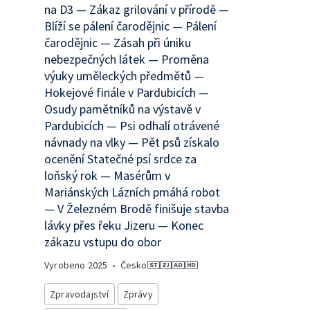
na D3 — Zákaz grilování v přírodě —
Blíží se pálení čarodějnic — Pálení
čarodějnic — Zásah při úniku
nebezpečných látek — Proměna
výuky uměleckých předmětů —
Hokejové finále v Pardubicích —
Osudy pamětníků na výstavě v
Pardubicích — Psi odhalí otrávené
návnady na vlky — Pět psů získalo
ocenění Statečné psí srdce za
loňský rok — Masérům v
Mariánských Lázních pmáhá robot
— V Železném Brodě finišuje stavba
lávky přes řeku Jizeru — Konec
zákazu vstupu do obor
Vyrobeno
2025
•
Česko
Zpravodajství
Zprávy