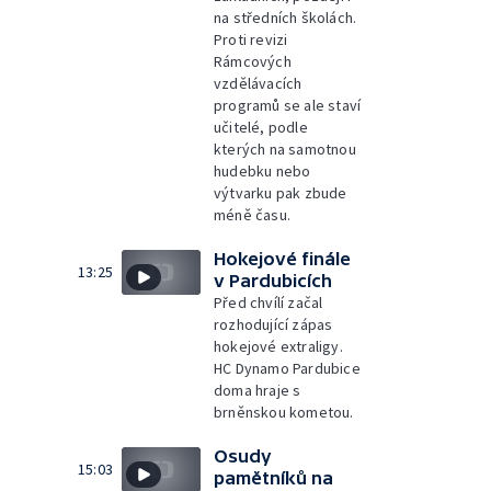
na středních školách.
Proti revizi
Rámcových
vzdělávacích
programů se ale staví
učitelé, podle
kterých na samotnou
hudebku nebo
výtvarku pak zbude
méně času.
Hokejové finále
13:25
v Pardubicích
Před chvílí začal
rozhodující zápas
hokejové extraligy.
HC Dynamo Pardubice
doma hraje s
brněnskou kometou.
Osudy
15:03
pamětníků na