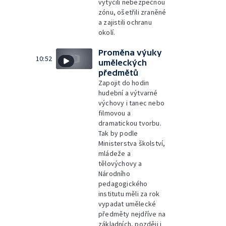
vytyčili nebezpečnou
zónu, ošetřili zraněné
a zajistili ochranu
okolí.
Proměna výuky
10:52
uměleckých
předmětů
Zapojit do hodin
hudební a výtvarné
výchovy i tanec nebo
filmovou a
dramatickou tvorbu.
Tak by podle
Ministerstva školství,
mládeže a
tělovýchovy a
Národního
pedagogického
institutu měli za rok
vypadat umělecké
předměty nejdříve na
základních, později i