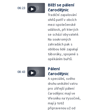
Blíží se pálení
06:23
čarodějnic
Tradiční zapalování
ohňů patří v obcích
mezi společenské
události, při kterých
se schází obyvatelé.
Na soukromých
zahradách pak s
oblibou lidé zapalují
táboráky, spojené s
opékáním buřtů.
Pálení
08:43
čarodějnic
A speciální, svého
druhu unikátní vatru
pro zítřejší pálení
čarodějnic mají ve
Vřesníku na Vysočině,
mají ji totiž
připravenou už od