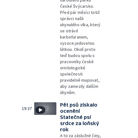
národního parku
České Švýcarsko.
Před pár měsíci totiž
správci našli
uhynulého vlka, který
se otrávil
karbofuranem,
vysoce jedovatou
látkou. Okolí proto
teď budou spolu s
pracovníky české
ornitologické
společnosti
pravidelně mapovat,
aby zamezily dalším
úhynům.
Pět psů získalo
19:37
ocenění
Statečné psí
srdce za loňský
rok
A to za záslužné činy,