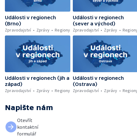
Václava Havla odbavilo 8 milionů cestujících
— V Plzni přibývá nelegálních graffiti
Události v regionech
Události v regionech
(Brno)
(sever a východ)
Zpravodajství
Zprávy
Regiony
Zpravodajství
Zprávy
Region
Události v regionech (jih a
Události v regionech
západ)
(Ostrava)
Zpravodajství
Zprávy
Regiony
Zpravodajství
Zprávy
Region
Napište nám
Otevřít
kontaktní
formulář