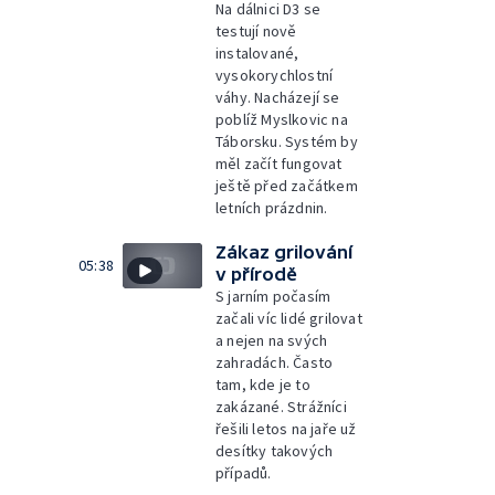
Na dálnici D3 se
testují nově
instalované,
vysokorychlostní
váhy. Nacházejí se
poblíž Myslkovic na
Táborsku. Systém by
měl začít fungovat
ještě před začátkem
letních prázdnin.
Zákaz grilování
05:38
v přírodě
S jarním počasím
začali víc lidé grilovat
a nejen na svých
zahradách. Často
tam, kde je to
zakázané. Strážníci
řešili letos na jaře už
desítky takových
případů.