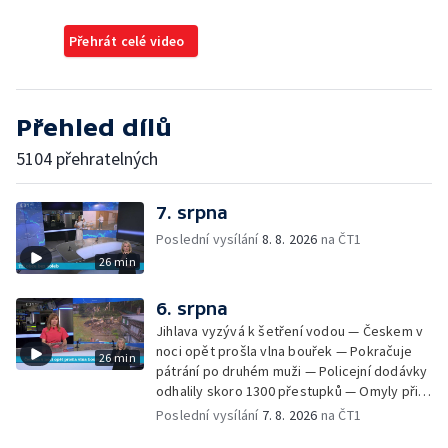
Přehrát celé video
Přehled dílů
5104 přehratelných
7. srpna
Poslední vysílání
8. 8. 2026
na ČT1
26 min
6. srpna
Jihlava vyzývá k šetření vodou — Českem v
noci opět prošla vlna bouřek — Pokračuje
26 min
pátrání po druhém muži — Policejní dodávky
odhalily skoro 1300 přestupků — Omyly při
nouzovém volání o pomoc — Hradec Králové
Poslední vysílání
7. 8. 2026
na ČT1
se utká s Besiktasem Istambul — Pokus o