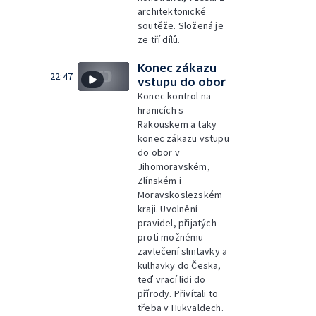
architektonické
soutěže. Složená je
ze tří dílů.
Konec zákazu
22:47
vstupu do obor
Konec kontrol na
hranicích s
Rakouskem a taky
konec zákazu vstupu
do obor v
Jihomoravském,
Zlínském i
Moravskoslezském
kraji. Uvolnění
pravidel, přijatých
proti možnému
zavlečení slintavky a
kulhavky do Česka,
teď vrací lidi do
přírody. Přivítali to
třeba v Hukvaldech.