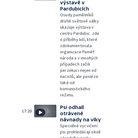
výstavě v
Pardubicích
Osudy pamětníků
druhé světové války
ukazuje výstava v
centru Pardubic. Jde
o příběhy lidí, které
zdokumentovala
organizace Paměť
národa a v mnohých
případech zažili
perzekuci nejen od
nacistů, ale posléze
také od
komunistického
režimu.
Psi odhalí
17:20
otrávené
návnady na vlky
Speciálně vycvičení
psi prohledávají okolí