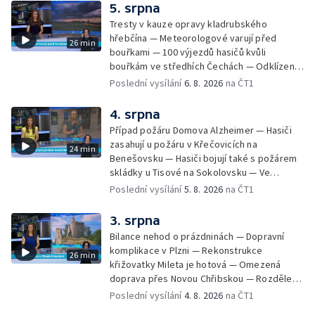
rekord v hromadném seskoku parašutistů —
5. srpna
Chovné rybníky na Českolipsku pustoší
Tresty v kauze opravy kladrubského
vydry — Instalace nové sochy v Mariánských
hřebčína — Meteorologové varují před
26 min
Lázních — Sedmiletý trest za dotační
bouřkami — 100 výjezdů hasičů kvůli
podvod s projektem Technologického parku
bouřkám ve středhích Čechách — Odklízení
v Písku — Dětský tábor na Brutal Assault —
škod po bouřkách — Hasiči likvidovali
Poslední vysílání
6. 8. 2026
na ČT1
Turistická trasa Svatojánské proudy zůstává
několik požárů — Časová schránka ukrytá na
stále uzavřená — Projížďky na rybníce Labuť
Václavském náměstí — Necelý kilometr řeky
4. srpna
— Cestování za pozorováním noční oblohy
Otavy u šumavského Annína je téměř bez
Případ požáru Domova Alzheimer — Hasiči
vody — Pátrání po dvou mužích na jezeře
zasahují u požáru v Křečovicích na
24 min
Most — Tábor pro děti odsouzených — Tábor
Benešovsku — Hasiči bojují také s požárem
pomáhá dětem orientovat se na trhu práce
skládky u Tisové na Sokolovsku — Ve
— Začal festival Brutal Assault — Cyklysta
Strážnici na Hodonínsku padl další teplotní
Poslední vysílání
5. 8. 2026
na ČT1
spadl v Karlvoych Varech do řeky —
rekord — Ve Vladislavově ulici v Praze se
Restaurace trápí nedostatek kuchařů — Do
zřítil strop — Požár lesa u šumavských
3. srpna
pastí na hmyz se chytají ptáci
Nezdic — Modernizace úseku dálnice D8 —
Bilance nehod o prázdninách — Dopravní
Ocenění pro řidiče za záchranu ženy —
komplikace v Plzni — Rekonstrukce
26 min
Skončily lhůty pro podání volebních listin —
křižovatky Mileta je hotová — Omezená
Tři případy utonutí na jihu Čech — Na řece
doprava přes Novou Chřibskou — Rozdělení
Orlici nelze plout kvůli demolici mostu —
peněz ušetřených za rekultivace — Světový
Poslední vysílání
4. 8. 2026
na ČT1
Čištění Karlova mostu — Porušování pravidel
rekord u Mladé Boleslavi — U Nalžovic na
na dětských táborech — Zakázaný sběr