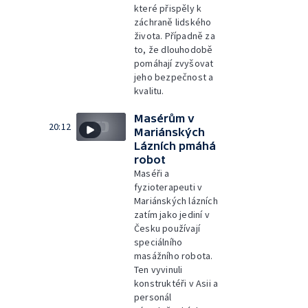
které přispěly k
záchraně lidského
života. Případně za
to, že dlouhodobě
pomáhají zvyšovat
jeho bezpečnost a
kvalitu.
Masérům v
20:12
Mariánských
Lázních pmáhá
robot
Maséři a
fyzioterapeuti v
Mariánských lázních
zatím jako jediní v
Česku používají
speciálního
masážního robota.
Ten vyvinuli
konstruktéři v Asii a
personál