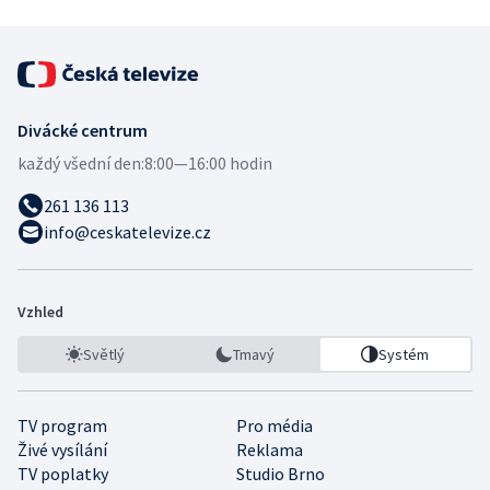
Divácké centrum
každý všední den:
8:00—16:00 hodin
261 136 113
info@ceskatelevize.cz
Vzhled
Světlý
Tmavý
Systém
TV program
Pro média
Živé vysílání
Reklama
TV poplatky
Studio Brno