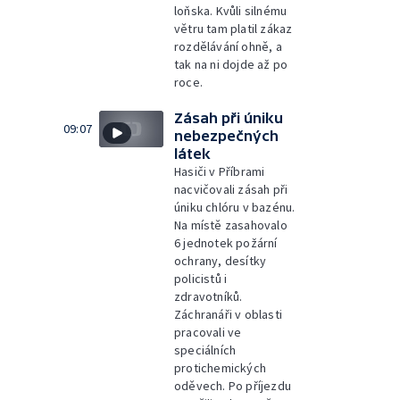
loňska. Kvůli silnému
větru tam platil zákaz
rozdělávání ohně, a
tak na ni dojde až po
roce.
Zásah při úniku
09:07
nebezpečných
látek
Hasiči v Příbrami
nacvičovali zásah při
úniku chlóru v bazénu.
Na místě zasahovalo
6 jednotek požární
ochrany, desítky
policistů i
zdravotníků.
Záchranáři v oblasti
pracovali ve
speciálních
protichemických
oděvech. Po příjezdu