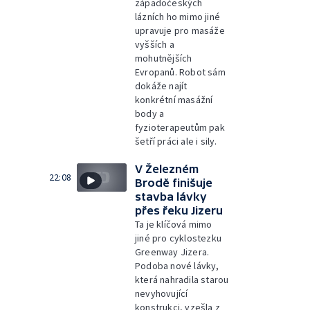
západočeských
lázních ho mimo jiné
upravuje pro masáže
vyšších a
mohutnějších
Evropanů. Robot sám
dokáže najít
konkrétní masážní
body a
fyzioterapeutům pak
šetří práci ale i sily.
V Železném
22:08
Brodě finišuje
stavba lávky
přes řeku Jizeru
Ta je klíčová mimo
jiné pro cyklostezku
Greenway Jizera.
Podoba nové lávky,
která nahradila starou
nevyhovující
konstrukci, vzešla z