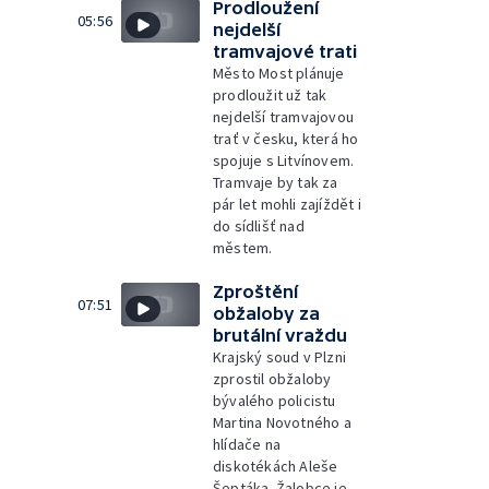
Prodloužení
05:56
nejdelší
tramvajové trati
Město Most plánuje
prodloužit už tak
nejdelší tramvajovou
trať v česku, která ho
spojuje s Litvínovem.
Tramvaje by tak za
pár let mohli zajíždět i
do sídlišť nad
městem.
Zproštění
07:51
obžaloby za
brutální vraždu
Krajský soud v Plzni
zprostil obžaloby
bývalého policistu
Martina Novotného a
hlídače na
diskotékách Aleše
Šeptáka. Žalobce je