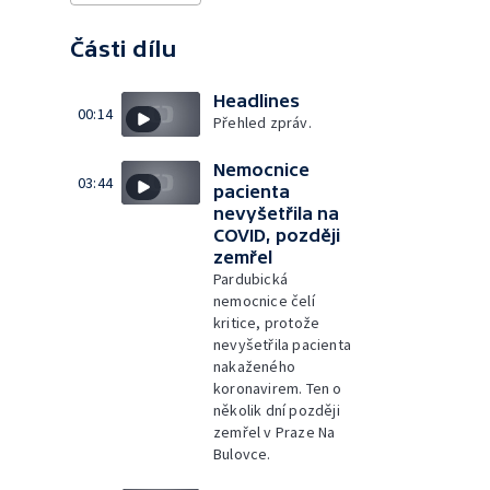
Části dílu
Headlines
00:14
Přehled zpráv.
Nemocnice
03:44
pacienta
nevyšetřila na
COVID, později
zemřel
Pardubická
nemocnice čelí
kritice, protože
nevyšetřila pacienta
nakaženého
koronavirem. Ten o
několik dní později
zemřel v Praze Na
Bulovce.