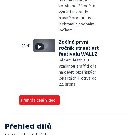
kotvit menší lodě. K
využití tak bude
hlavně pro turisty s
jachtami a osobními
loďkami.
Začíná první
23:41
ročník street art
festivalu WALLZ
Během festivalu
vzniknou graffiti díla
na devíti plzeňských
lokalitách. Potrvá do
22. srpna.
Přehrát celé video
Přehled dílů