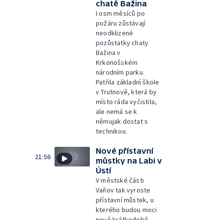
chatě Bažina
I osm měsíců po
požáru zůstávají
neodklizené
pozůstatky chaty
Bažina v
Krkonošském
národním parku.
Patřila základní škole
v Trutnově, která by
místo ráda vyčistila,
ale nemá se k
němujak dostat s
technikou.
Nové přístavní
21:56
můstky na Labi v
Ústí
V městské části
Vaňov tak vyroste
přístavní můstek, u
kterého budou moci
nově krátkodobě