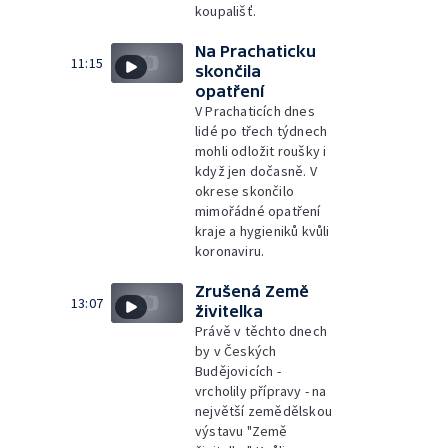
koupališť.
Na Prachaticku
11:15
skončila
opatření
V Prachaticích dnes
lidé po třech týdnech
mohli odložit roušky i
když jen dočasně. V
okrese skončilo
mimořádné opatření
kraje a hygieniků kvůli
koronaviru.
Zrušená Země
13:07
živitelka
Právě v těchto dnech
by v Českých
Budějovicích -
vrcholily přípravy - na
největší zemědělskou
výstavu "Země