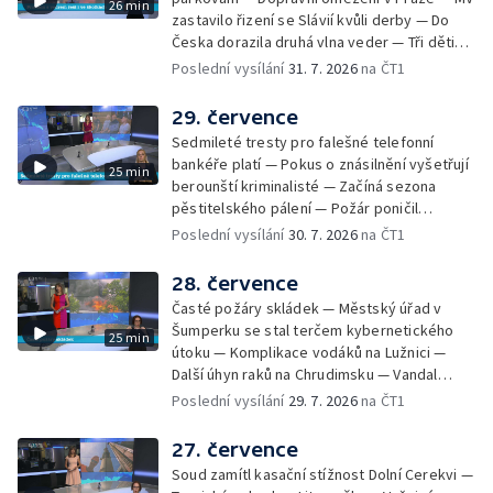
26 min
týrání koček — Péče o seniory jako brigáda
zastavilo řizení se Slávií kvůli derby — Do
— Po pádu stromů prověří alej odborníci —
Česka dorazila druhá vlna veder — Tři děti
Tradiční neckyáda v Želivi na Pelhřimovsku —
zůstali v rozpáleném autě — Problém s
Poslední vysílání
31. 7. 2026
na ČT1
Festival Hrady CZ poprvé na Hluboké
vedrem řeší i ve školkách — Práce s
mraženými potravinami v horku — Slavnostní
29. července
vyřazení absolventů Univerzity obrany —
Sedmileté tresty pro falešné telefonní
Zájem o obytné vozy roste — Praha má
bankéře platí — Pokus o znásilnění vyšetřují
25 min
novou servisní loď — Vidická samoobslužná
berounští kriminalisté — Začíná sezona
prodejna si na provoz vydělá — U jezera
pěstitelského pálení — Požár poničil
Most začíná festival Let It Roll — Vyvrcholil
historickou vilu Marta v Písku — Končí Letní
Poslední vysílání
30. 7. 2026
na ČT1
bouřkový neboli jelení úplněk — Kanoistka
filmová škola — Spor o placení poplatků za
Tereza Kneblová je mistryně světa
odpad — Nedostatek vody na Hracholuskách
28. července
— Příprava nového plavebního stupně v
Časté požáry skládek — Městský úřad v
Děčíně — Biokoridor pro užovku stromovou
Šumperku se stal terčem kybernetického
25 min
— Záchrana liblického vysílače — První
útoku — Komplikace vodáků na Lužnici —
koncert Diany Ross v Česku — Výroba
Další úhyn raků na Chrudimsku — Vandal
obrněných vozidel CV90 — Biokoridor pod
poškodil okna na Ještědu — Lvice Elza má
Poslední vysílání
29. 7. 2026
na ČT1
vedením vysokého napětí
nový domov — Rozšíření sítě mobilních
defibrilátorů — 194 km/h po dálnici D6 —
27. července
Problém s likvidací kadmia — Vězni na
Soud zamítl kasační stížnost Dolní Cerekvi —
Frýdlantsku čistí koryto potoka — Antikolizní