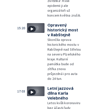
živitelka". Kvůli
epidemii ji ale
organizátoři už
koncem května zrušili.
Opravený
15:20
historický most
v Rabštejně
Skončila oprava
historického mostu v
Rabštejně nad Střelou
na severu Plzeňského
kraje. Kulturní
památka bude od
zítřka znovu
průjezdná i pro auta
do 24 tun.
Letní jazzová
17:03
dílna Karla
Velebného
Letos kvůli koronaviru
bez účasti řady