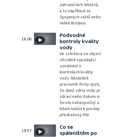
zahraničních lektorů,
a to například ze
Spojených států nebo
Velké Británie.
Podvodné
18:06
kontroly kvality
vody
Ve schránce se objeví
oficiálně vypadající
oznámení o
kontrolách kvality
vody. Následně
pracovník firmy zjistí,
že daný zdroj vody je
zdraví nebo dokonce
životu nebezpečný a
lidem nabízí k prodeji
předražený filtr.
Co se
19:57
spáleništěm po