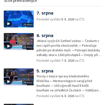
5104 přehratelných
7. srpna
Poslední vysílání
8. 8. 2026
na ČT1
26 min
6. srpna
Jihlava vyzývá k šetření vodou — Českem v
noci opět prošla vlna bouřek — Pokračuje
26 min
pátrání po druhém muži — Policejní dodávky
odhalily skoro 1300 přestupků — Omyly při
nouzovém volání o pomoc — Hradec Králové
Poslední vysílání
7. 8. 2026
na ČT1
se utká s Besiktasem Istambul — Pokus o
rekord v hromadném seskoku parašutistů —
5. srpna
Chovné rybníky na Českolipsku pustoší
Tresty v kauze opravy kladrubského
vydry — Instalace nové sochy v Mariánských
hřebčína — Meteorologové varují před
26 min
Lázních — Sedmiletý trest za dotační
bouřkami — 100 výjezdů hasičů kvůli
podvod s projektem Technologického parku
bouřkám ve středhích Čechách — Odklízení
v Písku — Dětský tábor na Brutal Assault —
škod po bouřkách — Hasiči likvidovali
Poslední vysílání
6. 8. 2026
na ČT1
Turistická trasa Svatojánské proudy zůstává
několik požárů — Časová schránka ukrytá na
stále uzavřená — Projížďky na rybníce Labuť
Václavském náměstí — Necelý kilometr řeky