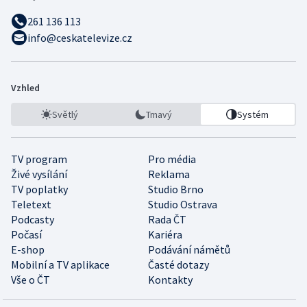
261 136 113
info@ceskatelevize.cz
Vzhled
Světlý
Tmavý
Systém
TV program
Pro média
Živé vysílání
Reklama
TV poplatky
Studio Brno
Teletext
Studio Ostrava
Podcasty
Rada ČT
Počasí
Kariéra
E-shop
Podávání námětů
Mobilní a TV aplikace
Časté dotazy
Vše o ČT
Kontakty