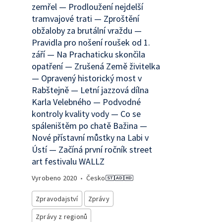
zemřel — Prodloužení nejdelší
tramvajové trati — Zproštění
obžaloby za brutální vraždu —
Pravidla pro nošení roušek od 1.
září — Na Prachaticku skončila
opatření — Zrušená Země živitelka
— Opravený historický most v
Rabštejně — Letní jazzová dílna
Karla Velebného — Podvodné
kontroly kvality vody — Co se
spáleništěm po chatě Bažina —
Nové přístavní můstky na Labi v
Ústí — Začíná první ročník street
art festivalu WALLZ
Vyrobeno
2020
•
Česko
Zpravodajství
Zprávy
Zprávy z regionů