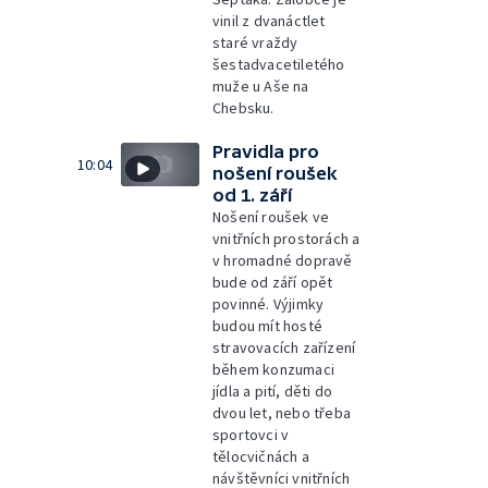
vinil z dvanáctlet
staré vraždy
šestadvacetiletého
muže u Aše na
Chebsku.
Pravidla pro
10:04
nošení roušek
od 1. září
Nošení roušek ve
vnitřních prostorách a
v hromadné dopravě
bude od září opět
povinné. Výjimky
budou mít hosté
stravovacích zařízení
během konzumaci
jídla a pití, děti do
dvou let, nebo třeba
sportovci v
tělocvičnách a
návštěvníci vnitřních