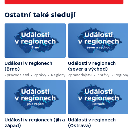
zelenou úsporám — Problémy řidičů v
KRNAP kvůli navigaci — Dohašování požáru
Ostatní také sledují
lesa u Velhartic — Další rozsáhlý lesní požár
likvidovali hasiči u Dolní Radechové na
Náchodsku — Znovuotevření rozhledny na
Libíně — Obchvat Náchoda je zhruba v
polovině — Požár v kempu na Pardubicku —
Wonkův most po rekonstrukci — Letiště
Václava Havla odbavilo 8 milionů cestujících
— V Plzni přibývá nelegálních graffiti
Události v regionech
Události v regionech
(Brno)
(sever a východ)
Zpravodajství
Zprávy
Regiony
Zpravodajství
Zprávy
Region
Události v regionech (jih a
Události v regionech
západ)
(Ostrava)