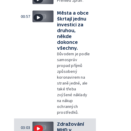
Přehled zpráv.
Města a obce
00:57
škrtají jednu
investici za
druhou,
někde
dokonce
všechny.
Důvodem je podle
samospráv
propad příjmů
způsobený
koronavirem na
straně jedné, ale
také třeba
zvýšené náklady
na nákup
ochranných
prostředků.
Zdražování
03:03
MHD v