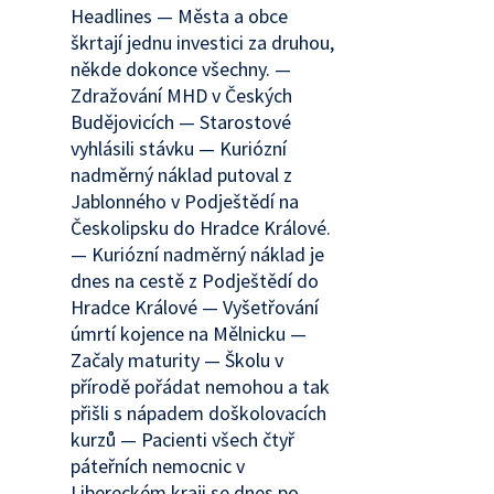
Headlines — Města a obce
škrtají jednu investici za druhou,
někde dokonce všechny. —
Zdražování MHD v Českých
Budějovicích — Starostové
vyhlásili stávku — Kuriózní
nadměrný náklad putoval z
Jablonného v Podještědí na
Českolipsku do Hradce Králové.
— Kuriózní nadměrný náklad je
dnes na cestě z Podještědí do
Hradce Králové — Vyšetřování
úmrtí kojence na Mělnicku —
Začaly maturity — Školu v
přírodě pořádat nemohou a tak
přišli s nápadem doškolovacích
kurzů — Pacienti všech čtyř
páteřních nemocnic v
Libereckém kraji se dnes po