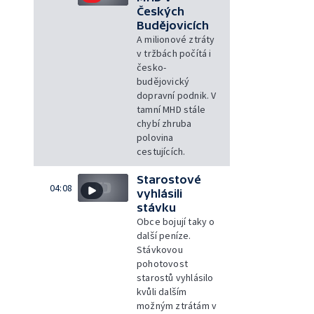
Českých
Budějovicích
A milionové ztráty
v tržbách počítá i
česko-
budějovický
dopravní podnik. V
tamní MHD stále
chybí zhruba
polovina
cestujících.
Starostové
04:08
vyhlásili
stávku
Obce bojují taky o
další peníze.
Stávkovou
pohotovost
starostů vyhlásilo
kvůli dalším
možným ztrátám v