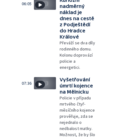
06:05
nadměrný
náklad je
dnes na cestě
z Podještědí
do Hradce
Králové
Převáží se dva díly
rodinného domu.
Kolonu doprovází
policie a
energetici.
Vyšetřování
07:36
úmrtí kojence
na Mělnicku
Policie v případu
mrtvého čtyř-
měsíčního kojence
prověřuje, zda se
nejednalo o
nedbalost matky.
Možnost, že by šlo