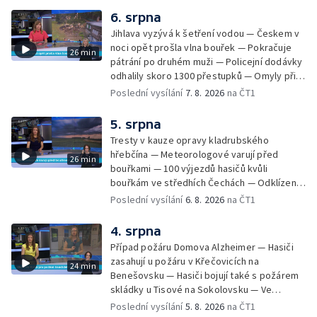
6. srpna
Jihlava vyzývá k šetření vodou — Českem v
noci opět prošla vlna bouřek — Pokračuje
26 min
pátrání po druhém muži — Policejní dodávky
odhalily skoro 1300 přestupků — Omyly při
nouzovém volání o pomoc — Hradec Králové
Poslední vysílání
7. 8. 2026
na ČT1
se utká s Besiktasem Istambul — Pokus o
rekord v hromadném seskoku parašutistů —
5. srpna
Chovné rybníky na Českolipsku pustoší
Tresty v kauze opravy kladrubského
vydry — Instalace nové sochy v Mariánských
hřebčína — Meteorologové varují před
26 min
Lázních — Sedmiletý trest za dotační
bouřkami — 100 výjezdů hasičů kvůli
podvod s projektem Technologického parku
bouřkám ve středhích Čechách — Odklízení
v Písku — Dětský tábor na Brutal Assault —
škod po bouřkách — Hasiči likvidovali
Poslední vysílání
6. 8. 2026
na ČT1
Turistická trasa Svatojánské proudy zůstává
několik požárů — Časová schránka ukrytá na
stále uzavřená — Projížďky na rybníce Labuť
Václavském náměstí — Necelý kilometr řeky
4. srpna
— Cestování za pozorováním noční oblohy
Otavy u šumavského Annína je téměř bez
Případ požáru Domova Alzheimer — Hasiči
vody — Pátrání po dvou mužích na jezeře
zasahují u požáru v Křečovicích na
24 min
Most — Tábor pro děti odsouzených — Tábor
Benešovsku — Hasiči bojují také s požárem
pomáhá dětem orientovat se na trhu práce
skládky u Tisové na Sokolovsku — Ve
— Začal festival Brutal Assault — Cyklysta
Strážnici na Hodonínsku padl další teplotní
Poslední vysílání
5. 8. 2026
na ČT1
spadl v Karlvoych Varech do řeky —