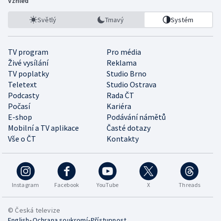
Vzhled
Světlý
Tmavý
Systém
TV program
Pro média
Živé vysílání
Reklama
TV poplatky
Studio Brno
Teletext
Studio Ostrava
Podcasty
Rada ČT
Počasí
Kariéra
E-shop
Podávání námětů
Mobilní a TV aplikace
Časté dotazy
Vše o ČT
Kontakty
Instagram
Facebook
YouTube
X
Threads
© Česká televize
•
•
English
Ochrana soukromí
Přístupnost