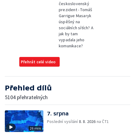
československý
prezident - Tomáš
Garrigue Masaryk
úspěšný na
sociálních sítích? A
jak by tam
vypadala jeho
komunikace?
Přehrát celé video
Přehled dílů
5104 přehratelných
7. srpna
Poslední vysílání
8. 8. 2026
na ČT1
26 min