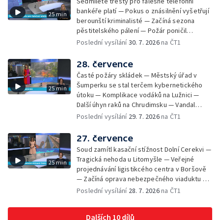
Sedmileté tresty pro falešné telefonní
Zájem o obytné vozy roste — Praha má
bankéře platí — Pokus o znásilnění vyšetřují
25 min
novou servisní loď — Vidická samoobslužná
berounští kriminalisté — Začíná sezona
prodejna si na provoz vydělá — U jezera
pěstitelského pálení — Požár poničil
Most začíná festival Let It Roll — Vyvrcholil
historickou vilu Marta v Písku — Končí Letní
Poslední vysílání
30. 7. 2026
na ČT1
bouřkový neboli jelení úplněk — Kanoistka
filmová škola — Spor o placení poplatků za
Tereza Kneblová je mistryně světa
odpad — Nedostatek vody na Hracholuskách
28. července
— Příprava nového plavebního stupně v
Časté požáry skládek — Městský úřad v
Děčíně — Biokoridor pro užovku stromovou
Šumperku se stal terčem kybernetického
25 min
— Záchrana liblického vysílače — První
útoku — Komplikace vodáků na Lužnici —
koncert Diany Ross v Česku — Výroba
Další úhyn raků na Chrudimsku — Vandal
obrněných vozidel CV90 — Biokoridor pod
poškodil okna na Ještědu — Lvice Elza má
Poslední vysílání
29. 7. 2026
na ČT1
vedením vysokého napětí
nový domov — Rozšíření sítě mobilních
defibrilátorů — 194 km/h po dálnici D6 —
27. července
Problém s likvidací kadmia — Vězni na
Soud zamítl kasační stížnost Dolní Cerekvi —
Frýdlantsku čistí koryto potoka — Antikolizní
Tragická nehoda u Litomyšle — Veřejné
25 min
systém tramvají Škoda 40T — Praha má šanci
projednávání ligistikcého centra v Boršově
na rekordní turistickou sezonu — Začíná
— Začíná oprava nebezpečného viaduktu v
festival PernštejnLove v Pardubicích — Jelen
Klatovech — Pražská koalice o zásahu na
Poslední vysílání
28. 7. 2026
na ČT1
albín na Litoměřicku — Čeští vědci se
magistrátu — Snaha o obnovu těžby čediče
připravují na zatmění slunce
na Českolipsku — Úřednice na pachatele
Dalších 10 dílů
napojená nebyla — Nižší zájem o Novou