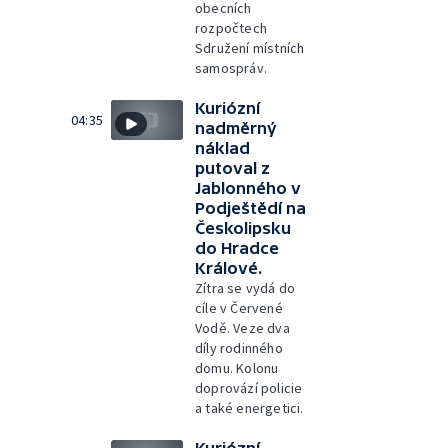
obecních
rozpočtech
Sdružení místních
samospráv.
Kuriózní
04:35
nadměrný
náklad
putoval z
Jablonného v
Podještědí na
Českolipsku
do Hradce
Králové.
Zítra se vydá do
cíle v Červené
Vodě. Veze dva
díly rodinného
domu. Kolonu
doprovází policie
a také energetici.
Kuriózní