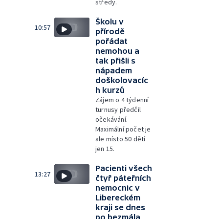
středy.
Školu v
10:57
přírodě
pořádat
nemohou a
tak přišli s
nápadem
doškolovacíc
h kurzů
Zájem o 4 týdenní
turnusy předčil
očekávání.
Maximální počet je
ale místo 50 dětí
jen 15.
Pacienti všech
13:27
čtyř páteřních
nemocnic v
Libereckém
kraji se dnes
po bezmála