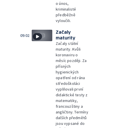
o únos,
kriminalisté
předběžně
vyloučili.
Začaly
09:02
maturity
Začaly státní
maturity. Kvůli
koronaviru o
měsíc později. Za
přísných
hygienických
opatření od rána
středoškoláci
vyplňovali první
didaktické testy z
matematiky,
francouzštiny a
angličtiny. Termíny
dalších předmětů
jsou vypsané do