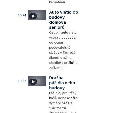
karanténu.
Auto vlétlo do
16:24
budovy
domova
seniorů
Osobní auto vjelo
včera v podvečer
do domu
pečovatelské
služby v Tachově.
Skončilo až na
chodbě sociálního
zařízení.
Dražba
19:27
páčidla nebo
budovy
Páčidlo, proutěný
košík nebo areál o
výměře přes 9
tisíc metrů
čtverečních. To je