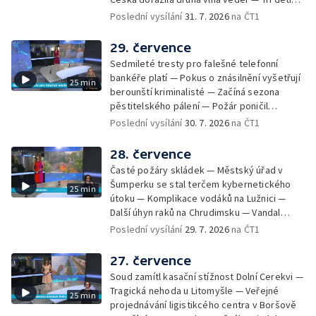
Tradiční neckyáda v Želivi na Pelhřimovsku —
zůstali v rozpáleném autě — Problém s
Poslední vysílání
31. 7. 2026
na ČT1
Festival Hrady CZ poprvé na Hluboké
vedrem řeší i ve školkách — Práce s
mraženými potravinami v horku — Slavnostní
29. července
vyřazení absolventů Univerzity obrany —
Sedmileté tresty pro falešné telefonní
Zájem o obytné vozy roste — Praha má
bankéře platí — Pokus o znásilnění vyšetřují
25 min
novou servisní loď — Vidická samoobslužná
berounští kriminalisté — Začíná sezona
prodejna si na provoz vydělá — U jezera
pěstitelského pálení — Požár poničil
Most začíná festival Let It Roll — Vyvrcholil
historickou vilu Marta v Písku — Končí Letní
Poslední vysílání
30. 7. 2026
na ČT1
bouřkový neboli jelení úplněk — Kanoistka
filmová škola — Spor o placení poplatků za
Tereza Kneblová je mistryně světa
odpad — Nedostatek vody na Hracholuskách
28. července
— Příprava nového plavebního stupně v
Časté požáry skládek — Městský úřad v
Děčíně — Biokoridor pro užovku stromovou
Šumperku se stal terčem kybernetického
25 min
— Záchrana liblického vysílače — První
útoku — Komplikace vodáků na Lužnici —
koncert Diany Ross v Česku — Výroba
Další úhyn raků na Chrudimsku — Vandal
obrněných vozidel CV90 — Biokoridor pod
poškodil okna na Ještědu — Lvice Elza má
Poslední vysílání
29. 7. 2026
na ČT1
vedením vysokého napětí
nový domov — Rozšíření sítě mobilních
defibrilátorů — 194 km/h po dálnici D6 —
27. července
Problém s likvidací kadmia — Vězni na
Soud zamítl kasační stížnost Dolní Cerekvi —
Frýdlantsku čistí koryto potoka — Antikolizní
Tragická nehoda u Litomyšle — Veřejné
25 min
systém tramvají Škoda 40T — Praha má šanci
projednávání ligistikcého centra v Boršově
na rekordní turistickou sezonu — Začíná