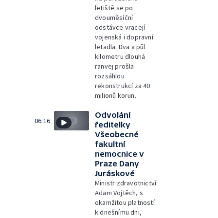
letiště se po
dvouměsíční
odstávce vracejí
vojenská i dopravní
letadla. Dva a půl
kilometru dlouhá
ranvej prošla
rozsáhlou
rekonstrukcí za 40
milionů korun.
Odvolání
06:16
ředitelky
Všeobecné
fakultní
nemocnice v
Praze Dany
Juráskové
Ministr zdravotnictví
Adam Vojtěch, s
okamžitou platností
k dnešnímu dni,