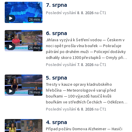
7. srpna
Poslední vysílání
8. 8. 2026
na ČT1
26 min
6. srpna
Jihlava vyzývá k šetření vodou — Českem v
noci opět prošla vlna bouřek — Pokračuje
26 min
pátrání po druhém muži — Policejní dodávky
odhalily skoro 1300 přestupků — Omyly při
nouzovém volání o pomoc — Hradec Králové
Poslední vysílání
7. 8. 2026
na ČT1
se utká s Besiktasem Istambul — Pokus o
rekord v hromadném seskoku parašutistů —
5. srpna
Chovné rybníky na Českolipsku pustoší
Tresty v kauze opravy kladrubského
vydry — Instalace nové sochy v Mariánských
hřebčína — Meteorologové varují před
26 min
Lázních — Sedmiletý trest za dotační
bouřkami — 100 výjezdů hasičů kvůli
podvod s projektem Technologického parku
bouřkám ve středhích Čechách — Odklízení
v Písku — Dětský tábor na Brutal Assault —
škod po bouřkách — Hasiči likvidovali
Poslední vysílání
6. 8. 2026
na ČT1
Turistická trasa Svatojánské proudy zůstává
několik požárů — Časová schránka ukrytá na
stále uzavřená — Projížďky na rybníce Labuť
Václavském náměstí — Necelý kilometr řeky
4. srpna
— Cestování za pozorováním noční oblohy
Otavy u šumavského Annína je téměř bez
Případ požáru Domova Alzheimer — Hasiči
vody — Pátrání po dvou mužích na jezeře