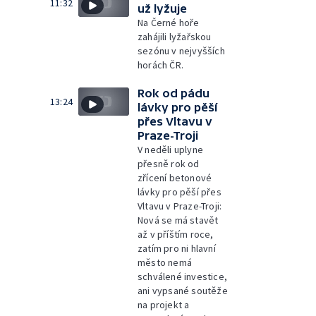
11:32
už lyžuje
Na Černé hoře
zahájili lyžařskou
sezónu v nejvyšších
horách ČR.
Rok od pádu
13:24
lávky pro pěší
přes Vltavu v
Praze-Troji
V neděli uplyne
přesně rok od
zřícení betonové
lávky pro pěší přes
Vltavu v Praze-Troji:
Nová se má stavět
až v příštím roce,
zatím pro ni hlavní
město nemá
schválené investice,
ani vypsané soutěže
na projekt a