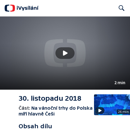
Search
2 min
30. listopadu 2018
Část:
Na vánoční trhy do Polska
26 min
míří hlavně Češi
Obsah dílu