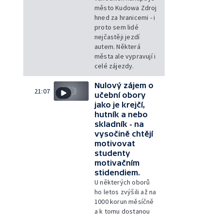
město Kudowa Zdroj
hned za hranicemi - i
proto sem lidé
nejčastěji jezdí
autem. Některá
města ale vypravují i
celé zájezdy.
Nulový zájem o
21:07
učební obory
jako je krejčí,
hutník a nebo
skladník - na
vysočině chtějí
motivovat
studenty
motivačním
stidendiem.
U některých oborů
ho letos zvýšili až na
1000 korun měsíčně
a k tomu dostanou