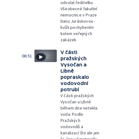
odvolal ředitelku
Všeobecné fakultní
nemocnice v Praze
Danu Juráskovou -
kvůli pochybením
kolem veřejných
zakázek
V části
06:51
pražských
Vysočan a
Libně
popraskalo
vodovodní
potrubí
V části pražských
Vysočan a Libně
během dne netekla
voda: Podle
Pražských
vodovodů a
kanalizací šlo ale jen
"o únavu" materiálu