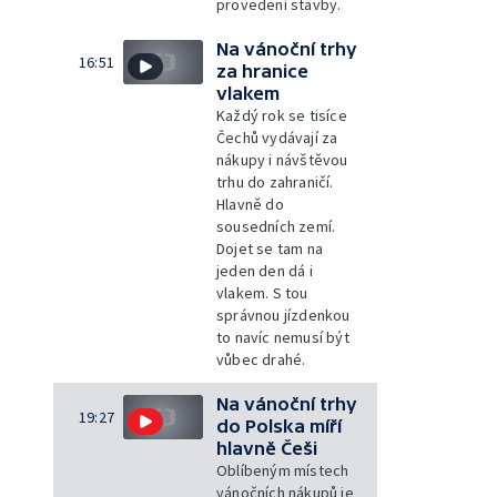
provedení stavby.
Na vánoční trhy
16:51
za hranice
vlakem
Každý rok se tisíce
Čechů vydávají za
nákupy i návštěvou
trhu do zahraničí.
Hlavně do
sousedních zemí.
Dojet se tam na
jeden den dá i
vlakem. S tou
správnou jízdenkou
to navíc nemusí být
vůbec drahé.
Na vánoční trhy
19:27
do Polska míří
hlavně Češi
Oblíbeným místech
vánočních nákupů je