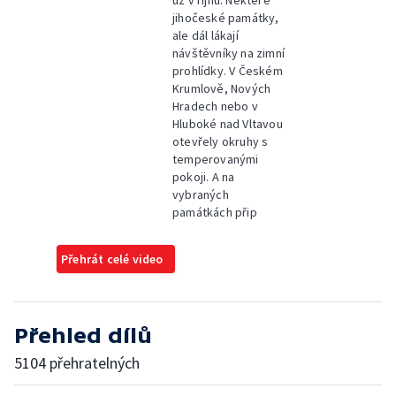
jihočeské památky,
ale dál lákají
návštěvníky na zimní
prohlídky. V Českém
Krumlově, Nových
Hradech nebo v
Hluboké nad Vltavou
otevřely okruhy s
temperovanými
pokoji. A na
vybraných
památkách přip
Přehrát celé video
Přehled dílů
5104 přehratelných