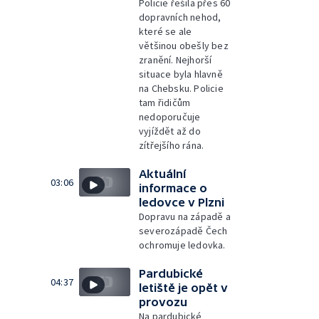
Policie řešila přes 60
dopravních nehod,
které se ale
většinou obešly bez
zranění. Nejhorší
situace byla hlavně
na Chebsku. Policie
tam řidičům
nedoporučuje
vyjíždět až do
zítřejšího rána.
Aktuální
03:06
informace o
ledovce v Plzni
Dopravu na západě a
severozápadě Čech
ochromuje ledovka.
Pardubické
04:37
letiště je opět v
provozu
Na pardubické