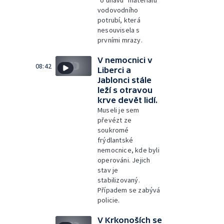
vodovodního
potrubí, která
nesouvisela s
prvními mrazy.
V nemocnici v
08:42
Liberci a
Jablonci stále
leží s otravou
krve devět lidí.
Museli je sem
převézt ze
soukromé
frýdlantské
nemocnice, kde byli
operováni. Jejich
stav je
stabilizovaný.
Případem se zabývá
policie.
V Krkonoších se