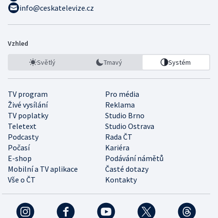
info@ceskatelevize.cz
Vzhled
Světlý
Tmavý
Systém
TV program
Pro média
Živé vysílání
Reklama
TV poplatky
Studio Brno
Teletext
Studio Ostrava
Podcasty
Rada ČT
Počasí
Kariéra
E-shop
Podávání námětů
Mobilní a TV aplikace
Časté dotazy
Vše o ČT
Kontakty