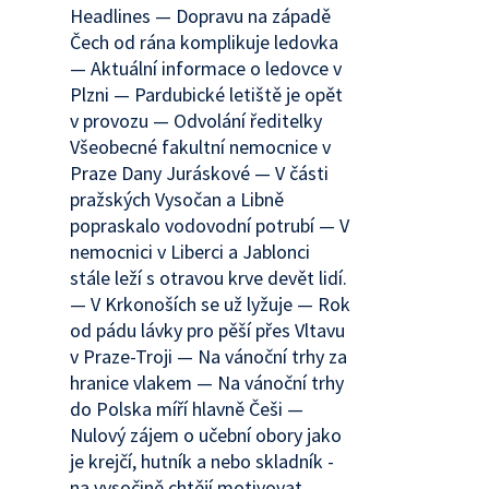
Headlines — Dopravu na západě
Čech od rána komplikuje ledovka
— Aktuální informace o ledovce v
Plzni — Pardubické letiště je opět
v provozu — Odvolání ředitelky
Všeobecné fakultní nemocnice v
Praze Dany Juráskové — V části
pražských Vysočan a Libně
popraskalo vodovodní potrubí — V
nemocnici v Liberci a Jablonci
stále leží s otravou krve devět lidí.
— V Krkonoších se už lyžuje — Rok
od pádu lávky pro pěší přes Vltavu
v Praze-Troji — Na vánoční trhy za
hranice vlakem — Na vánoční trhy
do Polska míří hlavně Češi —
Nulový zájem o učební obory jako
je krejčí, hutník a nebo skladník -
na vysočině chtějí motivovat