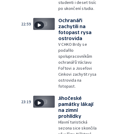
studenti i deset tisíc
po ukončení studia.
Ochranáři
22:59
zachytili na
fotopast rysa
ostrovida
V CHKO Brdy se
podařilo
spolupracovníkům
ochranářů Václavu
Fořtovi a Josefovi
Cinkovi zachytit rysa
ostrovida na
fotopast.
Jihočeské
23:19
památky lákají
na zimní
prohlídky
Hlavní turistická
sezona sice skončila
už v říjnu. Některé