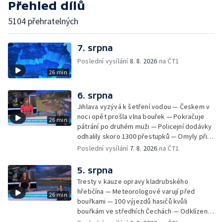
Přehled dílů
5104 přehratelných
7. srpna
Poslední vysílání
8. 8. 2026
na ČT1
26 min
6. srpna
Jihlava vyzývá k šetření vodou — Českem v
noci opět prošla vlna bouřek — Pokračuje
26 min
pátrání po druhém muži — Policejní dodávky
odhalily skoro 1300 přestupků — Omyly při
nouzovém volání o pomoc — Hradec Králové
Poslední vysílání
7. 8. 2026
na ČT1
se utká s Besiktasem Istambul — Pokus o
rekord v hromadném seskoku parašutistů —
5. srpna
Chovné rybníky na Českolipsku pustoší
Tresty v kauze opravy kladrubského
vydry — Instalace nové sochy v Mariánských
hřebčína — Meteorologové varují před
26 min
Lázních — Sedmiletý trest za dotační
bouřkami — 100 výjezdů hasičů kvůli
podvod s projektem Technologického parku
bouřkám ve středhích Čechách — Odklízení
v Písku — Dětský tábor na Brutal Assault —
škod po bouřkách — Hasiči likvidovali