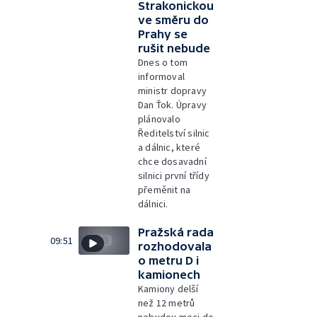
Strakonickou
ve směru do
Prahy se
rušit nebude
Dnes o tom
informoval
ministr dopravy
Dan Ťok. Úpravy
plánovalo
Ředitelství silnic
a dálnic, které
chce dosavadní
silnici první třídy
přeměnit na
dálnici.
Pražská rada
09:51
rozhodovala
o metru D i
kamionech
Kamiony delší
než 12 metrů
nebudou moci do