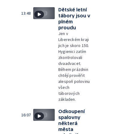
Dětské letní
13:48
tábory jsou v
plném
proudu
Jen v
Libereckém kraji
jich je skoro 150.
Hygienici zatím
zkontrolovali
dvaadvacet.
Během prázdnin
chtějí prověřit
alespoň polovinu
všech
táborových
základen.
Odkoupení
16:07
spalovny
některá
města