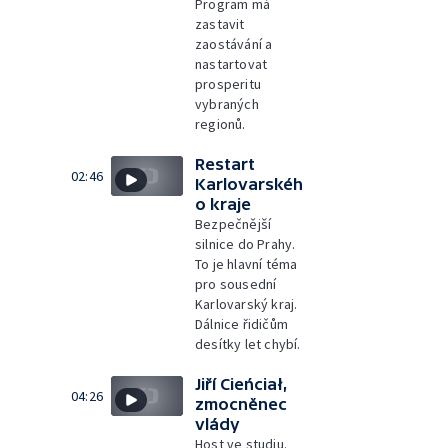
Program má
zastavit
zaostávání a
nastartovat
prosperitu
vybraných
regionů.
Restart
02:46
Karlovarskéh
o kraje
Bezpečnější
silnice do Prahy.
To je hlavní téma
pro sousední
Karlovarský kraj.
Dálnice řidičům
desítky let chybí.
Jiří Cieńciał,
04:26
zmocněnec
vlády
Host ve studiu.