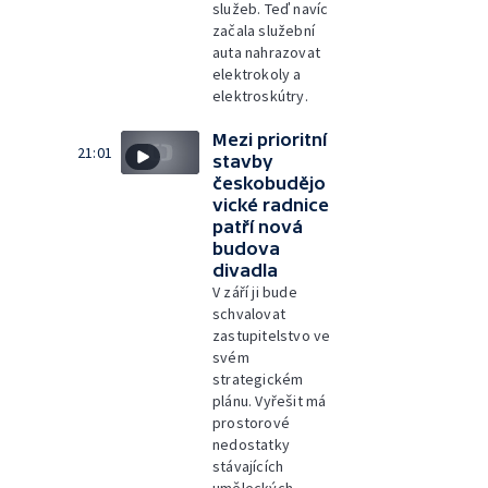
služeb. Teď navíc
začala služební
auta nahrazovat
elektrokoly a
elektroskútry.
Mezi prioritní
21:01
stavby
českobudějo
vické radnice
patří nová
budova
divadla
V září ji bude
schvalovat
zastupitelstvo ve
svém
strategickém
plánu. Vyřešit má
prostorové
nedostatky
stávajících
uměleckých