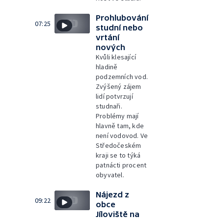
Prohlubování
07:25
studní nebo
vrtání
nových
Kvůli klesající
hladině
podzemních vod.
Zvýšený zájem
lidí potvrzují
studnaři.
Problémy mají
hlavně tam, kde
není vodovod. Ve
Středočeském
kraji se to týká
patnácti procent
obyvatel.
Nájezd z
09:22
obce
Jíloviště na