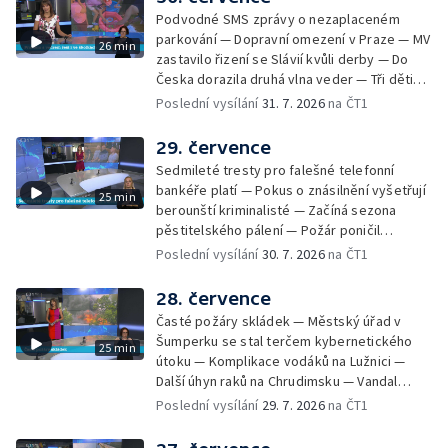
zastupitelství zrušilo trestní stíhání ženy z
Podvodné SMS zprávy o nezaplaceném
Teplicka, kterou policie dříve obvinila z
parkování — Dopravní omezení v Praze — MV
26 min
týrání koček — Péče o seniory jako brigáda
zastavilo řizení se Slávií kvůli derby — Do
— Po pádu stromů prověří alej odborníci —
Česka dorazila druhá vlna veder — Tři děti
Tradiční neckyáda v Želivi na Pelhřimovsku —
zůstali v rozpáleném autě — Problém s
Poslední vysílání
31. 7. 2026
na ČT1
Festival Hrady CZ poprvé na Hluboké
vedrem řeší i ve školkách — Práce s
mraženými potravinami v horku — Slavnostní
29. července
vyřazení absolventů Univerzity obrany —
Sedmileté tresty pro falešné telefonní
Zájem o obytné vozy roste — Praha má
bankéře platí — Pokus o znásilnění vyšetřují
25 min
novou servisní loď — Vidická samoobslužná
berounští kriminalisté — Začíná sezona
prodejna si na provoz vydělá — U jezera
pěstitelského pálení — Požár poničil
Most začíná festival Let It Roll — Vyvrcholil
historickou vilu Marta v Písku — Končí Letní
Poslední vysílání
30. 7. 2026
na ČT1
bouřkový neboli jelení úplněk — Kanoistka
filmová škola — Spor o placení poplatků za
Tereza Kneblová je mistryně světa
odpad — Nedostatek vody na Hracholuskách
28. července
— Příprava nového plavebního stupně v
Časté požáry skládek — Městský úřad v
Děčíně — Biokoridor pro užovku stromovou
Šumperku se stal terčem kybernetického
25 min
— Záchrana liblického vysílače — První
útoku — Komplikace vodáků na Lužnici —
koncert Diany Ross v Česku — Výroba
Další úhyn raků na Chrudimsku — Vandal
obrněných vozidel CV90 — Biokoridor pod
poškodil okna na Ještědu — Lvice Elza má
Poslední vysílání
29. 7. 2026
na ČT1
vedením vysokého napětí
nový domov — Rozšíření sítě mobilních
defibrilátorů — 194 km/h po dálnici D6 —