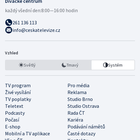
Divácké centrum
každý všední den:
8:00—16:00 hodin
261 136 113
info@ceskatelevize.cz
Vzhled
Světlý
Tmavý
Systém
TV program
Pro média
Živé vysílání
Reklama
TV poplatky
Studio Brno
Teletext
Studio Ostrava
Podcasty
Rada ČT
Počasí
Kariéra
E-shop
Podávání námětů
Mobilní a TV aplikace
Časté dotazy