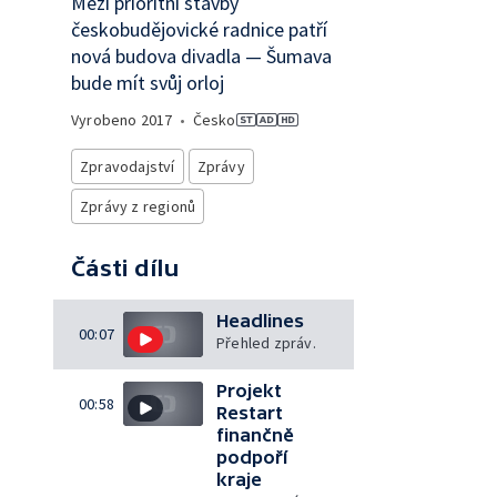
Mezi prioritní stavby
českobudějovické radnice patří
nová budova divadla — Šumava
bude mít svůj orloj
Vyrobeno
2017
•
Česko
Zpravodajství
Zprávy
Zprávy z regionů
Části dílu
Headlines
00:07
Přehled zpráv.
Projekt
00:58
Restart
finančně
podpoří
kraje