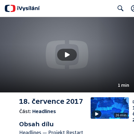
Search
1 min
18. července 2017
Část:
Headlines
26 min
Obsah dílu
Headlines — Projekt Restart