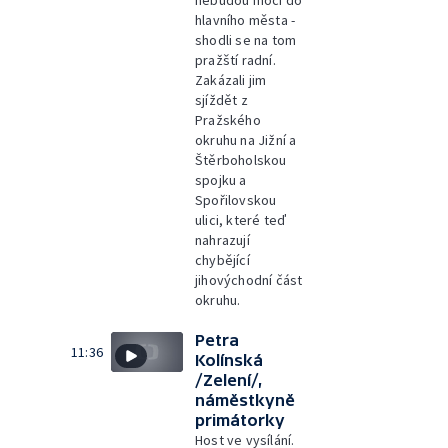
hlavního města -
shodli se na tom
pražští radní.
Zakázali jim
sjíždět z
Pražského
okruhu na Jižní a
Štěrboholskou
spojku a
Spořilovskou
ulici, které teď
nahrazují
chybějící
jihovýchodní část
okruhu.
Petra
11:36
Kolínská
/Zelení/,
náměstkyně
primátorky
Host ve vysílání.