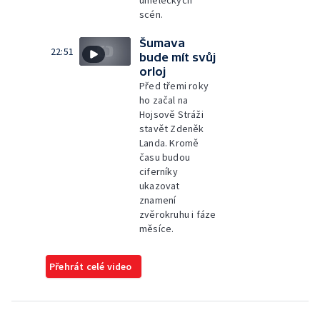
scén.
Šumava
22:51
bude mít svůj
orloj
Před třemi roky
ho začal na
Hojsově Stráži
stavět Zdeněk
Landa. Kromě
času budou
ciferníky
ukazovat
znamení
zvěrokruhu i fáze
měsíce.
Přehrát celé video