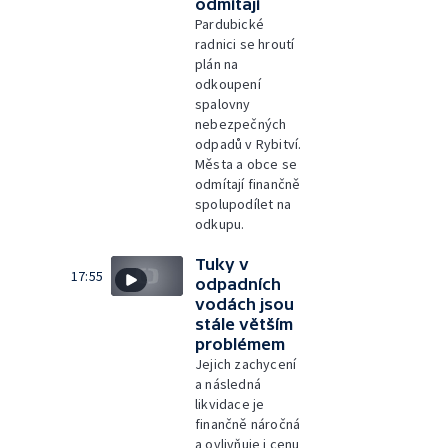
odmítají
Pardubické
radnici se hroutí
plán na
odkoupení
spalovny
nebezpečných
odpadů v Rybitví.
Města a obce se
odmítají finančně
spolupodílet na
odkupu.
Tuky v
17:55
odpadních
vodách jsou
stále větším
problémem
Jejich zachycení
a následná
likvidace je
finančně náročná
a ovlivňuje i cenu