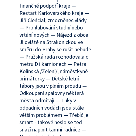
finančně podpoří kraje —
Restart Karlovarského kraje —
Jiří Cieńciał, zmocněnec vlády
— Prohlubování studní nebo
vrtání nových — Nájezd z obce
Jíloviště na Strakonickou ve
směru do Prahy se rušit nebude
— Pražská rada rozhodovala o
metru D i kamionech — Petra
Kolínská /Zelení/, náměstkyně
primátorky — Dětské letní
tábory jsou v plném proudu —
Odkoupení spalovny některá
města odmítají — Tuky v
odpadních vodách jsou stále
větším problémem — Třebíč je
smart - takové heslo se teď
snaží naplnit tamní radnice —