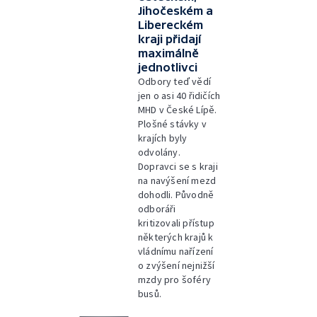
Jihočeském a
Libereckém
kraji přidají
maximálně
jednotlivci
Odbory teď vědí
jen o asi 40 řidičích
MHD v České Lípě.
Plošné stávky v
krajích byly
odvolány.
Dopravci se s kraji
na navýšení mezd
dohodli. Původně
odboráři
kritizovali přístup
některých krajů k
vládnímu nařízení
o zvýšení nejnižší
mzdy pro šoféry
busů.