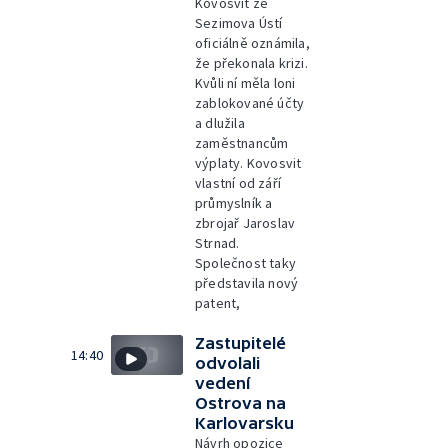
Kovosvit ze
Sezimova Ústí
oficiálně oznámila,
že překonala krizi.
Kvůli ní měla loni
zablokované účty
a dlužila
zaměstnancům
výplaty. Kovosvit
vlastní od září
průmyslník a
zbrojař Jaroslav
Strnad.
Společnost taky
představila nový
patent,
Zastupitelé
14:40
odvolali
vedení
Ostrova na
Karlovarsku
Návrh opozice