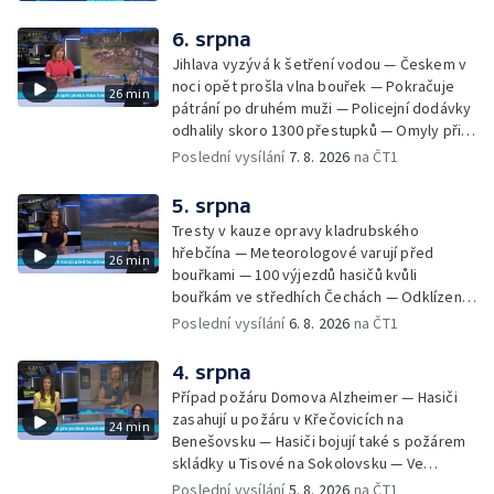
6. srpna
Jihlava vyzývá k šetření vodou — Českem v
noci opět prošla vlna bouřek — Pokračuje
26 min
pátrání po druhém muži — Policejní dodávky
odhalily skoro 1300 přestupků — Omyly při
nouzovém volání o pomoc — Hradec Králové
Poslední vysílání
7. 8. 2026
na ČT1
se utká s Besiktasem Istambul — Pokus o
rekord v hromadném seskoku parašutistů —
5. srpna
Chovné rybníky na Českolipsku pustoší
Tresty v kauze opravy kladrubského
vydry — Instalace nové sochy v Mariánských
hřebčína — Meteorologové varují před
26 min
Lázních — Sedmiletý trest za dotační
bouřkami — 100 výjezdů hasičů kvůli
podvod s projektem Technologického parku
bouřkám ve středhích Čechách — Odklízení
v Písku — Dětský tábor na Brutal Assault —
škod po bouřkách — Hasiči likvidovali
Poslední vysílání
6. 8. 2026
na ČT1
Turistická trasa Svatojánské proudy zůstává
několik požárů — Časová schránka ukrytá na
stále uzavřená — Projížďky na rybníce Labuť
Václavském náměstí — Necelý kilometr řeky
4. srpna
— Cestování za pozorováním noční oblohy
Otavy u šumavského Annína je téměř bez
Případ požáru Domova Alzheimer — Hasiči
vody — Pátrání po dvou mužích na jezeře
zasahují u požáru v Křečovicích na
24 min
Most — Tábor pro děti odsouzených — Tábor
Benešovsku — Hasiči bojují také s požárem
pomáhá dětem orientovat se na trhu práce
skládky u Tisové na Sokolovsku — Ve
— Začal festival Brutal Assault — Cyklysta
Strážnici na Hodonínsku padl další teplotní
Poslední vysílání
5. 8. 2026
na ČT1