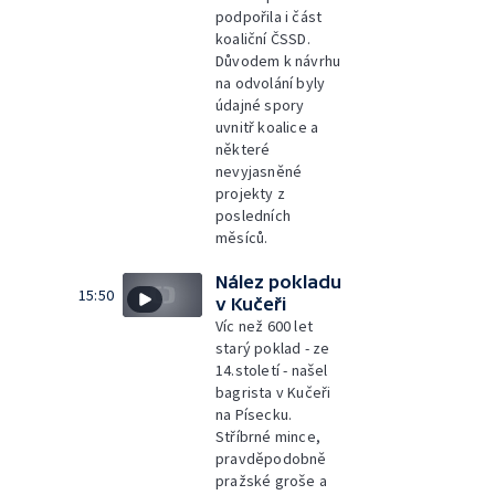
podpořila i část
koaliční ČSSD.
Důvodem k návrhu
na odvolání byly
údajné spory
uvnitř koalice a
některé
nevyjasněné
projekty z
posledních
měsíců.
Nález pokladu
15:50
v Kučeři
Víc než 600 let
starý poklad - ze
14.století - našel
bagrista v Kučeři
na Písecku.
Stříbrné mince,
pravděpodobně
pražské groše a