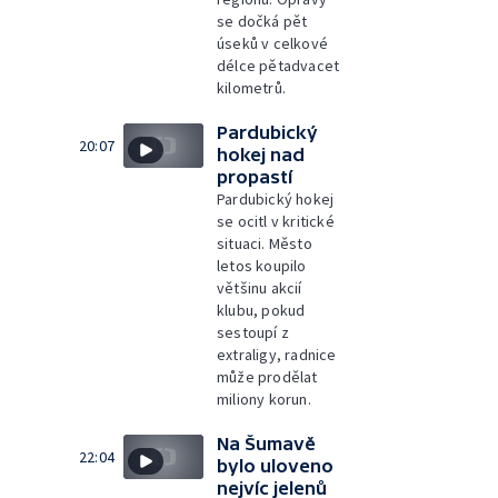
se dočká pět
úseků v celkové
délce pětadvacet
kilometrů.
Pardubický
20:07
hokej nad
propastí
Pardubický hokej
se ocitl v kritické
situaci. Město
letos koupilo
většinu akcií
klubu, pokud
sestoupí z
extraligy, radnice
může prodělat
miliony korun.
Na Šumavě
22:04
bylo uloveno
nejvíc jelenů