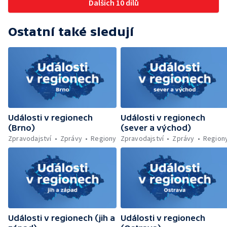
Dalších 10 dílů
napojená nebyla — Nižší zájem o Novou
zelenou úsporám — Problémy řidičů v
KRNAP kvůli navigaci — Dohašování požáru
Ostatní také sledují
lesa u Velhartic — Další rozsáhlý lesní požár
likvidovali hasiči u Dolní Radechové na
Náchodsku — Znovuotevření rozhledny na
Libíně — Obchvat Náchoda je zhruba v
polovině — Požár v kempu na Pardubicku —
Wonkův most po rekonstrukci — Letiště
Václava Havla odbavilo 8 milionů cestujících
— V Plzni přibývá nelegálních graffiti
Události v regionech
Události v regionech
(Brno)
(sever a východ)
Zpravodajství
Zprávy
Regiony
Zpravodajství
Zprávy
Region
Události v regionech (jih a
Události v regionech