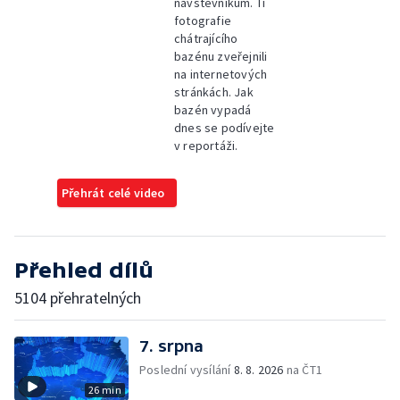
návštěvníkům. Ti
fotografie
chátrajícího
bazénu zveřejnili
na internetových
stránkách. Jak
bazén vypadá
dnes se podívejte
v reportáži.
Přehrát celé video
Přehled dílů
5104 přehratelných
7. srpna
Poslední vysílání
8. 8. 2026
na ČT1
26 min