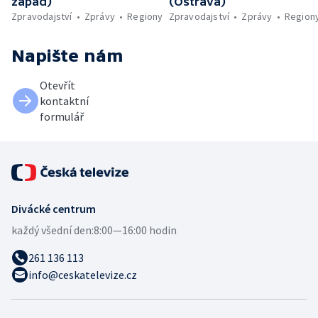
západ)
(Ostrava)
Zpravodajství
Zprávy
Regiony
Zpravodajství
Zprávy
Region
Napište nám
Otevřít
kontaktní
formulář
Divácké centrum
každý všední den:
8:00—16:00 hodin
261 136 113
info@ceskatelevize.cz