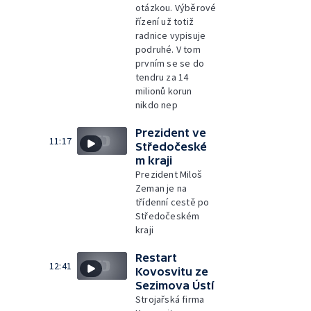
otázkou. Výběrové
řízení už totiž
radnice vypisuje
podruhé. V tom
prvním se se do
tendru za 14
milionů korun
nikdo nep
Prezident ve
11:17
Středočeské
m kraji
Prezident Miloš
Zeman je na
třídenní cestě po
Středočeském
kraji
Restart
12:41
Kovosvitu ze
Sezimova Ústí
Strojařská firma