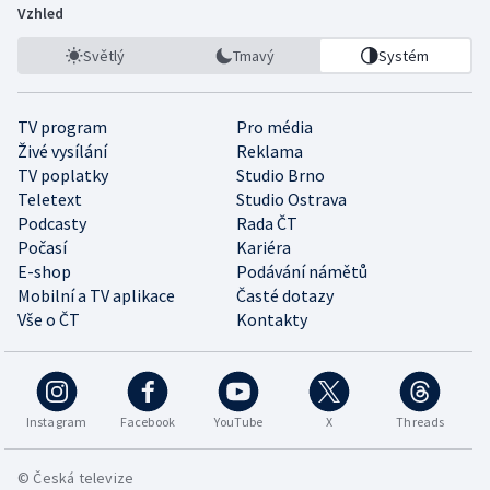
Vzhled
Světlý
Tmavý
Systém
TV program
Pro média
Živé vysílání
Reklama
TV poplatky
Studio Brno
Teletext
Studio Ostrava
Podcasty
Rada ČT
Počasí
Kariéra
E-shop
Podávání námětů
Mobilní a TV aplikace
Časté dotazy
Vše o ČT
Kontakty
Instagram
Facebook
YouTube
X
Threads
© Česká televize