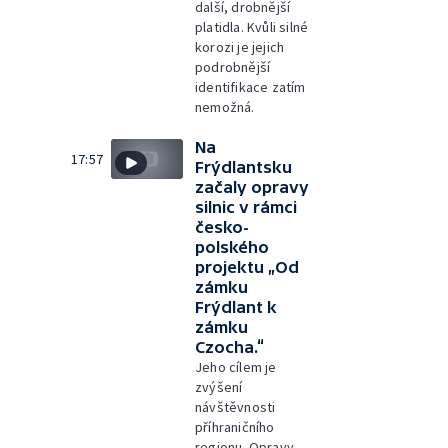
další, drobnější
platidla. Kvůli silné
korozi je jejich
podrobnější
identifikace zatím
nemožná.
Na
17:57
Frýdlantsku
začaly opravy
silnic v rámci
česko-
polského
projektu „Od
zámku
Frýdlant k
zámku
Czocha.“
Jeho cílem je
zvýšení
návštěvnosti
příhraničního
regionu. Opravy