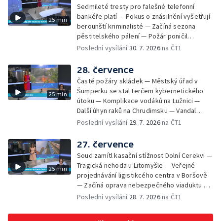
vyřazení absolventů Univerzity obrany —
Sedmileté tresty pro falešné telefonní
Zájem o obytné vozy roste — Praha má
bankéře platí — Pokus o znásilnění vyšetřují
25 min
novou servisní loď — Vidická samoobslužná
berounští kriminalisté — Začíná sezona
prodejna si na provoz vydělá — U jezera
pěstitelského pálení — Požár poničil
Most začíná festival Let It Roll — Vyvrcholil
historickou vilu Marta v Písku — Končí Letní
Poslední vysílání
30. 7. 2026
na ČT1
bouřkový neboli jelení úplněk — Kanoistka
filmová škola — Spor o placení poplatků za
Tereza Kneblová je mistryně světa
odpad — Nedostatek vody na Hracholuskách
28. července
— Příprava nového plavebního stupně v
Časté požáry skládek — Městský úřad v
Děčíně — Biokoridor pro užovku stromovou
Šumperku se stal terčem kybernetického
25 min
— Záchrana liblického vysílače — První
útoku — Komplikace vodáků na Lužnici —
koncert Diany Ross v Česku — Výroba
Další úhyn raků na Chrudimsku — Vandal
obrněných vozidel CV90 — Biokoridor pod
poškodil okna na Ještědu — Lvice Elza má
Poslední vysílání
29. 7. 2026
na ČT1
vedením vysokého napětí
nový domov — Rozšíření sítě mobilních
defibrilátorů — 194 km/h po dálnici D6 —
27. července
Problém s likvidací kadmia — Vězni na
Soud zamítl kasační stížnost Dolní Cerekvi —
Frýdlantsku čistí koryto potoka — Antikolizní
Tragická nehoda u Litomyšle — Veřejné
25 min
systém tramvají Škoda 40T — Praha má šanci
projednávání ligistikcého centra v Boršově
na rekordní turistickou sezonu — Začíná
— Začíná oprava nebezpečného viaduktu v
festival PernštejnLove v Pardubicích — Jelen
Klatovech — Pražská koalice o zásahu na
Poslední vysílání
28. 7. 2026
na ČT1
albín na Litoměřicku — Čeští vědci se
magistrátu — Snaha o obnovu těžby čediče
připravují na zatmění slunce
na Českolipsku — Úřednice na pachatele