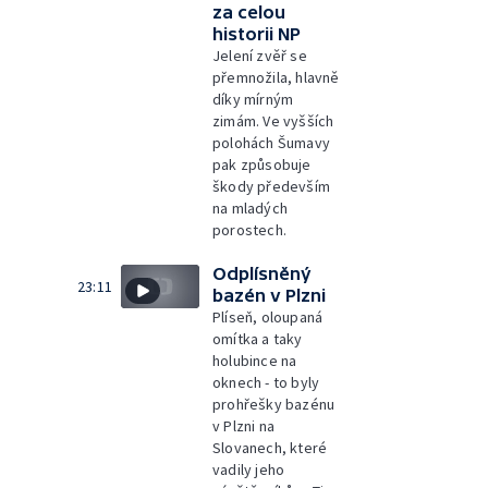
za celou
historii NP
Jelení zvěř se
přemnožila, hlavně
díky mírným
zimám. Ve vyšších
polohách Šumavy
pak způsobuje
škody především
na mladých
porostech.
Odplísněný
23:11
bazén v Plzni
Plíseň, oloupaná
omítka a taky
holubince na
oknech - to byly
prohřešky bazénu
v Plzni na
Slovanech, které
vadily jeho