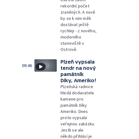
rekordní počet
zraněných. A nově
by se k nim měli
dostávat ještě
rychleji - z nového,
moderního
stanoviště v
Ostrově.
Plzeň vypsala
09:46
tendr na nový
památník
Díky, Ameriko!
Plzeňská radnice
hledá dodavatele
kamene pro
památník Díky
Ameriko. Dnes
proto vypsala
veřejnou zakázku.
Jestli se ale
někdo přihlásí je