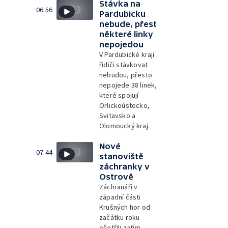
Stávka na
06:56
Pardubicku
nebude, přest
některé linky
nepojedou
V Pardubické kraji
řidiči stávkovat
nebudou, přesto
nepojede 38 linek,
které spojují
Orlickoústecko,
Svitavsko a
Olomoucký kraj.
Nové
07:44
stanoviště
záchranky v
Ostrově
Záchranáři v
západní části
Krušných hor od
začátku roku
ošetřili zatím