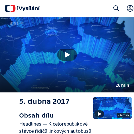
Search
26 min
5. dubna 2017
Obsah dílu
26 min
Headlines — K celorepublikové
stávce řidičů linkových autobusů