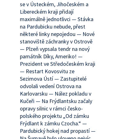
se v Ústeckém, Jihočeském a
Libereckém kraji přidají
maximálně jednotlivci — Stávka
na Pardubicku nebude, přest
některé linky nepojedou — Nové
stanoviště záchranky v Ostrově
— Plzeň vypsala tendr na nový
památník Díky, Ameriko! —
Prezident ve Středočeském kraji
— Restart Kovosvitu ze
Sezimova Ústí — Zastupitelé
odvolali vedení Ostrova na
Karlovarsku — Nález pokladu v
Kučeři — Na Frýdlantsku začaly
opravy silnic v rámci česko-
polského projektu „Od zámku
Frýdlant k zámku Czocha.“ —
Pardubický hokej nad propastí —
Na Šumavě bylo uloveno nejvíc