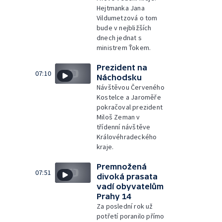
Hejtmanka Jana
Vildumetzová o tom
bude v nejbližších
dnech jednat s
ministrem Ťokem.
Prezident na
07:10
Náchodsku
Návštěvou Červeného
Kostelce a Jaroměře
pokračoval prezident
Miloš Zeman v
třídenní návštěve
Královéhradeckého
kraje.
Premnožená
07:51
divoká prasata
vadí obyvatelům
Prahy 14
Za poslední rok už
potřetí poranilo přímo