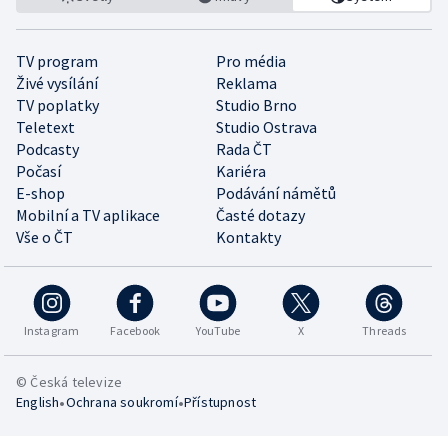
TV program
Pro média
Živé vysílání
Reklama
TV poplatky
Studio Brno
Teletext
Studio Ostrava
Podcasty
Rada ČT
Počasí
Kariéra
E-shop
Podávání námětů
Mobilní a TV aplikace
Časté dotazy
Vše o ČT
Kontakty
Instagram
Facebook
YouTube
X
Threads
© Česká televize
•
•
English
Ochrana soukromí
Přístupnost