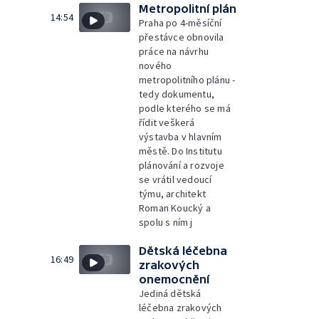
Metropolitní plán
14:54
Praha po 4-měsíční
přestávce obnovila
práce na návrhu
nového
metropolitního plánu -
tedy dokumentu,
podle kterého se má
řídit veškerá
výstavba v hlavním
městě. Do Institutu
plánování a rozvoje
se vrátil vedoucí
týmu, architekt
Roman Koucký a
spolu s ním j
Dětská léčebna
16:49
zrakových
onemocnění
Jediná dětská
léčebna zrakových