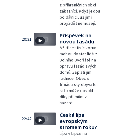
z příhraničních obcí
zákazníci. Když jedou
po dálnici, už jimi
projíždět nemusejí.
Příspěvek na
20:31
novou fasádu
Až třicet tisíc korun
mohou dostat lidé z
Dolního Dvořiště na
opravu fasád svých
domů. Zaplatí jim
radnice. Obec s
třinácti sty obyvateli
si to může dovolit
díky příjmům z
hazardu.
Česká lípa
22:42
evropským
stromem roku?
Lípa v Lipce na