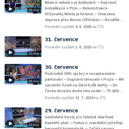
Bilance nehod o prázdninách — Dopravní
Ocenění pro řidiče za záchranu ženy —
komplikace v Plzni — Rekonstrukce
26 min
Skončily lhůty pro podání volebních listin —
křižovatky Mileta je hotová — Omezená
Tři případy utonutí na jihu Čech — Na řece
doprava přes Novou Chřibskou — Rozdělení
Orlici nelze plout kvůli demolici mostu —
peněz ušetřených za rekultivace — Světový
Poslední vysílání
4. 8. 2026
na ČT1
Čištění Karlova mostu — Porušování pravidel
rekord u Mladé Boleslavi — U Nalžovic na
na dětských táborech — Zakázaný sběr
Příbramsku hořel les — Na Novoborsku
31. července
borůvek na Šumavě — Revitalizovaný rybník
dopadli žháře — Česko se potýký s
bez vody — Ruční výroba mozaiky pro
Poslední vysílání
1. 8. 2026
na ČT1
nedostatkem vody — Ochrana organismu
liberecký bazén
25 min
před vysokými teplotami — Reklamace
zájezdu skončila u obchodní inspekce —
Nelegání hřbitov domácích mazlíčků — Státní
30. července
zastupitelství zrušilo trestní stíhání ženy z
Podvodné SMS zprávy o nezaplaceném
Teplicka, kterou policie dříve obvinila z
parkování — Dopravní omezení v Praze — MV
26 min
týrání koček — Péče o seniory jako brigáda
zastavilo řizení se Slávií kvůli derby — Do
— Po pádu stromů prověří alej odborníci —
Česka dorazila druhá vlna veder — Tři děti
Tradiční neckyáda v Želivi na Pelhřimovsku —
zůstali v rozpáleném autě — Problém s
Poslední vysílání
31. 7. 2026
na ČT1
Festival Hrady CZ poprvé na Hluboké
vedrem řeší i ve školkách — Práce s
mraženými potravinami v horku — Slavnostní
29. července
vyřazení absolventů Univerzity obrany —
Sedmileté tresty pro falešné telefonní
Zájem o obytné vozy roste — Praha má
bankéře platí — Pokus o znásilnění vyšetřují
25 min
novou servisní loď — Vidická samoobslužná
berounští kriminalisté — Začíná sezona