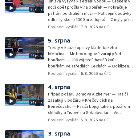
Jihlava vyzývá k šetření vodou — Českem v
noci opět prošla vlna bouřek — Pokračuje
26 min
pátrání po druhém muži — Policejní dodávky
odhalily skoro 1300 přestupků — Omyly při
nouzovém volání o pomoc — Hradec Králové
Poslední vysílání
7. 8. 2026
na ČT1
se utká s Besiktasem Istambul — Pokus o
rekord v hromadném seskoku parašutistů —
5. srpna
Chovné rybníky na Českolipsku pustoší
Tresty v kauze opravy kladrubského
vydry — Instalace nové sochy v Mariánských
hřebčína — Meteorologové varují před
26 min
Lázních — Sedmiletý trest za dotační
bouřkami — 100 výjezdů hasičů kvůli
podvod s projektem Technologického parku
bouřkám ve středhích Čechách — Odklízení
v Písku — Dětský tábor na Brutal Assault —
škod po bouřkách — Hasiči likvidovali
Poslední vysílání
6. 8. 2026
na ČT1
Turistická trasa Svatojánské proudy zůstává
několik požárů — Časová schránka ukrytá na
stále uzavřená — Projížďky na rybníce Labuť
Václavském náměstí — Necelý kilometr řeky
4. srpna
— Cestování za pozorováním noční oblohy
Otavy u šumavského Annína je téměř bez
Případ požáru Domova Alzheimer — Hasiči
vody — Pátrání po dvou mužích na jezeře
zasahují u požáru v Křečovicích na
24 min
Most — Tábor pro děti odsouzených — Tábor
Benešovsku — Hasiči bojují také s požárem
pomáhá dětem orientovat se na trhu práce
skládky u Tisové na Sokolovsku — Ve
— Začal festival Brutal Assault — Cyklysta
Strážnici na Hodonínsku padl další teplotní
Poslední vysílání
5. 8. 2026
na ČT1
spadl v Karlvoych Varech do řeky —
rekord — Ve Vladislavově ulici v Praze se
Restaurace trápí nedostatek kuchařů — Do
zřítil strop — Požár lesa u šumavských
3. srpna
pastí na hmyz se chytají ptáci
Nezdic — Modernizace úseku dálnice D8 —