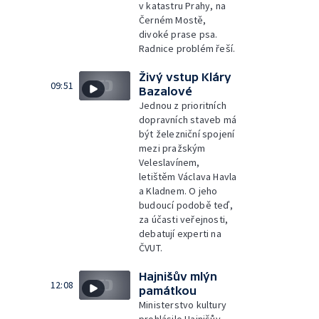
v katastru Prahy, na
Černém Mostě,
divoké prase psa.
Radnice problém řeší.
Živý vstup Kláry
09:51
Bazalové
Jednou z prioritních
dopravních staveb má
být železniční spojení
mezi pražským
Veleslavínem,
letištěm Václava Havla
a Kladnem. O jeho
budoucí podobě teď,
za účasti veřejnosti,
debatují experti na
ČVUT.
Hajnišův mlýn
12:08
památkou
Ministerstvo kultury