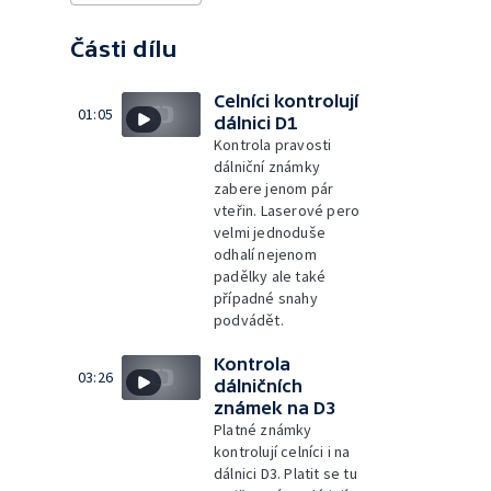
Části dílu
Celníci kontrolují
01:05
dálnici D1
Kontrola pravosti
dálniční známky
zabere jenom pár
vteřin. Laserové pero
velmi jednoduše
odhalí nejenom
padělky ale také
případné snahy
podvádět.
Kontrola
03:26
dálničních
známek na D3
Platné známky
kontrolují celníci i na
dálnici D3. Platit se tu