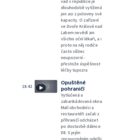
vad v republice je
dlouhodobě vytížená
jen asi z poloviny své
kapacity. O zařízení
ve Dvoře Králové nad
Labem nevědí ani
všichni oční lékaři, a i
proto na něj rodiče
často vůbec
neupozorní -
přestože úspěšnost
léčby tupozra
Opuštěné
18:42
pohraničí
Vytlučená a
zabarikádovaná okna.
Malí obchodníci a
restauratéři začali z
příhraničí odcházet
po dostavbě dálnice
D8. S jejím
zprovozněním odešli