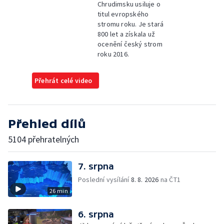
Chrudimsku usiluje o
titul evropského
stromu roku. Je stará
800 let a získala už
ocenění český strom
roku 2016.
Přehrát celé video
Přehled dílů
5104 přehratelných
7. srpna
Poslední vysílání
8. 8. 2026
na ČT1
26 min
6. srpna