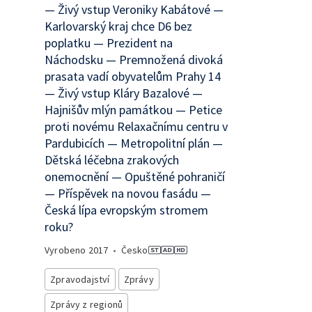
— Živý vstup Veroniky Kabátové —
Karlovarský kraj chce D6 bez
poplatku — Prezident na
Náchodsku — Premnožená divoká
prasata vadí obyvatelům Prahy 14
— Živý vstup Kláry Bazalové —
Hajnišův mlýn památkou — Petice
proti novému Relaxačnímu centru v
Pardubicích — Metropolitní plán —
Dětská léčebna zrakových
onemocnění — Opuštěné pohraničí
— Příspěvek na novou fasádu —
Česká lípa evropským stromem
roku?
Vyrobeno
2017
•
Česko
Zpravodajství
Zprávy
Zprávy z regionů