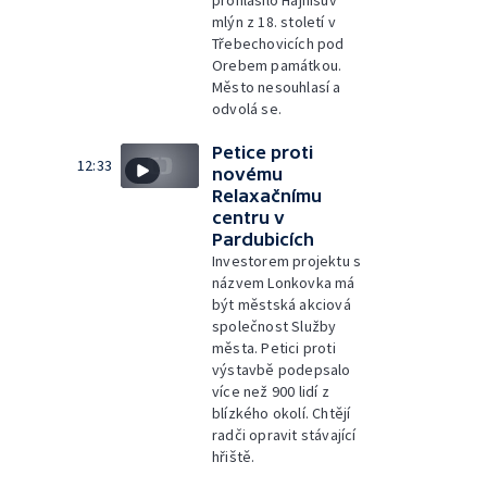
prohlásilo Hajnišův
mlýn z 18. století v
Třebechovicích pod
Orebem památkou.
Město nesouhlasí a
odvolá se.
Petice proti
12:33
novému
Relaxačnímu
centru v
Pardubicích
Investorem projektu s
názvem Lonkovka má
být městská akciová
společnost Služby
města. Petici proti
výstavbě podepsalo
více než 900 lidí z
blízkého okolí. Chtějí
radči opravit stávající
hřiště.