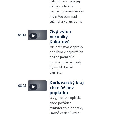
totiž musí v celé její
délce - a to i na
nedokončeném úseku
mezi Veselím nad
Lužnicí a Horusicemi.
Živý vstup
04:13
Veroniky
Kabátové
Ministerstvo dopravy
přislíbilo v nejbližších
dnech jednání o
možné změně. Úsek
by mohl dostat
výjimku.
Karlovarský kraj
06:25
chce D6 bez
poplatku
O vyjmutí z poplatku
chce požádat
ministerstvo dopravy
i nové vedení kraje.