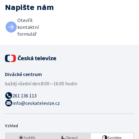
Napište nám
Otevřít
kontaktní
formulář
Divácké centrum
každý všední den:
8:00—16:00 hodin
261 136 113
info@ceskatelevize.cz
Vzhled
Světlý
Tmavý
Systém