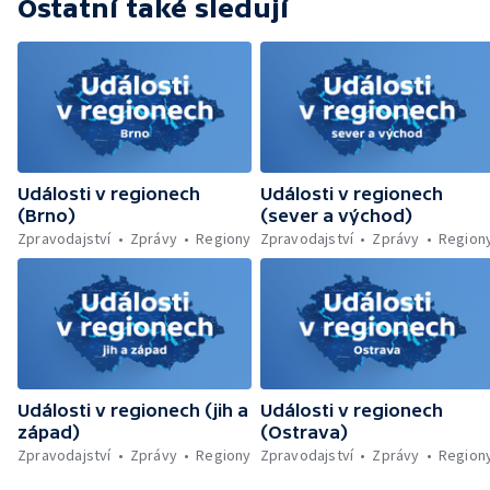
Ostatní také sledují
lesa u Velhartic — Další rozsáhlý lesní požár
likvidovali hasiči u Dolní Radechové na
Náchodsku — Znovuotevření rozhledny na
Libíně — Obchvat Náchoda je zhruba v
polovině — Požár v kempu na Pardubicku —
Wonkův most po rekonstrukci — Letiště
Václava Havla odbavilo 8 milionů cestujících
— V Plzni přibývá nelegálních graffiti
Události v regionech
Události v regionech
(Brno)
(sever a východ)
Zpravodajství
Zprávy
Regiony
Zpravodajství
Zprávy
Region
Události v regionech (jih a
Události v regionech
západ)
(Ostrava)
Zpravodajství
Zprávy
Regiony
Zpravodajství
Zprávy
Region