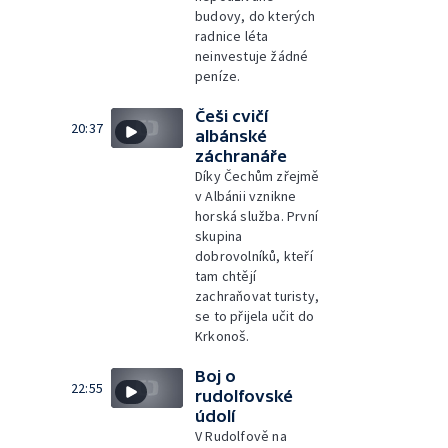
budovy, do kterých
radnice léta
neinvestuje žádné
peníze.
Češi cvičí
20:37
albánské
záchranáře
Díky Čechům zřejmě
v Albánii vznikne
horská služba. První
skupina
dobrovolníků, kteří
tam chtějí
zachraňovat turisty,
se to přijela učit do
Krkonoš.
Boj o
22:55
rudolfovské
údolí
V Rudolfově na