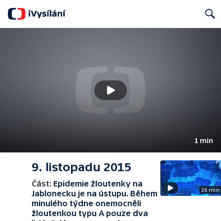
Search
1 min
9. listopadu 2015
Část:
Epidemie žloutenky na
26 min
Jablonecku je na ústupu. Během
minulého týdne onemocněli
žloutenkou typu A pouze dva