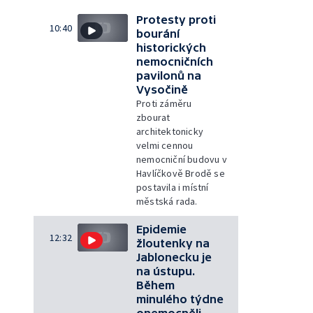
Protesty proti
10:40
bourání
historických
nemocničních
pavilonů na
Vysočině
Proti záměru
zbourat
architektonicky
velmi cennou
nemocniční budovu v
Havlíčkově Brodě se
postavila i místní
městská rada.
Epidemie
12:32
žloutenky na
Jablonecku je
na ústupu.
Během
minulého týdne
onemocněli