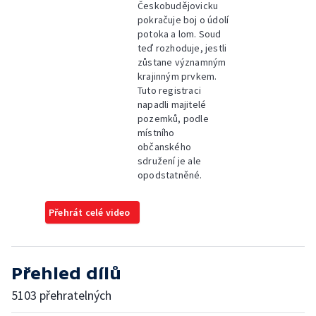
Českobudějovicku
pokračuje boj o údolí
potoka a lom. Soud
teď rozhoduje, jestli
zůstane významným
krajinným prvkem.
Tuto registraci
napadli majitelé
pozemků, podle
místního
občanského
sdružení je ale
opodstatněné.
Přehrát celé video
Přehled dílů
5103 přehratelných