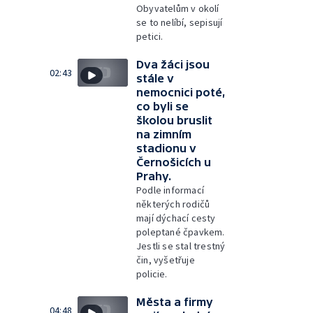
Obyvatelům v okolí
se to nelíbí, sepisují
petici.
Dva žáci jsou
02:43
stále v
nemocnici poté,
co byli se
školou bruslit
na zimním
stadionu v
Černošicích u
Prahy.
Podle informací
některých rodičů
mají dýchací cesty
poleptané čpavkem.
Jestli se stal trestný
čin, vyšetřuje
policie.
Města a firmy
04:48