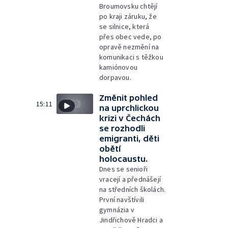
Broumovsku chtějí
po kraji záruku, že
se silnice, která
přes obec vede, po
opravě nezmění na
komunikaci s těžkou
kamiónovou
dorpavou.
Změnit pohled
15:11
na uprchlickou
krizi v Čechách
se rozhodli
emigranti, děti
obětí
holocaustu.
Dnes se senioři
vracejí a přednášejí
na středních školách.
První navštívili
gymnázia v
Jindřichově Hradci a