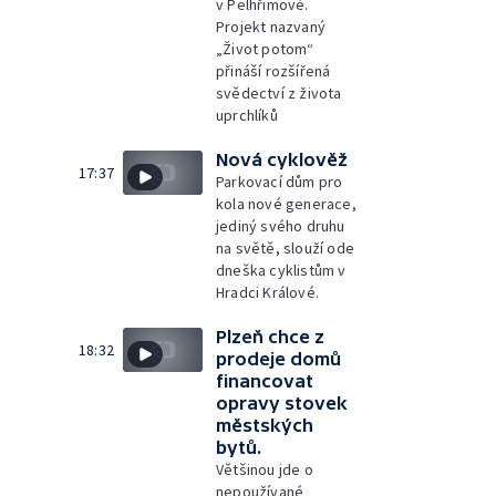
v Pelhřimově.
Projekt nazvaný
„Život potom“
přináší rozšířená
svědectví z života
uprchlíků
Nová cyklověž
17:37
Parkovací dům pro
kola nové generace,
jediný svého druhu
na světě, slouží ode
dneška cyklistům v
Hradci Králové.
Plzeň chce z
18:32
prodeje domů
financovat
opravy stovek
městských
bytů.
Většinou jde o
nepoužívané