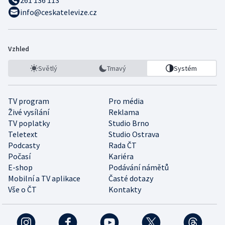
info@ceskatelevize.cz
Vzhled
Světlý
Tmavý
Systém
TV program
Pro média
Živé vysílání
Reklama
TV poplatky
Studio Brno
Teletext
Studio Ostrava
Podcasty
Rada ČT
Počasí
Kariéra
E-shop
Podávání námětů
Mobilní a TV aplikace
Časté dotazy
Vše o ČT
Kontakty