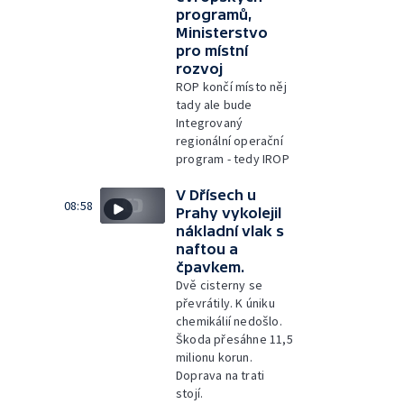
programů,
Ministerstvo
pro místní
rozvoj
ROP končí místo něj
tady ale bude
Integrovaný
regionální operační
program - tedy IROP
V Dřísech u
08:58
Prahy vykolejil
nákladní vlak s
naftou a
čpavkem.
Dvě cisterny se
převrátily. K úniku
chemikálií nedošlo.
Škoda přesáhne 11,5
milionu korun.
Doprava na trati
stojí.