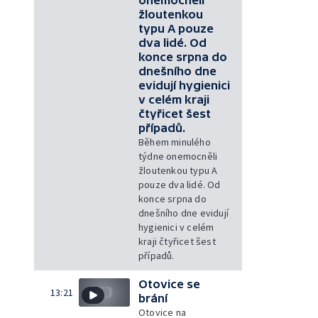
žloutenkou
typu A pouze
dva lidé. Od
konce srpna do
dnešního dne
evidují hygienici
v celém kraji
čtyřicet šest
případů.
Během minulého
týdne onemocněli
žloutenkou typu A
pouze dva lidé. Od
konce srpna do
dnešního dne evidují
hygienici v celém
kraji čtyřicet šest
případů.
Otovice se
13:21
brání
Otovice na