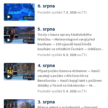
6. srpna
Poslední vysílání
7. 8. 2026
na ČT1
26 min
5. srpna
Tresty v kauze opravy kladrubského
hřebčína — Meteorologové varují před
26 min
bouřkami — 100 výjezdů hasičů kvůli
bouřkám ve středhích Čechách — Odklízení
škod po bouřkách — Hasiči likvidovali
Poslední vysílání
6. 8. 2026
na ČT1
několik požárů — Časová schránka ukrytá na
Václavském náměstí — Necelý kilometr řeky
4. srpna
Otavy u šumavského Annína je téměř bez
Případ požáru Domova Alzheimer — Hasiči
vody — Pátrání po dvou mužích na jezeře
zasahují u požáru v Křečovicích na
24 min
Most — Tábor pro děti odsouzených — Tábor
Benešovsku — Hasiči bojují také s požárem
pomáhá dětem orientovat se na trhu práce
skládky u Tisové na Sokolovsku — Ve
— Začal festival Brutal Assault — Cyklysta
Strážnici na Hodonínsku padl další teplotní
Poslední vysílání
5. 8. 2026
na ČT1
spadl v Karlvoych Varech do řeky —
rekord — Ve Vladislavově ulici v Praze se
Restaurace trápí nedostatek kuchařů — Do
zřítil strop — Požár lesa u šumavských
3. srpna
pastí na hmyz se chytají ptáci
Nezdic — Modernizace úseku dálnice D8 —
Bilance nehod o prázdninách — Dopravní