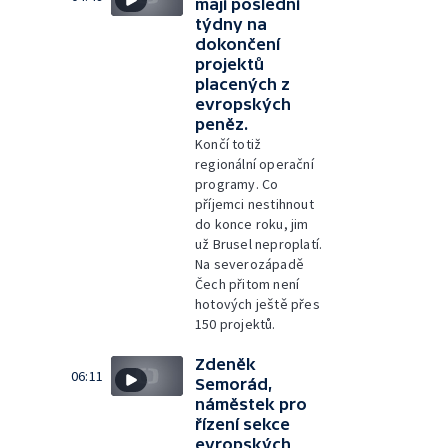
mají poslední
týdny na
dokončení
projektů
placených z
evropských
peněz.
Končí totiž
regionální operační
programy. Co
příjemci nestihnout
do konce roku, jim
už Brusel neproplatí.
Na severozápadě
Čech přitom není
hotových ještě přes
150 projektů.
Zdeněk
06:11
Semorád,
náměstek pro
řízení sekce
evropských