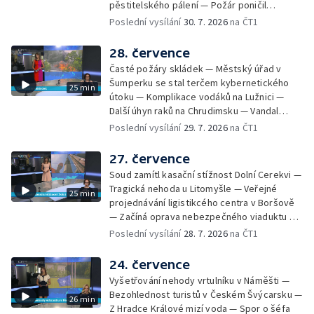
pěstitelského pálení — Požár poničil
Most začíná festival Let It Roll — Vyvrcholil
historickou vilu Marta v Písku — Končí Letní
Poslední vysílání
30. 7. 2026
na ČT1
bouřkový neboli jelení úplněk — Kanoistka
filmová škola — Spor o placení poplatků za
Tereza Kneblová je mistryně světa
odpad — Nedostatek vody na Hracholuskách
28. července
— Příprava nového plavebního stupně v
Časté požáry skládek — Městský úřad v
Děčíně — Biokoridor pro užovku stromovou
Šumperku se stal terčem kybernetického
25 min
— Záchrana liblického vysílače — První
útoku — Komplikace vodáků na Lužnici —
koncert Diany Ross v Česku — Výroba
Další úhyn raků na Chrudimsku — Vandal
obrněných vozidel CV90 — Biokoridor pod
poškodil okna na Ještědu — Lvice Elza má
Poslední vysílání
29. 7. 2026
na ČT1
vedením vysokého napětí
nový domov — Rozšíření sítě mobilních
defibrilátorů — 194 km/h po dálnici D6 —
27. července
Problém s likvidací kadmia — Vězni na
Soud zamítl kasační stížnost Dolní Cerekvi —
Frýdlantsku čistí koryto potoka — Antikolizní
Tragická nehoda u Litomyšle — Veřejné
25 min
systém tramvají Škoda 40T — Praha má šanci
projednávání ligistikcého centra v Boršově
na rekordní turistickou sezonu — Začíná
— Začíná oprava nebezpečného viaduktu v
festival PernštejnLove v Pardubicích — Jelen
Klatovech — Pražská koalice o zásahu na
Poslední vysílání
28. 7. 2026
na ČT1
albín na Litoměřicku — Čeští vědci se
magistrátu — Snaha o obnovu těžby čediče
připravují na zatmění slunce
na Českolipsku — Úřednice na pachatele
24. července
napojená nebyla — Nižší zájem o Novou
Vyšetřování nehody vrtulníku v Náměšti —
zelenou úsporám — Problémy řidičů v
Bezohlednost turistů v Českém Švýcarsku —
26 min
KRNAP kvůli navigaci — Dohašování požáru
Z Hradce Králové mizí voda — Spor o šéfa