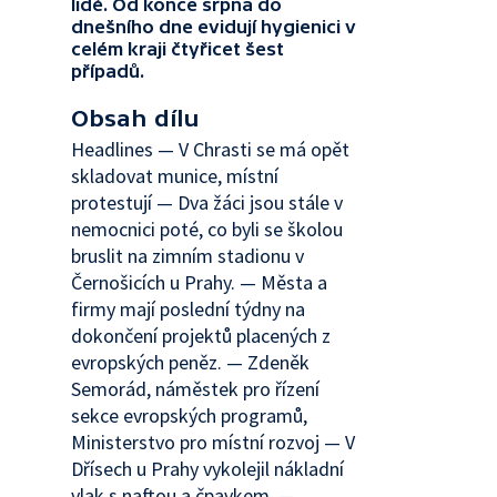
lidé. Od konce srpna do
dnešního dne evidují hygienici v
celém kraji čtyřicet šest
případů.
Obsah dílu
Headlines — V Chrasti se má opět
skladovat munice, místní
protestují — Dva žáci jsou stále v
nemocnici poté, co byli se školou
bruslit na zimním stadionu v
Černošicích u Prahy. — Města a
firmy mají poslední týdny na
dokončení projektů placených z
evropských peněz. — Zdeněk
Semorád, náměstek pro řízení
sekce evropských programů,
Ministerstvo pro místní rozvoj — V
Dřísech u Prahy vykolejil nákladní
vlak s naftou a čpavkem. —