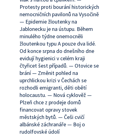
Protesty proti bourání historických
nemocničních pavilonů na Vysočině
— Epidemie žloutenky na
Jablonecku je na ústupu. Během
minulého týdne onemocněli
žloutenkou typu A pouze dva lidé.
Od konce srpna do dnešního dne
evidují hygienici v celém kraji
čtyřicet šest případů. — Otovice se
brání — Změnit pohled na
uprchlickou krizi v Čechách se
rozhodli emigranti, děti obětí
holocaustu. — Nová cyklověž —
Plzeň chce z prodeje domů
financovat opravy stovek
městských bytů. — Češi cvičí
albánské záchranáře — Boj o
rudolfovské údolí