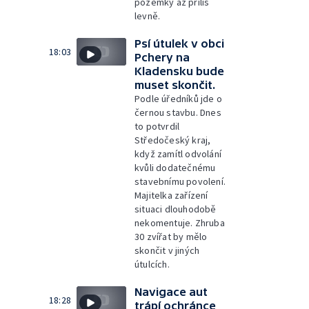
pozemky až příliš
levně.
Psí útulek v obci
18:03
Pchery na
Kladensku bude
muset skončit.
Podle úředníků jde o
černou stavbu. Dnes
to potvrdil
Středočeský kraj,
když zamítl odvolání
kvůli dodatečnému
stavebnímu povolení.
Majitelka zařízení
situaci dlouhodobě
nekomentuje. Zhruba
30 zvířat by mělo
skončit v jiných
útulcích.
Navigace aut
18:28
trápí ochránce