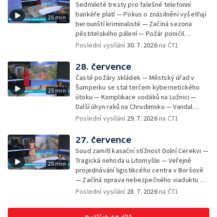
Sedmileté tresty pro falešné telefonní
Zájem o obytné vozy roste — Praha má
bankéře platí — Pokus o znásilnění vyšetřují
25 min
novou servisní loď — Vidická samoobslužná
berounští kriminalisté — Začíná sezona
prodejna si na provoz vydělá — U jezera
pěstitelského pálení — Požár poničil
Most začíná festival Let It Roll — Vyvrcholil
historickou vilu Marta v Písku — Končí Letní
Poslední vysílání
30. 7. 2026
na ČT1
bouřkový neboli jelení úplněk — Kanoistka
filmová škola — Spor o placení poplatků za
Tereza Kneblová je mistryně světa
odpad — Nedostatek vody na Hracholuskách
28. července
— Příprava nového plavebního stupně v
Časté požáry skládek — Městský úřad v
Děčíně — Biokoridor pro užovku stromovou
Šumperku se stal terčem kybernetického
25 min
— Záchrana liblického vysílače — První
útoku — Komplikace vodáků na Lužnici —
koncert Diany Ross v Česku — Výroba
Další úhyn raků na Chrudimsku — Vandal
obrněných vozidel CV90 — Biokoridor pod
poškodil okna na Ještědu — Lvice Elza má
Poslední vysílání
29. 7. 2026
na ČT1
vedením vysokého napětí
nový domov — Rozšíření sítě mobilních
defibrilátorů — 194 km/h po dálnici D6 —
27. července
Problém s likvidací kadmia — Vězni na
Soud zamítl kasační stížnost Dolní Cerekvi —
Frýdlantsku čistí koryto potoka — Antikolizní
Tragická nehoda u Litomyšle — Veřejné
25 min
systém tramvají Škoda 40T — Praha má šanci
projednávání ligistikcého centra v Boršově
na rekordní turistickou sezonu — Začíná
— Začíná oprava nebezpečného viaduktu v
festival PernštejnLove v Pardubicích — Jelen
Klatovech — Pražská koalice o zásahu na
Poslední vysílání
28. 7. 2026
na ČT1
albín na Litoměřicku — Čeští vědci se
magistrátu — Snaha o obnovu těžby čediče
připravují na zatmění slunce
na Českolipsku — Úřednice na pachatele