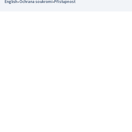
•
•
English
Ochrana soukromí
Přístupnost