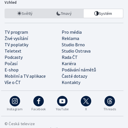
Vzhled
Světlý
Tmavý
Systém
TV program
Pro média
Živé vysílání
Reklama
TV poplatky
Studio Brno
Teletext
Studio Ostrava
Podcasty
Rada ČT
Počasí
Kariéra
E-shop
Podávání námětů
Mobilní a TV aplikace
Časté dotazy
Vše o ČT
Kontakty
Instagram
Facebook
YouTube
X
Threads
© Česká televize