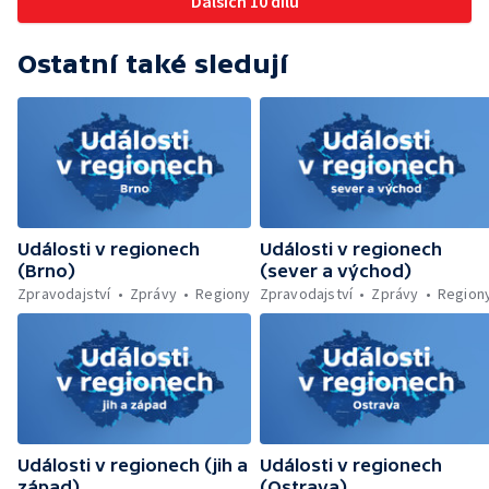
Dalších 10 dílů
napojená nebyla — Nižší zájem o Novou
zelenou úsporám — Problémy řidičů v
KRNAP kvůli navigaci — Dohašování požáru
Ostatní také sledují
lesa u Velhartic — Další rozsáhlý lesní požár
likvidovali hasiči u Dolní Radechové na
Náchodsku — Znovuotevření rozhledny na
Libíně — Obchvat Náchoda je zhruba v
polovině — Požár v kempu na Pardubicku —
Wonkův most po rekonstrukci — Letiště
Václava Havla odbavilo 8 milionů cestujících
— V Plzni přibývá nelegálních graffiti
Události v regionech
Události v regionech
(Brno)
(sever a východ)
Zpravodajství
Zprávy
Regiony
Zpravodajství
Zprávy
Region
Události v regionech (jih a
Události v regionech
západ)
(Ostrava)