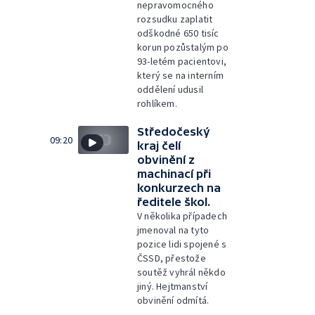
nepravomocného
rozsudku zaplatit
odškodné 650 tisíc
korun pozůstalým po
93-letém pacientovi,
který se na interním
oddělení udusil
rohlíkem.
Středočeský
09:20
kraj čelí
obvinění z
machinací při
konkurzech na
ředitele škol.
V několika případech
jmenoval na tyto
pozice lidi spojené s
ČSSD, přestože
soutěž vyhrál někdo
jiný. Hejtmanství
obvinění odmítá.