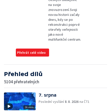
na svoje
znovuzrození.Svoji
novou historii začaly
dnes, kdy se po
rekonstrukci poprvé
otevřely veřejnosti
jako nové
multifunkční centrum.
Přehrát celé video
Přehled dílů
5104 přehratelných
7. srpna
Poslední vysílání
8. 8. 2026
na ČT1
26 min