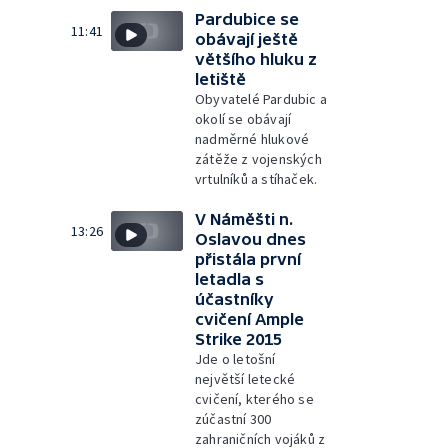
Pardubice se
11:41
obávají ještě
většího hluku z
letiště
Obyvatelé Pardubic a
okolí se obávají
nadměrné hlukové
zátěže z vojenských
vrtulníků a stíhaček.
V Náměšti n.
13:26
Oslavou dnes
přistála první
letadla s
účastníky
cvičení Ample
Strike 2015
Jde o letošní
největší letecké
cvičení, kterého se
zúčastní 300
zahraničních vojáků z