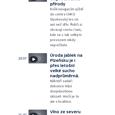
přírody
Kvůli navigacím vjíždí
do centra CHKO
Slavkovský les víc
aut než dřív. Řidiči si
zkracují cestu i tam,
kde se s tak velkým
provozem nikdy
nepočítalo.
Úroda jablek na
20:07
Plzeňsku je i
přes letošní
velké sucho
nadprůměrná.
Někteří sadaři
dokonce hlásí
dvojnásobnou
sklizeň. Horší je to
ale s kvalitou.
Víno ze severu
21:47