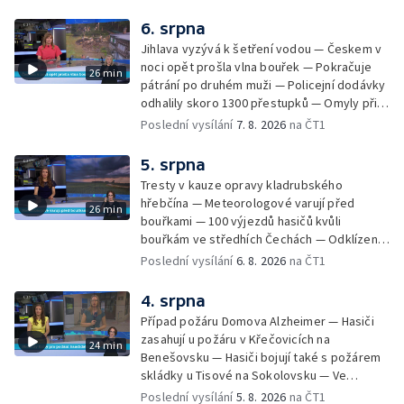
6. srpna
Jihlava vyzývá k šetření vodou — Českem v
noci opět prošla vlna bouřek — Pokračuje
26 min
pátrání po druhém muži — Policejní dodávky
odhalily skoro 1300 přestupků — Omyly při
nouzovém volání o pomoc — Hradec Králové
Poslední vysílání
7. 8. 2026
na ČT1
se utká s Besiktasem Istambul — Pokus o
rekord v hromadném seskoku parašutistů —
5. srpna
Chovné rybníky na Českolipsku pustoší
Tresty v kauze opravy kladrubského
vydry — Instalace nové sochy v Mariánských
hřebčína — Meteorologové varují před
26 min
Lázních — Sedmiletý trest za dotační
bouřkami — 100 výjezdů hasičů kvůli
podvod s projektem Technologického parku
bouřkám ve středhích Čechách — Odklízení
v Písku — Dětský tábor na Brutal Assault —
škod po bouřkách — Hasiči likvidovali
Poslední vysílání
6. 8. 2026
na ČT1
Turistická trasa Svatojánské proudy zůstává
několik požárů — Časová schránka ukrytá na
stále uzavřená — Projížďky na rybníce Labuť
Václavském náměstí — Necelý kilometr řeky
4. srpna
— Cestování za pozorováním noční oblohy
Otavy u šumavského Annína je téměř bez
Případ požáru Domova Alzheimer — Hasiči
vody — Pátrání po dvou mužích na jezeře
zasahují u požáru v Křečovicích na
24 min
Most — Tábor pro děti odsouzených — Tábor
Benešovsku — Hasiči bojují také s požárem
pomáhá dětem orientovat se na trhu práce
skládky u Tisové na Sokolovsku — Ve
— Začal festival Brutal Assault — Cyklysta
Strážnici na Hodonínsku padl další teplotní
Poslední vysílání
5. 8. 2026
na ČT1
spadl v Karlvoych Varech do řeky —