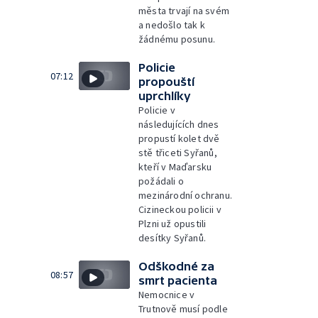
města trvají na svém
a nedošlo tak k
žádnému posunu.
Policie
07:12
propouští
uprchlíky
Policie v
následujících dnes
propustí kolet dvě
stě třiceti Syřanů,
kteří v Maďarsku
požádali o
mezinárodní ochranu.
Cizineckou policii v
Plzni už opustili
desítky Syřanů.
Odškodné za
08:57
smrt pacienta
Nemocnice v
Trutnově musí podle