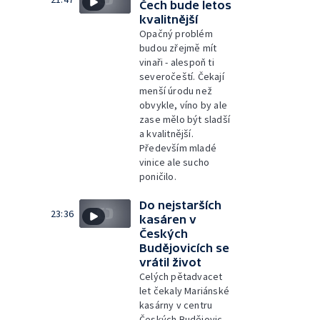
Čech bude letos
kvalitnější
Opačný problém
budou zřejmě mít
vinaři - alespoň ti
severočeští. Čekají
menší úrodu než
obvykle, víno by ale
zase mělo být sladší
a kvalitnější.
Především mladé
vinice ale sucho
poničilo.
Do nejstarších
23:36
kasáren v
Českých
Budějovicích se
vrátil život
Celých pětadvacet
let čekaly Mariánské
kasárny v centru
Českých Budějovic