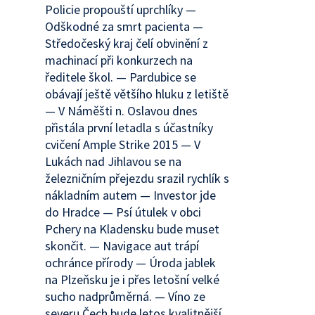
Policie propouští uprchlíky —
Odškodné za smrt pacienta —
Středočeský kraj čelí obvinění z
machinací při konkurzech na
ředitele škol. — Pardubice se
obávají ještě většího hluku z letiště
— V Náměšti n. Oslavou dnes
přistála první letadla s účastníky
cvičení Ample Strike 2015 — V
Lukách nad Jihlavou se na
železničním přejezdu srazil rychlík s
nákladním autem — Investor jde
do Hradce — Psí útulek v obci
Pchery na Kladensku bude muset
skončit. — Navigace aut trápí
ochránce přírody — Úroda jablek
na Plzeňsku je i přes letošní velké
sucho nadprůměrná. — Víno ze
severu Čech bude letos kvalitnější