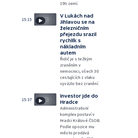
19ti zemí.
V Lukách nad
15:15
Jihlavou se na
železničním
přejezdu srazil
rychlík s
nákladním
autem
Řidič je s težkým
zraněním v
nemocnici, všech 30
cestujících z vlaku
vyvázlo bez zranění.
Investor jde do
15:37
Hradce
Administrativní
komplex postaví v
Hradci Králové ČSOB.
Podle opozice mu
město prodává