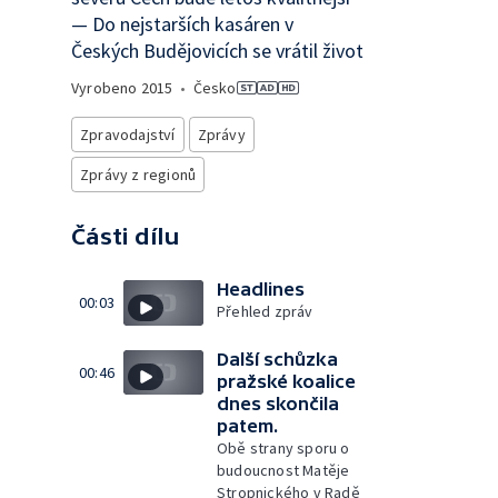
— Do nejstarších kasáren v
Českých Budějovicích se vrátil život
Vyrobeno
2015
•
Česko
Zpravodajství
Zprávy
Zprávy z regionů
Části dílu
Headlines
00:03
Přehled zpráv
Další schůzka
00:46
pražské koalice
dnes skončila
patem.
Obě strany sporu o
budoucnost Matěje
Stropnického v Radě