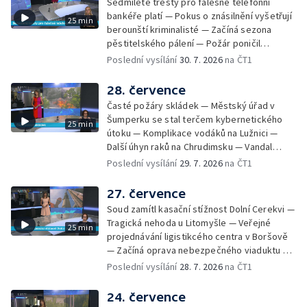
Sedmileté tresty pro falešné telefonní
Zájem o obytné vozy roste — Praha má
bankéře platí — Pokus o znásilnění vyšetřují
25 min
novou servisní loď — Vidická samoobslužná
berounští kriminalisté — Začíná sezona
prodejna si na provoz vydělá — U jezera
pěstitelského pálení — Požár poničil
Most začíná festival Let It Roll — Vyvrcholil
historickou vilu Marta v Písku — Končí Letní
Poslední vysílání
30. 7. 2026
na ČT1
bouřkový neboli jelení úplněk — Kanoistka
filmová škola — Spor o placení poplatků za
Tereza Kneblová je mistryně světa
odpad — Nedostatek vody na Hracholuskách
28. července
— Příprava nového plavebního stupně v
Časté požáry skládek — Městský úřad v
Děčíně — Biokoridor pro užovku stromovou
Šumperku se stal terčem kybernetického
25 min
— Záchrana liblického vysílače — První
útoku — Komplikace vodáků na Lužnici —
koncert Diany Ross v Česku — Výroba
Další úhyn raků na Chrudimsku — Vandal
obrněných vozidel CV90 — Biokoridor pod
poškodil okna na Ještědu — Lvice Elza má
Poslední vysílání
29. 7. 2026
na ČT1
vedením vysokého napětí
nový domov — Rozšíření sítě mobilních
defibrilátorů — 194 km/h po dálnici D6 —
27. července
Problém s likvidací kadmia — Vězni na
Soud zamítl kasační stížnost Dolní Cerekvi —
Frýdlantsku čistí koryto potoka — Antikolizní
Tragická nehoda u Litomyšle — Veřejné
25 min
systém tramvají Škoda 40T — Praha má šanci
projednávání ligistikcého centra v Boršově
na rekordní turistickou sezonu — Začíná
— Začíná oprava nebezpečného viaduktu v
festival PernštejnLove v Pardubicích — Jelen
Klatovech — Pražská koalice o zásahu na
Poslední vysílání
28. 7. 2026
na ČT1
albín na Litoměřicku — Čeští vědci se
magistrátu — Snaha o obnovu těžby čediče
připravují na zatmění slunce
na Českolipsku — Úřednice na pachatele
24. července
napojená nebyla — Nižší zájem o Novou