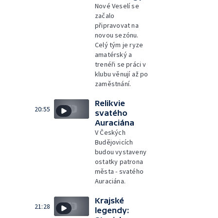
Nové Veselí se
začalo
připravovat na
novou sezónu.
Celý tým je ryze
amatérský a
trenéři se práci v
klubu věnují až po
zaměstnání.
Relikvie
20:55
svatého
Auraciána
V Českých
Budějovicích
budou vystaveny
ostatky patrona
města - svatého
Auraciána.
Krajské
21:28
legendy: