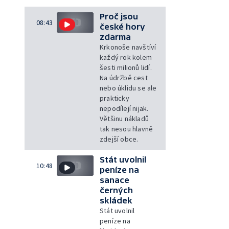
Proč jsou
08:43
české hory
zdarma
Krkonoše navštíví
každý rok kolem
šesti milionů lidí.
Na údržbě cest
nebo úklidu se ale
prakticky
nepodílejí nijak.
Většinu nákladů
tak nesou hlavně
zdejší obce.
Stát uvolnil
10:48
peníze na
sanace
černých
skládek
Stát uvolnil
peníze na