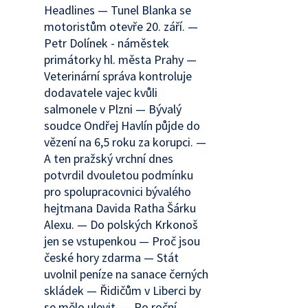
Headlines — Tunel Blanka se
motoristům otevře 20. září. —
Petr Dolínek - náměstek
primátorky hl. města Prahy —
Veterinární správa kontroluje
dodavatele vajec kvůli
salmonele v Plzni — Bývalý
soudce Ondřej Havlín půjde do
vězení na 6,5 roku za korupci. —
A ten pražský vrchní dnes
potvrdil dvouletou podmínku
pro spolupracovnici bývalého
hejtmana Davida Ratha Šárku
Alexu. — Do polských Krkonoš
jen se vstupenkou — Proč jsou
české hory zdarma — Stát
uvolnil peníze na sanace černých
skládek — Řidičům v Liberci by
se mělo ulevit. — Po roční