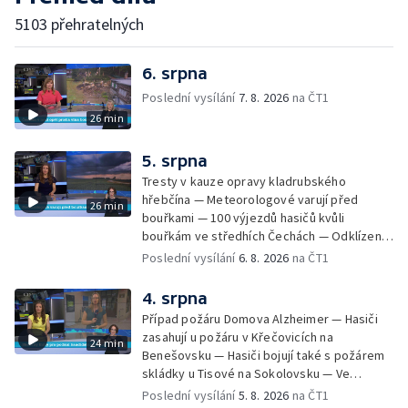
5103 přehratelných
6. srpna
Poslední vysílání
7. 8. 2026
na ČT1
26 min
5. srpna
Tresty v kauze opravy kladrubského
hřebčína — Meteorologové varují před
26 min
bouřkami — 100 výjezdů hasičů kvůli
bouřkám ve středhích Čechách — Odklízení
škod po bouřkách — Hasiči likvidovali
Poslední vysílání
6. 8. 2026
na ČT1
několik požárů — Časová schránka ukrytá na
Václavském náměstí — Necelý kilometr řeky
4. srpna
Otavy u šumavského Annína je téměř bez
Případ požáru Domova Alzheimer — Hasiči
vody — Pátrání po dvou mužích na jezeře
zasahují u požáru v Křečovicích na
24 min
Most — Tábor pro děti odsouzených — Tábor
Benešovsku — Hasiči bojují také s požárem
pomáhá dětem orientovat se na trhu práce
skládky u Tisové na Sokolovsku — Ve
— Začal festival Brutal Assault — Cyklysta
Strážnici na Hodonínsku padl další teplotní
Poslední vysílání
5. 8. 2026
na ČT1
spadl v Karlvoych Varech do řeky —