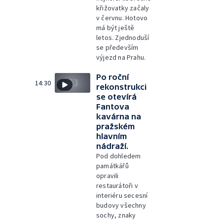
křižovatky začaly
v červnu. Hotovo
má být ještě
letos. Zjednoduší
se především
výjezd na Prahu.
Po roční
14:30
rekonstrukci
se otevírá
Fantova
kavárna na
pražském
hlavním
nádraží.
Pod dohledem
památkářů
opravili
restaurátoři v
interiéru secesní
budovy všechny
sochy, znaky