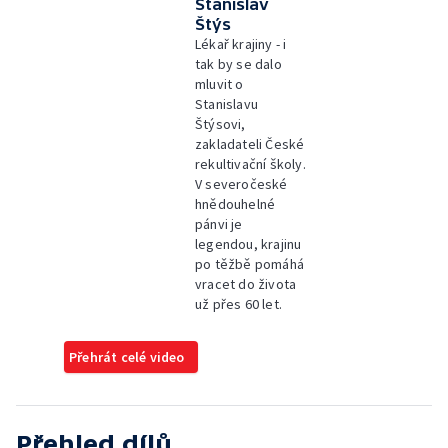
Stanislav
Štýs
Lékař krajiny - i
tak by se dalo
mluvit o
Stanislavu
Štýsovi,
zakladateli České
rekultivační školy.
V severočeské
hnědouhelné
pánvi je
legendou, krajinu
po těžbě pomáhá
vracet do života
už přes 60 let.
Přehrát celé video
Přehled dílů