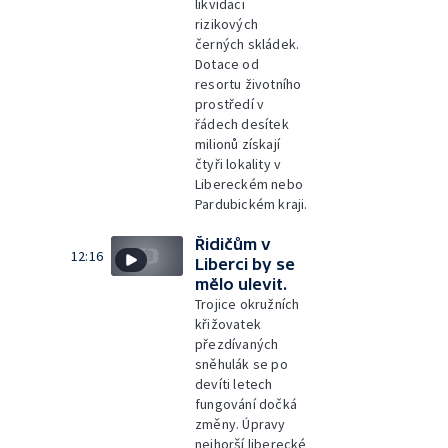
likvidaci
rizikových
černých skládek.
Dotace od
resortu životního
prostředí v
řádech desítek
milionů získají
čtyři lokality v
Libereckém nebo
Pardubickém kraji.
Řidičům v
12:16
Liberci by se
mělo ulevit.
Trojice okružních
křižovatek
přezdívaných
sněhulák se po
devíti letech
fungování dočká
změny. Úpravy
nejhorší liberecké