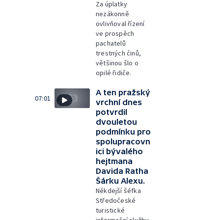
Za úplatky
nezákonně
ovlivňoval řízení
ve prospěch
pachatelů
trestných činů,
většinou šlo o
opilé řidiče.
A ten pražský
07:01
vrchní dnes
potvrdil
dvouletou
podmínku pro
spolupracovn
ici bývalého
hejtmana
Davida Ratha
Šárku Alexu.
Někdejší šéfka
Středočeské
turistické
informační služby