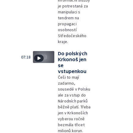
je potrestaná za
manipulaci s
tendrem na
propagaci
osobností
Středočeského
kraje.
Do polských
07:18
Krkonoš jen
se
vstupenkou
Češi to mají
zadarmo,
sousedé v Polsku
ale za vstup do
Národních parků
běžně platí. Třeba
jen v Krkonoších
vyberou ročně
bezmála třicet
milionů korun.