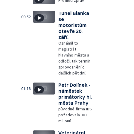
Přehled zpráv
Tunel Blanka
00:52
se
motoristům
otevře 20.
září.
Oznámil to
magistrát
hlavního města a
odložil tak termín
zprovoznění o
dalších pět dní.
Petr Dolínek -
01:18
náměstek
primátorky hl.
města Prahy
původně firma IDS
požadovala 303
milionů
Veterinární