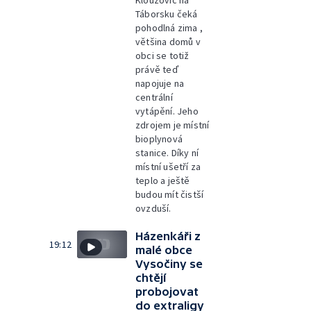
Táborsku čeká
pohodlná zima ,
většina domů v
obci se totiž
právě teď
napojuje na
centrální
vytápění. Jeho
zdrojem je místní
bioplynová
stanice. Díky ní
místní ušetří za
teplo a ještě
budou mít čistší
ovzduší.
Házenkáři z
19:12
malé obce
Vysočiny se
chtějí
probojovat
do extraligy