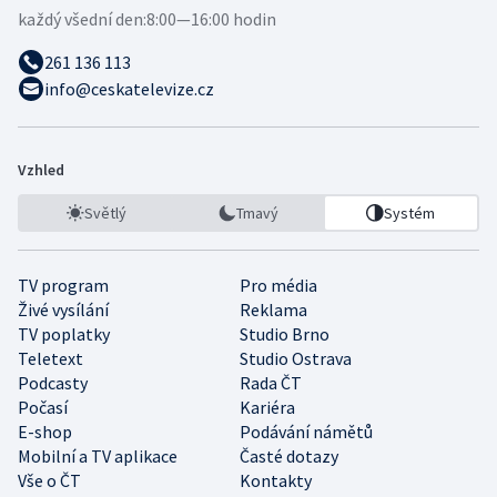
každý všední den:
8:00—16:00 hodin
261 136 113
info@ceskatelevize.cz
Vzhled
Světlý
Tmavý
Systém
TV program
Pro média
Živé vysílání
Reklama
TV poplatky
Studio Brno
Teletext
Studio Ostrava
Podcasty
Rada ČT
Počasí
Kariéra
E-shop
Podávání námětů
Mobilní a TV aplikace
Časté dotazy
Vše o ČT
Kontakty