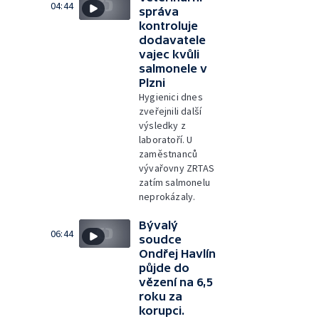
04:44
správa
kontroluje
dodavatele
vajec kvůli
salmonele v
Plzni
Hygienici dnes
zveřejnili další
výsledky z
laboratoří. U
zaměstnanců
vývařovny ZRTAS
zatím salmonelu
neprokázaly.
Bývalý
06:44
soudce
Ondřej Havlín
půjde do
vězení na 6,5
roku za
korupci.