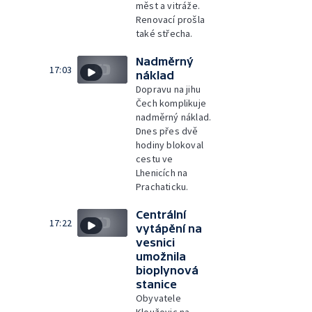
měst a vitráže.
Renovací prošla
také střecha.
Nadměrný
17:03
náklad
Dopravu na jihu
Čech komplikuje
nadměrný náklad.
Dnes přes dvě
hodiny blokoval
cestu ve
Lhenicích na
Prachaticku.
Centrální
17:22
vytápění na
vesnici
umožnila
bioplynová
stanice
Obyvatele
Kloužovic na