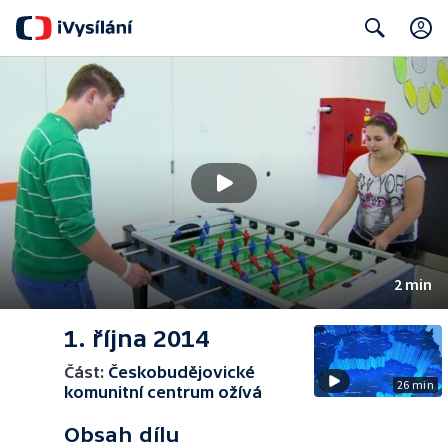
Search
2 min
1. října 2014
Část:
Českobudějovické
26 min
komunitní centrum ožívá
Obsah dílu