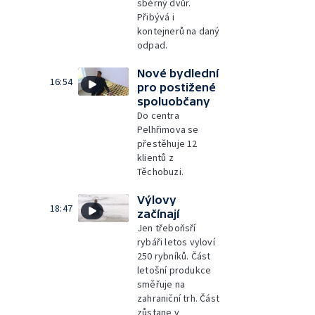
sběrný dvůr.
Přibývá i
kontejnerů na daný
odpad.
Nové bydlední
16:54
pro postižené
spoluobčany
Do centra
Pelhřimova se
přestěhuje 12
klientů z
Těchobuzi.
Výlovy
18:47
začínají
Jen třeboňsří
rybáři letos vyloví
250 rybníků. Část
letošní produkce
směřuje na
zahraniční trh. Část
zůstane v