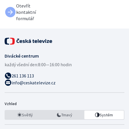
Otevřít
kontaktní
formulář
Divácké centrum
každý všední den:
8:00—16:00 hodin
261 136 113
info@ceskatelevize.cz
Vzhled
Světlý
Tmavý
Systém