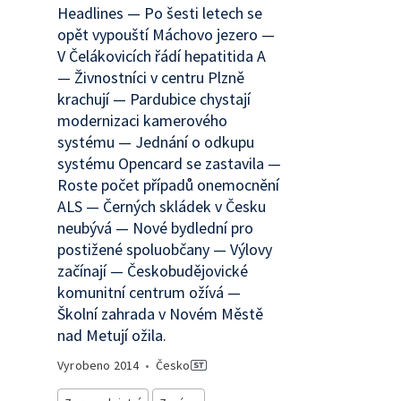
Headlines — Po šesti letech se
opět vypouští Máchovo jezero —
V Čelákovicích řádí hepatitida A
— Živnostníci v centru Plzně
krachují — Pardubice chystají
modernizaci kamerového
systému — Jednání o odkupu
systému Opencard se zastavila —
Roste počet případů onemocnění
ALS — Černých skládek v Česku
neubývá — Nové bydlední pro
postižené spoluobčany — Výlovy
začínají — Českobudějovické
komunitní centrum ožívá —
Školní zahrada v Novém Městě
nad Metují ožila.
Vyrobeno
2014
•
Česko