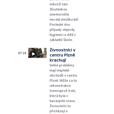
měsíců tam
žloutenkou
onemocněla
necelá desítka lidí.
Poslední dva
případy objevily
hygienici u dětí v
základní škole.
Živnostníci v
07:18
centru Plzně
krachují
Velké problémy
mají majitelé
obchodů v centru
Plzně. Může za to
rekonstrukce
tramvajové trati,
která byla v
havarijním stavu.
Živnostníci tu
přicházejí o