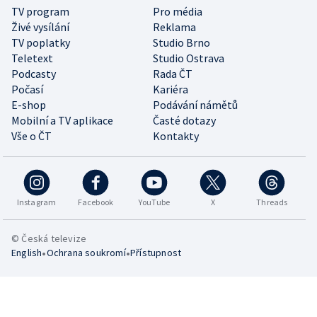
TV program
Pro média
Živé vysílání
Reklama
TV poplatky
Studio Brno
Teletext
Studio Ostrava
Podcasty
Rada ČT
Počasí
Kariéra
E-shop
Podávání námětů
Mobilní a TV aplikace
Časté dotazy
Vše o ČT
Kontakty
Instagram
Facebook
YouTube
X
Threads
© Česká televize
•
•
English
Ochrana soukromí
Přístupnost