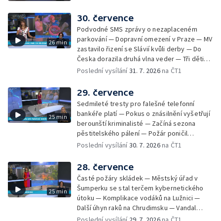
zájezdu skončila u obchodní inspekce —
Nelegání hřbitov domácích mazlíčků — Státní
30. července
zastupitelství zrušilo trestní stíhání ženy z
Podvodné SMS zprávy o nezaplaceném
Teplicka, kterou policie dříve obvinila z
parkování — Dopravní omezení v Praze — MV
26 min
týrání koček — Péče o seniory jako brigáda
zastavilo řizení se Slávií kvůli derby — Do
— Po pádu stromů prověří alej odborníci —
Česka dorazila druhá vlna veder — Tři děti
Tradiční neckyáda v Želivi na Pelhřimovsku —
zůstali v rozpáleném autě — Problém s
Poslední vysílání
31. 7. 2026
na ČT1
Festival Hrady CZ poprvé na Hluboké
vedrem řeší i ve školkách — Práce s
mraženými potravinami v horku — Slavnostní
29. července
vyřazení absolventů Univerzity obrany —
Sedmileté tresty pro falešné telefonní
Zájem o obytné vozy roste — Praha má
bankéře platí — Pokus o znásilnění vyšetřují
25 min
novou servisní loď — Vidická samoobslužná
berounští kriminalisté — Začíná sezona
prodejna si na provoz vydělá — U jezera
pěstitelského pálení — Požár poničil
Most začíná festival Let It Roll — Vyvrcholil
historickou vilu Marta v Písku — Končí Letní
Poslední vysílání
30. 7. 2026
na ČT1
bouřkový neboli jelení úplněk — Kanoistka
filmová škola — Spor o placení poplatků za
Tereza Kneblová je mistryně světa
odpad — Nedostatek vody na Hracholuskách
28. července
— Příprava nového plavebního stupně v
Časté požáry skládek — Městský úřad v
Děčíně — Biokoridor pro užovku stromovou
Šumperku se stal terčem kybernetického
25 min
— Záchrana liblického vysílače — První
útoku — Komplikace vodáků na Lužnici —
koncert Diany Ross v Česku — Výroba
Další úhyn raků na Chrudimsku — Vandal
obrněných vozidel CV90 — Biokoridor pod
poškodil okna na Ještědu — Lvice Elza má
Poslední vysílání
29. 7. 2026
na ČT1