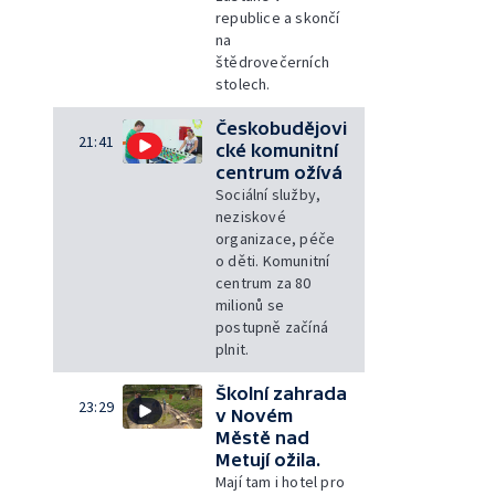
republice a skončí
na
štědrovečerních
stolech.
Českobudějovi
21:41
cké komunitní
centrum ožívá
Sociální služby,
neziskové
organizace, péče
o děti. Komunitní
centrum za 80
milionů se
postupně začíná
plnit.
Školní zahrada
23:29
v Novém
Městě nad
Metují ožila.
Mají tam i hotel pro