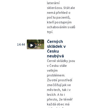
laterární
sklerózou. Stát ale
nemá přehled o
počtu pacientů,
kteří postupným
ochabováním svalů
trpí.
Černých
14:44
skládek v
Česku
neubývá
Černé skládky jsou
v Česku stále
velkým
problémem.
Životní prostředí
znečišťují jak ve
městech, tak i v
lesích. A to i
přesto, že téměř
každá obec má