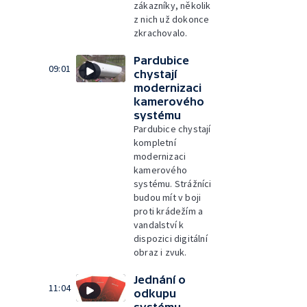
zákazníky, několik
z nich už dokonce
zkrachovalo.
Pardubice
09:01
chystají
modernizaci
kamerového
systému
Pardubice chystají
kompletní
modernizaci
kamerového
systému. Strážníci
budou mít v boji
proti krádežím a
vandalství k
dispozici digitální
obraz i zvuk.
Jednání o
11:04
odkupu
systému