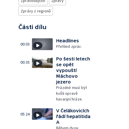
Zpravodajství
Zprávy
Zprávy z regionů
Části dílu
Headlines
00:03
Přehled zpráv.
Po šesti letech
00:35
se opět
vypouští
Máchovo
jezero
Prázdné musí být
kvůli opravě
havarijní hráze.
V Čelákovicích
05:24
řádí hepatitida
A
Během dvou