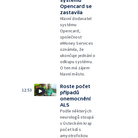
Opencard se
zastavila
Hlavní dodavatel
systému
Opencard,
společnost
eMoney Services
oznámila, že
ukončuje jednání o
odkupu systému.
O ten má zájem
hlavní město.
Roste počet
12:53
případů
onemocnění
ALS
Podle některých
neurologů stoupá
v Ústeckém kraji
počet lidí s
amyotrofickou