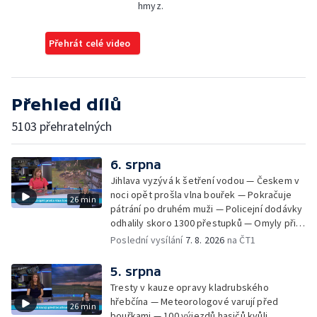
hmyz.
Přehrát celé video
Přehled dílů
5103 přehratelných
6. srpna
Jihlava vyzývá k šetření vodou — Českem v
noci opět prošla vlna bouřek — Pokračuje
26 min
pátrání po druhém muži — Policejní dodávky
odhalily skoro 1300 přestupků — Omyly při
nouzovém volání o pomoc — Hradec Králové
Poslední vysílání
7. 8. 2026
na ČT1
se utká s Besiktasem Istambul — Pokus o
rekord v hromadném seskoku parašutistů —
5. srpna
Chovné rybníky na Českolipsku pustoší
Tresty v kauze opravy kladrubského
vydry — Instalace nové sochy v Mariánských
hřebčína — Meteorologové varují před
26 min
Lázních — Sedmiletý trest za dotační
bouřkami — 100 výjezdů hasičů kvůli