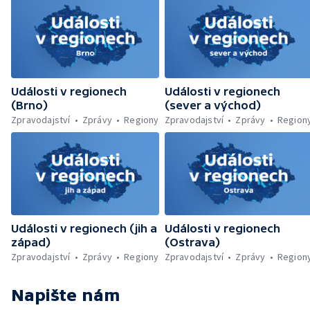
za dlouhodobé týrání psů — Kontroly
farmářských trhů — Ochrana Lesního
koupaliště v Ruprechticích — Umělý sníh na
vrcholu Černé hory — Zrestaurované sochy
se vrátily na pražský orloj
Události v regionech
Události v regionech
(Brno)
(sever a východ)
Zpravodajství
Zprávy
Regiony
Zpravodajství
Zprávy
Region
Události v regionech (jih a
Události v regionech
západ)
(Ostrava)
Zpravodajství
Zprávy
Regiony
Zpravodajství
Zprávy
Region
Napište nám