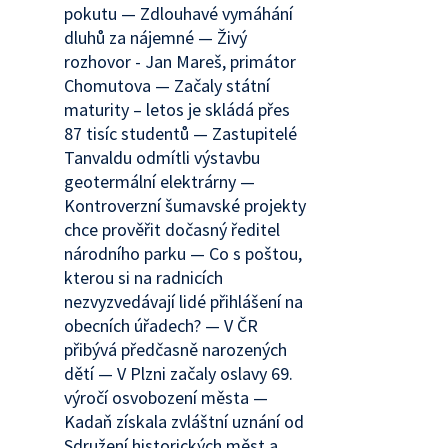
pokutu — Zdlouhavé vymáhání
dluhů za nájemné — Živý
rozhovor - Jan Mareš, primátor
Chomutova — Začaly státní
maturity – letos je skládá přes
87 tisíc studentů — Zastupitelé
Tanvaldu odmítli výstavbu
geotermální elektrárny —
Kontroverzní šumavské projekty
chce prověřit dočasný ředitel
národního parku — Co s poštou,
kterou si na radnicích
nezvyzvedávají lidé přihlášení na
obecních úřadech? — V ČR
přibývá předčasně narozených
dětí — V Plzni začaly oslavy 69.
výročí osvobození města —
Kadaň získala zvláštní uznání od
Sdružení historických měst a