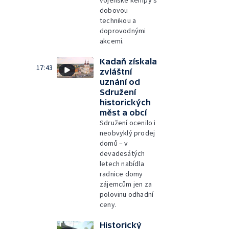
vojenské kempy s
dobovou
technikou a
doprovodnými
akcemi.
Kadaň získala
17:43
zvláštní
uznání od
Sdružení
historických
měst a obcí
Sdružení ocenilo i
neobvyklý prodej
domů – v
devadesátých
letech nabídla
radnice domy
zájemcům jen za
polovinu odhadní
ceny.
Historický