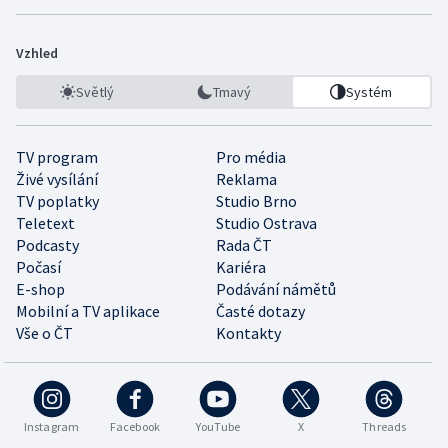
Vzhled
Světlý
Tmavý
Systém
TV program
Pro média
Živé vysílání
Reklama
TV poplatky
Studio Brno
Teletext
Studio Ostrava
Podcasty
Rada ČT
Počasí
Kariéra
E-shop
Podávání námětů
Mobilní a TV aplikace
Časté dotazy
Vše o ČT
Kontakty
Instagram
Facebook
YouTube
X
Threads