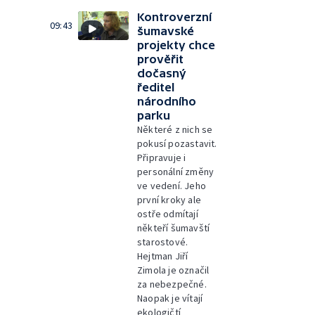
Kontroverzní
09:43
šumavské
projekty chce
prověřit
dočasný
ředitel
národního
parku
Některé z nich se
pokusí pozastavit.
Připravuje i
personální změny
ve vedení. Jeho
první kroky ale
ostře odmítají
někteří šumavští
starostové.
Hejtman Jiří
Zimola je označil
za nebezpečné.
Naopak je vítají
ekologičtí