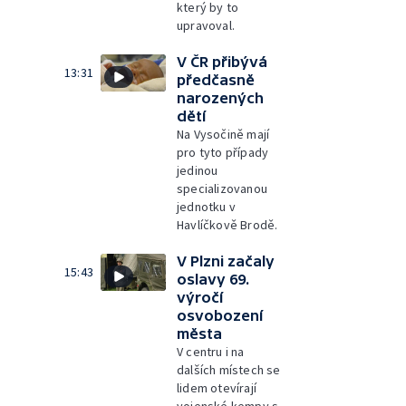
který by to
upravoval.
V ČR přibývá
13:31
předčasně
narozených
dětí
Na Vysočině mají
pro tyto případy
jedinou
specializovanou
jednotku v
Havlíčkově Brodě.
V Plzni začaly
15:43
oslavy 69.
výročí
osvobození
města
V centru i na
dalších místech se
lidem otevírají