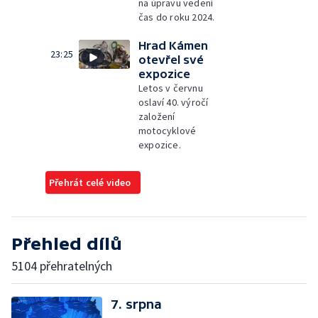
na úpravu vedení
čas do roku 2024.
Hrad Kámen
23:25
otevřel své
expozice
Letos v červnu
oslaví 40. výročí
založení
motocyklové
expozice.
Přehrát celé video
Přehled dílů
5104 přehratelných
7. srpna