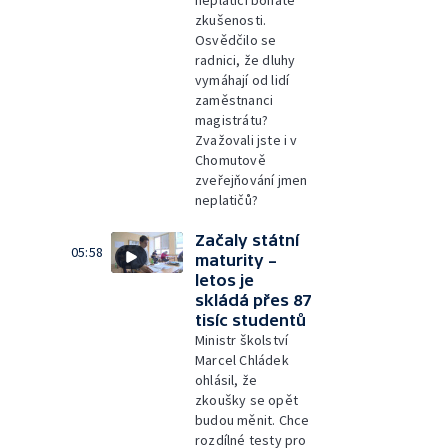
neplatiči bohaté
zkušenosti.
Osvědčilo se
radnici, že dluhy
vymáhají od lidí
zaměstnanci
magistrátu?
Zvažovali jste i v
Chomutově
zveřejňování jmen
neplatičů?
Začaly státní
05:58
maturity –
letos je
skládá přes 87
tisíc studentů
Ministr školství
Marcel Chládek
ohlásil, že
zkoušky se opět
budou měnit. Chce
rozdílné testy pro