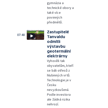
gymnázia a
technické obory a
také více
povinných
předmětů.
Zastupitelé
07:48
Tanvaldu
odmítli
výstavbu
geotermální
elektrárny
Vyhověli tak
obyvatelům, kteří
se báli otřesů z
hlubinných vrtů.
Technologie je v
Česku
nevyzkoušená.
Podle investora
ale žádná rizika
nehrozí.