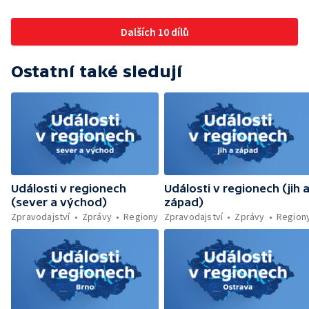
magistrátu — Snaha o obnovu těžby čediče
připravují na zatmění slunce
na Českolipsku — Úřednice na pachatele
Dalších 10 dílů
napojená nebyla — Nižší zájem o Novou
zelenou úsporám — Problémy řidičů v
KRNAP kvůli navigaci — Dohašování požáru
Ostatní také sledují
lesa u Velhartic — Další rozsáhlý lesní požár
likvidovali hasiči u Dolní Radechové na
Náchodsku — Znovuotevření rozhledny na
Libíně — Obchvat Náchoda je zhruba v
polovině — Požár v kempu na Pardubicku —
Wonkův most po rekonstrukci — Letiště
Václava Havla odbavilo 8 milionů cestujících
— V Plzni přibývá nelegálních graffiti
Události v regionech
Události v regionech (jih 
(sever a východ)
západ)
Zpravodajství
Zprávy
Regiony
Zpravodajství
Zprávy
Region