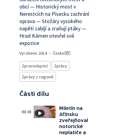
obcí — Historický most v
Nerestcích na Písecku zachrání
oprava — Stožáry vysokého
napětí zabíjí a zraňují ptáky —
Hrad Kámen otevřel své
expozice
Vyrobeno
2014
•
Česko
Zpravodajství
Zprávy
Zprávy z regionů
Části dílu
Miletín na
00:38
Jičínsku
zveřejňoval
notorické
neplatiče a