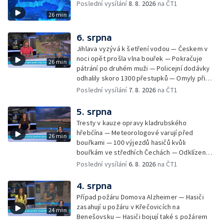
Poslední vysílání
8. 8. 2026
na ČT1
26 min
6. srpna
Jihlava vyzývá k šetření vodou — Českem v
noci opět prošla vlna bouřek — Pokračuje
26 min
pátrání po druhém muži — Policejní dodávky
odhalily skoro 1300 přestupků — Omyly při
nouzovém volání o pomoc — Hradec Králové
Poslední vysílání
7. 8. 2026
na ČT1
se utká s Besiktasem Istambul — Pokus o
rekord v hromadném seskoku parašutistů —
5. srpna
Chovné rybníky na Českolipsku pustoší
Tresty v kauze opravy kladrubského
vydry — Instalace nové sochy v Mariánských
hřebčína — Meteorologové varují před
26 min
Lázních — Sedmiletý trest za dotační
bouřkami — 100 výjezdů hasičů kvůli
podvod s projektem Technologického parku
bouřkám ve středhích Čechách — Odklízení
v Písku — Dětský tábor na Brutal Assault —
škod po bouřkách — Hasiči likvidovali
Poslední vysílání
6. 8. 2026
na ČT1
Turistická trasa Svatojánské proudy zůstává
několik požárů — Časová schránka ukrytá na
stále uzavřená — Projížďky na rybníce Labuť
Václavském náměstí — Necelý kilometr řeky
4. srpna
— Cestování za pozorováním noční oblohy
Otavy u šumavského Annína je téměř bez
Případ požáru Domova Alzheimer — Hasiči
vody — Pátrání po dvou mužích na jezeře
zasahují u požáru v Křečovicích na
24 min
Most — Tábor pro děti odsouzených — Tábor
Benešovsku — Hasiči bojují také s požárem