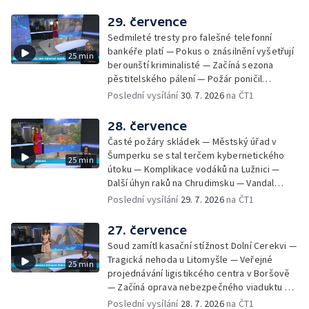
vedrem řeší i ve školkách — Práce s
mraženými potravinami v horku — Slavnostní
29. července
vyřazení absolventů Univerzity obrany —
Sedmileté tresty pro falešné telefonní
Zájem o obytné vozy roste — Praha má
bankéře platí — Pokus o znásilnění vyšetřují
25 min
novou servisní loď — Vidická samoobslužná
berounští kriminalisté — Začíná sezona
prodejna si na provoz vydělá — U jezera
pěstitelského pálení — Požár poničil
Most začíná festival Let It Roll — Vyvrcholil
historickou vilu Marta v Písku — Končí Letní
Poslední vysílání
30. 7. 2026
na ČT1
bouřkový neboli jelení úplněk — Kanoistka
filmová škola — Spor o placení poplatků za
Tereza Kneblová je mistryně světa
odpad — Nedostatek vody na Hracholuskách
28. července
— Příprava nového plavebního stupně v
Časté požáry skládek — Městský úřad v
Děčíně — Biokoridor pro užovku stromovou
Šumperku se stal terčem kybernetického
25 min
— Záchrana liblického vysílače — První
útoku — Komplikace vodáků na Lužnici —
koncert Diany Ross v Česku — Výroba
Další úhyn raků na Chrudimsku — Vandal
obrněných vozidel CV90 — Biokoridor pod
poškodil okna na Ještědu — Lvice Elza má
Poslední vysílání
29. 7. 2026
na ČT1
vedením vysokého napětí
nový domov — Rozšíření sítě mobilních
defibrilátorů — 194 km/h po dálnici D6 —
27. července
Problém s likvidací kadmia — Vězni na
Soud zamítl kasační stížnost Dolní Cerekvi —
Frýdlantsku čistí koryto potoka — Antikolizní
Tragická nehoda u Litomyšle — Veřejné
25 min
systém tramvají Škoda 40T — Praha má šanci
projednávání ligistikcého centra v Boršově
na rekordní turistickou sezonu — Začíná
— Začíná oprava nebezpečného viaduktu v
festival PernštejnLove v Pardubicích — Jelen
Klatovech — Pražská koalice o zásahu na
Poslední vysílání
28. 7. 2026
na ČT1
albín na Litoměřicku — Čeští vědci se