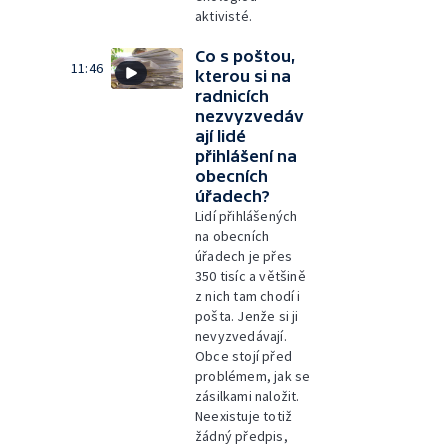
aktivisté.
Co s poštou,
11:46
kterou si na
radnicích
nezvyzvedáv
ají lidé
přihlášení na
obecních
úřadech?
Lidí přihlášených
na obecních
úřadech je přes
350 tisíc a většině
z nich tam chodí i
pošta. Jenže si ji
nevyzvedávají.
Obce stojí před
problémem, jak se
zásilkami naložit.
Neexistuje totiž
žádný předpis,