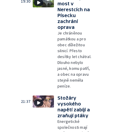
19:30
most v
Nerestcích na
Písecku
zachrání
oprava
Je chráněnou
památkou a pro
obec důležitou
silnicí. Přesto
desítky let chátral.
Dlouho nebylo
jasné, komu patří,
a obec na opravu
stejně neměla
peníze.
Stožáry
21:37
vysokého
napětí zabíjí a
zraňují ptáky
Energetické
společnosti mají