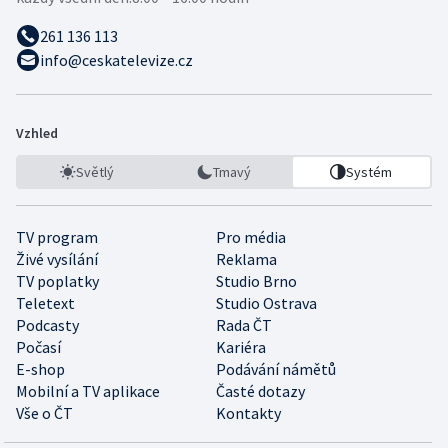
261 136 113
info@ceskatelevize.cz
Vzhled
Světlý
Tmavý
Systém
TV program
Pro média
Živé vysílání
Reklama
TV poplatky
Studio Brno
Teletext
Studio Ostrava
Podcasty
Rada ČT
Počasí
Kariéra
E-shop
Podávání námětů
Mobilní a TV aplikace
Časté dotazy
Vše o ČT
Kontakty