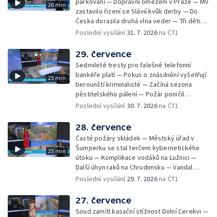
parkování — Dopravní omezení v Praze — MV
26 min
týrání koček — Péče o seniory jako brigáda
zastavilo řizení se Slávií kvůli derby — Do
— Po pádu stromů prověří alej odborníci —
Česka dorazila druhá vlna veder — Tři děti
Tradiční neckyáda v Želivi na Pelhřimovsku —
zůstali v rozpáleném autě — Problém s
Poslední vysílání
31. 7. 2026
na ČT1
Festival Hrady CZ poprvé na Hluboké
vedrem řeší i ve školkách — Práce s
mraženými potravinami v horku — Slavnostní
29. července
vyřazení absolventů Univerzity obrany —
Sedmileté tresty pro falešné telefonní
Zájem o obytné vozy roste — Praha má
bankéře platí — Pokus o znásilnění vyšetřují
25 min
novou servisní loď — Vidická samoobslužná
berounští kriminalisté — Začíná sezona
prodejna si na provoz vydělá — U jezera
pěstitelského pálení — Požár poničil
Most začíná festival Let It Roll — Vyvrcholil
historickou vilu Marta v Písku — Končí Letní
Poslední vysílání
30. 7. 2026
na ČT1
bouřkový neboli jelení úplněk — Kanoistka
filmová škola — Spor o placení poplatků za
Tereza Kneblová je mistryně světa
odpad — Nedostatek vody na Hracholuskách
28. července
— Příprava nového plavebního stupně v
Časté požáry skládek — Městský úřad v
Děčíně — Biokoridor pro užovku stromovou
Šumperku se stal terčem kybernetického
25 min
— Záchrana liblického vysílače — První
útoku — Komplikace vodáků na Lužnici —
koncert Diany Ross v Česku — Výroba
Další úhyn raků na Chrudimsku — Vandal
obrněných vozidel CV90 — Biokoridor pod
poškodil okna na Ještědu — Lvice Elza má
Poslední vysílání
29. 7. 2026
na ČT1
vedením vysokého napětí
nový domov — Rozšíření sítě mobilních
defibrilátorů — 194 km/h po dálnici D6 —
27. července
Problém s likvidací kadmia — Vězni na
Soud zamítl kasační stížnost Dolní Cerekvi —
Frýdlantsku čistí koryto potoka — Antikolizní