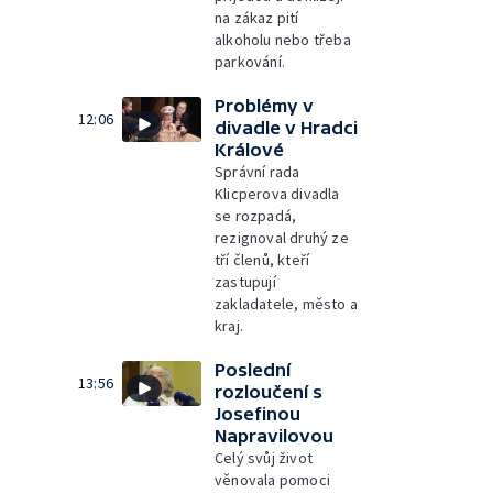
na zákaz pití
alkoholu nebo třeba
parkování.
Problémy v
12:06
divadle v Hradci
Králové
Správní rada
Klicperova divadla
se rozpadá,
rezignoval druhý ze
tří členů, kteří
zastupují
zakladatele, město a
kraj.
Poslední
13:56
rozloučení s
Josefinou
Napravilovou
Celý svůj život
věnovala pomoci