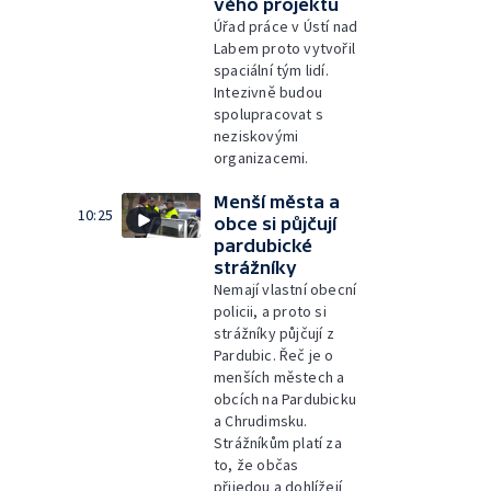
vého projektu
Úřad práce v Ústí nad
Labem proto vytvořil
spaciální tým lidí.
Intezivně budou
spolupracovat s
neziskovými
organizacemi.
Menší města a
10:25
obce si půjčují
pardubické
strážníky
Nemají vlastní obecní
policii, a proto si
strážníky půjčují z
Pardubic. Řeč je o
menších městech a
obcích na Pardubicku
a Chrudimsku.
Strážníkům platí za
to, že občas
přijedou a dohlížejí