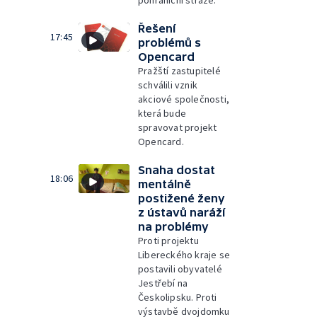
pohraniční stráže.
Řešení
17:45
problémů s
Opencard
Pražští zastupitelé
schválili vznik
akciové společnosti,
která bude
spravovat projekt
Opencard.
Snaha dostat
18:06
mentálně
postižené ženy
z ústavů naráží
na problémy
Proti projektu
Libereckého kraje se
postavili obyvatelé
Jestřebí na
Českolipsku. Proti
výstavbě dvojdomku