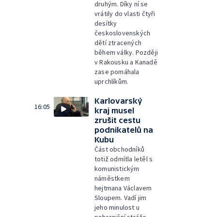
druhým. Díky ní se
vrátily do vlasti čtyři
desítky
československých
dětí ztracených
během války. Později
v Rakousku a Kanadě
zase pomáhala
uprchlíkům.
Karlovarský
16:05
kraj musel
zrušit cestu
podnikatelů na
Kubu
Část obchodníků
totiž odmítla letěl s
komunistickým
náměstkem
hejtmana Václavem
Sloupem. Vadí jim
jeho minulost u