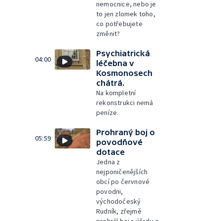
nemocnice, nebo je
to jen zlomek toho,
co potřebujete
změnit?
Psychiatrická
04:00
léčebna v
Kosmonosech
chátrá.
Na kompletní
rekonstrukci nemá
peníze.
Prohraný boj o
05:59
povodňové
dotace
Jedna z
nejponičenějších
obcí po červnové
povodni,
východočeský
Rudník, zřejmě