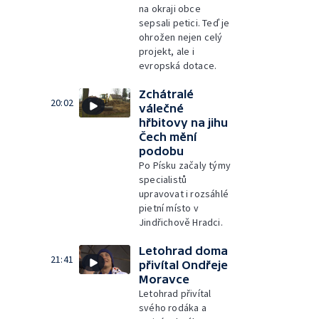
na okraji obce
sepsali petici. Teď je
ohrožen nejen celý
projekt, ale i
evropská dotace.
Zchátralé
20:02
válečné
hřbitovy na jihu
Čech mění
podobu
Po Písku začaly týmy
specialistů
upravovat i rozsáhlé
pietní místo v
Jindřichově Hradci.
Letohrad doma
21:41
přivítal Ondřeje
Moravce
Letohrad přivítal
svého rodáka a