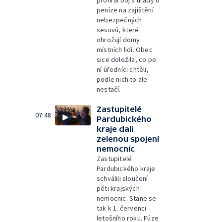
prohrál boj s úřady o
peníze na zajištění
nebezpečných
sesuvů, které
ohrožují domy
místních lidí. Obec
sice doložila, co po
ní úředníci chtěli,
podle nich to ale
nestačí.
Zastupitelé
07:48
Pardubického
kraje dali
zelenou spojení
nemocnic
Zastupitelé
Pardubického kraje
schválili sloučení
pěti krajských
nemocnic. Stane se
tak k 1. červenci
letošního roku. Fúze