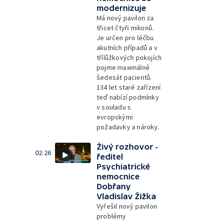
modernizuje
Má nový pavilon za
třicet čtyři milionů.
Je určen pro léčbu
akutních případů a v
třílůžkových pokojích
pojme maximálně
šedesát pacientů.
134 let staré zařízení
teď nabízí podmínky
v souladu s
evropskými
požadavky a nároky.
Živý rozhovor -
02:26
ředitel
Psychiatrické
nemocnice
Dobřany
Vladislav Žižka
Vyřešil nový pavilon
problémy