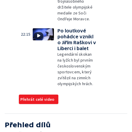
trojnásobného
držitele olympijské
medaile ze Soči
Ondřeje Moravce.
Po loutkové
22:15
pohádce vznikl
o Jiřím Raškovi v
Liberci i balet
Legendární skokan
na lyžích byl prvním
československým
sportovcem, který
zvítězil na zimních
olympijských hrách.
Přehrát celé video
Přehled dílů