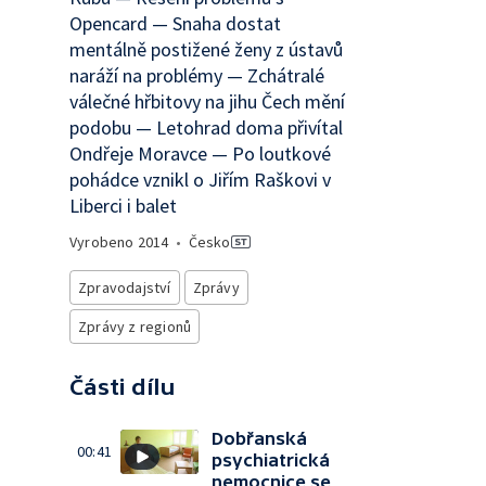
Opencard — Snaha dostat
mentálně postižené ženy z ústavů
naráží na problémy — Zchátralé
válečné hřbitovy na jihu Čech mění
podobu — Letohrad doma přivítal
Ondřeje Moravce — Po loutkové
pohádce vznikl o Jiřím Raškovi v
Liberci i balet
Vyrobeno
2014
•
Česko
Zpravodajství
Zprávy
Zprávy z regionů
Části dílu
Dobřanská
00:41
psychiatrická
nemocnice se