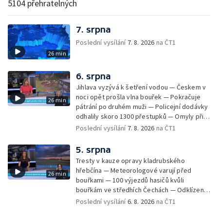
5104 přehratelných
7. srpna
Poslední vysílání
7. 8. 2026
na ČT1
26 min
6. srpna
Jihlava vyzývá k šetření vodou — Českem v
noci opět prošla vlna bouřek — Pokračuje
26 min
pátrání po druhém muži — Policejní dodávky
odhalily skoro 1300 přestupků — Omyly při
nouzovém volání o pomoc — Hradec Králové
Poslední vysílání
7. 8. 2026
na ČT1
se utká s Besiktasem Istambul — Pokus o
rekord v hromadném seskoku parašutistů —
5. srpna
Chovné rybníky na Českolipsku pustoší
Tresty v kauze opravy kladrubského
vydry — Instalace nové sochy v Mariánských
hřebčína — Meteorologové varují před
26 min
Lázních — Sedmiletý trest za dotační
bouřkami — 100 výjezdů hasičů kvůli
podvod s projektem Technologického parku
bouřkám ve středhích Čechách — Odklízení
v Písku — Dětský tábor na Brutal Assault —
škod po bouřkách — Hasiči likvidovali
Poslední vysílání
6. 8. 2026
na ČT1
Turistická trasa Svatojánské proudy zůstává
několik požárů — Časová schránka ukrytá na
stále uzavřená — Projížďky na rybníce Labuť