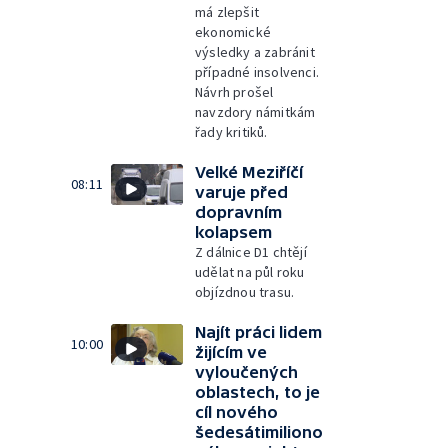
má zlepšit
ekonomické
výsledky a zabránit
případné insolvenci.
Návrh prošel
navzdory námitkám
řady kritiků.
Velké Meziříčí
08:11
varuje před
dopravním
kolapsem
Z dálnice D1 chtějí
udělat na půl roku
objízdnou trasu.
Najít práci lidem
10:00
žijícím ve
vyloučených
oblastech, to je
cíl nového
šedesátimiliono