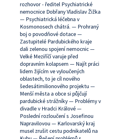
rozhovor - ředitel Psychiatrické
nemocnice Dobřany Vladislav Žižka
— Psychiatrická léčebna v
Kosmonosech chátrá. — Prohraný
boj o povodňové dotace —
Zastupitelé Pardubického kraje
dali zelenou spojení nemocnic —
Velké Meziříčí varuje před
dopravním kolapsem — Najít práci
lidem žijícím ve vyloučených
oblastech, to je cíl nového
šedesátimilionového projektu —
Menší města a obce si půjčují
pardubické strážníky — Problémy v
divadle v Hradci Králové —
Poslední rozloučení s Josefinou
Napravilovou — Karlovarský kraj
musel zrušit cestu podnikatelů na
Kubu — Řešení problémů s