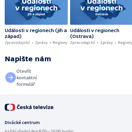
Události v regionech (jih a
Události v regionech
západ)
(Ostrava)
Zpravodajství
Zprávy
Regiony
Zpravodajství
Zprávy
Region
Napište nám
Otevřít
kontaktní
formulář
Divácké centrum
každý všední den:
8:00—16:00 hodin