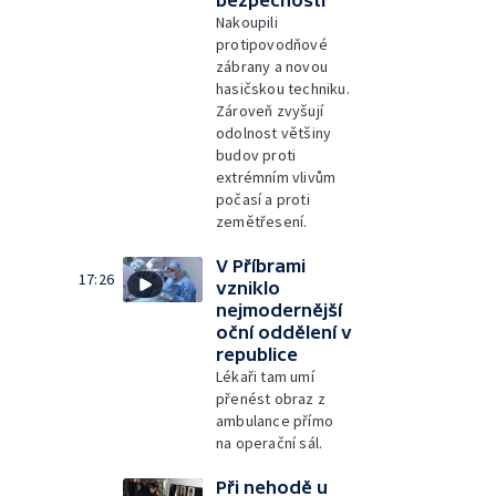
bezpečnosti
Nakoupili
protipovodňové
zábrany a novou
hasičskou techniku.
Zároveň zvyšují
odolnost většiny
budov proti
extrémním vlivům
počasí a proti
zemětřesení.
V Příbrami
17:26
vzniklo
nejmodernější
oční oddělení v
republice
Lékaři tam umí
přenést obraz z
ambulance přímo
na operační sál.
Při nehodě u