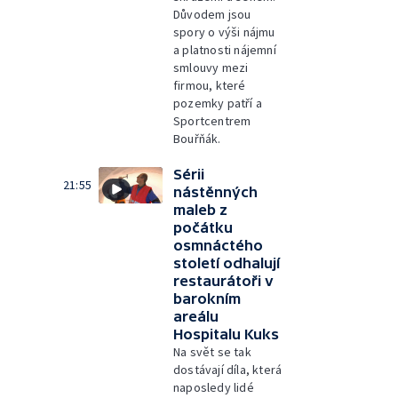
Důvodem jsou
spory o výši nájmu
a platnosti nájemní
smlouvy mezi
firmou, které
pozemky patří a
Sportcentrem
Bouřňák.
Sérii
21:55
nástěnných
maleb z
počátku
osmnáctého
století odhalují
restaurátoři v
barokním
areálu
Hospitalu Kuks
Na svět se tak
dostávají díla, která
naposledy lidé