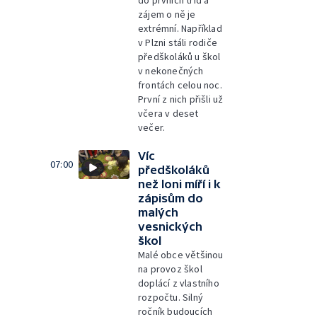
do prvních tříd a
zájem o ně je
extrémní. Například
v Plzni stáli rodiče
předškoláků u škol
v nekonečných
frontách celou noc.
První z nich přišli už
včera v deset
večer.
Víc
07:00
předškoláků
než loni míří i k
zápisům do
malých
vesnických
škol
Malé obce většinou
na provoz škol
doplácí z vlastního
rozpočtu. Silný
ročník budoucích