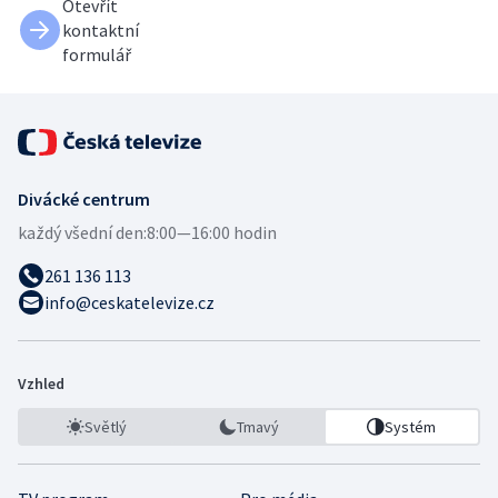
Otevřít
kontaktní
formulář
Divácké centrum
každý všední den:
8:00—16:00 hodin
261 136 113
info@ceskatelevize.cz
Vzhled
Světlý
Tmavý
Systém