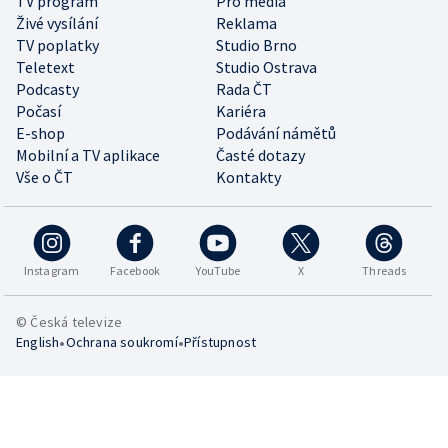
TV program
Pro média
Živé vysílání
Reklama
TV poplatky
Studio Brno
Teletext
Studio Ostrava
Podcasty
Rada ČT
Počasí
Kariéra
E-shop
Podávání námětů
Mobilní a TV aplikace
Časté dotazy
Vše o ČT
Kontakty
Instagram
Facebook
YouTube
X
Threads
© Česká televize
•
•
English
Ochrana soukromí
Přístupnost