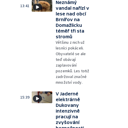
Neznámý
13:41
vandal nařízl v
lese nad obcí
Brnířov na
Domažlicku
téměř tři sta
stromů
Většinu z nich už
lesníci pokáceli.
Obyvatelé se ale
teď obávají
zaplavování
pozemků. Les totiž
zadržoval značné
množství vody.
V Jaderné
15:39
elektrárně
Dukovany
intenzivně
pracují na
zvyšování