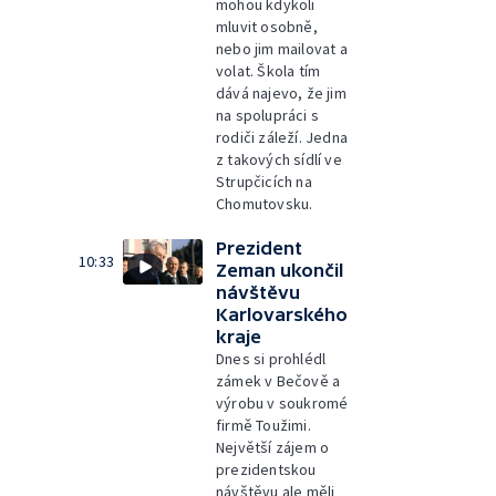
mohou kdykoli
mluvit osobně,
nebo jim mailovat a
volat. Škola tím
dává najevo, že jim
na spolupráci s
rodiči záleží. Jedna
z takových sídlí ve
Strupčicích na
Chomutovsku.
Prezident
10:33
Zeman ukončil
návštěvu
Karlovarského
kraje
Dnes si prohlédl
zámek v Bečově a
výrobu v soukromé
firmě Toužimi.
Největší zájem o
prezidentskou
návštěvu ale měli