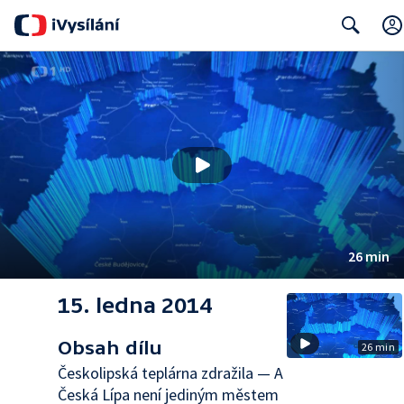
Search
26 min
15. ledna 2014
Obsah dílu
26 min
Českolipská teplárna zdražila — A
Česká Lípa není jediným městem