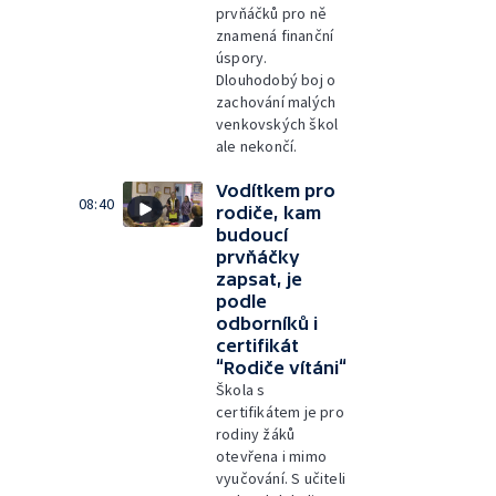
prvňáčků pro ně
znamená finanční
úspory.
Dlouhodobý boj o
zachování malých
venkovských škol
ale nekončí.
Vodítkem pro
08:40
rodiče, kam
budoucí
prvňáčky
zapsat, je
podle
odborníků i
certifikát
“Rodiče vítáni“
Škola s
certifikátem je pro
rodiny žáků
otevřena i mimo
vyučování. S učiteli