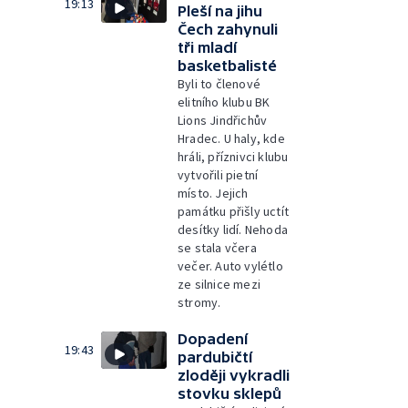
19:13
Pleší na jihu
Čech zahynuli
tři mladí
basketbalisté
Byli to členové
elitního klubu BK
Lions Jindřichův
Hradec. U haly, kde
hráli, příznivci klubu
vytvořili pietní
místo. Jejich
památku přišly uctít
desítky lidí. Nehoda
se stala včera
večer. Auto vylétlo
ze silnice mezi
stromy.
Dopadení
19:43
pardubičtí
zloději vykradli
stovku sklepů