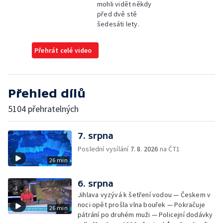
mohli vidět někdy
před dvě stě
šedesáti lety.
Přehrát celé video
Přehled dílů
5104 přehratelných
7. srpna
Poslední vysílání
7. 8. 2026
na ČT1
26 min
6. srpna
Jihlava vyzývá k šetření vodou — Českem v
noci opět prošla vlna bouřek — Pokračuje
26 min
pátrání po druhém muži — Policejní dodávky