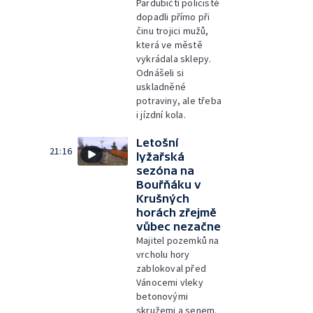
Pardubičtí policisté
dopadli přímo při
činu trojici mužů,
která ve městě
vykrádala sklepy.
Odnášeli si
uskladněné
potraviny, ale třeba
i jízdní kola.
Letošní
21:16
lyžařská
sezóna na
Bouřňáku v
Krušných
horách zřejmě
vůbec nezačne
Majitel pozemků na
vrcholu hory
zablokoval před
Vánocemi vleky
betonovými
skružemi a senem.