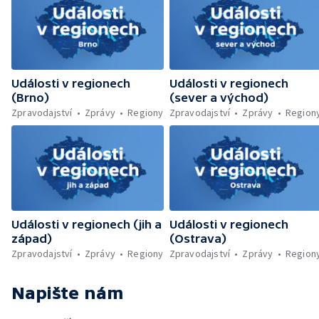
Libíně — Obchvat Náchoda je zhruba v
polovině — Požár v kempu na Pardubicku —
Wonkův most po rekonstrukci — Letiště
Václava Havla odbavilo 8 milionů cestujících
— V Plzni přibývá nelegálních graffiti
Události v regionech
Události v regionech
(Brno)
(sever a východ)
Zpravodajství
Zprávy
Regiony
Zpravodajství
Zprávy
Region
Události v regionech (jih a
Události v regionech
západ)
(Ostrava)
Zpravodajství
Zprávy
Regiony
Zpravodajství
Zprávy
Region
Napište nám