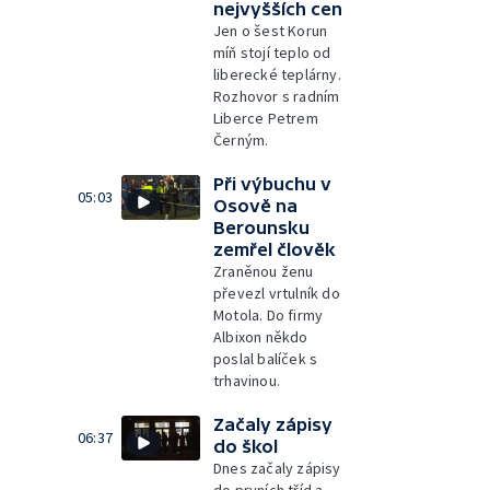
nejvyšších cen
Jen o šest Korun
míň stojí teplo od
liberecké teplárny.
Rozhovor s radním
Liberce Petrem
Černým.
Při výbuchu v
05:03
Osově na
Berounsku
zemřel člověk
Zraněnou ženu
převezl vrtulník do
Motola. Do firmy
Albixon někdo
poslal balíček s
trhavinou.
Začaly zápisy
06:37
do škol
Dnes začaly zápisy