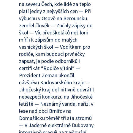
na severu Čech, kde lidé za teplo
platí jedny z nejvyšších cen — Při
výbuchu v Osově na Berounsku
zemřel člověk — Začaly zápisy do
škol — Víc předškoláků než loni
míří i k zápisům do malých
vesnických škol — Vodítkem pro
rodiče, kam budoucí prvňáčky
zapsat, je podle odborníků i
certifikát “Rodiče vítáni“ —
Prezident Zeman ukončil
návštěvu Karlovarského kraje —
Jihočeský kraj definitivně odvrátil
nebezpečí konkurzu na Jihočeské
letiště — Neznámý vandal nařízl v
lese nad obcí Brnířov na
Domažlicku téměř tři sta stromů
— V Jaderné elektrárně Dukovany
intenzivně pracují na zvyšování