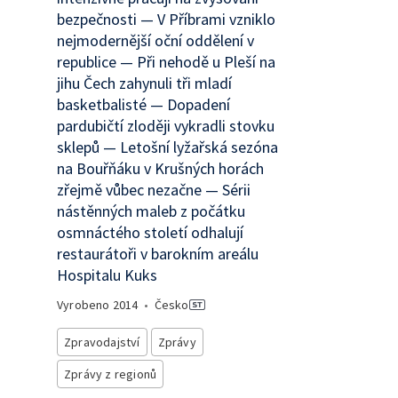
bezpečnosti — V Příbrami vzniklo
nejmodernější oční oddělení v
republice — Při nehodě u Pleší na
jihu Čech zahynuli tři mladí
basketbalisté — Dopadení
pardubičtí zloději vykradli stovku
sklepů — Letošní lyžařská sezóna
na Bouřňáku v Krušných horách
zřejmě vůbec nezačne — Sérii
nástěnných maleb z počátku
osmnáctého století odhalují
restaurátoři v barokním areálu
Hospitalu Kuks
Vyrobeno
2014
•
Česko
Zpravodajství
Zprávy
Zprávy z regionů