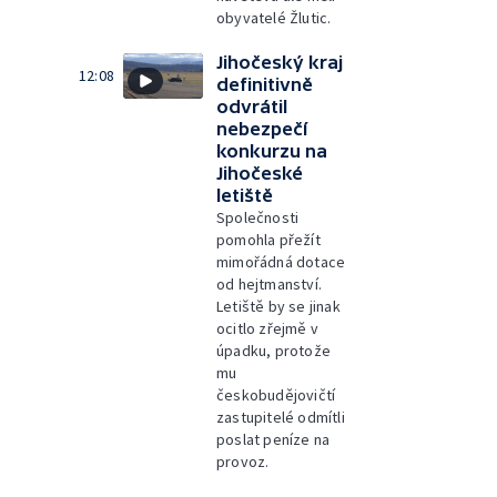
obyvatelé Žlutic.
Jihočeský kraj
12:08
definitivně
odvrátil
nebezpečí
konkurzu na
Jihočeské
letiště
Společnosti
pomohla přežít
mimořádná dotace
od hejtmanství.
Letiště by se jinak
ocitlo zřejmě v
úpadku, protože
mu
českobudějovičtí
zastupitelé odmítli
poslat peníze na
provoz.