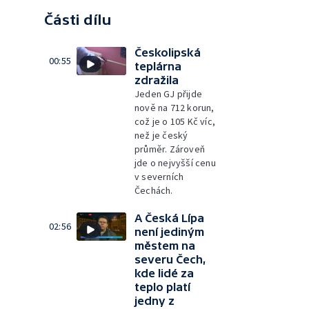
Části dílu
Českolipská
00:55
teplárna
zdražila
Jeden GJ přijde
nově na 712 korun,
což je o 105 Kč víc,
než je český
průměr. Zároveň
jde o nejvyšší cenu
v severních
Čechách.
A Česká Lípa
02:56
není jediným
městem na
severu Čech,
kde lidé za
teplo platí
jedny z