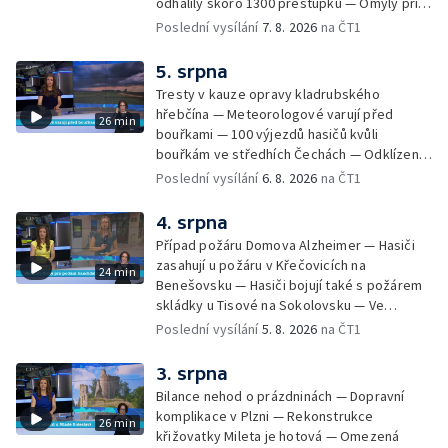
odhalily skoro 1300 přestupků — Omyly při
nouzovém volání o pomoc — Hradec Králové
Poslední vysílání
7. 8. 2026
na ČT1
se utká s Besiktasem Istambul — Pokus o
rekord v hromadném seskoku parašutistů —
5. srpna
Chovné rybníky na Českolipsku pustoší
Tresty v kauze opravy kladrubského
vydry — Instalace nové sochy v Mariánských
hřebčína — Meteorologové varují před
26 min
Lázních — Sedmiletý trest za dotační
bouřkami — 100 výjezdů hasičů kvůli
podvod s projektem Technologického parku
bouřkám ve středhích Čechách — Odklízení
v Písku — Dětský tábor na Brutal Assault —
škod po bouřkách — Hasiči likvidovali
Poslední vysílání
6. 8. 2026
na ČT1
Turistická trasa Svatojánské proudy zůstává
několik požárů — Časová schránka ukrytá na
stále uzavřená — Projížďky na rybníce Labuť
Václavském náměstí — Necelý kilometr řeky
4. srpna
— Cestování za pozorováním noční oblohy
Otavy u šumavského Annína je téměř bez
Případ požáru Domova Alzheimer — Hasiči
vody — Pátrání po dvou mužích na jezeře
zasahují u požáru v Křečovicích na
24 min
Most — Tábor pro děti odsouzených — Tábor
Benešovsku — Hasiči bojují také s požárem
pomáhá dětem orientovat se na trhu práce
skládky u Tisové na Sokolovsku — Ve
— Začal festival Brutal Assault — Cyklysta
Strážnici na Hodonínsku padl další teplotní
Poslední vysílání
5. 8. 2026
na ČT1
spadl v Karlvoych Varech do řeky —
rekord — Ve Vladislavově ulici v Praze se
Restaurace trápí nedostatek kuchařů — Do
zřítil strop — Požár lesa u šumavských
3. srpna
pastí na hmyz se chytají ptáci
Nezdic — Modernizace úseku dálnice D8 —
Bilance nehod o prázdninách — Dopravní
Ocenění pro řidiče za záchranu ženy —
komplikace v Plzni — Rekonstrukce
26 min
Skončily lhůty pro podání volebních listin —
křižovatky Mileta je hotová — Omezená
Tři případy utonutí na jihu Čech — Na řece