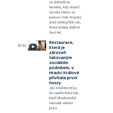
se dohodli na
termínu, kdy skončí
výroba chloru za
pomoci rtuti. Krajský
úřad chtěl příští rok,
firma žádala dalších
šest let.
Restaurace,
07:31
která je
zároveň
takzvaným
sociálním
podnikem, v
Hradci Králové
přivítala první
hosty
Její zvláštností je,
že zaměstnává lidi,
kteří dlouhodobě
nemohli sehnat
práci.