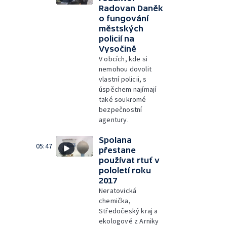
Radovan Daněk
o fungování
městských
policií na
Vysočině
V obcích, kde si
nemohou dovolit
vlastní policii, s
úspěchem najímají
také soukromé
bezpečnostní
agentury.
Spolana
05:47
přestane
používat rtuť v
pololetí roku
2017
Neratovická
chemička,
Středočeský kraj a
ekologové z Arniky