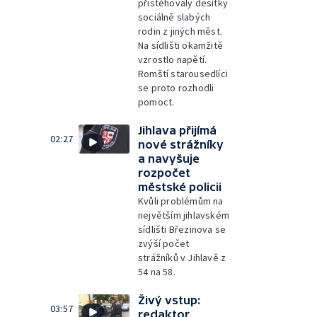
přistěhovaly desítky
sociálně slabých
rodin z jiných měst.
Na sídlišti okamžitě
vzrostlo napětí.
Romští starousedlíci
se proto rozhodli
pomoct.
Jihlava přijímá
02:27
nové strážníky
a navyšuje
rozpočet
městské policii
Kvůli problémům na
největším jihlavském
sídlišti Březinova se
zvýší počet
strážníků v Jihlavě z
54 na 58.
Živý vstup:
03:57
redaktor