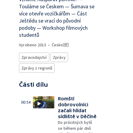
Touláme se Českem — Šumava se
více otevře vozíčkářům — Část
Ještědu se vrací do původní
podoby — Workshop filmových
studentů
Vyrobeno
2013
•
Česko
Zpravodajství
Zprávy
Zprávy z regionů
Části dílu
Romští
00:54
dobrovolníci
začali hlídat
sídliště v Děčíně
Do prázdných bytů
se během pár dnů