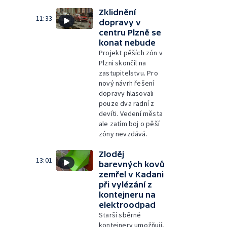
Zklidnění
11:33
dopravy v
centru Plzně se
konat nebude
Projekt pěších zón v
Plzni skončil na
zastupitelstvu. Pro
nový návrh řešení
dopravy hlasovali
pouze dva radní z
devíti. Vedení města
ale zatím boj o pěší
zóny nevzdává.
Zloděj
13:01
barevných kovů
zemřel v Kadani
při vylézání z
kontejneru na
elektroodpad
Starší sběrné
kontejnery umožňují,