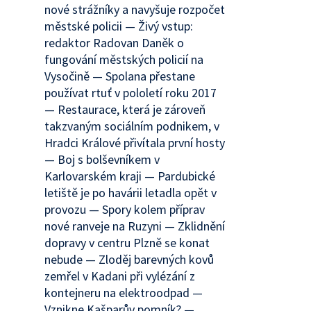
nové strážníky a navyšuje rozpočet
městské policii — Živý vstup:
redaktor Radovan Daněk o
fungování městských policií na
Vysočině — Spolana přestane
používat rtuť v pololetí roku 2017
— Restaurace, která je zároveň
takzvaným sociálním podnikem, v
Hradci Králové přivítala první hosty
— Boj s bolševníkem v
Karlovarském kraji — Pardubické
letiště je po havárii letadla opět v
provozu — Spory kolem příprav
nové ranveje na Ruzyni — Zklidnění
dopravy v centru Plzně se konat
nebude — Zloděj barevných kovů
zemřel v Kadani při vylézání z
kontejneru na elektroodpad —
Vznikne Kašparův pomník? —