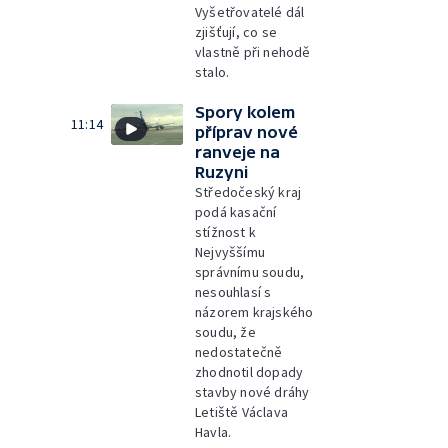
Vyšetřovatelé dál
zjišťují, co se
vlastně při nehodě
stalo.
Spory kolem
11:14
příprav nové
ranveje na
Ruzyni
Středočeský kraj
podá kasační
stížnost k
Nejvyššímu
správnímu soudu,
nesouhlasí s
názorem krajského
soudu, že
nedostatečně
zhodnotil dopady
stavby nové dráhy
Letiště Václava
Havla.