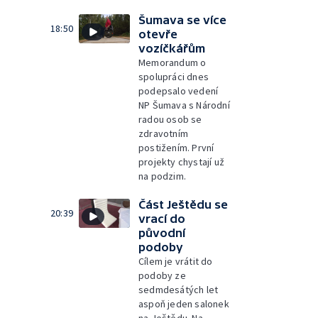
Šumava se více
18:50
otevře
vozíčkářům
Memorandum o
spolupráci dnes
podepsalo vedení
NP Šumava s Národní
radou osob se
zdravotním
postižením. První
projekty chystají už
na podzim.
Část Ještědu se
20:39
vrací do
původní
podoby
Cílem je vrátit do
podoby ze
sedmdesátých let
aspoň jeden salonek