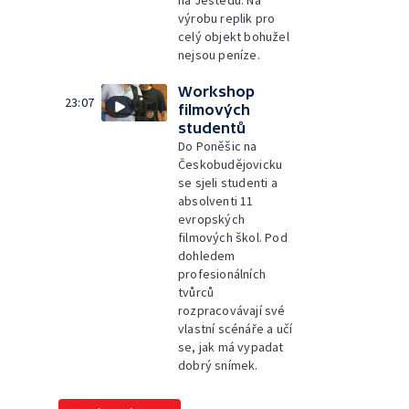
na Ještědu. Na
výrobu replik pro
celý objekt bohužel
nejsou peníze.
Workshop
23:07
filmových
studentů
Do Poněšic na
Českobudějovicku
se sjeli studenti a
absolventi 11
evropských
filmových škol. Pod
dohledem
profesionálních
tvůrců
rozpracovávají své
vlastní scénáře a učí
se, jak má vypadat
dobrý snímek.