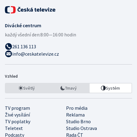
Divácké centrum
každý všední den:
8:00—16:00 hodin
261 136 113
info@ceskatelevize.cz
Vzhled
Světlý
Tmavý
Systém
TV program
Pro média
Živé vysílání
Reklama
TV poplatky
Studio Brno
Teletext
Studio Ostrava
Podcasty
Rada ČT