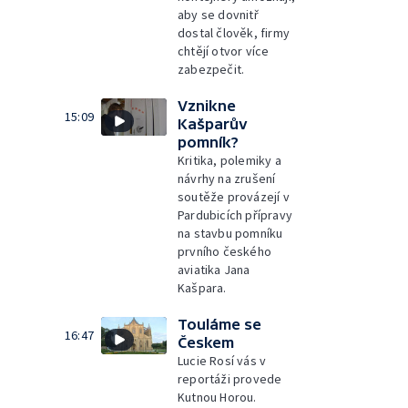
aby se dovnitř
dostal člověk, firmy
chtějí otvor více
zabezpečit.
Vznikne
15:09
Kašparův
pomník?
Kritika, polemiky a
návrhy na zrušení
soutěže provázejí v
Pardubicích přípravy
na stavbu pomníku
prvního českého
aviatika Jana
Kašpara.
Touláme se
16:47
Českem
Lucie Rosí vás v
reportáži provede
Kutnou Horou.