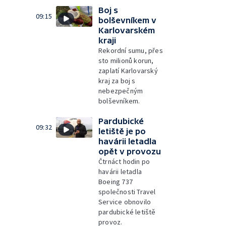
Boj s
09:15
bolševníkem v
Karlovarském
kraji
Rekordní sumu, přes
sto milionů korun,
zaplatí Karlovarský
kraj za boj s
nebezpečným
bolševníkem.
Pardubické
09:32
letiště je po
havárii letadla
opět v provozu
Čtrnáct hodin po
havárii letadla
Boeing 737
společnosti Travel
Service obnovilo
pardubické letiště
provoz.