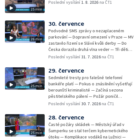
bez vody — Ruční výroba mozaiky pro
Poslední vysílání
1. 8. 2026
na ČT1
nedostatkem vody — Ochrana organismu
liberecký bazén
25 min
před vysokými teplotami — Reklamace
zájezdu skončila u obchodní inspekce —
Nelegání hřbitov domácích mazlíčků — Státní
30. července
zastupitelství zrušilo trestní stíhání ženy z
Podvodné SMS zprávy o nezaplaceném
Teplicka, kterou policie dříve obvinila z
parkování — Dopravní omezení v Praze — MV
26 min
týrání koček — Péče o seniory jako brigáda
zastavilo řizení se Slávií kvůli derby — Do
— Po pádu stromů prověří alej odborníci —
Česka dorazila druhá vlna veder — Tři děti
Tradiční neckyáda v Želivi na Pelhřimovsku —
zůstali v rozpáleném autě — Problém s
Poslední vysílání
31. 7. 2026
na ČT1
Festival Hrady CZ poprvé na Hluboké
vedrem řeší i ve školkách — Práce s
mraženými potravinami v horku — Slavnostní
29. července
vyřazení absolventů Univerzity obrany —
Sedmileté tresty pro falešné telefonní
Zájem o obytné vozy roste — Praha má
bankéře platí — Pokus o znásilnění vyšetřují
25 min
novou servisní loď — Vidická samoobslužná
berounští kriminalisté — Začíná sezona
prodejna si na provoz vydělá — U jezera
pěstitelského pálení — Požár poničil
Most začíná festival Let It Roll — Vyvrcholil
historickou vilu Marta v Písku — Končí Letní
Poslední vysílání
30. 7. 2026
na ČT1
bouřkový neboli jelení úplněk — Kanoistka
filmová škola — Spor o placení poplatků za
Tereza Kneblová je mistryně světa
odpad — Nedostatek vody na Hracholuskách
28. července
— Příprava nového plavebního stupně v
Časté požáry skládek — Městský úřad v
Děčíně — Biokoridor pro užovku stromovou
Šumperku se stal terčem kybernetického
25 min
— Záchrana liblického vysílače — První
útoku — Komplikace vodáků na Lužnici —