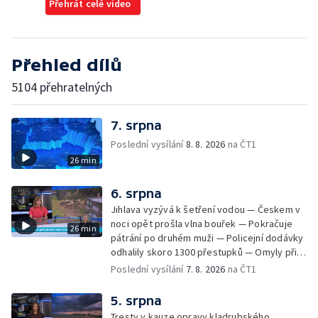
Přehrát celé video
Přehled dílů
5104 přehratelných
7. srpna
Poslední vysílání
8. 8. 2026
na ČT1
26 min
6. srpna
Jihlava vyzývá k šetření vodou — Českem v
noci opět prošla vlna bouřek — Pokračuje
26 min
pátrání po druhém muži — Policejní dodávky
odhalily skoro 1300 přestupků — Omyly při
nouzovém volání o pomoc — Hradec Králové
Poslední vysílání
7. 8. 2026
na ČT1
se utká s Besiktasem Istambul — Pokus o
rekord v hromadném seskoku parašutistů —
5. srpna
Chovné rybníky na Českolipsku pustoší
Tresty v kauze opravy kladrubského