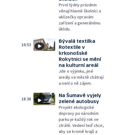
První týdny prázdnin
věnují hlavně školníci a
uklízečky opravám
zařízení a generálnímu
úklidu.
Bývalá textilka
16:53
Rotextile v
krkonošské
Rokytnici se mění
na kulturní areál
Jde o výjimku, jiné
areály ve městě chátrají
a není o ně zájem.
Na Šumavě vyjely
18:38
zelené autobusy
Projekt ekologické
dopravy po národním
parku je každý rok ve
ztrátě. Vedení teď chce,
aby se kromě krajů a