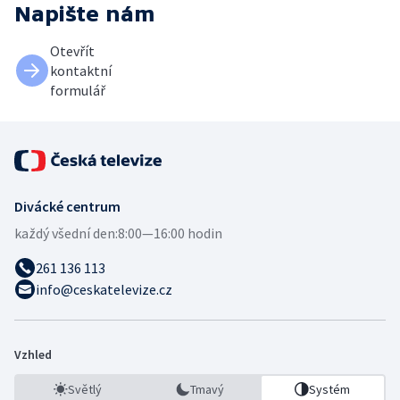
Napište nám
Otevřít
kontaktní
formulář
Divácké centrum
každý všední den:
8:00—16:00 hodin
261 136 113
info@ceskatelevize.cz
Vzhled
Světlý
Tmavý
Systém