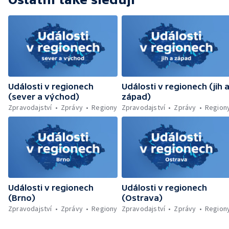
lesa u Velhartic — Další rozsáhlý lesní požár
likvidovali hasiči u Dolní Radechové na
Náchodsku — Znovuotevření rozhledny na
Libíně — Obchvat Náchoda je zhruba v
polovině — Požár v kempu na Pardubicku —
Wonkův most po rekonstrukci — Letiště
Václava Havla odbavilo 8 milionů cestujících
— V Plzni přibývá nelegálních graffiti
Události v regionech
Události v regionech (jih 
(sever a východ)
západ)
Zpravodajství
Zprávy
Regiony
Zpravodajství
Zprávy
Region
Události v regionech
Události v regionech
(Brno)
(Ostrava)
Zpravodajství
Zprávy
Regiony
Zpravodajství
Zprávy
Region