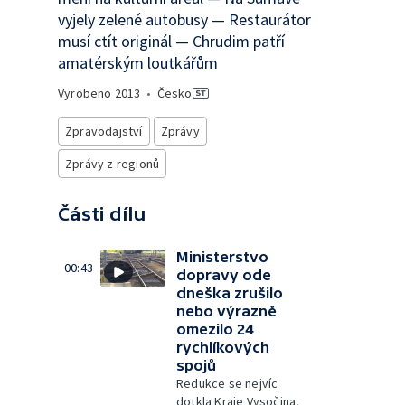
vyjely zelené autobusy — Restaurátor
musí ctít originál — Chrudim patří
amatérským loutkářům
Vyrobeno
2013
•
Česko
Zpravodajství
Zprávy
Zprávy z regionů
Části dílu
Ministerstvo
00:43
dopravy ode
dneška zrušilo
nebo výrazně
omezilo 24
rychlíkových
spojů
Redukce se nejvíc
dotkla Kraje Vysočina,