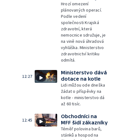
Hrozí omezení
plánovaných operací.
Podle vedení
společnosti Krajská
zdravotní, která
nemocnice sdružuje, je
na vině nová úhradová
vyhláška. Ministerstvo
zdravotnictví kritiku
odmítá.
Ministerstvo dává
12:27
dotace na kotle
Lidi můžou ode dneška
žádat o příspěvky na
kotle - ministerstvo dá
až 60 tisíc.
Obchodníci na
12:45
MFF šidí zákazníky
Téměř polovina barů,
stánků a hospod na