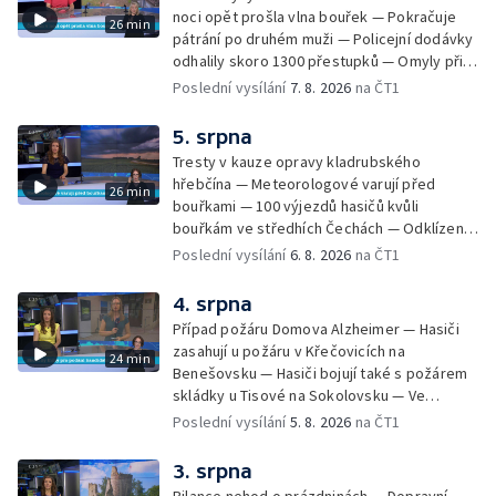
noci opět prošla vlna bouřek — Pokračuje
26 min
pátrání po druhém muži — Policejní dodávky
odhalily skoro 1300 přestupků — Omyly při
nouzovém volání o pomoc — Hradec Králové
Poslední vysílání
7. 8. 2026
na ČT1
se utká s Besiktasem Istambul — Pokus o
rekord v hromadném seskoku parašutistů —
5. srpna
Chovné rybníky na Českolipsku pustoší
Tresty v kauze opravy kladrubského
vydry — Instalace nové sochy v Mariánských
hřebčína — Meteorologové varují před
26 min
Lázních — Sedmiletý trest za dotační
bouřkami — 100 výjezdů hasičů kvůli
podvod s projektem Technologického parku
bouřkám ve středhích Čechách — Odklízení
v Písku — Dětský tábor na Brutal Assault —
škod po bouřkách — Hasiči likvidovali
Poslední vysílání
6. 8. 2026
na ČT1
Turistická trasa Svatojánské proudy zůstává
několik požárů — Časová schránka ukrytá na
stále uzavřená — Projížďky na rybníce Labuť
Václavském náměstí — Necelý kilometr řeky
4. srpna
— Cestování za pozorováním noční oblohy
Otavy u šumavského Annína je téměř bez
Případ požáru Domova Alzheimer — Hasiči
vody — Pátrání po dvou mužích na jezeře
zasahují u požáru v Křečovicích na
24 min
Most — Tábor pro děti odsouzených — Tábor
Benešovsku — Hasiči bojují také s požárem
pomáhá dětem orientovat se na trhu práce
skládky u Tisové na Sokolovsku — Ve
— Začal festival Brutal Assault — Cyklysta
Strážnici na Hodonínsku padl další teplotní
Poslední vysílání
5. 8. 2026
na ČT1
spadl v Karlvoych Varech do řeky —
rekord — Ve Vladislavově ulici v Praze se
Restaurace trápí nedostatek kuchařů — Do
zřítil strop — Požár lesa u šumavských
3. srpna
pastí na hmyz se chytají ptáci
Nezdic — Modernizace úseku dálnice D8 —