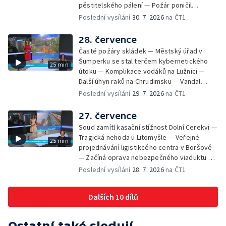
pěstitelského pálení — Požár poničil
Most začíná festival Let It Roll — Vyvrcholil
historickou vilu Marta v Písku — Končí Letní
Poslední vysílání
30. 7. 2026
na ČT1
bouřkový neboli jelení úplněk — Kanoistka
filmová škola — Spor o placení poplatků za
Tereza Kneblová je mistryně světa
odpad — Nedostatek vody na Hracholuskách
28. července
— Příprava nového plavebního stupně v
Časté požáry skládek — Městský úřad v
Děčíně — Biokoridor pro užovku stromovou
Šumperku se stal terčem kybernetického
25 min
— Záchrana liblického vysílače — První
útoku — Komplikace vodáků na Lužnici —
koncert Diany Ross v Česku — Výroba
Další úhyn raků na Chrudimsku — Vandal
obrněných vozidel CV90 — Biokoridor pod
poškodil okna na Ještědu — Lvice Elza má
Poslední vysílání
29. 7. 2026
na ČT1
vedením vysokého napětí
nový domov — Rozšíření sítě mobilních
defibrilátorů — 194 km/h po dálnici D6 —
27. července
Problém s likvidací kadmia — Vězni na
Soud zamítl kasační stížnost Dolní Cerekvi —
Frýdlantsku čistí koryto potoka — Antikolizní
Tragická nehoda u Litomyšle — Veřejné
25 min
systém tramvají Škoda 40T — Praha má šanci
projednávání ligistikcého centra v Boršově
na rekordní turistickou sezonu — Začíná
— Začíná oprava nebezpečného viaduktu v
festival PernštejnLove v Pardubicích — Jelen
Klatovech — Pražská koalice o zásahu na
Poslední vysílání
28. 7. 2026
na ČT1
albín na Litoměřicku — Čeští vědci se
magistrátu — Snaha o obnovu těžby čediče
připravují na zatmění slunce
na Českolipsku — Úřednice na pachatele
Dalších 10 dílů
napojená nebyla — Nižší zájem o Novou
zelenou úsporám — Problémy řidičů v
KRNAP kvůli navigaci — Dohašování požáru
Ostatní také sledují