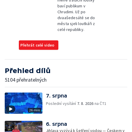
méně tradiční loutky
baví publikum v
Chrudimi. Už po
dvaašedesáté se do
města sjeli loutkáři z
celé republiky.
Přehrát celé video
Přehled dílů
5104 přehratelných
7. srpna
Poslední vysílání
7. 8. 2026
na ČT1
26 min
6. srpna
Jihlava vyzývá k šetření vodou — Českem v