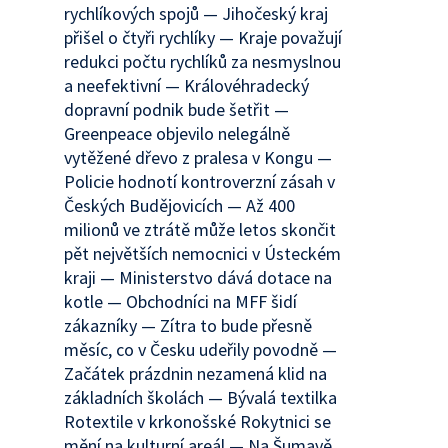
rychlíkových spojů — Jihočeský kraj
přišel o čtyři rychlíky — Kraje považují
redukci počtu rychlíků za nesmyslnou
a neefektivní — Královéhradecký
dopravní podnik bude šetřit —
Greenpeace objevilo nelegálně
vytěžené dřevo z pralesa v Kongu —
Policie hodnotí kontroverzní zásah v
Českých Budějovicích — Až 400
milionů ve ztrátě může letos skončit
pět největších nemocnici v Ústeckém
kraji — Ministerstvo dává dotace na
kotle — Obchodníci na MFF šidí
zákazníky — Zítra to bude přesně
měsíc, co v Česku udeřily povodně —
Začátek prázdnin nezamená klid na
základních školách — Bývalá textilka
Rotextile v krkonošské Rokytnici se
mění na kulturní areál — Na Šumavě