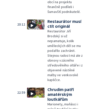
obcí na projektu
finančně podíleli i
šumavští podnikatelé.
Restaurátor musí
20:12
ctít originál
Restaurátor Jiří
Brodský si už
nepamatuje, kolik
uměleckých děl se mu
podařilo zachránit.
Stejnou radost má ale z
obnovy vzácného
středověkého oltáře i z
objevené nástěné
malby ve venkovské
kapličce.
Chrudim patří
22:59
amatérským
loutkářům
Marionety, maňásci i