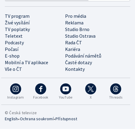
TV program
Pro média
Živé vysílání
Reklama
TV poplatky
Studio Brno
Teletext
Studio Ostrava
Podcasty
Rada ČT
Počasí
Kariéra
E-shop
Podávání námětů
Mobilní a TV aplikace
Časté dotazy
Vše o ČT
Kontakty
Instagram
Facebook
YouTube
X
Threads
© Česká televize
•
•
English
Ochrana soukromí
Přístupnost