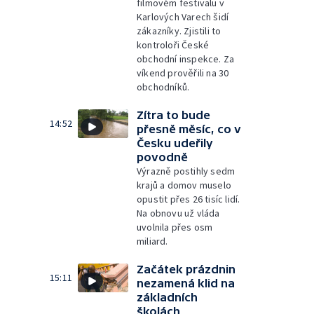
filmovém festivalu v
Karlových Varech šidí
zákazníky. Zjistili to
kontroloři České
obchodní inspekce. Za
víkend prověřili na 30
obchodníků.
Zítra to bude
14:52
přesně měsíc, co v
Česku udeřily
povodně
Výrazně postihly sedm
krajů a domov muselo
opustit přes 26 tisíc lidí.
Na obnovu už vláda
uvolnila přes osm
miliard.
Začátek prázdnin
15:11
nezamená klid na
základních
školách