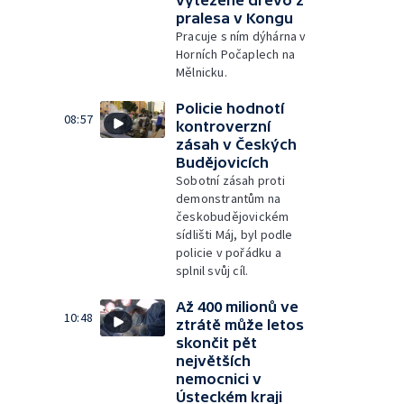
vytěžené dřevo z
pralesa v Kongu
Pracuje s ním dýhárna v
Horních Počaplech na
Mělnicku.
Policie hodnotí
08:57
kontroverzní
zásah v Českých
Budějovicích
Sobotní zásah proti
demonstrantům na
českobudějovickém
sídlišti Máj, byl podle
policie v pořádku a
splnil svůj cíl.
Až 400 milionů ve
10:48
ztrátě může letos
skončit pět
největších
nemocnici v
Ústeckém kraji