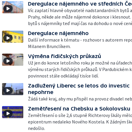
Deregulace nájemného ve středních Č
Víc zaplatí hlavně obyvatelé nadstandardních bytů a l
Prahy, někde ale může nájemné dokonce i klesnout. 
bytů s nájemníky teď mají čas na dohodu o nové cen
Deregulace nájemného
Další informace k tématu - rozhovor s autorem rep
Milanem Brunclíkem.
Výměna řidičských průkazů
Už jen do konce letošního roku je možné na úřadech
výměnu starých řidičských průkazů. V Pardubickém kr
povinnost stále odkládají tisíce lidí.
Zadlužený Liberec se letos do investic
nepohrne
Žádá také kraj, aby mu přispěl na provoz divadel ne
Zemětřesení na Chebsku a Sokolovsku
Zemětřesení o síle 2,6 stupně Richterovy škály měl
epicentrum nedaleko Nového Kostela. K žádným š
nedošlo.