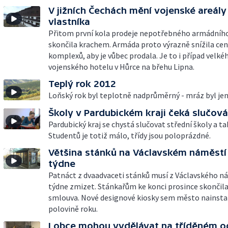
V jižních Čechách mění vojenské areály
vlastníka
Přitom první kola prodeje nepotřebného armádníh
skončila krachem. Armáda proto výrazně snížila ce
komplexů, aby je vůbec prodala. Je to i případ velké
vojenského hotelu v Hůrce na břehu Lipna.
Teplý rok 2012
Loňský rok byl teplotně nadprůměrný - mráz byl jen
Školy v Pardubickém kraji čeká slučová
Pardubický kraj se chystá slučovat střední školy a tak
Studentů je totiž málo, třídy jsou poloprázdné.
Většina stánků na Václavském náměstí
týdne
Patnáct z dvaadvaceti stánků musí z Václavského n
týdne zmizet. Stánkařům ke konci prosince skončil
smlouva. Nové designové kiosky sem město nainstal
polovině roku.
I obce mohou vydělávat na tříděném 