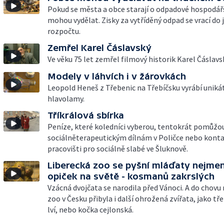
Pokud se města a obce starají o odpadové hospodář
mohou vydělat. Zisky za vytříděný odpad se vrací do j
rozpočtu.
Zemřel Karel Čáslavský
Ve věku 75 let zemřel filmový historik Karel Čáslavs
Modely v láhvích i v žárovkách
Leopold Heneš z Třebenic na Třebíčsku vyrábí uniká
hlavolamy.
Tříkrálová sbírka
Peníze, které koledníci vyberou, tentokrát pomůžo
sociálněterapeutickým dílnám v Poličce nebo kont
pracovišti pro sociálně slabé ve Šluknově.
Liberecká zoo se pyšní mláďaty nejme
opiček na světě - kosmanů zakrslých
Vzácná dvojčata se narodila před Vánoci. A do chovu 
zoo v Česku přibyla i další ohrožená zvířata, jako t
lví, nebo kočka cejlonská.