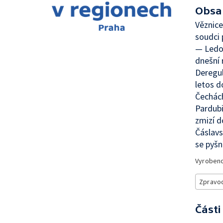
Obsa
Věznice
soudci 
— Ledov
dnešní 
Deregu
letos d
Čechách
Pardubi
zmizí 
Čáslavs
se pyšn
Vyroben
Zpravod
Části