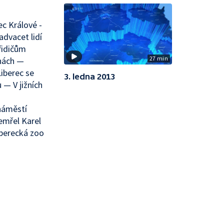
c Králové -
advacet lidí
řidičům
27 min
chách —
iberec se
3. ledna 2013
— V jižních
náměstí
emřel Karel
iberecká zoo