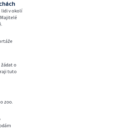
echách
idi v okolí
Majitelé
ě.
ortáže
 žádat o
aji tuto
bo zoo.
o
kodám