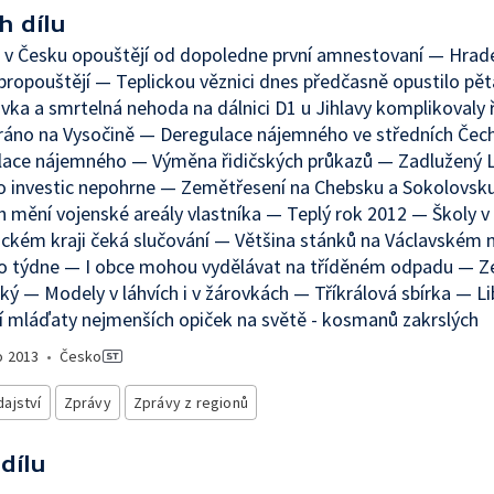
h dílu
 v Česku opouštějí od dopoledne první amnestovaní — Hrade
propouštějí — Teplickou věznici dnes předčasně opustilo pět
ka a smrtelná nehoda na dálnici D1 u Jihlavy komplikovaly 
ráno na Vysočině — Deregulace nájemného ve středních Če
lace nájemného — Výměna řidičských průkazů — Zadlužený L
o investic nepohrne — Zemětřesení na Chebsku a Sokolovsku 
 mění vojenské areály vlastníka — Teplý rok 2012 — Školy v
ckém kraji čeká slučování — Většina stánků na Václavském 
do týdne — I obce mohou vydělávat na tříděném odpadu — Z
ký — Modely v láhvích i v žárovkách — Tříkrálová sbírka — L
í mláďaty nejmenších opiček na světě - kosmanů zakrslých
o
2013
•
Česko
ajství
Zprávy
Zprávy z regionů
 dílu