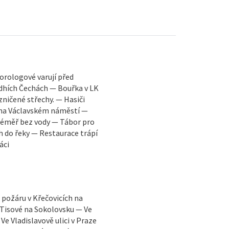
orologové varují před
edhích Čechách — Bouřka v LK
ničené střechy. — Hasiči
á na Václavském náměstí —
téměř bez vody — Tábor pro
h do řeky — Restaurace trápí
áci
požáru v Křečovicích na
 Tisové na Sokolovsku — Ve
ladislavově ulici v Praze