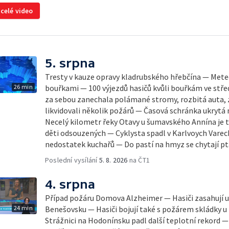
 celé video
5. srpna
Tresty v kauze opravy kladrubského hřebčína — Mete
26 min
bouřkami — 100 výjezdů hasičů kvůli bouřkám ve stř
za sebou zanechala polámané stromy, rozbitá auta, z
likvidovali několik požárů — Časová schránka ukryt
Necelý kilometr řeky Otavy u šumavského Annína je 
děti odsouzených — Cyklysta spadl v Karlvoych Varec
nedostatek kuchařů — Do pastí na hmyz se chytají pt
Poslední vysílání
5. 8. 2026
na ČT1
4. srpna
Případ požáru Domova Alzheimer — Hasiči zasahují u 
24 min
Benešovsku — Hasiči bojují také s požárem skládky u
Strážnici na Hodonínsku padl další teplotní rekord — Ve V