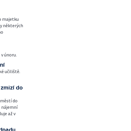
o majetku
ny některých
ho
 v únoru.
ní
é učiliště.
 zmizí do
áměstí do
a nájemní
uje až v
odpadu