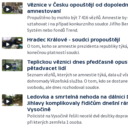
Věznice v Česku opouštějí od dopoledn
amnestovaní
Propuštěno by mohlo být 7 416 vězňů. Amnestie by
vztahovat i na případ konkurzního soudce Jiřího Ber
Systém nebo fondů Trend.
Hradec Králové - soudci propouštějí
O tom, koho se amnestie prezidenta republiky týká,
konečnou platností soudci.
Teplickou věznici dnes předčasně opus
pětadvacet lidí
Seznam vězňů, kterých se amnestie týká, dala už vč
dohromady Vězeňská služba. O tom, kdo se dostane
svobodu, ale dnes rozhodoval soudce.
Ledovka a smrtelná nehoda na dálnici 
Jihlavy komplikovaly řidičům dnešní rá
Vysočině
Policisté na Vysočině řešili necelé dvě desítky dopr
při kterých zemřela 1 osoba.