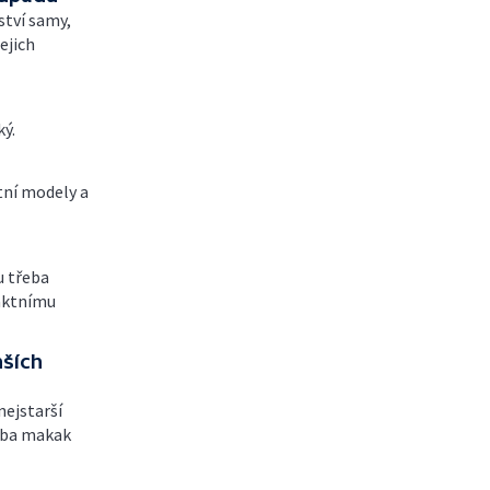
ství samy,
ejich
ký.
tní modely a
u třeba
aktnímu
nších
nejstarší
řeba makak