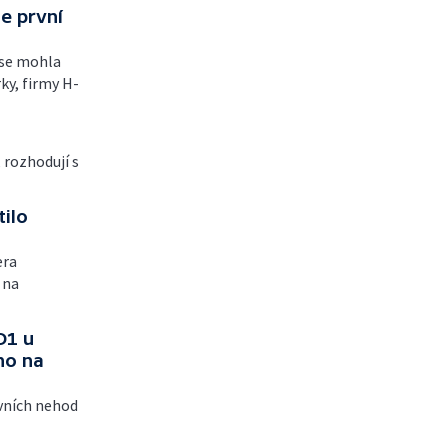
e první
 se mohla
ky, firmy H-
 rozhodují s
tilo
era
 na
D1 u
no na
avních nehod