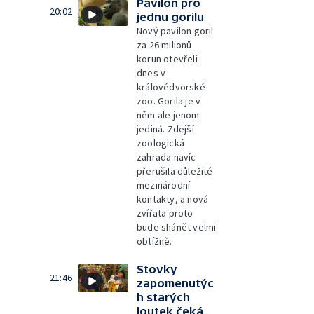
Pavilon pro
20:02
jednu gorilu
Nový pavilon goril
za 26 milionů
korun otevřeli
dnes v
královédvorské
zoo. Gorila je v
něm ale jenom
jediná. Zdejší
zoologická
zahrada navíc
přerušila důležité
mezinárodní
kontakty, a nová
zvířata proto
bude shánět velmi
obtížně.
Stovky
21:46
zapomenutýc
h starých
loutek čeká