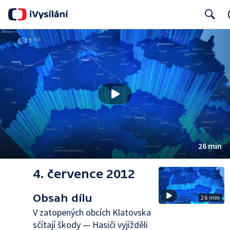
Search
26 min
4. července 2012
Obsah dílu
26 min
V zatopených obcích Klatovska
sčítají škody — Hasiči vyjížděli