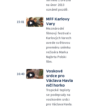
termínu z března
na únor 2013
oznámil pozdě.
MFF Karlovy
15:01
Vary
Mezinárodní
filmový festival v
Karlových Varech
uvede světovou
premiéru snímku
režiséra Marka
Najbrta Polski
film.
Voskové
16:40
srdce pro
Václava Havla
ničí horko
Tropické teploty
se podepsaly na
voskovém srdci
pro Václava Havla.