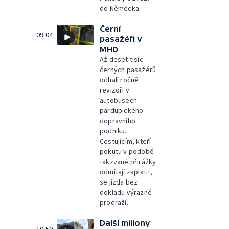
do Německa.
Černí
09:04
pasažéři v
MHD
Až deset tisíc
černých pasažérů
odhalí ročně
revizoři v
autobusech
pardubického
dopravního
podniku.
Cestujícím, kteří
pokutu v podobě
takzvané přirážky
odmítají zaplatit,
se jízda bez
dokladu výrazně
prodraží.
Další miliony