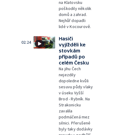
na Klatovsku
poškodily několik
domů a zahrad.
Nejhůř dopadli
lidé v Kocourově.
Hasiči
02:24
vyjížděli ke
stovkám
případů po
celém Česku
Na jihu Čech
nejezdily
dopoledne kvůli
sesuvu půdy vlaky
v úseku Vyšší
Brod - Rybník. Na
Strakonicku
zavalila
podmáčená mez
silnici. Přerušené
byly taky dodávky