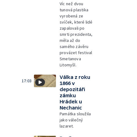
Víc než dvou
tunová plastika
vyrobená ze
svíček, které lidé
zapalovali po
smrti prezidenta,
měla až do
samého závěru
provázet festival
Smetanova
Litomyšl.
Válka z roku
17:03
1866 v
depozitáři
zámku
Hrádek u
Nechanic
Památka sloužila
jako válečný
lazaret.