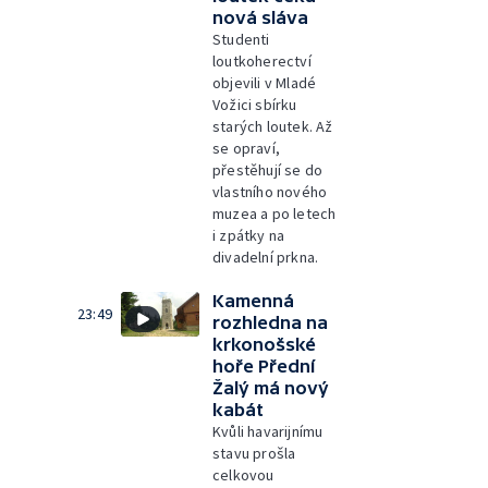
nová sláva
Studenti
loutkoherectví
objevili v Mladé
Vožici sbírku
starých loutek. Až
se opraví,
přestěhují se do
vlastního nového
muzea a po letech
i zpátky na
divadelní prkna.
Kamenná
23:49
rozhledna na
krkonošské
hoře Přední
Žalý má nový
kabát
Kvůli havarijnímu
stavu prošla
celkovou