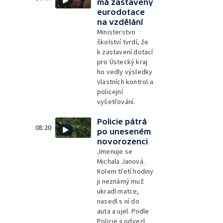
má zastaveny
eurodotace
na vzdělání
Ministerstvo
školství tvrdí, že
k zastavení dotací
pro Ústecký kraj
ho vedly výsledky
vlastních kontrol a
policejní
vyšetřování.
Policie pátrá
08:20
po uneseném
novorozenci
Jmenuje se
Michala Janová.
Kolem třetí hodiny
ji neznámý muž
ukradl matce,
nasedl s ní do
auta a ujel. Podle
Policie ji odvezl