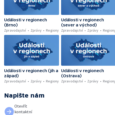
vrcholu Černé hory — Zrestaurované sochy
se vrátily na pražský orloj
Události v regionech
Události v regionech
(Brno)
(sever a východ)
Zpravodajství
Zprávy
Regiony
Zpravodajství
Zprávy
Region
Události v regionech (jih a
Události v regionech
západ)
(Ostrava)
Zpravodajství
Zprávy
Regiony
Zpravodajství
Zprávy
Region
Napište nám
Otevřít
kontaktní