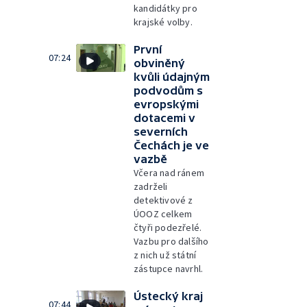
kandidátky pro
krajské volby.
První
07:24
obviněný
kvůli údajným
podvodům s
evropskými
dotacemi v
severních
Čechách je ve
vazbě
Včera nad ránem
zadrželi
detektivové z
ÚOOZ celkem
čtyři podezřelé.
Vazbu pro dalšího
z nich už státní
zástupce navrhl.
Ústecký kraj
07:44