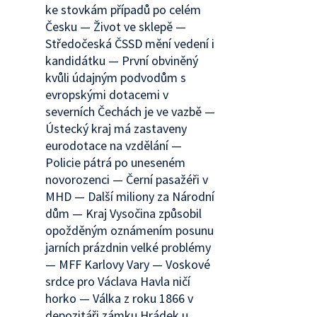
ke stovkám případů po celém
Česku — Život ve sklepě —
Středočeská ČSSD mění vedení i
kandidátku — První obviněný
kvůli údajným podvodům s
evropskými dotacemi v
severních Čechách je ve vazbě —
Ústecký kraj má zastaveny
eurodotace na vzdělání —
Policie pátrá po uneseném
novorozenci — Černí pasažéři v
MHD — Další miliony za Národní
dům — Kraj Vysočina způsobil
opožděným oznámením posunu
jarních prázdnin velké problémy
— MFF Karlovy Vary — Voskové
srdce pro Václava Havla ničí
horko — Válka z roku 1866 v
depozitáři zámku Hrádek u