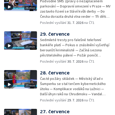
Podvodné SMS zprávy o nezaplaceném
Teplicka, kterou policie dříve obvinila z
parkování — Dopravní omezení v Praze — MV
26 min
týrání koček — Péče o seniory jako brigáda
zastavilo řizení se Slávií kvůli derby — Do
— Po pádu stromů prověří alej odborníci —
Česka dorazila druhá vlna veder — Tři děti
Tradiční neckyáda v Želivi na Pelhřimovsku —
zůstali v rozpáleném autě — Problém s
Poslední vysílání
31. 7. 2026
na ČT1
Festival Hrady CZ poprvé na Hluboké
vedrem řeší i ve školkách — Práce s
mraženými potravinami v horku — Slavnostní
29. července
vyřazení absolventů Univerzity obrany —
Sedmileté tresty pro falešné telefonní
Zájem o obytné vozy roste — Praha má
bankéře platí — Pokus o znásilnění vyšetřují
25 min
novou servisní loď — Vidická samoobslužná
berounští kriminalisté — Začíná sezona
prodejna si na provoz vydělá — U jezera
pěstitelského pálení — Požár poničil
Most začíná festival Let It Roll — Vyvrcholil
historickou vilu Marta v Písku — Končí Letní
Poslední vysílání
30. 7. 2026
na ČT1
bouřkový neboli jelení úplněk — Kanoistka
filmová škola — Spor o placení poplatků za
Tereza Kneblová je mistryně světa
odpad — Nedostatek vody na Hracholuskách
28. července
— Příprava nového plavebního stupně v
Časté požáry skládek — Městský úřad v
Děčíně — Biokoridor pro užovku stromovou
Šumperku se stal terčem kybernetického
25 min
— Záchrana liblického vysílače — První
útoku — Komplikace vodáků na Lužnici —
koncert Diany Ross v Česku — Výroba
Další úhyn raků na Chrudimsku — Vandal
obrněných vozidel CV90 — Biokoridor pod
poškodil okna na Ještědu — Lvice Elza má
Poslední vysílání
29. 7. 2026
na ČT1
vedením vysokého napětí
nový domov — Rozšíření sítě mobilních
defibrilátorů — 194 km/h po dálnici D6 —
27. července
Problém s likvidací kadmia — Vězni na