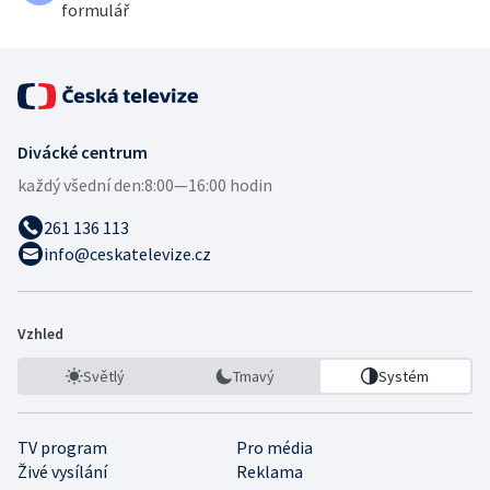
formulář
Divácké centrum
každý všední den:
8:00—16:00 hodin
261 136 113
info@ceskatelevize.cz
Vzhled
Světlý
Tmavý
Systém
TV program
Pro média
Živé vysílání
Reklama