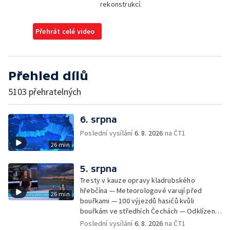
rekonstrukcí.
Přehrát celé video
Přehled dílů
5103 přehratelných
6. srpna
Poslední vysílání
6. 8. 2026
na ČT1
26 min
5. srpna
Tresty v kauze opravy kladrubského
hřebčína — Meteorologové varují před
26 min
bouřkami — 100 výjezdů hasičů kvůli
bouřkám ve středhích Čechách — Odklízení
škod po bouřkách — Hasiči likvidovali
Poslední vysílání
6. 8. 2026
na ČT1