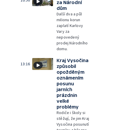
10:50
za Národní
dům
Další dva a půl
milionu korun
zaplatí Karlovy
Vary za
nepovedený
prodej Národního
domu.
Kraj Vysočina
13:16
způsobil
opožděným
oznámením
posunu
jarních
prázdnin
velké
problémy
Rodiče i školy si
stěžují, že jim Kraj
Vysočina posunutí