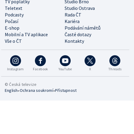
TV poplatky
Studio Brno
Teletext
Studio Ostrava
Podcasty
Rada ČT
Počasí
Kariéra
E-shop
Podávání námětů
Mobilní a TV aplikace
Časté dotazy
Vše o ČT
Kontakty
Instagram
Facebook
YouTube
X
Threads
© Česká televize
•
•
English
Ochrana soukromí
Přístupnost