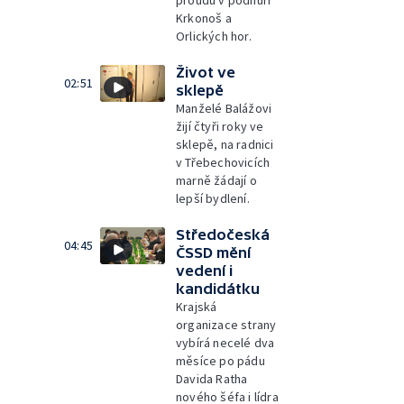
proudu v podhůří
Krkonoš a
Orlických hor.
Život ve
02:51
sklepě
Manželé Balážovi
žijí čtyři roky ve
sklepě, na radnici
v Třebechovicích
marně žádají o
lepší bydlení.
Středočeská
04:45
ČSSD mění
vedení i
kandidátku
Krajská
organizace strany
vybírá necelé dva
měsíce po pádu
Davida Ratha
nového šéfa i lídra