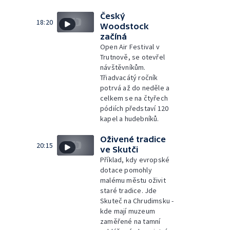
Český
18:20
Woodstock
začíná
Open Air Festival v
Trutnově, se otevřel
návštěvníkům.
Třiadvacátý ročník
potrvá až do neděle a
celkem se na čtyřech
pódiích představí 120
kapel a hudebníků.
Oživené tradice
20:15
ve Skutči
Příklad, kdy evropské
dotace pomohly
malému městu oživit
staré tradice. Jde
Skuteč na Chrudimsku -
kde mají muzeum
zaměřené na tamní