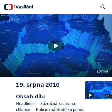
Search
26 min
19. srpna 2010
Obsah dílu
26 
Headlines — Zázračná záchrana
chlapce — Policie má zlodějku peněz