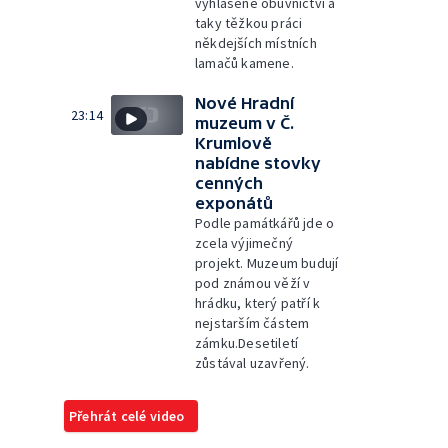
vyhlášené obuvnictví a
taky těžkou práci
někdejších místních
lamačů kamene.
Nové Hradní
23:14
muzeum v Č.
Krumlově
nabídne stovky
cenných
exponátů
Podle památkářů jde o
zcela výjimečný
projekt. Muzeum budují
pod známou věží v
hrádku, který patří k
nejstarším částem
zámku.Desetiletí
zůstával uzavřený.
Přehrát celé video