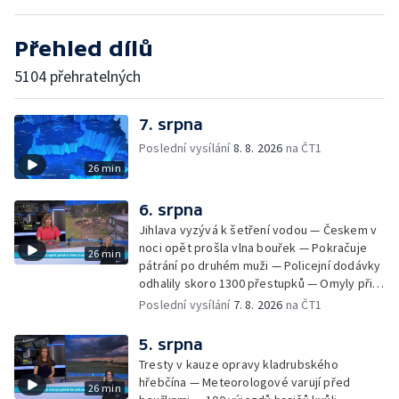
Přehled dílů
5104 přehratelných
7. srpna
Poslední vysílání
8. 8. 2026
na ČT1
26 min
6. srpna
Jihlava vyzývá k šetření vodou — Českem v
noci opět prošla vlna bouřek — Pokračuje
26 min
pátrání po druhém muži — Policejní dodávky
odhalily skoro 1300 přestupků — Omyly při
nouzovém volání o pomoc — Hradec Králové
Poslední vysílání
7. 8. 2026
na ČT1
se utká s Besiktasem Istambul — Pokus o
rekord v hromadném seskoku parašutistů —
5. srpna
Chovné rybníky na Českolipsku pustoší
Tresty v kauze opravy kladrubského
vydry — Instalace nové sochy v Mariánských
hřebčína — Meteorologové varují před
26 min
Lázních — Sedmiletý trest za dotační