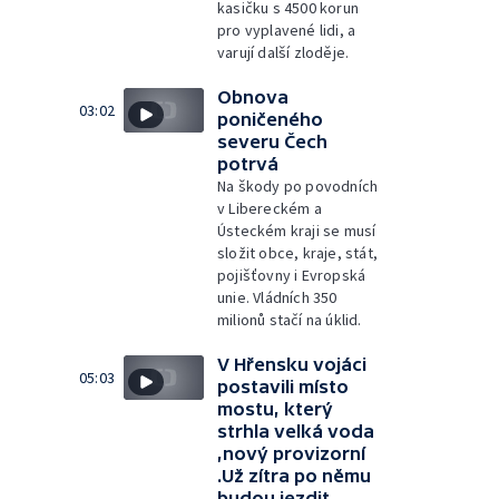
kasičku s 4500 korun
pro vyplavené lidi, a
varují další zloděje.
Obnova
03:02
poničeného
severu Čech
potrvá
Na škody po povodních
v Libereckém a
Ústeckém kraji se musí
složit obce, kraje, stát,
pojišťovny i Evropská
unie. Vládních 350
milionů stačí na úklid.
V Hřensku vojáci
05:03
postavili místo
mostu, který
strhla velká voda
,nový provizorní
.Už zítra po němu
budou jezdit