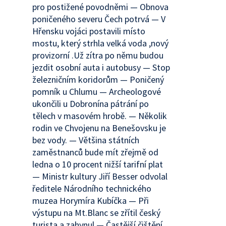
pro postižené povodněmi — Obnova
poničeného severu Čech potrvá — V
Hřensku vojáci postavili místo
mostu, který strhla velká voda ,nový
provizorní .Už zítra po němu budou
jezdit osobní auta i autobusy — Stop
železničním koridorům — Poničený
pomník u Chlumu — Archeologové
ukončili u Dobronína pátrání po
tělech v masovém hrobě. — Několik
rodin ve Chvojenu na Benešovsku je
bez vody. — Většina státních
zaměstnanců bude mít zřejmě od
ledna o 10 procent nižší tarifní plat
— Ministr kultury Jiří Besser odvolal
ředitele Národního technického
muzea Horymíra Kubíčka — Při
výstupu na Mt.Blanc se zřítil český
turista a zahynul — Častější čištění