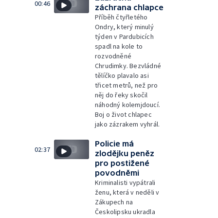
00:46
záchrana chlapce
Příběh čtyřletého
Ondry, který minulý
týden v Pardubicích
spadl na kole to
rozvodněné
Chrudimky. Bezvládné
tělíčko plavalo asi
třicet metrů, než pro
něj do řeky skočil
náhodný kolemjdoucí.
Boj o život chlapec
jako zázrakem vyhrál.
Policie má
02:37
zlodějku peněz
pro postižené
povodněmi
Kriminalisti vypátrali
ženu, která v neděli v
Zákupech na
Českolipsku ukradla