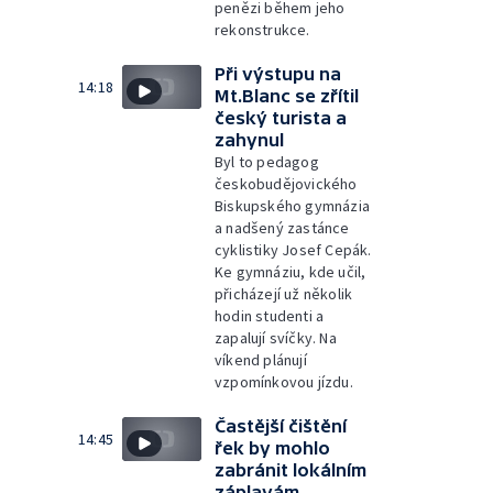
penězi během jeho
rekonstrukce.
Při výstupu na
14:18
Mt.Blanc se zřítil
český turista a
zahynul
Byl to pedagog
českobudějovického
Biskupského gymnázia
a nadšený zastánce
cyklistiky Josef Cepák.
Ke gymnáziu, kde učil,
přicházejí už několik
hodin studenti a
zapalují svíčky. Na
víkend plánují
vzpomínkovou jízdu.
Častější čištění
14:45
řek by mohlo
zabránit lokálním
záplavám.