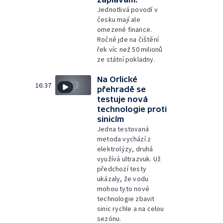
Jednotlivá povodí v
česku mají ale
omezené finance.
Ročně jde na čištění
řek víc než 50 milionů
ze státní pokladny.
Na Orlické
16:37
přehradě se
testuje nová
technologie proti
sinicím
Jedna testovaná
metoda vychází z
elektrolýzy, druhá
využívá ultrazvuk. Už
předchozí testy
ukázaly, že vodu
mohou tyto nové
technologie zbavit
sinic rychle a na celou
sezónu.