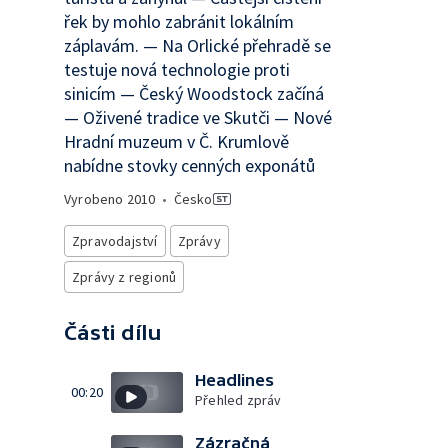
řek by mohlo zabránit lokálním
záplavám. — Na Orlické přehradě se
testuje nová technologie proti
sinicím — Český Woodstock začíná
— Oživené tradice ve Skutči — Nové
Hradní muzeum v Č. Krumlově
nabídne stovky cenných exponátů
Vyrobeno
2010
•
Česko
Zpravodajství
Zprávy
Zprávy z regionů
Části dílu
Headlines
00:20
Přehled zpráv
Zázračná