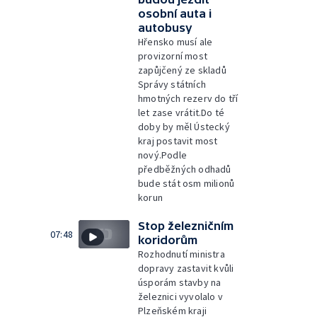
osobní auta i
autobusy
Hřensko musí ale
provizorní most
zapůjčený ze skladů
Správy státních
hmotných rezerv do tří
let zase vrátit.Do té
doby by měl Ústecký
kraj postavit most
nový.Podle
předběžných odhadů
bude stát osm milionů
korun
Stop železničním
07:48
koridorům
Rozhodnutí ministra
dopravy zastavit kvůli
úsporám stavby na
železnici vyvolalo v
Plzeňském kraji