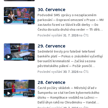
zájezdu skončila u obchodní inspekce —
Nelegání hřbitov domácích mazlíčků — Státní
30. července
zastupitelství zrušilo trestní stíhání ženy z
Podvodné SMS zprávy o nezaplaceném
Teplicka, kterou policie dříve obvinila z
parkování — Dopravní omezení v Praze — MV
26 min
týrání koček — Péče o seniory jako brigáda
zastavilo řizení se Slávií kvůli derby — Do
— Po pádu stromů prověří alej odborníci —
Česka dorazila druhá vlna veder — Tři děti
Tradiční neckyáda v Želivi na Pelhřimovsku —
zůstali v rozpáleném autě — Problém s
Poslední vysílání
31. 7. 2026
na ČT1
Festival Hrady CZ poprvé na Hluboké
vedrem řeší i ve školkách — Práce s
mraženými potravinami v horku — Slavnostní
29. července
vyřazení absolventů Univerzity obrany —
Sedmileté tresty pro falešné telefonní
Zájem o obytné vozy roste — Praha má
bankéře platí — Pokus o znásilnění vyšetřují
25 min
novou servisní loď — Vidická samoobslužná
berounští kriminalisté — Začíná sezona
prodejna si na provoz vydělá — U jezera
pěstitelského pálení — Požár poničil
Most začíná festival Let It Roll — Vyvrcholil
historickou vilu Marta v Písku — Končí Letní
Poslední vysílání
30. 7. 2026
na ČT1
bouřkový neboli jelení úplněk — Kanoistka
filmová škola — Spor o placení poplatků za
Tereza Kneblová je mistryně světa
odpad — Nedostatek vody na Hracholuskách
28. července
— Příprava nového plavebního stupně v
Časté požáry skládek — Městský úřad v
Děčíně — Biokoridor pro užovku stromovou
Šumperku se stal terčem kybernetického
25 min
— Záchrana liblického vysílače — První
útoku — Komplikace vodáků na Lužnici —
koncert Diany Ross v Česku — Výroba
Další úhyn raků na Chrudimsku — Vandal
obrněných vozidel CV90 — Biokoridor pod
poškodil okna na Ještědu — Lvice Elza má
Poslední vysílání
29. 7. 2026
na ČT1