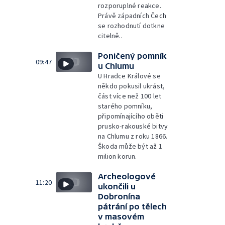
rozporuplné reakce.
Právě západních Čech
se rozhodnutí dotkne
citelně..
Poničený pomník
09:47
u Chlumu
U Hradce Králové se
někdo pokusil ukrást,
část více než 100 let
starého pomníku,
připomínajícího oběti
prusko-rakouské bitvy
na Chlumu z roku 1866.
Škoda může být až 1
milion korun.
Archeologové
11:20
ukončili u
Dobronína
pátrání po tělech
v masovém