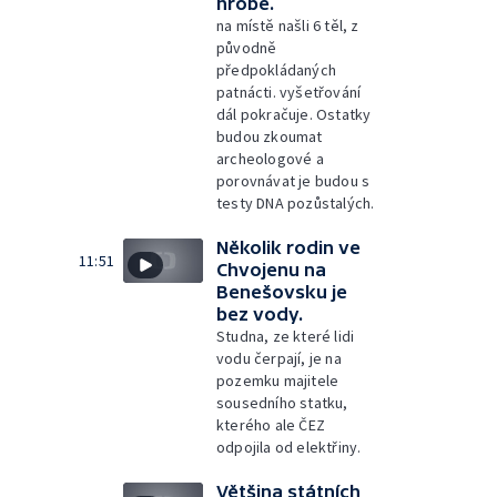
hrobě.
na místě našli 6 těl, z
původně
předpokládaných
patnácti. vyšetřování
dál pokračuje. Ostatky
budou zkoumat
archeologové a
porovnávat je budou s
testy DNA pozůstalých.
Několik rodin ve
11:51
Chvojenu na
Benešovsku je
bez vody.
Studna, ze které lidi
vodu čerpají, je na
pozemku majitele
sousedního statku,
kterého ale ČEZ
odpojila od elektřiny.
Většina státních