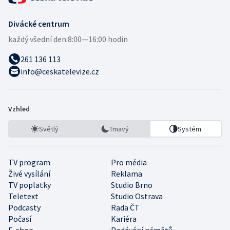
Divácké centrum
každý všední den:
8:00—16:00 hodin
261 136 113
info@ceskatelevize.cz
Vzhled
Světlý
Tmavý
Systém
TV program
Pro média
Živé vysílání
Reklama
TV poplatky
Studio Brno
Teletext
Studio Ostrava
Podcasty
Rada ČT
Počasí
Kariéra
E-shop
Podávání námětů