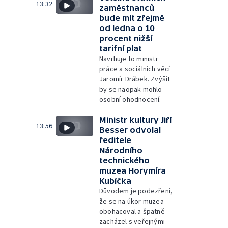
13:32
zaměstnanců
bude mít zřejmě
od ledna o 10
procent nižší
tarifní plat
Navrhuje to ministr
práce a sociálních věcí
Jaromír Drábek. Zvýšit
by se naopak mohlo
osobní ohodnocení.
Ministr kultury Jiří
13:56
Besser odvolal
ředitele
Národního
technického
muzea Horymíra
Kubíčka
Důvodem je podezření,
že se na úkor muzea
obohacoval a špatně
zacházel s veřejnými