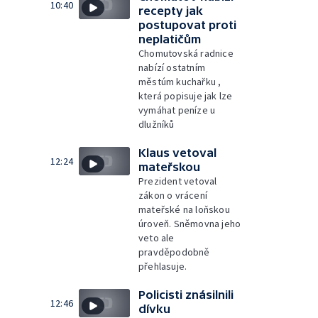
10:40
recepty jak
postupovat proti
neplatičům
Chomutovská radnice
nabízí ostatním
městúm kuchařku ,
která popisuje jak lze
vymáhat peníze u
dlužníků
Klaus vetoval
12:24
mateřskou
Prezident vetoval
zákon o vrácení
mateřské na loňskou
úroveň. Sněmovna jeho
veto ale
pravděpodobně
přehlasuje.
Policisti znásilnili
12:46
dívku