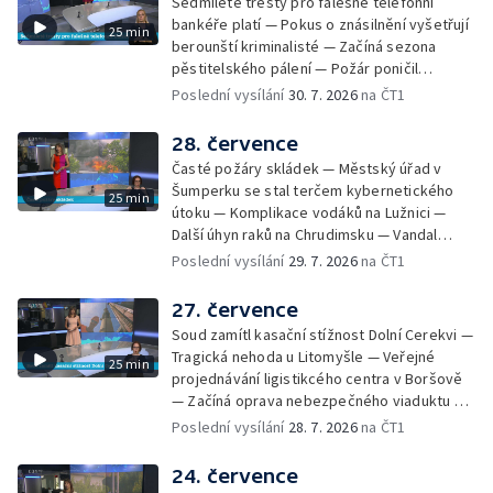
Sedmileté tresty pro falešné telefonní
Zájem o obytné vozy roste — Praha má
bankéře platí — Pokus o znásilnění vyšetřují
25 min
novou servisní loď — Vidická samoobslužná
berounští kriminalisté — Začíná sezona
prodejna si na provoz vydělá — U jezera
pěstitelského pálení — Požár poničil
Most začíná festival Let It Roll — Vyvrcholil
historickou vilu Marta v Písku — Končí Letní
Poslední vysílání
30. 7. 2026
na ČT1
bouřkový neboli jelení úplněk — Kanoistka
filmová škola — Spor o placení poplatků za
Tereza Kneblová je mistryně světa
odpad — Nedostatek vody na Hracholuskách
28. července
— Příprava nového plavebního stupně v
Časté požáry skládek — Městský úřad v
Děčíně — Biokoridor pro užovku stromovou
Šumperku se stal terčem kybernetického
25 min
— Záchrana liblického vysílače — První
útoku — Komplikace vodáků na Lužnici —
koncert Diany Ross v Česku — Výroba
Další úhyn raků na Chrudimsku — Vandal
obrněných vozidel CV90 — Biokoridor pod
poškodil okna na Ještědu — Lvice Elza má
Poslední vysílání
29. 7. 2026
na ČT1
vedením vysokého napětí
nový domov — Rozšíření sítě mobilních
defibrilátorů — 194 km/h po dálnici D6 —
27. července
Problém s likvidací kadmia — Vězni na
Soud zamítl kasační stížnost Dolní Cerekvi —
Frýdlantsku čistí koryto potoka — Antikolizní
Tragická nehoda u Litomyšle — Veřejné
25 min
systém tramvají Škoda 40T — Praha má šanci
projednávání ligistikcého centra v Boršově
na rekordní turistickou sezonu — Začíná
— Začíná oprava nebezpečného viaduktu v
festival PernštejnLove v Pardubicích — Jelen
Klatovech — Pražská koalice o zásahu na
Poslední vysílání
28. 7. 2026
na ČT1
albín na Litoměřicku — Čeští vědci se
magistrátu — Snaha o obnovu těžby čediče
připravují na zatmění slunce
na Českolipsku — Úřednice na pachatele
24. července
napojená nebyla — Nižší zájem o Novou