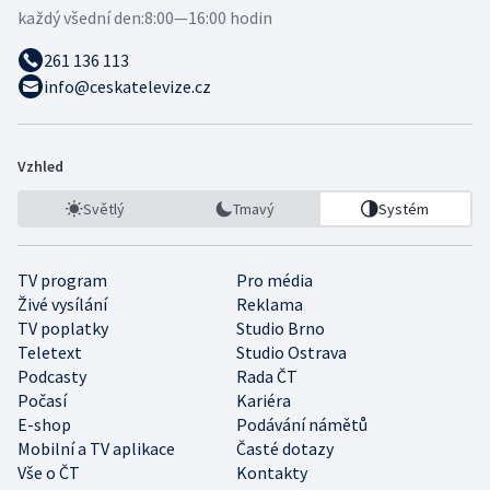
každý všední den:
8:00—16:00 hodin
261 136 113
info@ceskatelevize.cz
Vzhled
Světlý
Tmavý
Systém
TV program
Pro média
Živé vysílání
Reklama
TV poplatky
Studio Brno
Teletext
Studio Ostrava
Podcasty
Rada ČT
Počasí
Kariéra
E-shop
Podávání námětů
Mobilní a TV aplikace
Časté dotazy
Vše o ČT
Kontakty