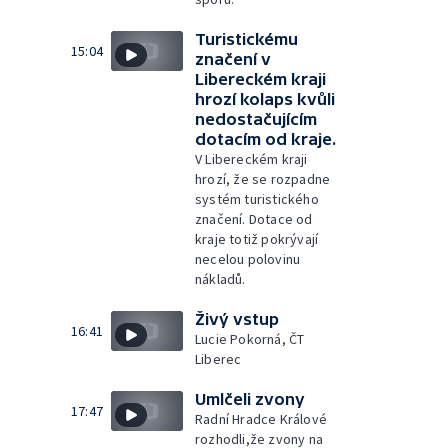
Turistickému
15:04
značení v
Libereckém kraji
hrozí kolaps kvůli
nedostačujícím
dotacím od kraje.
V Libereckém kraji
hrozí, že se rozpadne
systém turistického
značení. Dotace od
kraje totiž pokrývají
necelou polovinu
nákladů.
Živý vstup
16:41
Lucie Pokorná, ČT
Liberec
Umlčeli zvony
17:47
Radní Hradce Králové
rozhodli,že zvony na