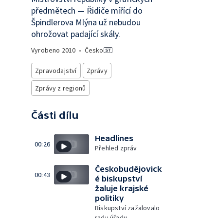
předmětech — Řidiče mířící do
Špindlerova Mlýna už nebudou
ohrožovat padající skály.
Vyrobeno
2010
•
Česko
Zpravodajství
Zprávy
Zprávy z regionů
Části dílu
Headlines
00:26
Přehled zpráv
Českobudějovick
00:43
é biskupství
žaluje krajské
politiky
Biskupství zažalovalo
radu úřadu