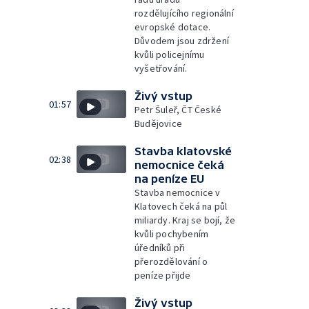
rozdělujícího regionální
evropské dotace.
Důvodem jsou zdržení
kvůli policejnímu
vyšetřování.
Živý vstup
01:57
Petr Šuleř, ČT České
Budějovice
Stavba klatovské
02:38
nemocnice čeká
na peníze EU
Stavba nemocnice v
Klatovech čeká na půl
miliardy. Kraj se bojí, že
kvůli pochybením
úředníků při
přerozdělování o
peníze přijde
Živý vstup