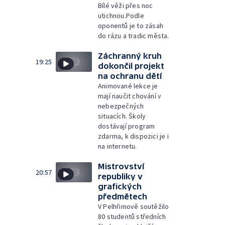
Bílé věži přes noc
utichnou.Podle
oponentů je to zásah
do rázu a tradic města.
Záchranný kruh
19:25
dokončil projekt
na ochranu dětí
Animované lekce je
mají naučit chování v
nebezpečných
situacích. Školy
dostávají program
zdarma, k dispozici je i
na internetu.
Mistrovství
20:57
republiky v
grafických
předmětech
V Pelhřimově soutěžilo
80 studentů středních