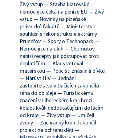
Živý vstup — Stavba klatovské
nemocnice čeká na peníze EU — Živý
vstup — Novinky na plzeňské
právnické fakultě — Ministerstvo
souhlasí s rekonstrukci elektrárny
Prunéřov — Spory o Technopark —
Nemocnice na dluh — Chomutov
nabízí recepty jak postupovat proti
neplatičům — Klaus vetoval
mateřskou — Policisti znásilnili dívku
— Nárůst HIV — Jednání
zastupitelstva v Dačicích zakončila
rána do obličeje — Turistickému
značení v Libereckém kraji hrozí
kolaps kvůli nedostačujícím dotacím
od kraje. — Živý vstup — Umlčeli
zvony — Záchranný kruh dokončil
projekt na ochranu dětí —
Mistrovství republiky v grafických