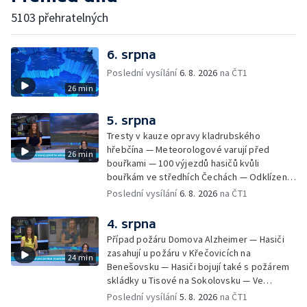
5103 přehratelných
6. srpna
Poslední vysílání
6. 8. 2026
na ČT1
26 min
5. srpna
Tresty v kauze opravy kladrubského
hřebčína — Meteorologové varují před
26 min
bouřkami — 100 výjezdů hasičů kvůli
bouřkám ve středhích Čechách — Odklízení
škod po bouřkách — Hasiči likvidovali
Poslední vysílání
6. 8. 2026
na ČT1
několik požárů — Časová schránka ukrytá na
Václavském náměstí — Necelý kilometr řeky
4. srpna
Otavy u šumavského Annína je téměř bez
Případ požáru Domova Alzheimer — Hasiči
vody — Pátrání po dvou mužích na jezeře
zasahují u požáru v Křečovicích na
24 min
Most — Tábor pro děti odsouzených — Tábor
Benešovsku — Hasiči bojují také s požárem
pomáhá dětem orientovat se na trhu práce
skládky u Tisové na Sokolovsku — Ve
— Začal festival Brutal Assault — Cyklysta
Strážnici na Hodonínsku padl další teplotní
Poslední vysílání
5. 8. 2026
na ČT1
spadl v Karlvoych Varech do řeky —