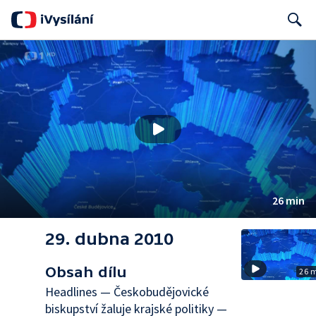
Search
26 min
29. dubna 2010
Obsah dílu
26 
Headlines — Českobudějovické
biskupství žaluje krajské politiky —