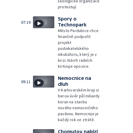
Ekologické organizace
protestují.
Spory o
07:19
Technopark
Město Pardubice chce
finančně podpořit
projekt
podnikatelského
inkubátoru, který je v
krizi. Návrh radních
kritizuje opozice.
Nemocnice na
09:11
dluh
V Karlovarském kraji si
berou úvěr půl miliardy
korun na stavbu
nového nemocničního
pavilonu. Nemocnije je
každý rok ve ztrátě.
Chomutov nabízí