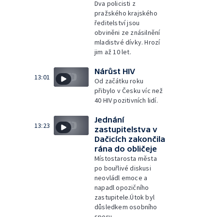
Dva policisti z
pražského krajského
ředitelství jsou
obviněni ze znásilnění
mladistvé dívky. Hrozí
jim až 10 let.
Nárůst HIV
13:01
Od začátku roku
přibylo v Česku víc než
40 HIV pozitivních lidí.
Jednání
13:23
zastupitelstva v
Dačicích zakončila
rána do obličeje
Místostarosta města
po bouřlivé diskusi
neovládl emoce a
napadl opozičního
zastupitele.Útok byl
důsledkem osobního
sporu.