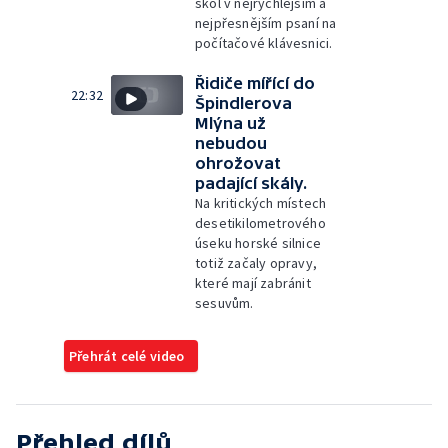
škol v nejrychlejším a
nejpřesnějším psaní na
počítačové klávesnici.
Řidiče mířící do
22:32
Špindlerova
Mlýna už
nebudou
ohrožovat
padající skály.
Na kritických místech
desetikilometrového
úseku horské silnice
totiž začaly opravy,
které mají zabránit
sesuvům.
Přehrát celé video
Přehled dílů