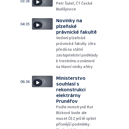
03:38
Petr Šuleř, ČT České
Budějovice
Novinky na
04:35
plzeňské
právnické fakultě
Vedení plzeňské
právnické fakulty zítra
předá na státní
zastupitelství podklady
k trestnímu oznámení
na hlavní viníky aféry
Ministerstvo
06:36
souhlasí s
rekonstrukci
elektrárny
Prunéřov
Podle ministryně Rut
Bízkové bude ale
muset ČEZ ještě splnit
přísnější podmínky.