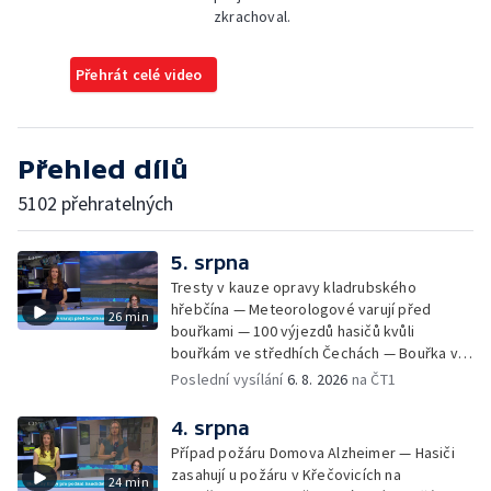
zkrachoval.
Přehrát celé video
Přehled dílů
5102 přehratelných
5. srpna
Tresty v kauze opravy kladrubského
hřebčína — Meteorologové varují před
26 min
bouřkami — 100 výjezdů hasičů kvůli
bouřkám ve středhích Čechách — Bouřka v
LK za sebou zanechala polámané stromy,
Poslední vysílání
6. 8. 2026
na ČT1
rozbitá auta, zničené střechy. — Hasiči
likvidovali několik požárů — Časová
4. srpna
schránka ukrytá na Václavském náměstí —
Případ požáru Domova Alzheimer — Hasiči
Necelý kilometr řeky Otavy u šumavského
zasahují u požáru v Křečovicích na
24 min
Annína je téměř bez vody — Tábor pro děti