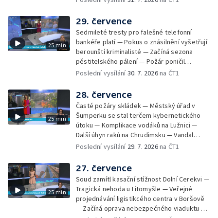
Festival Hrady CZ poprvé na Hluboké
vedrem řeší i ve školkách — Práce s
mraženými potravinami v horku — Slavnostní
29. července
vyřazení absolventů Univerzity obrany —
Sedmileté tresty pro falešné telefonní
Zájem o obytné vozy roste — Praha má
bankéře platí — Pokus o znásilnění vyšetřují
25 min
novou servisní loď — Vidická samoobslužná
berounští kriminalisté — Začíná sezona
prodejna si na provoz vydělá — U jezera
pěstitelského pálení — Požár poničil
Most začíná festival Let It Roll — Vyvrcholil
historickou vilu Marta v Písku — Končí Letní
Poslední vysílání
30. 7. 2026
na ČT1
bouřkový neboli jelení úplněk — Kanoistka
filmová škola — Spor o placení poplatků za
Tereza Kneblová je mistryně světa
odpad — Nedostatek vody na Hracholuskách
28. července
— Příprava nového plavebního stupně v
Časté požáry skládek — Městský úřad v
Děčíně — Biokoridor pro užovku stromovou
Šumperku se stal terčem kybernetického
25 min
— Záchrana liblického vysílače — První
útoku — Komplikace vodáků na Lužnici —
koncert Diany Ross v Česku — Výroba
Další úhyn raků na Chrudimsku — Vandal
obrněných vozidel CV90 — Biokoridor pod
poškodil okna na Ještědu — Lvice Elza má
Poslední vysílání
29. 7. 2026
na ČT1
vedením vysokého napětí
nový domov — Rozšíření sítě mobilních
defibrilátorů — 194 km/h po dálnici D6 —
27. července
Problém s likvidací kadmia — Vězni na
Soud zamítl kasační stížnost Dolní Cerekvi —
Frýdlantsku čistí koryto potoka — Antikolizní
Tragická nehoda u Litomyšle — Veřejné
25 min
systém tramvají Škoda 40T — Praha má šanci
projednávání ligistikcého centra v Boršově
na rekordní turistickou sezonu — Začíná
— Začíná oprava nebezpečného viaduktu v
festival PernštejnLove v Pardubicích — Jelen
Klatovech — Pražská koalice o zásahu na