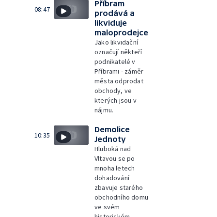
Příbram
08:47
prodává a
likviduje
maloprodejce
Jako likvidační
označují někteří
podnikatelé v
Příbrami - záměr
města odprodat
obchody, ve
kterých jsou v
nájmu.
Demolice
10:35
Jednoty
Hluboká nad
Vltavou se po
mnoha letech
dohadování
zbavuje starého
obchodního domu
ve svém
historickém