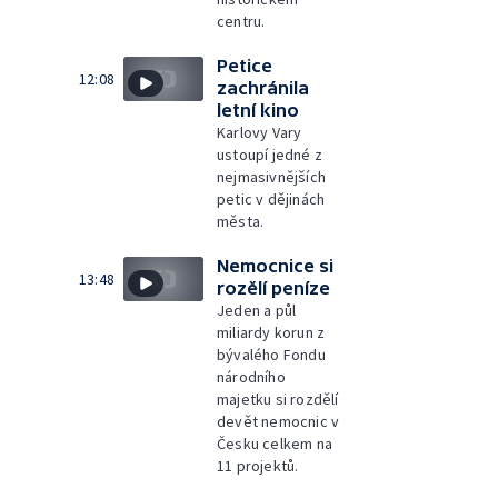
centru.
Petice
12:08
zachránila
letní kino
Karlovy Vary
ustoupí jedné z
nejmasivnějších
petic v dějinách
města.
Nemocnice si
13:48
rozělí peníze
Jeden a půl
miliardy korun z
bývalého Fondu
národního
majetku si rozdělí
devět nemocnic v
Česku celkem na
11 projektů.