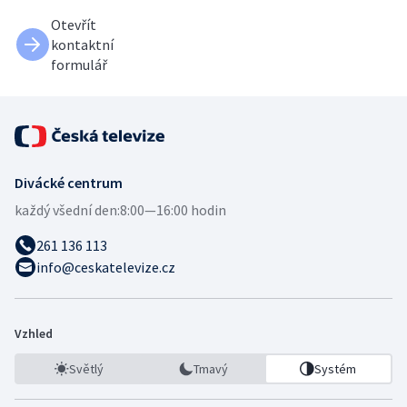
Otevřít
kontaktní
formulář
Divácké centrum
každý všední den:
8:00—16:00 hodin
261 136 113
info@ceskatelevize.cz
Vzhled
Světlý
Tmavý
Systém