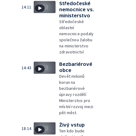
Středočeské
14:11
nemocnice vs.
ministerstvo
Středočeské
oblastní
nemocnice podaly
společnou žalobu
na ministerstvo
zdravotnictví
Bezbariérové
14:43
obce
Devět milionů
korun na
bezbariérové
úpravy rozdělí
Ministerstvo pro
místní rozvoj mezi
pět měst.
Živý vstup
18:14
Ten kdo bude