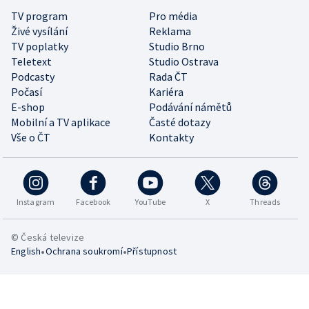
TV program
Pro média
Živé vysílání
Reklama
TV poplatky
Studio Brno
Teletext
Studio Ostrava
Podcasty
Rada ČT
Počasí
Kariéra
E-shop
Podávání námětů
Mobilní a TV aplikace
Časté dotazy
Vše o ČT
Kontakty
Instagram
Facebook
YouTube
X
Threads
© Česká televize
•
•
English
Ochrana soukromí
Přístupnost