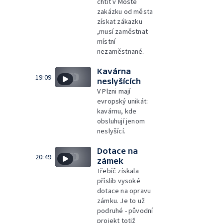
chtít v Mostě
zakázku od města
získat zákazku
,musí zaměstnat
místní
nezaměstnané.
Kavárna
19:09
neslyšících
V Plzni mají
evropský unikát:
kavárnu, kde
obsluhují jenom
neslyšící.
Dotace na
20:49
zámek
Třebíč získala
příslib vysoké
dotace na opravu
zámku. Je to už
podruhé - původní
projekt totiž