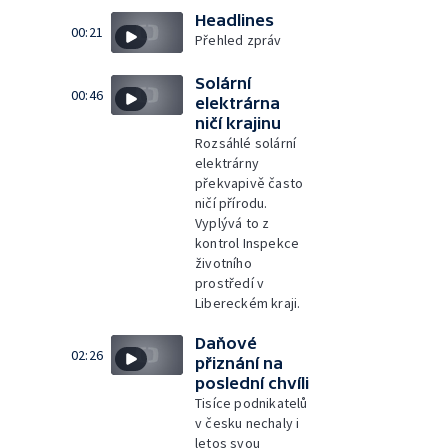
Headlines
00:21
Přehled zpráv
Solární
00:46
elektrárna
ničí krajinu
Rozsáhlé solární
elektrárny
překvapivě často
ničí přírodu.
Vyplývá to z
kontrol Inspekce
životního
prostředí v
Libereckém kraji.
Daňové
02:26
přiznání na
poslední chvíli
Tisíce podnikatelů
v česku nechaly i
letos svou