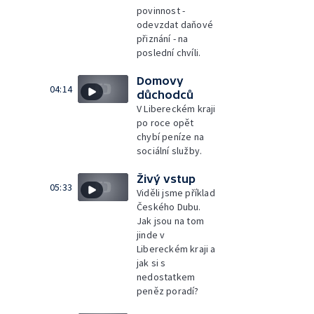
povinnost -
odevzdat daňové
přiznání - na
poslední chvíli.
Domovy
04:14
důchodců
V Libereckém kraji
po roce opět
chybí peníze na
sociální služby.
Živý vstup
05:33
Viděli jsme příklad
Českého Dubu.
Jak jsou na tom
jinde v
Libereckém kraji a
jak si s
nedostatkem
peněz poradí?