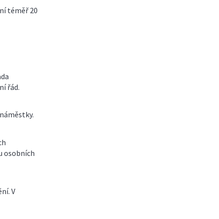
ení téměř 20
ada
í řád.
 náměstky.
ch
nu osobních
ní. V