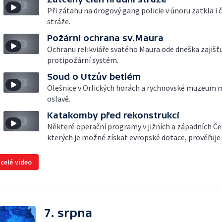
Při zátahu na drogový gang policie v únoru zatkla i 
stráže.
Požární ochrana sv.Maura
Ochranu relikviáře svatého Maura ode dneška zajišťu
protipožární systém.
Soud o Utzův betlém
Olešnice v Orlických horách a rychnovské muzeum m
oslavě.
Katakomby před rekonstrukcí
Některé operační programy v jižních a západních Če
kterých je možné získat evropské dotace, prověřuje 
 celé video
7. srpna