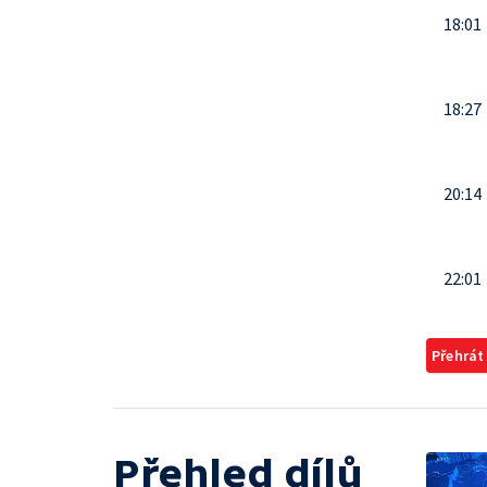
18:01
18:27
20:14
22:01
Přehrát
Přehled dílů