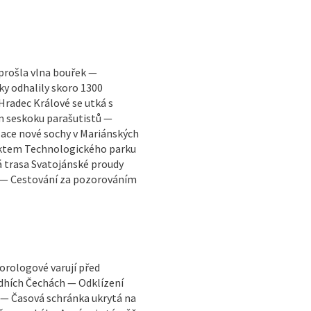
 prošla vlna bouřek —
y odhalily skoro 1300
radec Králové se utká s
 seskoku parašutistů —
lace nové sochy v Mariánských
jektem Technologického parku
á trasa Svatojánské proudy
ť — Cestování za pozorováním
orologové varují před
edhích Čechách — Odklízení
ů — Časová schránka ukrytá na