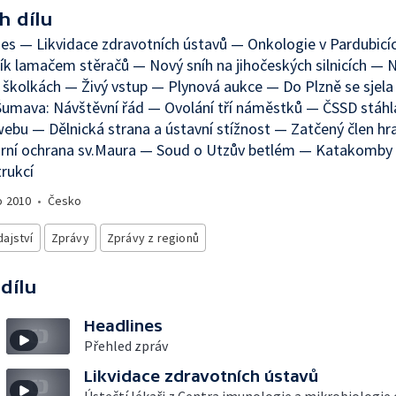
h dílu
es — Likvidace zdravotních ústavů — Onkologie v Pardubicí
k lamačem stěračů — Nový sníh na jihočeských silnicích —
 školkách — Živý vstup — Plynová aukce — Do Plzně se sjela
umava: Návštěvní řád — Ovolání tří náměstků — ČSSD stáhl
ebu — Dělnická strana a ústavní stížnost — Zatčený člen hr
rní ochrana sv.Maura — Soud o Utzův betlém — Katakomby
rukcí
o
2010
•
Česko
ajství
Zprávy
Zprávy z regionů
 dílu
Headlines
Přehled zpráv
Likvidace zdravotních ústavů