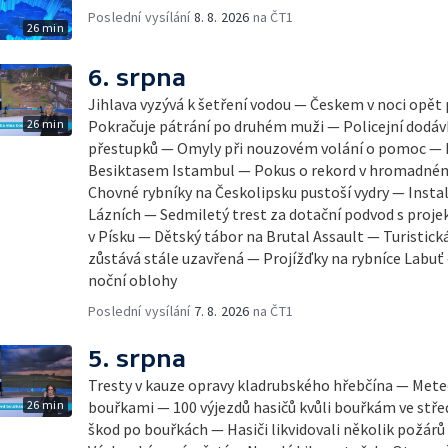
Poslední vysílání
8. 8. 2026
na ČT1
26 min
6. srpna
Jihlava vyzývá k šetření vodou — Českem v noci opět
26 min
Pokračuje pátrání po druhém muži — Policejní dodávk
přestupků — Omyly při nouzovém volání o pomoc — H
Besiktasem Istambul — Pokus o rekord v hromadném
Chovné rybníky na Českolipsku pustoší vydry — Insta
Lázních — Sedmiletý trest za dotační podvod s pro
v Písku — Dětský tábor na Brutal Assault — Turistick
zůstává stále uzavřená — Projížďky na rybníce Labu
noční oblohy
Poslední vysílání
7. 8. 2026
na ČT1
5. srpna
Tresty v kauze opravy kladrubského hřebčína — Mete
26 min
bouřkami — 100 výjezdů hasičů kvůli bouřkám ve stř
škod po bouřkách — Hasiči likvidovali několik požár