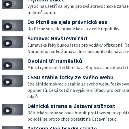
Vysočina ušetří na plynu pro svá zdravotnická zaříz
milionů korun.
Do Plzně se sjela právnická esa
Do Plzně se sjela právnická esa z celé republiky.
Šumava: Návštěvní řád
Šumavské řeky budou letos pro vodáky přístupné. R
Národního parku Šumava dnes odsouhlasila návštěvn
Ovolání tří náměstků
Ministryně školství Miroslava Kopicová odvolává tři
ČSSD stáhla fotky ze svého webu
Sociální demokracie stáhla ze svého webu fotky svý
oponentů. Čeká totiž na vyjádření Úřadu pro ochra
údajů.
Dělnická strana a ústavní stížnost
Dělnická strana se bude bránit proti svému rozpuště
pondělí se proto chce obrátit na Ústavní soud.
Zatčený člen hradní stráže