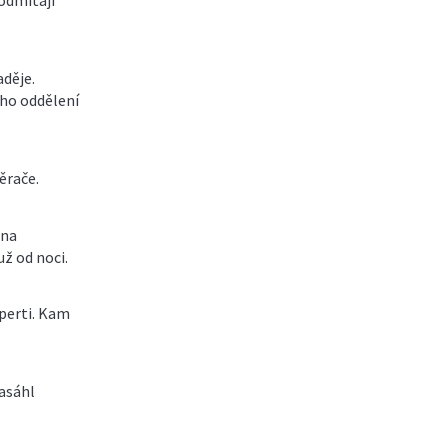
odmítají
aděje.
ho oddělení
ěrače.
 na
už od noci.
xperti. Kam
asáhl