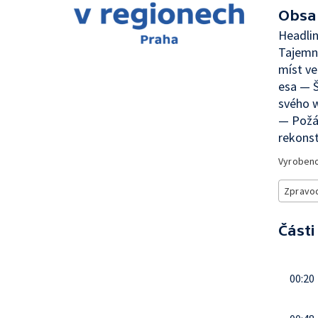
Obsa
Headlin
Tajemní
míst ve
esa — Š
svého w
— Požá
rekonst
Vyroben
Zpravod
Části
00:20