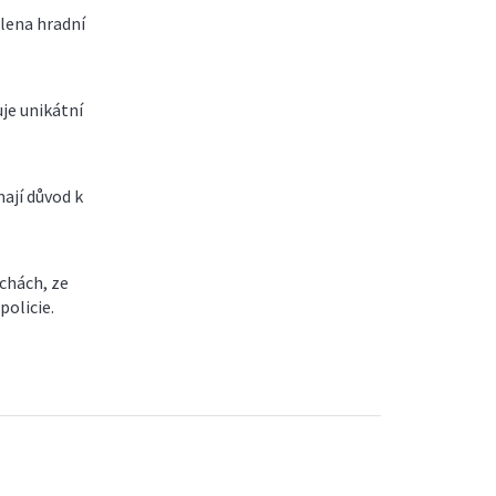
člena hradní
je unikátní
ají důvod k
chách, ze
policie.