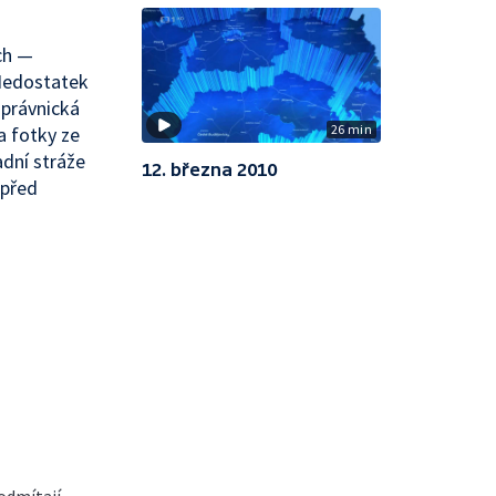
ch —
 Nedostatek
 právnická
26 min
a fotky ze
adní stráže
12. března 2010
 před