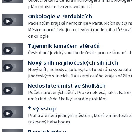
Ústečtí lékaři z Centra imunologie a mikrobiologie 
plán ministerstva zdravotnictví.
Onkologie v Pardubicích
Pacientům krajské nemocnice v Pardubicích svitla n
Měsíce marně čekají na otevření moderního lůžkové
onkologie.
Tajemník lamačem stěračů
Českobudějovický soud bude řešit spor o zlámané st
Nový sníh na jihočeských silnicích
Nový sníh, nehody a kolony, tak to od rána vypadalo
jihočeských silnicích. Na území celého kraje sněžilo 
Nedostatek míst ve školkách
Počet narozených dětí v Praze neklesá, jak čekali e
umístit dítě do školky, je stále problém.
Živý vstup
Praha ale není jediným městem, které v minulosti z
takzvaný baby boom.
Plynová aukce