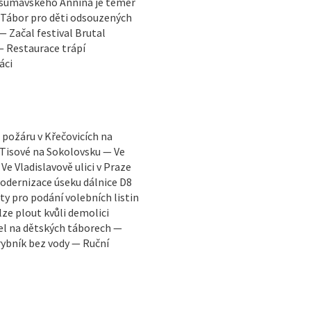
 šumavského Annína je téměř
 Tábor pro děti odsouzených
 Začal festival Brutal
— Restaurace trápí
áci
požáru v Křečovicích na
 Tisové na Sokolovsku — Ve
ladislavově ulici v Praze
Modernizace úseku dálnice D8
ty pro podání volebních listin
lze plout kvůli demolici
el na dětských táborech —
ybník bez vody — Ruční