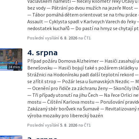
Václavském náměstí — Necelý kilometr řeky Otavy u
bez vody — Pátrání po dvou mužích na jezeře Most —
— Tábor pomáhá dětem orientovat se na trhu práce —
Assault — Cyklysta spadl v Karlvoych Varech do řeky 
nedostatek kuchařů — Do pastí na hmyz se chytají pt
Poslední vysílání
6. 8. 2026
na ČT1
4. srpna
Případ požáru Domova Alzheimer — Hasiči zasahují u 
24 min
Benešovsku — Hasiči bojují také s požárem skládky u
Strážnici na Hodonínsku padl další teplotní rekord — Ve V
se zřítil strop — Požár lesa u šumavských Nezdic — 
— Ocenění pro řidiče za záchranu ženy — Skončily lhů
— Tři případy utonutí na jihu Čech — Na řece Orlici ne
mostu — Čištění Karlova mostu — Porušování pravid
Zakázaný sběr borůvek na Šumavě — Revitalizovaný r
výroba mozaiky pro liberecký bazén
Poslední vysílání
5. 8. 2026
na ČT1