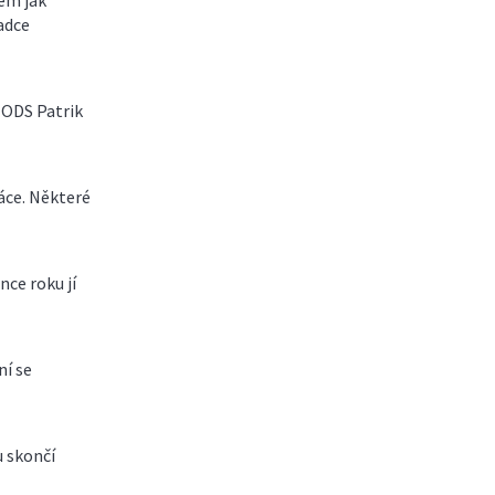
em jak
adce
n ODS Patrik
áce. Některé
nce roku jí
ní se
 skončí