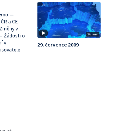
černo —
 ČR a CE
 Změny v
26 min
— Žádosti o
í v
29. července 2009
pisovatele