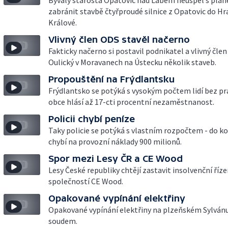
Bývalý starosta Opatovic nad Labem neuspěl s plán
zabránit stavbě čtyřproudé silnice z Opatovic do Hr
Králové.
Vlivný člen ODS stavěl načerno
Fakticky načerno si postavil podnikatel a vlivný čle
Oulický v Moravanech na Ústecku několik staveb.
Propouštění na Frýdlantsku
Frýdlantsko se potýká s vysokým počtem lidí bez pr
obce hlásí až 17-cti procentní nezaměstnanost.
Policii chybí peníze
Taky policie se potýká s vlastním rozpočtem - do ko
chybí na provozní náklady 900 milionů.
Spor mezi Lesy ČR a CE Wood
Lesy České republiky chtějí zastavit insolvenční říze
společností CE Wood.
Opakované vypínání elektřiny
Opakované vypínání elektřiny na plzeňském Sylvánu
soudem.