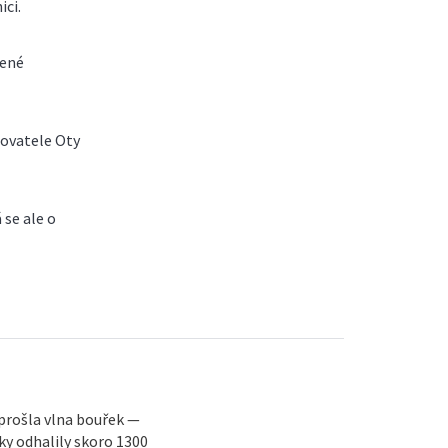
ici.
zené
sovatele Oty
se ale o
 prošla vlna bouřek —
y odhalily skoro 1300