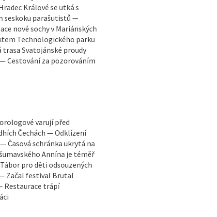
radec Králové se utká s
 seskoku parašutistů —
lace nové sochy v Mariánských
jektem Technologického parku
á trasa Svatojánské proudy
ť — Cestování za pozorováním
orologové varují před
edhích Čechách — Odklízení
ů — Časová schránka ukrytá na
 šumavského Annína je téměř
 Tábor pro děti odsouzených
 Začal festival Brutal
— Restaurace trápí
áci