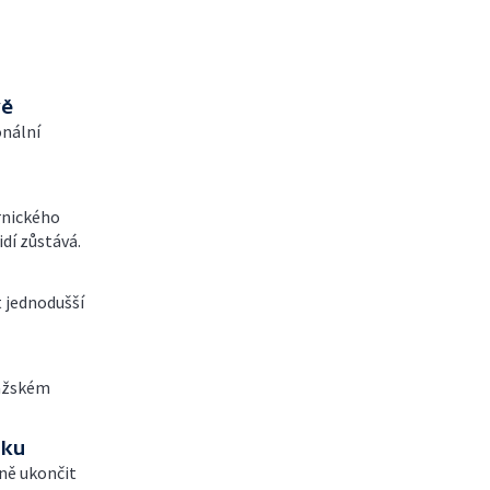
vě
onální
rnického
idí zůstává.
t jednodušší
ražském
sku
ně ukončit