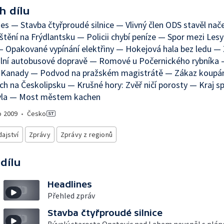
h dílu
es — Stavba čtyřproudé silnice — Vlivný člen ODS stavěl na
tění na Frýdlantsku — Policii chybí peníze — Spor mezi Lesy
 Opakované vypínání elektřiny — Hokejová hala bez ledu —
ální autobusové dopravě — Romové u Počernického rybníka 
o Kanady — Podvod na pražském magistrátě — Zákaz koupán
h na Českolipsku — Krušné hory: Zvěř ničí porosty — Kraj s
vla — Most městem kachen
o
2009
•
Česko
ajství
Zprávy
Zprávy z regionů
 dílu
Headlines
Přehled zpráv
Stavba čtyřproudé silnice