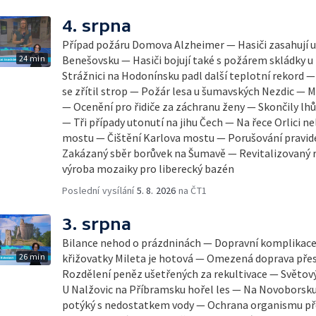
4. srpna
Případ požáru Domova Alzheimer — Hasiči zasahují u 
24 min
Benešovsku — Hasiči bojují také s požárem skládky u
Strážnici na Hodonínsku padl další teplotní rekord — Ve V
se zřítil strop — Požár lesa u šumavských Nezdic — 
— Ocenění pro řidiče za záchranu ženy — Skončily lhů
— Tři případy utonutí na jihu Čech — Na řece Orlici ne
mostu — Čištění Karlova mostu — Porušování pravid
Zakázaný sběr borůvek na Šumavě — Revitalizovaný r
výroba mozaiky pro liberecký bazén
Poslední vysílání
5. 8. 2026
na ČT1
3. srpna
Bilance nehod o prázdninách — Dopravní komplikace
26 min
křižovatky Mileta je hotová — Omezená doprava pře
Rozdělení peněz ušetřených za rekultivace — Světový
U Nalžovic na Příbramsku hořel les — Na Novoborsku
potýký s nedostatkem vody — Ochrana organismu př