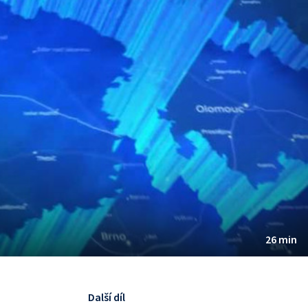
26 min
Další díl