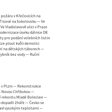
požáru v Křečovicích na
 Tisové na Sokolovsku — Ve
ladislavově ulici v Praze
Modernizace úseku dálnice D8
ty pro podání volebních listin
lze plout kvůli demolici
el na dětských táborech —
ybník bez vody — Ruční
 v Plzni — Rekonstrukce
s Novou Chřibskou —
 rekord u Mladé Boleslavi —
 dopadli žháře — Česko se
ed vysokými teplotami —