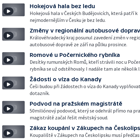
Hokejová hala bez ledu
Hokejová hala v Českých Budějovicích, která patří k
nejmodernějším v Česku je bez ledu.
Změny v regionální autobusové dopra
Královéhradecký kraj posunul zavedení změn v regi
autobusové dopravě ze září na půlku prosince.
Romové u Počernického rybníka
Desítky rumunských Romů, kteří strávili noc u Poče
rybníka se už odstěhovaly. I nadále tam ale několik l
Žádosti o víza do Kanady
Češi budou při žádostech o víza do Kanady vyplňova
dotazník.
Podvod na pražském magistrátě
50miliónový podovod, který se odehrál přímo na p
magistrátě začal řešit městský soud.
Zákaz koupání v Zákupech na Českolip
Koupaliště v Zákupech na Českolipsku musí předčas