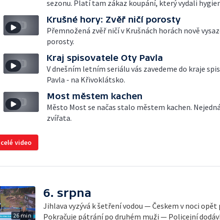
sezonu. Platí tam zákaz koupání, který vydali hygien
Krušné hory: Zvěř ničí porosty
Přemnožená zvěř ničí v Krušnách horách nově vysa
porosty.
Kraj spisovatele Oty Pavla
V dnešním letním seriálu vás zavedeme do kraje spi
Pavla - na Křivoklátsko.
Most městem kachen
Město Most se načas stalo městem kachen. Nejedná 
zvířata.
 celé video
6. srpna
Jihlava vyzývá k šetření vodou — Českem v noci opět
26 min
Pokračuje pátrání po druhém muži — Policejní dodávk