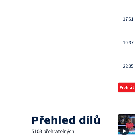
17:51
19:37
22:35
Přehrát
Přehled dílů
5103 přehratelných