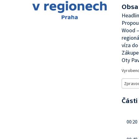
Obsa
Headlin
Propouš
Wood —
region
víza d
Zákupec
Oty Pa
Vyroben
Zpravod
Části
00:20