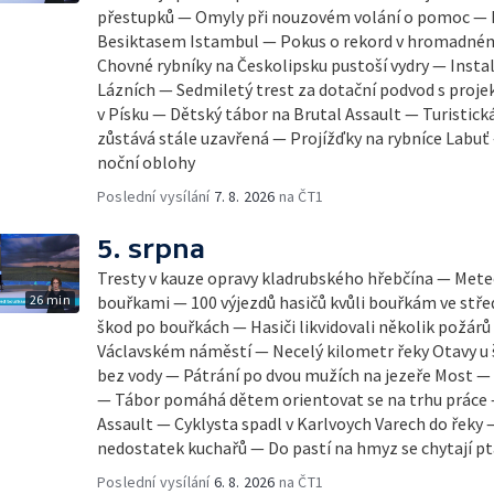
přestupků — Omyly při nouzovém volání o pomoc — H
Besiktasem Istambul — Pokus o rekord v hromadném
Chovné rybníky na Českolipsku pustoší vydry — Insta
Lázních — Sedmiletý trest za dotační podvod s pro
v Písku — Dětský tábor na Brutal Assault — Turistick
zůstává stále uzavřená — Projížďky na rybníce Labu
noční oblohy
Poslední vysílání
7. 8. 2026
na ČT1
5. srpna
Tresty v kauze opravy kladrubského hřebčína — Mete
26 min
bouřkami — 100 výjezdů hasičů kvůli bouřkám ve stř
škod po bouřkách — Hasiči likvidovali několik požár
Václavském náměstí — Necelý kilometr řeky Otavy u
bez vody — Pátrání po dvou mužích na jezeře Most —
— Tábor pomáhá dětem orientovat se na trhu práce —
Assault — Cyklysta spadl v Karlvoych Varech do řeky 
nedostatek kuchařů — Do pastí na hmyz se chytají pt
Poslední vysílání
6. 8. 2026
na ČT1