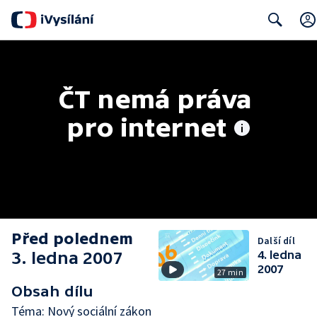
Search
ČT nemá práva 
pro internet
Před polednem
Další díl
3. ledna 2007
4. ledna
2007
27 min
Obsah dílu
Téma: Nový sociální zákon