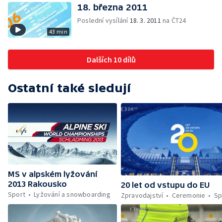
18. března 2011
Poslední vysílání
18. 3. 2011
na ČT24
43 min
Dalších 10 dílů
Ostatní také sledují
MS v alpském lyžování
2013 Rakousko
20 let od vstupu do EU
Sport
Lyžování a snowboarding
Zpravodajství
Ceremonie
Sp