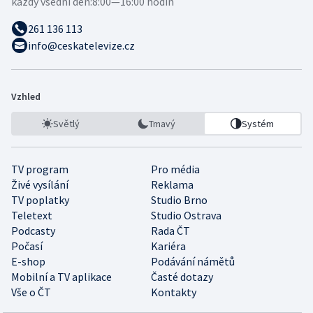
každý všední den:
8:00—16:00 hodin
261 136 113
info@ceskatelevize.cz
Vzhled
Světlý
Tmavý
Systém
TV program
Pro média
Živé vysílání
Reklama
TV poplatky
Studio Brno
Teletext
Studio Ostrava
Podcasty
Rada ČT
Počasí
Kariéra
E-shop
Podávání námětů
Mobilní a TV aplikace
Časté dotazy
Vše o ČT
Kontakty