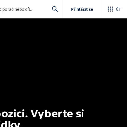
Přihlásit se
ČT
Search
ici. Vyberte si 
ídky.