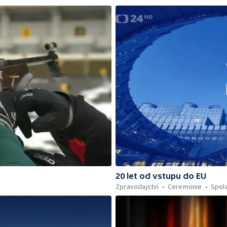
20 let od vstupu do EU
Zpravodajství
Ceremonie
Spol