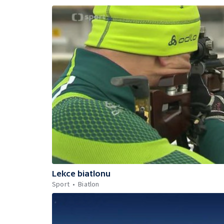
Lekce biatlonu
Sport
Biatlon