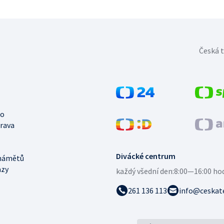
Česká t
no
trava
Divácké centrum
námětů
azy
každý všední den:
8:00—16:00 ho
261 136 113
info@ceskate