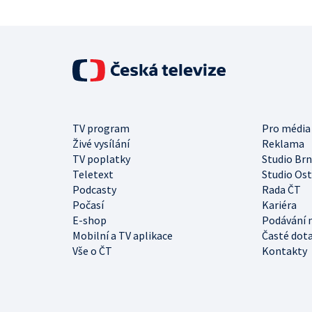
TV program
Pro média
Živé vysílání
Reklama
TV poplatky
Studio Br
Teletext
Studio Os
Podcasty
Rada ČT
Počasí
Kariéra
E-shop
Podávání 
Mobilní a TV aplikace
Časté dot
Vše o ČT
Kontakty