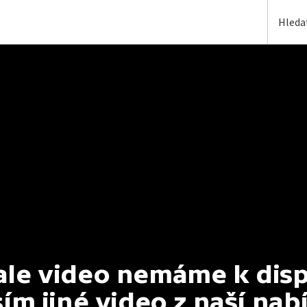
e video nemáme k dispoz
ím jiné video z naší nab