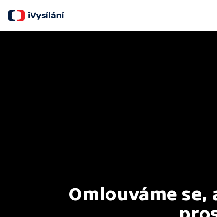
Omlouváme se, al
pros