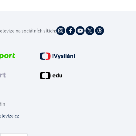
elevize na sociálních sítích:
din
levize.cz