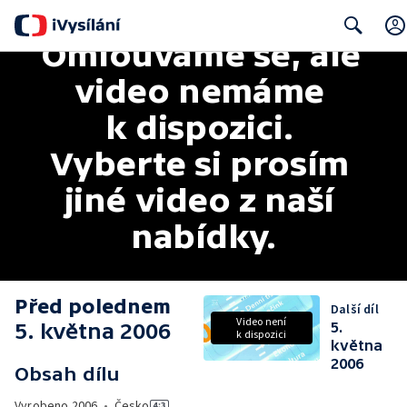
Omlouváme se, ale 
Search
video nemáme 
k dispozici. 
Vyberte si prosím 
jiné video z naší 
nabídky.
Před polednem
Další díl
Video není
5. května 2006
5.
k dispozici
května
2006
Obsah dílu
Vyrobeno
2006
•
Česko