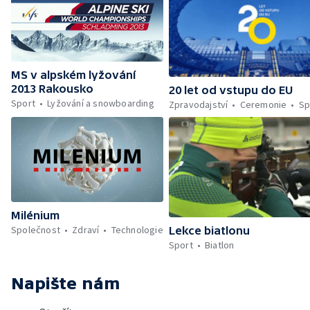
MS v alpském lyžování
2013 Rakousko
20 let od vstupu do EU
Sport
Lyžování a snowboarding
Zpravodajství
Ceremonie
Sp
Milénium
Společnost
Zdraví
Technologie
Lekce biatlonu
Sport
Biatlon
Napište nám