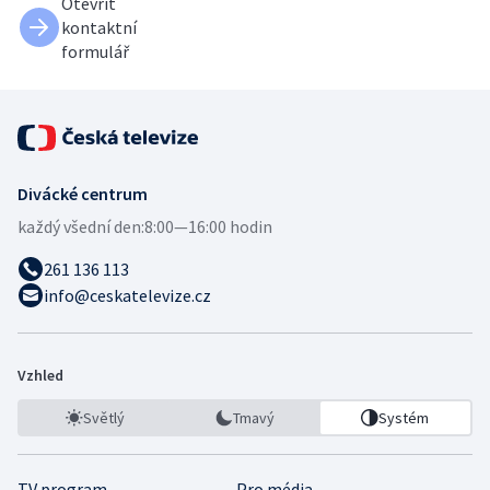
Otevřít
kontaktní
formulář
Divácké centrum
každý všední den:
8:00—16:00 hodin
261 136 113
info@ceskatelevize.cz
Vzhled
Světlý
Tmavý
Systém
TV program
Pro média