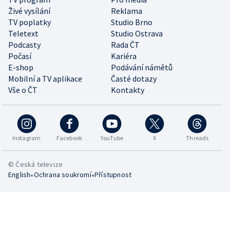
Živé vysílání
Reklama
TV poplatky
Studio Brno
Teletext
Studio Ostrava
Podcasty
Rada ČT
Počasí
Kariéra
E-shop
Podávání námětů
Mobilní a TV aplikace
Časté dotazy
Vše o ČT
Kontakty
Instagram
Facebook
YouTube
X
Threads
© Česká televize
•
•
English
Ochrana soukromí
Přístupnost