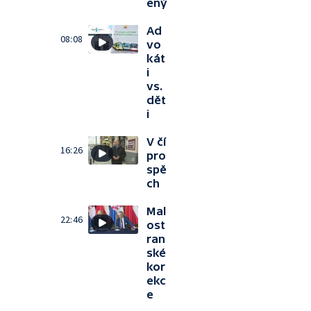
ený
Ad
08:08
vo
kát
i
vs.
dět
i
V čí
16:26
pro
spě
ch
Mal
22:46
ost
ran
ské
kor
ekc
e