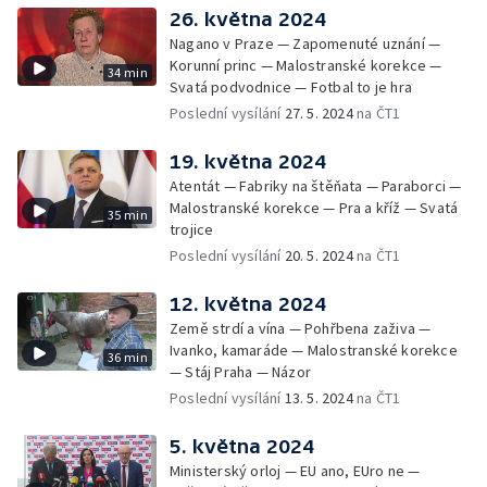
26. května 2024
Nagano v Praze — Zapomenuté uznání —
Korunní princ — Malostranské korekce —
34 min
Svatá podvodnice — Fotbal to je hra
Poslední vysílání
27. 5. 2024
na ČT1
19. května 2024
Atentát — Fabriky na štěňata — Paraborci —
Malostranské korekce — Pra a kříž — Svatá
35 min
trojice
Poslední vysílání
20. 5. 2024
na ČT1
12. května 2024
Země strdí a vína — Pohřbena zaživa —
Ivanko, kamaráde — Malostranské korekce
36 min
— Stáj Praha — Názor
Poslední vysílání
13. 5. 2024
na ČT1
5. května 2024
Ministerský orloj — EU ano, EUro ne —