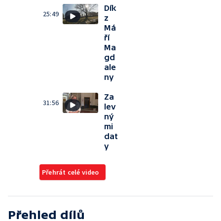
Dík
25:49
z
Má
ří
Ma
gd
ale
ny
Za
31:56
lev
ný
mi
dat
y
Přehrát celé video
Přehled dílů