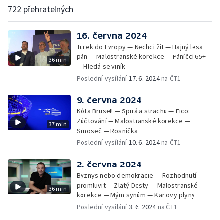
722 přehratelných
16. června 2024
Turek do Evropy — Nechci žít — Hajný lesa
pán — Malostranské korekce — Páníčci 65+
36 min
— Hledá se viník
Poslední vysílání
17. 6. 2024
na ČT1
9. června 2024
Kóta Brusel! — Spirála strachu — Fico:
Zúčtování — Malostranské korekce —
37 min
Srnoseč — Rosnička
Poslední vysílání
10. 6. 2024
na ČT1
2. června 2024
Byznys nebo demokracie — Rozhodnutí
promluvit — Zlatý Dosty — Malostranské
36 min
korekce — Mým synům — Karlovy plyny
Poslední vysílání
3. 6. 2024
na ČT1