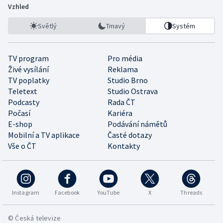
Vzhled
Světlý
Tmavý
Systém
TV program
Pro média
Živé vysílání
Reklama
TV poplatky
Studio Brno
Teletext
Studio Ostrava
Podcasty
Rada ČT
Počasí
Kariéra
E-shop
Podávání námětů
Mobilní a TV aplikace
Časté dotazy
Vše o ČT
Kontakty
Instagram
Facebook
YouTube
X
Threads
© Česká televize