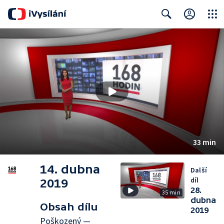
Close
Search
33 min
14. dubna
Další
díl
2019
28.
35 min
dubna
Obsah dílu
2019
Poškozený —