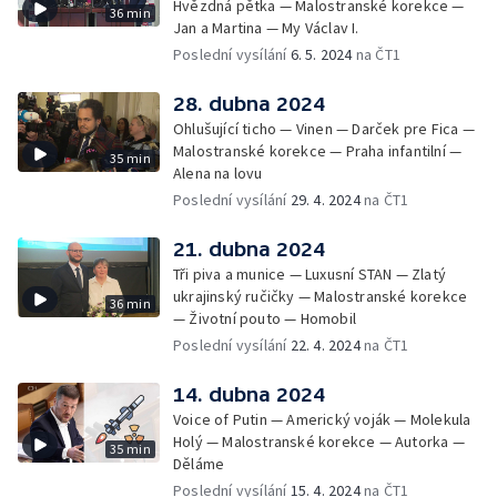
Hvězdná pětka — Malostranské korekce —
36 min
Jan a Martina — My Václav I.
Poslední vysílání
6. 5. 2024
na ČT1
28. dubna 2024
Ohlušující ticho — Vinen — Darček pre Fica —
Malostranské korekce — Praha infantilní —
35 min
Alena na lovu
Poslední vysílání
29. 4. 2024
na ČT1
21. dubna 2024
Tři piva a munice — Luxusní STAN — Zlatý
ukrajinský ručičky — Malostranské korekce
36 min
— Životní pouto — Homobil
Poslední vysílání
22. 4. 2024
na ČT1
14. dubna 2024
Voice of Putin — Americký voják — Molekula
Holý — Malostranské korekce — Autorka —
35 min
Děláme
Poslední vysílání
15. 4. 2024
na ČT1