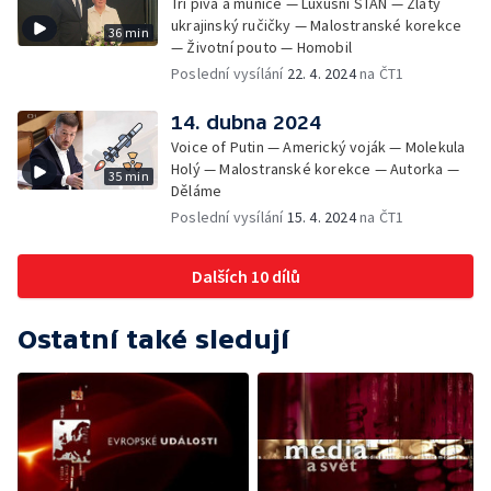
Tři piva a munice — Luxusní STAN — Zlatý
ukrajinský ručičky — Malostranské korekce
36 min
— Životní pouto — Homobil
Poslední vysílání
22. 4. 2024
na ČT1
14. dubna 2024
Voice of Putin — Americký voják — Molekula
Holý — Malostranské korekce — Autorka —
35 min
Děláme
Poslední vysílání
15. 4. 2024
na ČT1
Dalších 10 dílů
Ostatní také sledují