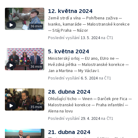
12. května 2024
Země strdí a vína — Pohřbena zaživa —
Ivanko, kamaráde — Malostranské korekce
36 min
— Stáj Praha — Názor
Poslední vysílání
13. 5. 2024
na ČT1
5. května 2024
Ministerský orloj — EU ano, EUro ne —
Hvězdná pětka — Malostranské korekce —
36 min
Jan a Martina — My Václav I.
Poslední vysílání
6. 5. 2024
na ČT1
28. dubna 2024
Ohlušující ticho — Vinen — Darček pre Fica —
Malostranské korekce — Praha infantilní —
35 min
Alena na lovu
Poslední vysílání
29. 4. 2024
na ČT1
21. dubna 2024