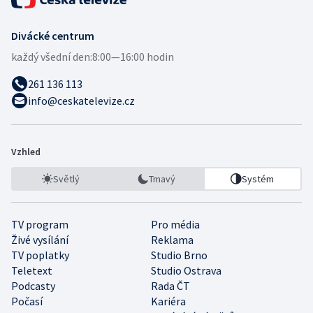
Divácké centrum
každý všední den:
8:00—16:00 hodin
261 136 113
info@ceskatelevize.cz
Vzhled
Světlý
Tmavý
Systém
TV program
Pro média
Živé vysílání
Reklama
TV poplatky
Studio Brno
Teletext
Studio Ostrava
Podcasty
Rada ČT
Počasí
Kariéra