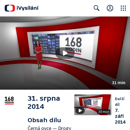
Close
Search
31 min
31. srpna
Další
díl
2014
7.
30 min
září
Obsah dílu
2014
Černá ovce — Drogy