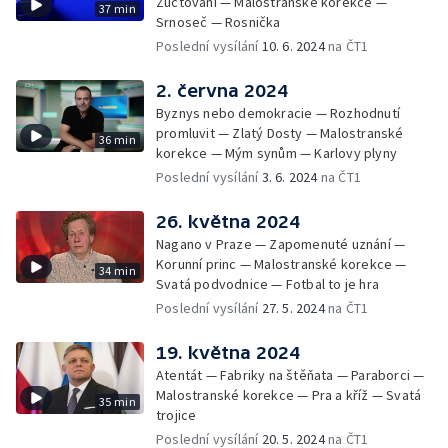
Zúčtování — Malostranské korekce —
37 min
Srnoseč — Rosnička
Poslední vysílání
10. 6. 2024
na ČT1
2. června 2024
Byznys nebo demokracie — Rozhodnutí
promluvit — Zlatý Dosty — Malostranské
36 min
korekce — Mým synům — Karlovy plyny
Poslední vysílání
3. 6. 2024
na ČT1
26. května 2024
Nagano v Praze — Zapomenuté uznání —
Korunní princ — Malostranské korekce —
34 min
Svatá podvodnice — Fotbal to je hra
Poslední vysílání
27. 5. 2024
na ČT1
19. května 2024
Atentát — Fabriky na štěňata — Paraborci —
Malostranské korekce — Pra a kříž — Svatá
35 min
trojice
Poslední vysílání
20. 5. 2024
na ČT1