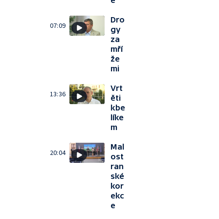
e
Dro
07:09
gy
za
mří
že
mi
Vrt
13:36
ěti
kbe
líke
m
Mal
20:04
ost
ran
ské
kor
ekc
e