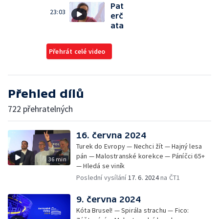
Pat
23:03
erč
ata
Přehrát celé video
Přehled dílů
722 přehratelných
16. června 2024
Turek do Evropy — Nechci žít — Hajný lesa
pán — Malostranské korekce — Páníčci 65+
36 min
— Hledá se viník
Poslední vysílání
17. 6. 2024
na ČT1
9. června 2024
Kóta Brusel! — Spirála strachu — Fico: