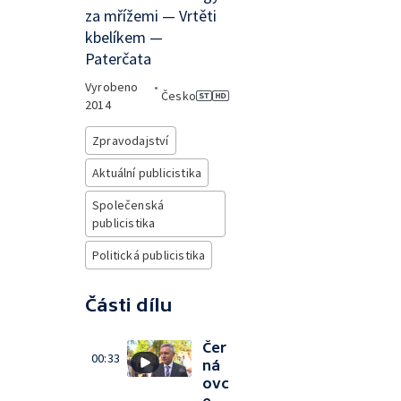
za mřížemi — Vrtěti
kbelíkem —
Paterčata
Vyrobeno
•
Česko
2014
Zpravodajství
Aktuální publicistika
Společenská
publicistika
Politická publicistika
Části dílu
Čer
00:33
ná
ovc