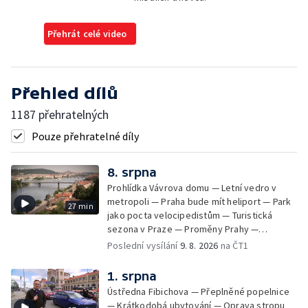
Přehrát celé video
Přehled dílů
1187 přehratelných
Pouze přehratelné díly
8. srpna
Prohlídka Vávrova domu — Letní vedro v
metropoli — Praha bude mít heliport — Park
27 min
jako pocta velocipedistům — Turistická
sezona v Praze — Proměny Prahy —
Patrimonium pro futuro — Koloděje
Poslední vysílání
9. 8. 2026
na ČT1
1. srpna
Ústředna Fibichova — Přeplněné popelnice
— Krátkodobá ubytování — Oprava stropu