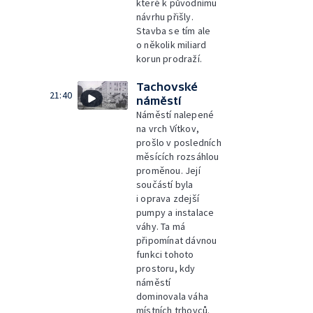
které k původnímu
návrhu přišly.
Stavba se tím ale
o několik miliard
korun prodraží.
Tachovské
21:40
náměstí
Náměstí nalepené
na vrch Vítkov,
prošlo v posledních
měsících rozsáhlou
proměnou. Její
součástí byla
i oprava zdejší
pumpy a instalace
váhy. Ta má
připomínat dávnou
funkci tohoto
prostoru, kdy
náměstí
dominovala váha
místních trhovců.