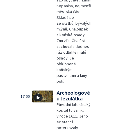
120 obyvatel. Zadní
Kopanina, nejmenší
městská část.
Skládá se
ze statků, bývalých
mlýnů, Chaloupek
a koňské osady
Zmrzlík. Čtvrť si
zachovala dodnes
ráz odlehlé malé
osady. Je
obklopená
koňskými
pastvinami a lány
polí.
Archeologové
17:55
u Jezulátka
Původní luteránský
kostel tu vznikl
v roce 1611. Jeho
existenci
potvrzovaly