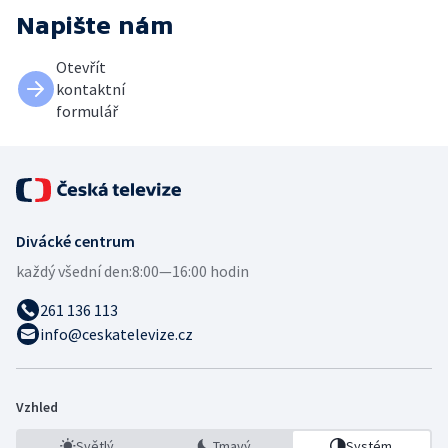
Napište nám
Otevřít
kontaktní
formulář
Divácké centrum
každý všední den:
8:00—16:00 hodin
261 136 113
info@ceskatelevize.cz
Vzhled
Světlý
Tmavý
Systém