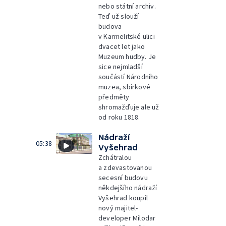
nebo státní archiv.
Teď už slouží
budova
v Karmelitské ulici
dvacet let jako
Muzeum hudby. Je
sice nejmladší
součástí Národního
muzea, sbírkové
předměty
shromažďuje ale už
od roku 1818.
Nádraží
05:38
Vyšehrad
Zchátralou
a zdevastovanou
secesní budovu
někdejšího nádraží
Vyšehrad koupil
nový majitel-
developer Milodar