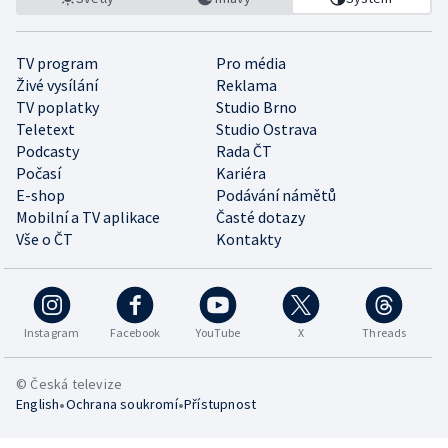
TV program
Pro média
Živé vysílání
Reklama
TV poplatky
Studio Brno
Teletext
Studio Ostrava
Podcasty
Rada ČT
Počasí
Kariéra
E-shop
Podávání námětů
Mobilní a TV aplikace
Časté dotazy
Vše o ČT
Kontakty
Instagram
Facebook
YouTube
X
Threads
© Česká televize
•
•
English
Ochrana soukromí
Přístupnost