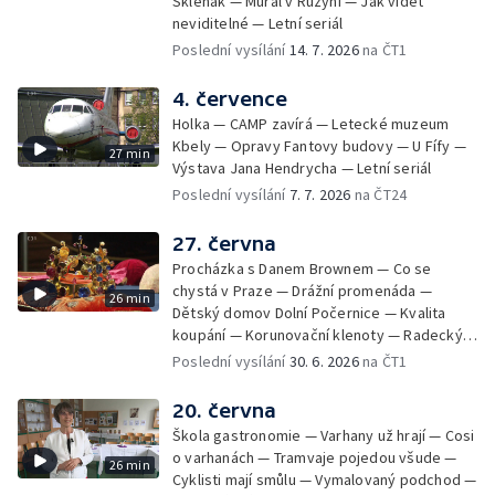
Skleňák — Mural v Ruzyni — Jak vidět
neviditelné — Letní seriál
Poslední vysílání
14. 7. 2026
na ČT1
4. července
Holka — CAMP zavírá — Letecké muzeum
Kbely — Opravy Fantovy budovy — U Fífy —
27 min
Výstava Jana Hendrycha — Letní seriál
Poslední vysílání
7. 7. 2026
na ČT24
27. června
Procházka s Danem Brownem — Co se
chystá v Praze — Drážní promenáda —
26 min
Dětský domov Dolní Počernice — Kvalita
koupání — Korunovační klenoty — Radecký
zpátky na Malostranské náměstí — 50 let
Poslední vysílání
30. 6. 2026
na ČT1
Jižního Města — Satalice
20. června
Škola gastronomie — Varhany už hrají — Cosi
o varhanách — Tramvaje pojedou všude —
26 min
Cyklisti mají smůlu — Vymalovaný podchod —