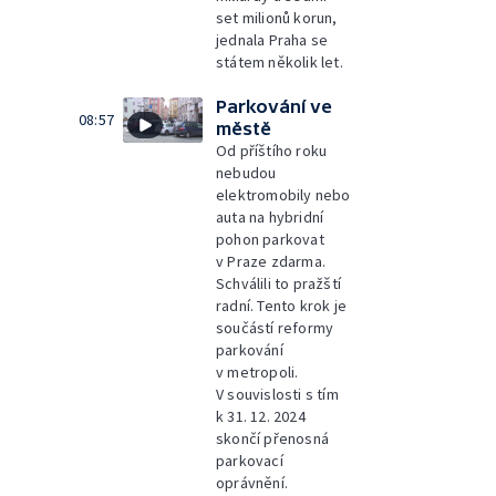
set milionů korun,
jednala Praha se
státem několik let.
Parkování ve
08:57
městě
Od příštího roku
nebudou
elektromobily nebo
auta na hybridní
pohon parkovat
v Praze zdarma.
Schválili to pražští
radní. Tento krok je
součástí reformy
parkování
v metropoli.
V souvislosti s tím
k 31. 12. 2024
skončí přenosná
parkovací
oprávnění.