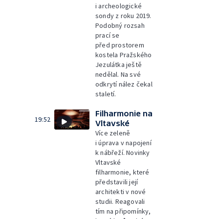
i archeologické
sondy z roku 2019.
Podobný rozsah
prací se
před prostorem
kostela Pražského
Jezulátka ještě
nedělal. Na své
odkrytí nález čekal
staletí.
Filharmonie na
19:52
Vltavské
Více zeleně
i úprava v napojení
k nábřeží. Novinky
Vltavské
filharmonie, které
představili její
architekti v nové
studii. Reagovali
tím na připomínky,