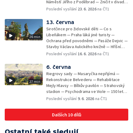
Náměstí Jiřího z Poděbrad — Zničit v divadle
Komedie — Den otevřených dveří — Letní
Poslední vysílání
23. 6. 2026
na ČT1
seriál
13. června
Sirotčince pro židovské děti — Co s
Libeňákem — Praha láká jiné turisty —
26 min
Ochrana před povodněmi — Pasáže Dejvic —
Stavby Václava Aulického knižně — Hříšní
lidé v Divadle ABC — Kunratice
Poslední vysílání
16. 6. 2026
na ČT1
6. června
Riegrovy sady — Masaryčka nepřijímá —
Rekonstrukce Belvederu — Rehabilitace
27 min
Mejly Hlavsy — Bílkův pavilón — Strahovský
stadion — Psychodrama ve Viole — 150 let
od smrti Františka Palackého —
Poslední vysílání
9. 6. 2026
na ČT1
Staroměstské pasáže
Dalších 10 dílů
Ostatní také sledují