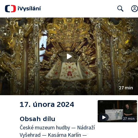
Search
27 min
17. února 2024
Obsah dílu
27 min
České muzeum hudby — Nádraží
Vyšehrad — Kasárna Karlín —