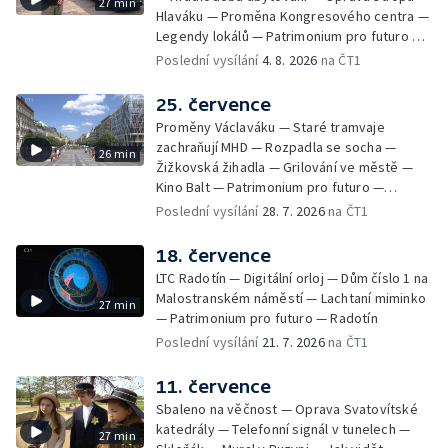
27 min
Hlaváku — Proměna Kongresového centra —
Legendy lokálů — Patrimonium pro futuro —
Kolovraty
Poslední vysílání
4. 8. 2026
na ČT1
25. července
Proměny Václaváku — Staré tramvaje
zachraňují MHD — Rozpadla se socha —
26 min
Žižkovská žihadla — Grilování ve městě —
Kino Balt — Patrimonium pro futuro —
Třebonice
Poslední vysílání
28. 7. 2026
na ČT1
18. července
LTC Radotín — Digitální orloj — Dům číslo 1 na
Malostranském náměstí — Lachtaní miminko
27 min
— Patrimonium pro futuro — Radotín
Poslední vysílání
21. 7. 2026
na ČT1
11. července
Sbaleno na věčnost — Oprava Svatovítské
katedrály — Telefonní signál v tunelech —
27 min