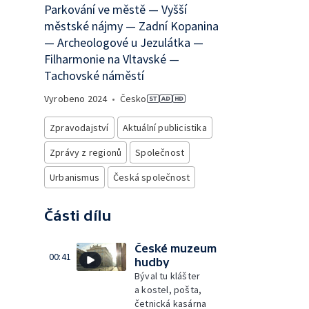
Parkování ve městě — Vyšší
městské nájmy — Zadní Kopanina
— Archeologové u Jezulátka —
Filharmonie na Vltavské —
Tachovské náměstí
Vyrobeno
2024
•
Česko
Zpravodajství
Aktuální publicistika
Zprávy z regionů
Společnost
Urbanismus
Česká společnost
Části dílu
České muzeum
00:41
hudby
Býval tu klášter
a kostel, pošta,
četnická kasárna