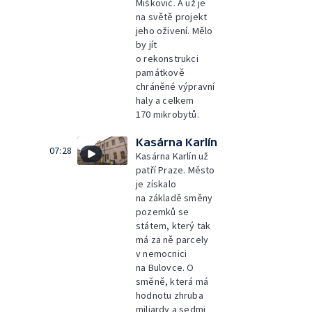
Miškovič. A už je
na světě projekt
jeho oživení. Mělo
by jít
o rekonstrukci
památkově
chráněné výpravní
haly a celkem
170 mikrobytů.
Kasárna Karlín
07:28
Kasárna Karlín už
patří Praze. Město
je získalo
na základě směny
pozemků se
státem, který tak
má za ně parcely
v nemocnici
na Bulovce. O
směně, která má
hodnotu zhruba
miliardy a sedmi