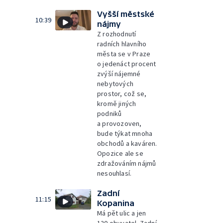
Vyšší městské
10:39
nájmy
Z rozhodnutí
radních hlavního
města se v Praze
o jedenáct procent
zvýší nájemné
nebytových
prostor, což se,
kromě jiných
podniků
a provozoven,
bude týkat mnoha
obchodů a kaváren.
Opozice ale se
zdražováním nájmů
nesouhlasí.
Zadní
11:15
Kopanina
Má pět ulic a jen