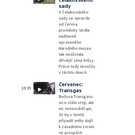
Čelakovského
sady
A Čelakovského
sady se opravdu
od června
proměnily. Vedle
nádherně
opraveného
Národního muzea
tak nezůstala
dřívější zóna hrůzy.
Práce tady skončily
v těchto dnech.
Červenec:
10:35
Transgas
Budova Transgasu
sice stále stojí, ale
nic nenasvědčuje,
že by v tomto
případě mělo dojít
k zásadnímu zvratu
ve prospěch