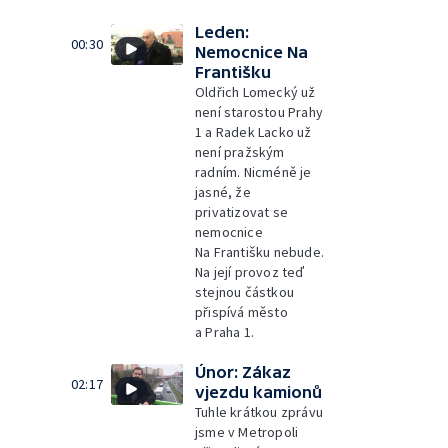
Leden:
00:30
Nemocnice Na
Františku
Oldřich Lomecký už
není starostou Prahy
1 a Radek Lacko už
není pražským
radním. Nicméně je
jasné, že
privatizovat se
nemocnice
Na Františku nebude.
Na její provoz teď
stejnou částkou
přispívá město
a Praha 1.
Únor: Zákaz
02:17
vjezdu kamionů
Tuhle krátkou zprávu
jsme v Metropoli