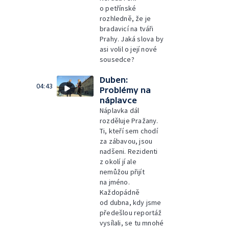
o petřínské
rozhledně, že je
bradavicí na tváři
Prahy. Jaká slova by
asi volil o její nové
sousedce?
Duben:
04:43
Problémy na
náplavce
Náplavka dál
rozděluje Pražany.
Ti, kteří sem chodí
za zábavou, jsou
nadšeni. Rezidenti
z okolí jí ale
nemůžou přijít
na jméno.
Každopádně
od dubna, kdy jsme
předešlou reportáž
vysílali, se tu mnohé