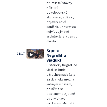
brutalistní stavby.
Některé
developerské
skupiny si, zdá se,
objevily nový
koníček. Zbourat co
nejvíc zajímavé
architektury v centru
města.
Srpen:
11:17
Negrelliho
viadukt
Historický Negrelliho
viadukt bude
s trochou nadsázky
za dva roky možná
jediným mostem,
po němž se
dostaneme z jedné
strany Vltavy
na druhou. Má totiž