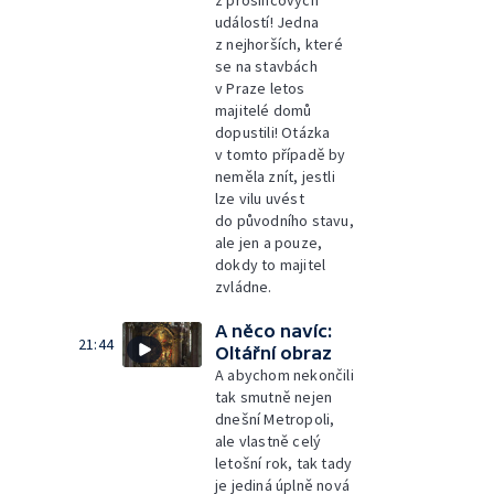
z prosincových
událostí! Jedna
z nejhorších, které
se na stavbách
v Praze letos
majitelé domů
dopustili! Otázka
v tomto případě by
neměla znít, jestli
lze vilu uvést
do původního stavu,
ale jen a pouze,
dokdy to majitel
zvládne.
A něco navíc:
21:44
Oltářní obraz
A abychom nekončili
tak smutně nejen
dnešní Metropoli,
ale vlastně celý
letošní rok, tak tady
je jediná úplně nová