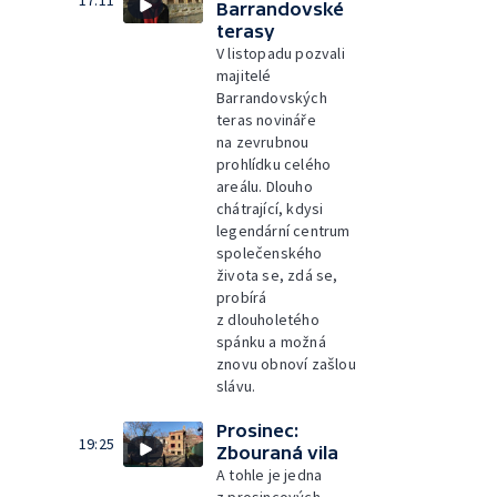
17:11
Barrandovské
terasy
V listopadu pozvali
majitelé
Barrandovských
teras novináře
na zevrubnou
prohlídku celého
areálu. Dlouho
chátrající, kdysi
legendární centrum
společenského
života se, zdá se,
probírá
z dlouholetého
spánku a možná
znovu obnoví zašlou
slávu.
Prosinec:
19:25
Zbouraná vila
A tohle je jedna