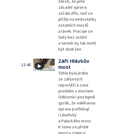
štěstí, že jeho
zásadní oprava
začala dřív, než se
přišlo na nedostatky
ostatních mostů
a lávek. Pracuje se
tady bez ustání
a termín by tak mohl
být dodržen.
Září: Hlávkův
12:46
most
Tohle byla jedna
ze zářijových
reportáží a zase
problém s mostem.
Odborníci postupně
zjistili, že naléhavou
opravu potřebují
i Libeňský
a Palackého most.
K tomu se přidal
most u stanice