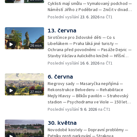
Cyklisti mají smůlu — Vymalovaný podchod —
Náměstí Jiřího z Poděbrad — Zničit v divadle
Komedie — Den otevřených dveří — Letní
Poslední vysílání
23. 6. 2026
na ČT1
seriál
13. června
Sirotčince pro židovské děti — Co s
Libeňákem — Praha láká jiné turisty —
26 min
Ochrana před povodněmi — Pasáže Dejvic —
Stavby Václava Aulického knižně — Hříšní
lidé v Divadle ABC — Kunratice
Poslední vysílání
16. 6. 2026
na ČT1
6. června
Riegrovy sady — Masaryčka nepřijímá —
Rekonstrukce Belvederu — Rehabilitace
27 min
Mejly Hlavsy — Bílkův pavilón — Strahovský
stadion — Psychodrama ve Viole — 150 let
od smrti Františka Palackého —
Poslední vysílání
9. 6. 2026
na ČT1
Staroměstské pasáže
30. května
Novodobé kostely — Dopravní problémy —
Patníky proti parkování — Strakova