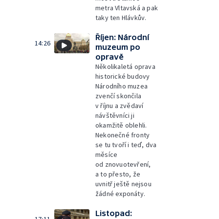
metra Vltavská a pak
taky ten Hlávkův.
Říjen: Národní
14:26
muzeum po
opravě
Několikaletá oprava
historické budovy
Národního muzea
zvenčí skončila
v říjnu a zvědaví
návštěvníci ji
okamžitě oblehli.
Nekonečné fronty
se tu tvoří i teď, dva
měsíce
od znovuotevření,
a to přesto, že
uvnitř ještě nejsou
žádné exponáty.
Listopad: