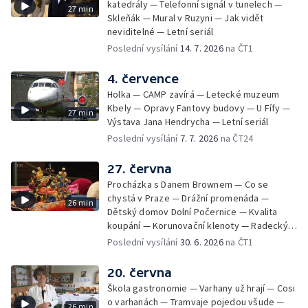
katedrály — Telefonní signál v tunelech —
27 min
Skleňák — Mural v Ruzyni — Jak vidět
neviditelné — Letní seriál
Poslední vysílání
14. 7. 2026
na ČT1
4. července
Holka — CAMP zavírá — Letecké muzeum
Kbely — Opravy Fantovy budovy — U Fífy —
27 min
Výstava Jana Hendrycha — Letní seriál
Poslední vysílání
7. 7. 2026
na ČT24
27. června
Procházka s Danem Brownem — Co se
chystá v Praze — Drážní promenáda —
26 min
Dětský domov Dolní Počernice — Kvalita
koupání — Korunovační klenoty — Radecký
zpátky na Malostranské náměstí — 50 let
Poslední vysílání
30. 6. 2026
na ČT1
Jižního Města — Satalice
20. června
Škola gastronomie — Varhany už hrají — Cosi
o varhanách — Tramvaje pojedou všude —
26 min