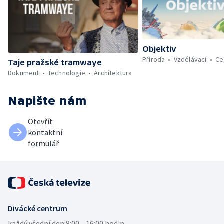
Objektiv
Příroda
Vzdělávací
Ce
Taje pražské tramwaye
Dokument
Technologie
Architektura
Napište nám
Otevřít
kontaktní
formulář
Divácké centrum
každý všední den:
8:00—16:00 hodin