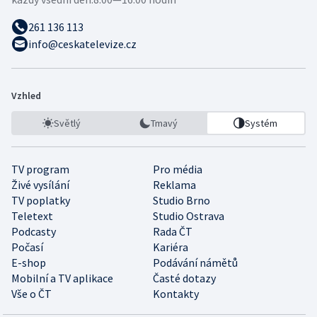
261 136 113
info@ceskatelevize.cz
Vzhled
Světlý
Tmavý
Systém
TV program
Pro média
Živé vysílání
Reklama
TV poplatky
Studio Brno
Teletext
Studio Ostrava
Podcasty
Rada ČT
Počasí
Kariéra
E-shop
Podávání námětů
Mobilní a TV aplikace
Časté dotazy
Vše o ČT
Kontakty