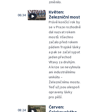
změnilo.
Květen:
06:34
Železniční most
Právě končící rok by
se v Praze rozhodně
dal nazvat rokem
mostů. Všechno
začalo před rokem
pádem Trojské lávky
a pak se začal sypat
jeden přechod
Vltavy za druhým.
A krize se nevyhnula
ani industriálnímu
unikátu –
Železničnímu mostu.
Teď už jsou alespoň
opraveny lávky
pro pěší.
Červen:
08:24