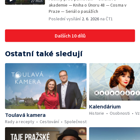
27 min
akademie — Kniha o Únoru 48 — Cosma v
Praze — Seriál o pasážích
Poslední vysílání
2. 6. 2026
na ČT1
Dalších 10 dílů
Ostatní také sledují
Kalendárium
Historie
Osobnosti
Vz
Toulavá kamera
Rady a recepty
Cestování
Společnost