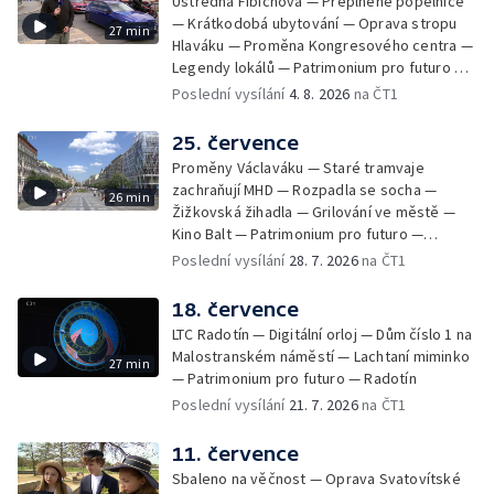
Ústředna Fibichova — Přeplněné popelnice
— Krátkodobá ubytování — Oprava stropu
27 min
Hlaváku — Proměna Kongresového centra —
Legendy lokálů — Patrimonium pro futuro —
Kolovraty
Poslední vysílání
4. 8. 2026
na ČT1
25. července
Proměny Václaváku — Staré tramvaje
zachraňují MHD — Rozpadla se socha —
26 min
Žižkovská žihadla — Grilování ve městě —
Kino Balt — Patrimonium pro futuro —
Třebonice
Poslední vysílání
28. 7. 2026
na ČT1
18. července
LTC Radotín — Digitální orloj — Dům číslo 1 na
Malostranském náměstí — Lachtaní miminko
27 min
— Patrimonium pro futuro — Radotín
Poslední vysílání
21. 7. 2026
na ČT1
11. července
Sbaleno na věčnost — Oprava Svatovítské