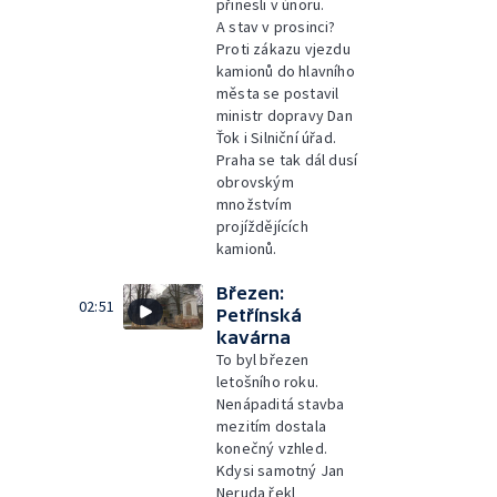
přinesli v únoru.
A stav v prosinci?
Proti zákazu vjezdu
kamionů do hlavního
města se postavil
ministr dopravy Dan
Ťok i Silniční úřad.
Praha se tak dál dusí
obrovským
množstvím
projíždějících
kamionů.
Březen:
02:51
Petřínská
kavárna
To byl březen
letošního roku.
Nenápaditá stavba
mezitím dostala
konečný vzhled.
Kdysi samotný Jan
Neruda řekl