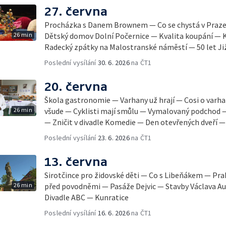
27. června
Procházka s Danem Brownem — Co se chystá v Praz
26 min
Dětský domov Dolní Počernice — Kvalita koupání — 
Radecký zpátky na Malostranské náměstí — 50 let Ji
Poslední vysílání
30. 6. 2026
na ČT1
20. června
Škola gastronomie — Varhany už hrají — Cosi o var
26 min
všude — Cyklisti mají smůlu — Vymalovaný podchod 
— Zničit v divadle Komedie — Den otevřených dveří — 
Poslední vysílání
23. 6. 2026
na ČT1
13. června
Sirotčince pro židovské děti — Co s Libeňákem — Prah
26 min
před povodněmi — Pasáže Dejvic — Stavby Václava Aul
Divadle ABC — Kunratice
Poslední vysílání
16. 6. 2026
na ČT1