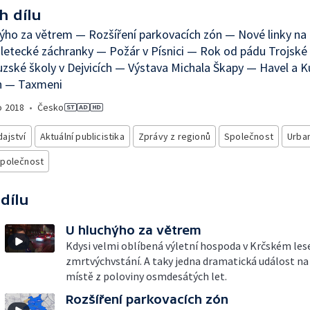
h dílu
ýho za větrem — Rozšíření parkovacích zón — Nové linky na
letecké záchranky — Požár v Písnici — Rok od pádu Trojské
zské školy v Dejvicích — Výstava Michala Škapy — Havel a 
h — Taxmeni
o
2018
•
Česko
ajství
Aktuální publicistika
Zprávy z regionů
Společnost
Urba
společnost
 dílu
U hluchýho za větrem
Kdysi velmi oblíbená výletní hospoda v Krčském lese 
zmrtvýchvstání. A taky jedna dramatická událost n
místě z poloviny osmdesátých let.
Rozšíření parkovacích zón