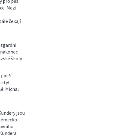
y pro pěší
oce. Mezi
tále čekají
ntgardní
l nakonec
uzské školy
 patří
 styl
lé: Michal
Kundery jsou
 německo-
lavního
 Kundera