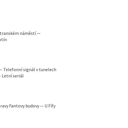
ostranském náměstí —
otín
 Telefonní signál v tunelech
 Letní seriál
avy Fantovy budovy — U Fífy