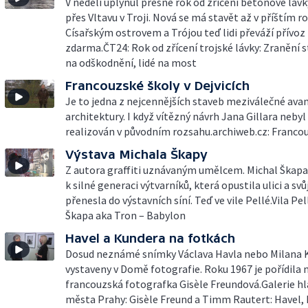
V neděli uplynul přesně rok od zřícení betonové lávk
přes Vltavu v Troji. Nová se má stavět až v příštím r
Císařským ostrovem a Trójou teď lidi převáží přívoz
zdarma.ČT24: Rok od zřícení trojské lávky: Zranění s
na odškodnění, lidé na most
Francouzské školy v Dejvicích
Je to jedna z nejcennějších staveb meziválečné ava
architektury. I když vítězný návrh Jana Gillara neby
realizován v původním rozsahu.archiweb.cz: Franco
Výstava Michala Škapy
Z autora graffiti uznávaným umělcem. Michal Škapa
k silné generaci výtvarníků, která opustila ulici a svůj
přenesla do výstavních síní. Teď ve vile Pellé.Vila Pel
Škapa aka Tron – Babylon
Havel a Kundera na fotkách
Dosud neznámé snímky Václava Havla nebo Milana 
vystaveny v Domě fotografie. Roku 1967 je pořídila
francouzská fotografka Gisèle Freundová.Galerie h
města Prahy: Gisèle Freund a Timm Rautert: Havel,