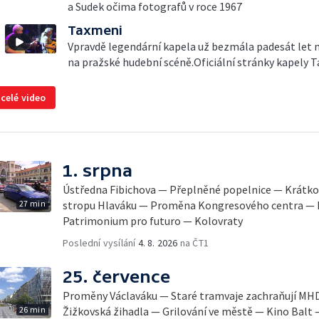
a Sudek očima fotografů v roce 1967
Taxmeni
Vpravdě legendární kapela už bezmála padesát let 
na pražské hudební scéně.Oficiální stránky kapely 
 celé video
1. srpna
Ústředna Fibichova — Přeplněné popelnice — Krátk
27 min
stropu Hlaváku — Proměna Kongresového centra — 
Patrimonium pro futuro — Kolovraty
Poslední vysílání
4. 8. 2026
na ČT1
25. července
Proměny Václaváku — Staré tramvaje zachraňují MH
26 min
Žižkovská žihadla — Grilování ve městě — Kino Balt