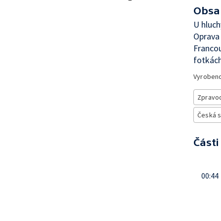
Obsa
U hluch
Oprava 
Francou
fotkác
Vyroben
Zpravod
Česká 
Části
00:44