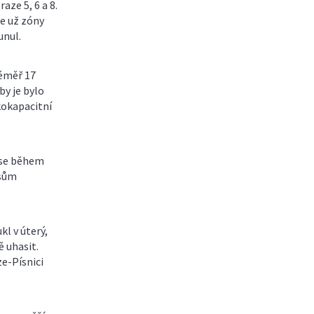
aze 5, 6 a 8.
de už zóny
unul.
téměř 17
by je bylo
kokapacitní
 se během
isům
kl v úterý,
 uhasit.
ze-Písnici