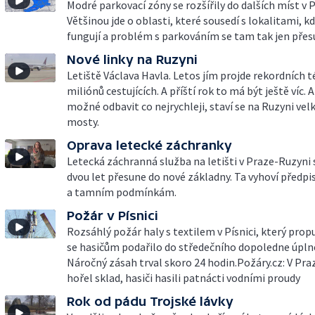
Modré parkovací zóny se rozšířily do dalších míst v Pr
Většinou jde o oblasti, které sousedí s lokalitami, k
fungují a problém s parkováním se tam tak jen přes
Nové linky na Ruzyni
Letiště Václava Havla. Letos jím projde rekordních 
miliónů cestujících. A příští rok to má být ještě víc. A
možné odbavit co nejrychleji, staví se na Ruzyni vel
mosty.
Oprava letecké záchranky
Letecká záchranná služba na letišti v Praze-Ruzyni
dvou let přesune do nové základny. Ta vyhoví předp
a tamním podmínkám.
Požár v Písnici
Rozsáhlý požár haly s textilem v Písnici, který propu
se hasičům podařilo do středečního dopoledne úplně
Náročný zásah trval skoro 24 hodin.Požáry.cz: V Pra
hořel sklad, hasiči hasili patnácti vodními proudy
Rok od pádu Trojské lávky