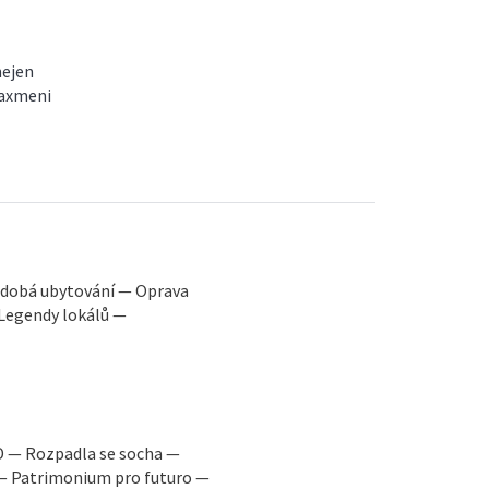
nejen
Taxmeni
odobá ubytování — Oprava
Legendy lokálů —
D — Rozpadla se socha —
 — Patrimonium pro futuro —