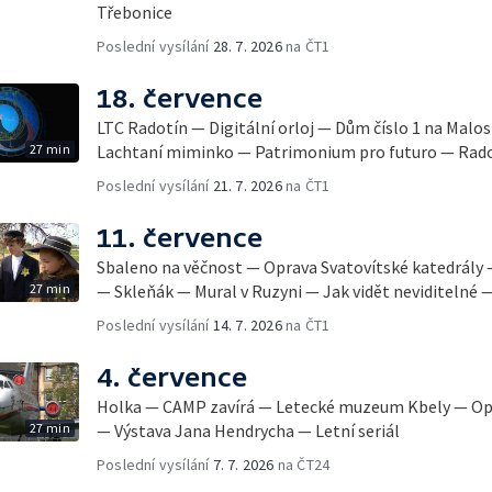
Třebonice
Poslední vysílání
28. 7. 2026
na ČT1
18. července
LTC Radotín — Digitální orloj — Dům číslo 1 na Mal
27 min
Lachtaní miminko — Patrimonium pro futuro — Rad
Poslední vysílání
21. 7. 2026
na ČT1
11. července
Sbaleno na věčnost — Oprava Svatovítské katedrály —
27 min
— Skleňák — Mural v Ruzyni — Jak vidět neviditelné —
Poslední vysílání
14. 7. 2026
na ČT1
4. července
Holka — CAMP zavírá — Letecké muzeum Kbely — Opr
27 min
— Výstava Jana Hendrycha — Letní seriál
Poslední vysílání
7. 7. 2026
na ČT24