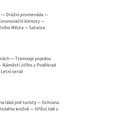
e — Drážní promenáda —
Korunovační klenoty —
žního Města — Satalice
hanách — Tramvaje pojedou
— Náměstí Jiřího z Poděbrad
Letní seriál
a láká jiné turisty — Ochrana
ického knižně — Hříšní lidé v