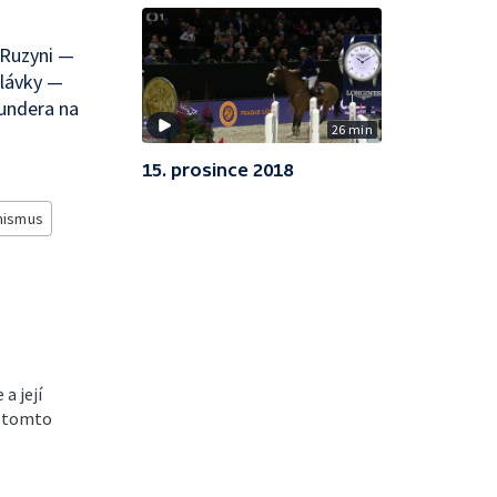
 Ruzyni —
 lávky —
Kundera na
26 min
15. prosince 2018
nismus
a její
a tomto