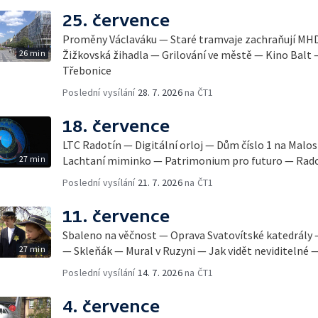
25. července
Proměny Václaváku — Staré tramvaje zachraňují MH
26 min
Žižkovská žihadla — Grilování ve městě — Kino Balt
Třebonice
Poslední vysílání
28. 7. 2026
na ČT1
18. července
LTC Radotín — Digitální orloj — Dům číslo 1 na Mal
27 min
Lachtaní miminko — Patrimonium pro futuro — Rad
Poslední vysílání
21. 7. 2026
na ČT1
11. července
Sbaleno na věčnost — Oprava Svatovítské katedrály —
27 min
— Skleňák — Mural v Ruzyni — Jak vidět neviditelné —
Poslední vysílání
14. 7. 2026
na ČT1
4. července