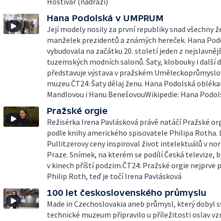
Hostivař (nádraží)
Hana Podolská v UMPRUM
Její modely nosily za první republiky snad všechny ž
manželek prezidentů a známých hereček. Hana Pod
vybudovala na začátku 20. století jeden z nejslavněj
tuzemských modních salonů. Šaty, klobouky i další 
představuje výstava v pražském Uměleckoprůmysl
muzeu.ČT24: Šaty dělaj ženu. Hana Podolská obléka
Mandlovou i Hanu BenešovouWikipedie: Hana Podol
Pražské orgie
Režisérka Irena Pavlásková právě natáčí Pražské org
podle knihy amerického spisovatele Philipa Rotha.
Pullitzerovy ceny inspiroval život intelektuálů v no
Praze. Snímek, na kterém se podílí Česká televize, 
v kinech příští podzim.ČT24: Pražské orgie nejprve 
Philip Roth, teď je točí Irena Pavlásková
100 let československého průmyslu
Made in Czechoslovakia aneb průmysl, který dobyl s
technické muzeum připravilo u příležitosti oslav vz