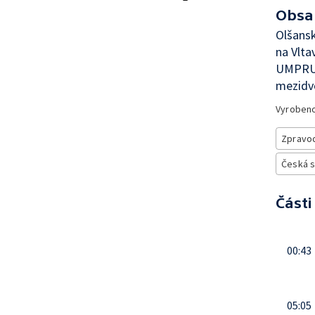
Obsa
Olšans
na Vlt
UMPRUM
mezidv
Vyroben
Zpravod
Česká 
Části
00:43
05:05