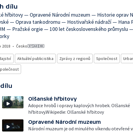
h dílu
ké hřbitovy — Opravené Národní muzeum — Historie oprav
avské — Oprava tankodromu — Hostivařské nádraží — Hana 
 — Pražské orgie — 100 let československého průmyslu —
orky
o
2018
•
Česko
ajství
Aktuální publicistika
Zprávy z regionů
Společnost
Urba
společnost
 dílu
Olšanské hřbitovy
Adopce hrobů i opravy kaplových hrobek. Olšanské
hřbitovy.Wikipedie: Olšanské hřbitovy
Opravené Národní muzeum
Národní muzeum je od minulého víkendu otevřené ve