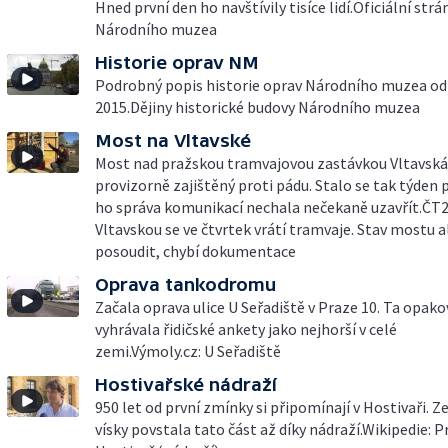
Hned první den ho navštívily tisíce lidí.Oficiální strá
Národního muzea
Historie oprav NM
Podrobný popis historie oprav Národního muzea od
2015.Dějiny historické budovy Národního muzea
Most na Vltavské
Most nad pražskou tramvajovou zastávkou Vltavská
provizorně zajištěný proti pádu. Stalo se tak týden 
ho správa komunikací nechala nečekaně uzavřít.ČT2
Vltavskou se ve čtvrtek vrátí tramvaje. Stav mostu a
posoudit, chybí dokumentace
Oprava tankodromu
Začala oprava ulice U Seřadiště v Praze 10. Ta opak
vyhrávala řidičské ankety jako nejhorší v celé
zemi.Výmoly.cz: U Seřadiště
Hostivařské nádraží
950 let od první zmínky si připomínají v Hostivaři. Z
vísky povstala tato část až díky nádraží.Wikipedie: P