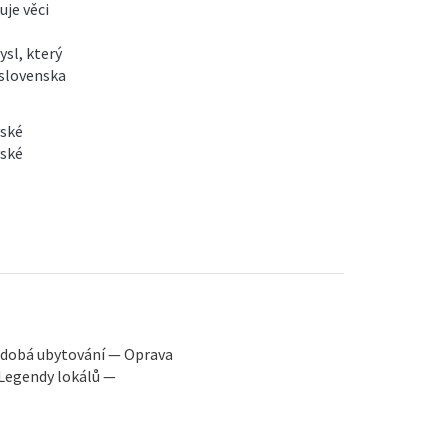
je věci
sl, který
oslovenska
vské
vské
odobá ubytování — Oprava
Legendy lokálů —