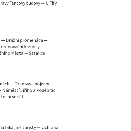
avy Fantovy budovy — U Fífy
e — Drážní promenáda —
Korunovační klenoty —
žního Města — Satalice
hanách — Tramvaje pojedou
— Náměstí Jiřího z Poděbrad
Letní seriál
a láká jiné turisty — Ochrana