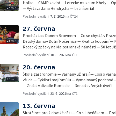
Holka — CAMP zavírá — Letecké muzeum Kbely — Opr
27 min
— Výstava Jana Hendrycha — Letní seriál
Poslední vysílání
7. 7. 2026
na ČT24
27. června
Procházka s Danem Brownem — Co se chystá v Praz
26 min
Dětský domov Dolní Počernice — Kvalita koupání — 
Radecký zpátky na Malostranské náměstí — 50 let Ji
Poslední vysílání
30. 6. 2026
na ČT1
20. června
Škola gastronomie — Varhany už hrají — Cosi o var
26 min
všude — Cyklisti mají smůlu — Vymalovaný podchod 
— Zničit v divadle Komedie — Den otevřených dveří — 
Poslední vysílání
23. 6. 2026
na ČT1
13. června
Sirotčince pro židovské děti — Co s Libeňákem — Prah