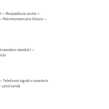
D — Rozpadla se socha —
 — Patrimonium pro futuro —
ostranském náměstí —
otín
 Telefonní signál v tunelech
 Letní seriál