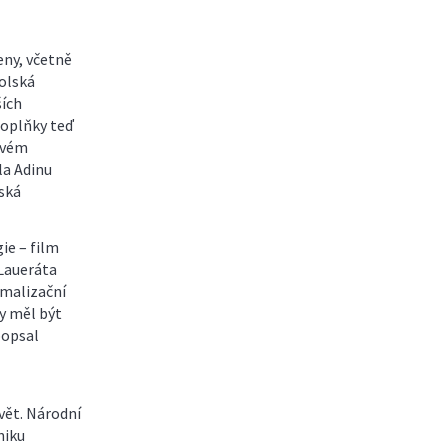
eny, včetně
olská
ších
doplňky teď
ovém
la Adinu
ská
ie – film
 Laueráta
rmalizační
by měl být
popsal
vět. Národní
niku