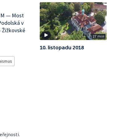
 NM — Most
Podolská v
 Žižkovské
27 min
10. listopadu 2018
nismus
řejnosti.