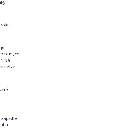
nky
 roku
 je
po tom, co
4: Na
le nelze
ovaně
e zapadlé
raha-