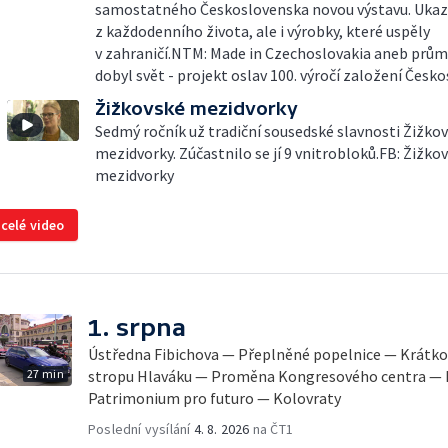
samostatného Československa novou výstavu. Ukazu
z každodenního života, ale i výrobky, které uspěly
v zahraničí.NTM: Made in Czechoslovakia aneb průmy
dobyl svět - projekt oslav 100. výročí založení Česk
Žižkovské mezidvorky
Sedmý ročník už tradiční sousedské slavnosti Žižko
mezidvorky. Zúčastnilo se jí 9 vnitrobloků.FB: Žižko
mezidvorky
 celé video
1. srpna
Ústředna Fibichova — Přeplněné popelnice — Krátk
27 min
stropu Hlaváku — Proměna Kongresového centra — 
Patrimonium pro futuro — Kolovraty
Poslední vysílání
4. 8. 2026
na ČT1