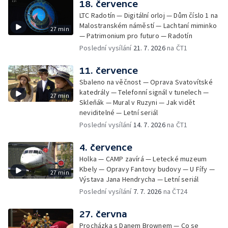
18. července
LTC Radotín — Digitální orloj — Dům číslo 1 na
Malostranském náměstí — Lachtaní miminko
27 min
— Patrimonium pro futuro — Radotín
Poslední vysílání
21. 7. 2026
na ČT1
11. července
Sbaleno na věčnost — Oprava Svatovítské
katedrály — Telefonní signál v tunelech —
27 min
Skleňák — Mural v Ruzyni — Jak vidět
neviditelné — Letní seriál
Poslední vysílání
14. 7. 2026
na ČT1
4. července
Holka — CAMP zavírá — Letecké muzeum
Kbely — Opravy Fantovy budovy — U Fífy —
27 min
Výstava Jana Hendrycha — Letní seriál
Poslední vysílání
7. 7. 2026
na ČT24
27. června
Procházka s Danem Brownem — Co se