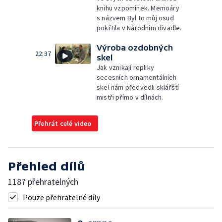
knihu vzpomínek. Memoáry
s názvem Byl to můj osud
pokřtila v Národním divadle.
Výroba ozdobných
22:37
skel
Jak vznikají repliky
secesních ornamentálních
skel nám předvedli sklářští
mistři přímo v dílnách.
Přehrát celé video
Přehled dílů
1187 přehratelných
Pouze přehratelné díly