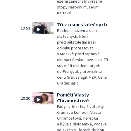
území zanechaly výrazné
stopy.Národní muzeum:
Keltové
Tři z osmi statečných
19:53
Poslední naživu z osmi
statečných, kteří
před půlstoletím našli
odvahu protestovat
v Moskvě proti srpnové
okupaci Československa. Tři
sovětští disidenti přijeli
do Prahy, aby převzali tu
cenu Gratias agit.MZV: Cena
Gratias agit
Paměti Vlasty
20:20
Chramostové
Pády i vítězství, život plný
dramat a komedií. Vlasta
Chramostová, herečka
a bývalá disidentka, vydává
ve svých 91 letech druhou