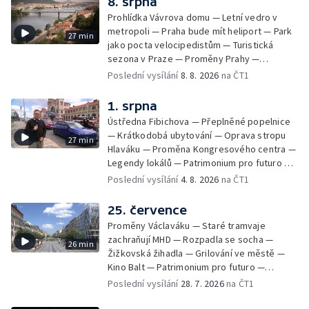
8. srpna
Prohlídka Vávrova domu — Letní vedro v
metropoli — Praha bude mít heliport — Park
27 min
jako pocta velocipedistům — Turistická
sezona v Praze — Proměny Prahy —
Patrimonium pro futuro — Koloděje
Poslední vysílání
8. 8. 2026
na ČT1
1. srpna
Ústředna Fibichova — Přeplněné popelnice
— Krátkodobá ubytování — Oprava stropu
27 min
Hlaváku — Proměna Kongresového centra —
Legendy lokálů — Patrimonium pro futuro —
Kolovraty
Poslední vysílání
4. 8. 2026
na ČT1
25. července
Proměny Václaváku — Staré tramvaje
zachraňují MHD — Rozpadla se socha —
26 min
Žižkovská žihadla — Grilování ve městě —
Kino Balt — Patrimonium pro futuro —
Třebonice
Poslední vysílání
28. 7. 2026
na ČT1