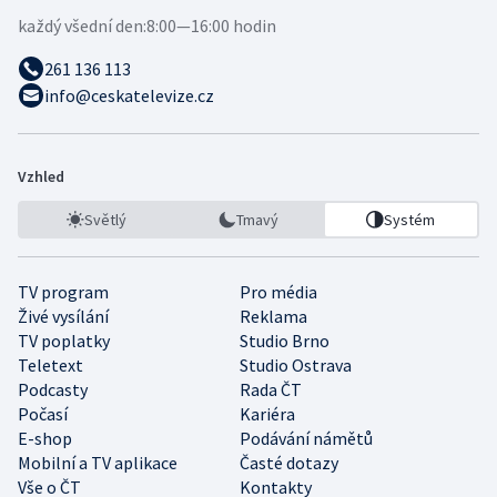
každý všední den:
8:00—16:00 hodin
261 136 113
info@ceskatelevize.cz
Vzhled
Světlý
Tmavý
Systém
TV program
Pro média
Živé vysílání
Reklama
TV poplatky
Studio Brno
Teletext
Studio Ostrava
Podcasty
Rada ČT
Počasí
Kariéra
E-shop
Podávání námětů
Mobilní a TV aplikace
Časté dotazy
Vše o ČT
Kontakty