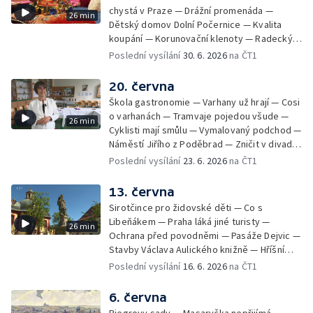
chystá v Praze — Drážní promenáda —
26 min
Dětský domov Dolní Počernice — Kvalita
koupání — Korunovační klenoty — Radecký
zpátky na Malostranské náměstí — 50 let
Poslední vysílání
30. 6. 2026
na ČT1
Jižního Města — Satalice
20. června
Škola gastronomie — Varhany už hrají — Cosi
o varhanách — Tramvaje pojedou všude —
26 min
Cyklisti mají smůlu — Vymalovaný podchod —
Náměstí Jiřího z Poděbrad — Zničit v divadle
Komedie — Den otevřených dveří — Letní
Poslední vysílání
23. 6. 2026
na ČT1
seriál
13. června
Sirotčince pro židovské děti — Co s
Libeňákem — Praha láká jiné turisty —
26 min
Ochrana před povodněmi — Pasáže Dejvic —
Stavby Václava Aulického knižně — Hříšní
lidé v Divadle ABC — Kunratice
Poslední vysílání
16. 6. 2026
na ČT1
6. června