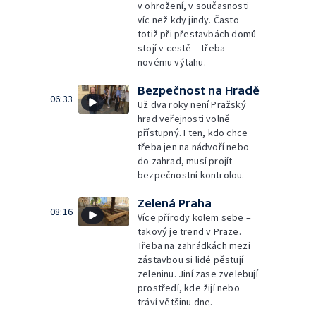
v ohrožení, v současnosti
víc než kdy jindy. Často
totiž při přestavbách domů
stojí v cestě – třeba
novému výtahu.
Bezpečnost na Hradě
06:33
Už dva roky není Pražský
hrad veřejnosti volně
přístupný. I ten, kdo chce
třeba jen na nádvoří nebo
do zahrad, musí projít
bezpečnostní kontrolou.
Zelená Praha
08:16
Více přírody kolem sebe –
takový je trend v Praze.
Třeba na zahrádkách mezi
zástavbou si lidé pěstují
zeleninu. Jiní zase zvelebují
prostředí, kde žijí nebo
tráví většinu dne.