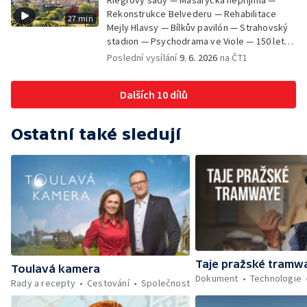
Riegrovy sady — Masaryčka nepřijímá —
Rekonstrukce Belvederu — Rehabilitace
27 min
Mejly Hlavsy — Bílkův pavilón — Strahovský
stadion — Psychodrama ve Viole — 150 let
od smrti Františka Palackého —
Poslední vysílání
9. 6. 2026
na ČT1
Staroměstské pasáže
Dalších 10 dílů
Ostatní také sledují
Taje pražské tramw
Toulavá kamera
Dokument
Technologie
Rady a recepty
Cestování
Společnost