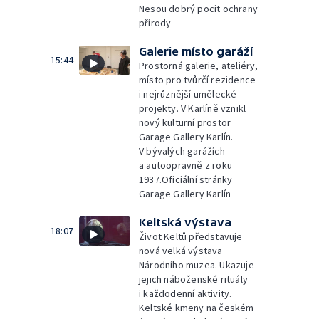
Nesou dobrý pocit ochrany
přírody
Galerie místo garáží
15:44
Prostorná galerie, ateliéry,
místo pro tvůrčí rezidence
i nejrůznější umělecké
projekty. V Karlíně vznikl
nový kulturní prostor
Garage Gallery Karlín.
V bývalých garážích
a autoopravně z roku
1937.Oficiální stránky
Garage Gallery Karlín
Keltská výstava
18:07
Život Keltů představuje
nová velká výstava
Národního muzea. Ukazuje
jejich náboženské rituály
i každodenní aktivity.
Keltské kmeny na českém