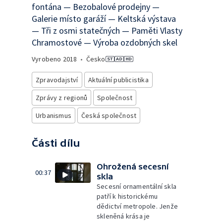
fontána — Bezobalové prodejny —
Galerie místo garáží — Keltská výstava
— Tři z osmi statečných — Paměti Vlasty
Chramostové — Výroba ozdobných skel
Vyrobeno
2018
•
Česko
Zpravodajství
Aktuální publicistika
Zprávy z regionů
Společnost
Urbanismus
Česká společnost
Části dílu
Ohrožená secesní
00:37
skla
Secesní ornamentální skla
patří k historickému
dědictví metropole. Jenže
skleněná krása je