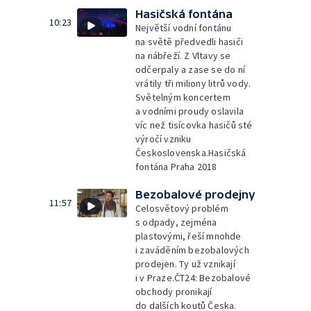
Hasičská fontána
10:23
Největší vodní fontánu
na světě předvedli hasiči
na nábřeží. Z Vltavy se
odčerpaly a zase se do ní
vrátily tři miliony litrů vody.
Světelným koncertem
a vodními proudy oslavila
víc než tisícovka hasičů sté
výročí vzniku
Československa.Hasičská
fontána Praha 2018
Bezobalové prodejny
11:57
Celosvětový problém
s odpady, zejména
plastovými, řeší mnohde
i zaváděním bezobalových
prodejen. Ty už vznikají
i v Praze.ČT24: Bezobalové
obchody pronikají
do dalších koutů Česka.