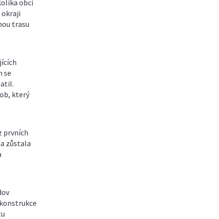
kolika obcí
 okraji
nou trasu
ících
h se
atil.
ob, který
z prvních
na zůstala
a
dov
ekonstrukce
tu