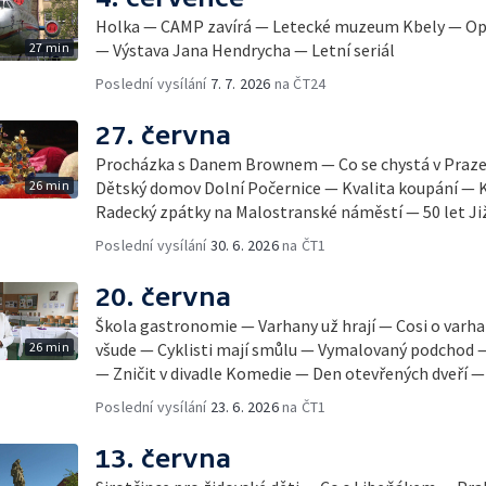
Holka — CAMP zavírá — Letecké muzeum Kbely — Opr
27 min
— Výstava Jana Hendrycha — Letní seriál
Poslední vysílání
7. 7. 2026
na ČT24
27. června
Procházka s Danem Brownem — Co se chystá v Praz
26 min
Dětský domov Dolní Počernice — Kvalita koupání — 
Radecký zpátky na Malostranské náměstí — 50 let Ji
Poslední vysílání
30. 6. 2026
na ČT1
20. června
Škola gastronomie — Varhany už hrají — Cosi o var
26 min
všude — Cyklisti mají smůlu — Vymalovaný podchod 
— Zničit v divadle Komedie — Den otevřených dveří — 
Poslední vysílání
23. 6. 2026
na ČT1
13. června