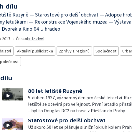
h dílu
letiště Ruzyně — Starostové pro delší obchvat — Adopce hro
zny letuškami — Rekonstrukce Vojenského muzea — Výstava 
 Dvorek a Kino 64 U hradeb
o
2017
•
Česko
ajství
Aktuální publicistika
Zprávy z regionů
Společnost
Urba
společnost
 dílu
80 let letiště Ruzyně
5. duben 1937, významný den pro české letectví. Ru
letiště se otevírá pro veřejnost. První letadlo přistá
– byl to Douglas DC2 na trase z Piešťan do Prahy.
Starostové pro delší obchvat
Už skoro 50 let se plánuje silniční okruh kolem Prah