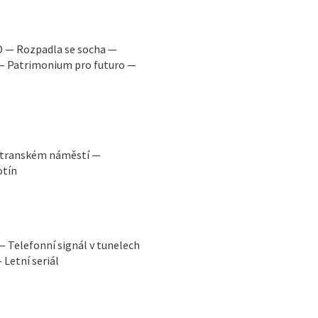
D — Rozpadla se socha —
 — Patrimonium pro futuro —
ostranském náměstí —
otín
 Telefonní signál v tunelech
 Letní seriál