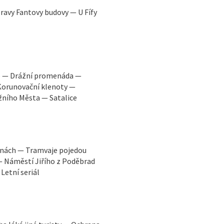
avy Fantovy budovy — U Fífy
e — Drážní promenáda —
Korunovační klenoty —
žního Města — Satalice
hanách — Tramvaje pojedou
— Náměstí Jiřího z Poděbrad
Letní seriál