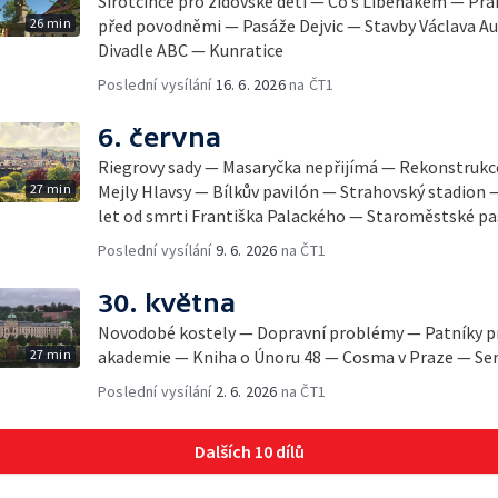
Sirotčince pro židovské děti — Co s Libeňákem — Prah
26 min
před povodněmi — Pasáže Dejvic — Stavby Václava Aul
Divadle ABC — Kunratice
Poslední vysílání
16. 6. 2026
na ČT1
6. června
Riegrovy sady — Masaryčka nepřijímá — Rekonstrukc
27 min
Mejly Hlavsy — Bílkův pavilón — Strahovský stadion
let od smrti Františka Palackého — Staroměstské p
Poslední vysílání
9. 6. 2026
na ČT1
30. května
Novodobé kostely — Dopravní problémy — Patníky pr
27 min
akademie — Kniha o Únoru 48 — Cosma v Praze — Seri
Poslední vysílání
2. 6. 2026
na ČT1
Dalších 10 dílů