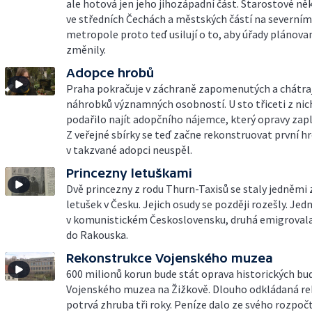
ale hotová jen jeho jihozápadní část. Starostové ně
ve středních Čechách a městských částí na severním
metropole proto teď usilují o to, aby úřady plánova
změnily.
Adopce hrobů
Praha pokračuje v záchraně zapomenutých a chátraj
náhrobků významných osobností. U sto třiceti z nic
podařilo najít adopčního nájemce, který opravy zapl
Z veřejné sbírky se teď začne rekonstruovat první hr
v takzvané adopci neuspěl.
Princezny letuškami
Dvě princezny z rodu Thurn-Taxisů se staly jedněmi 
letušek v Česku. Jejich osudy se později rozešly. Jed
v komunistickém Československu, druhá emigroval
do Rakouska.
Rekonstrukce Vojenského muzea
600 milionů korun bude stát oprava historických bu
Vojenského muzea na Žižkově. Dlouho odkládaná r
potrvá zhruba tři roky. Peníze dalo ze svého rozpoč