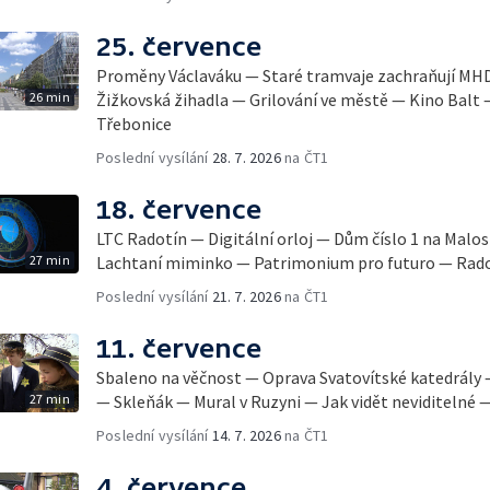
25. července
Proměny Václaváku — Staré tramvaje zachraňují MH
26 min
Žižkovská žihadla — Grilování ve městě — Kino Balt
Třebonice
Poslední vysílání
28. 7. 2026
na ČT1
18. července
LTC Radotín — Digitální orloj — Dům číslo 1 na Mal
27 min
Lachtaní miminko — Patrimonium pro futuro — Rad
Poslední vysílání
21. 7. 2026
na ČT1
11. července
Sbaleno na věčnost — Oprava Svatovítské katedrály —
27 min
— Skleňák — Mural v Ruzyni — Jak vidět neviditelné —
Poslední vysílání
14. 7. 2026
na ČT1
4. července