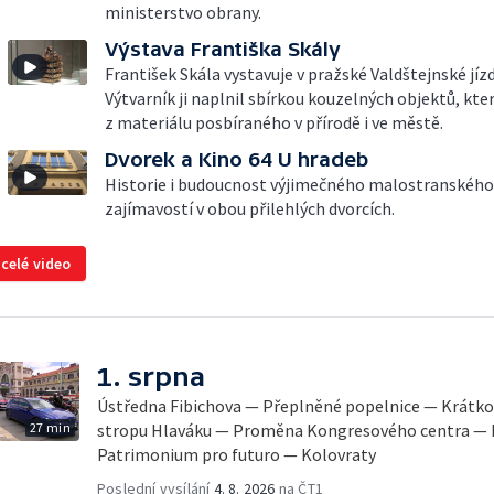
ministerstvo obrany.
Výstava Františka Skály
František Skála vystavuje v pražské Valdštejnské jíz
Výtvarník ji naplnil sbírkou kouzelných objektů, kte
z materiálu posbíraného v přírodě i ve městě.
Dvorek a Kino 64 U hradeb
Historie i budoucnost výjimečného malostranského
zajímavostí v obou přilehlých dvorcích.
 celé video
1. srpna
Ústředna Fibichova — Přeplněné popelnice — Krátk
27 min
stropu Hlaváku — Proměna Kongresového centra — 
Patrimonium pro futuro — Kolovraty
Poslední vysílání
4. 8. 2026
na ČT1