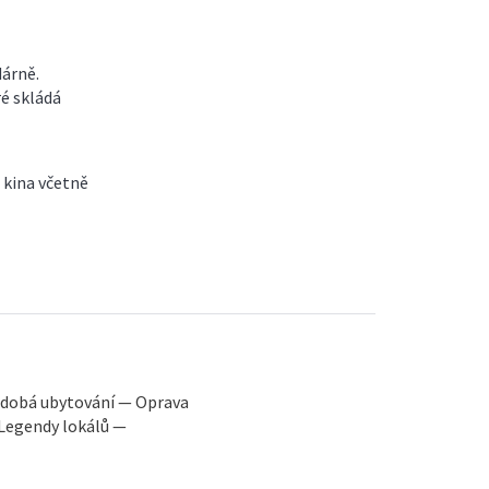
dárně.
ré skládá
 kina včetně
odobá ubytování — Oprava
Legendy lokálů —