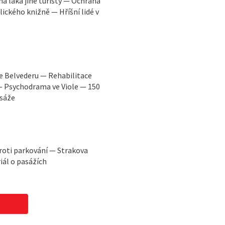
a láká jiné turisty — Ochrana
ického knižně — Hříšní lidé v
e Belvederu — Rehabilitace
 — Psychodrama ve Viole — 150
asáže
oti parkování — Strakova
ál o pasážích