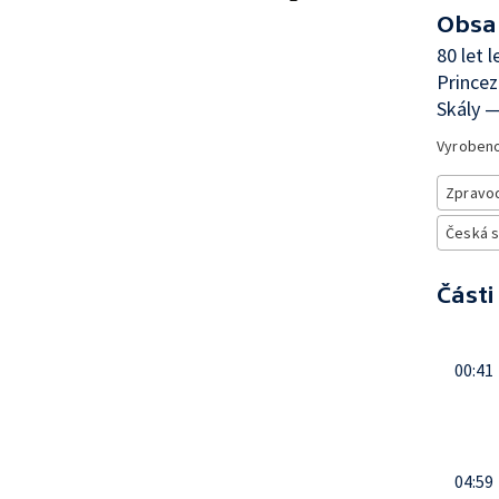
Obsa
80 let 
Prince
Skály —
Vyroben
Zpravod
Česká 
Části
00:41
04:59