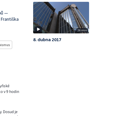
bů —
Františka
26 min
8. dubna 2017
nismus
zyňské
lo v 9 hodin
y. Dosud je