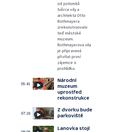
od potomků
tvůrce vily a
architekta Otto
Rothmayera
zrekonstruovalo
teď městské
muzeum.
Rothmayerova vila
je připravená
přivítat první
zájemce o
prohlídku.
Národní
05:41
muzeum
uprostřed
rekonstrukce
Z dvorku bude
07:26
parkoviště
Lanovka stojí
09:06