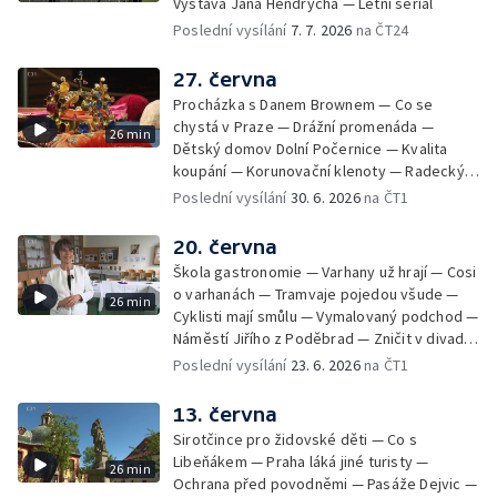
Výstava Jana Hendrycha — Letní seriál
Poslední vysílání
7. 7. 2026
na ČT24
27. června
Procházka s Danem Brownem — Co se
chystá v Praze — Drážní promenáda —
26 min
Dětský domov Dolní Počernice — Kvalita
koupání — Korunovační klenoty — Radecký
zpátky na Malostranské náměstí — 50 let
Poslední vysílání
30. 6. 2026
na ČT1
Jižního Města — Satalice
20. června
Škola gastronomie — Varhany už hrají — Cosi
o varhanách — Tramvaje pojedou všude —
26 min
Cyklisti mají smůlu — Vymalovaný podchod —
Náměstí Jiřího z Poděbrad — Zničit v divadle
Komedie — Den otevřených dveří — Letní
Poslední vysílání
23. 6. 2026
na ČT1
seriál
13. června
Sirotčince pro židovské děti — Co s
Libeňákem — Praha láká jiné turisty —
26 min
Ochrana před povodněmi — Pasáže Dejvic —