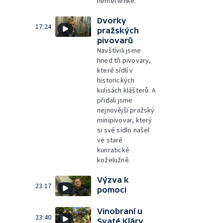
neměl lehké.
Dvorky
17:24
pražských
pivovarů
Navštívili jsme
hned tři pivovary,
které sídlí v
historických
kulisách klášterů. A
přidali jsme
nejnovější pražský
minipivovar, který
si své sídlo našel
ve staré
kunratické
koželužně.
Výzva k
23:17
pomoci
Vinobraní u
23:40
Svaté Kláry