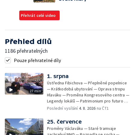
Přehrát celé video
Přehled dílů
1186 přehratelných
Pouze přehratelné díly
1. srpna
Ústředna Fibichova — Přeplněné popelnice
— Krátkodobá ubytování — Oprava stropu
27 min
Hlaváku — Proměna Kongresového centra —
Legendy lokálů — Patrimonium pro futuro —
Kolovraty
Poslední vysílání
4. 8. 2026
na ČT1
25. července
Proměny Václaváku — Staré tramvaje
zachraňují MHD — Rozpadla se socha —