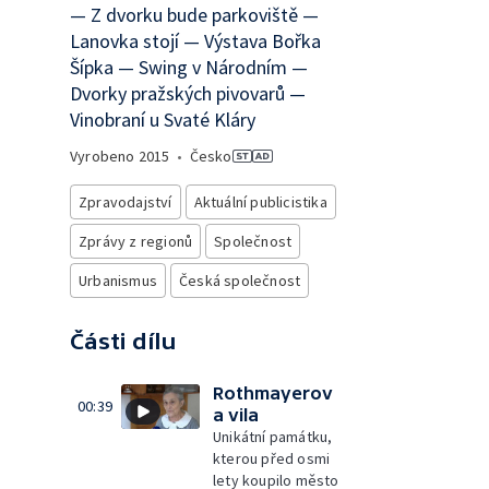
— Z dvorku bude parkoviště —
Lanovka stojí — Výstava Bořka
Šípka — Swing v Národním —
Dvorky pražských pivovarů —
Vinobraní u Svaté Kláry
Vyrobeno
2015
•
Česko
Zpravodajství
Aktuální publicistika
Zprávy z regionů
Společnost
Urbanismus
Česká společnost
Části dílu
Rothmayerov
00:39
a vila
Unikátní památku,
kterou před osmi
lety koupilo město