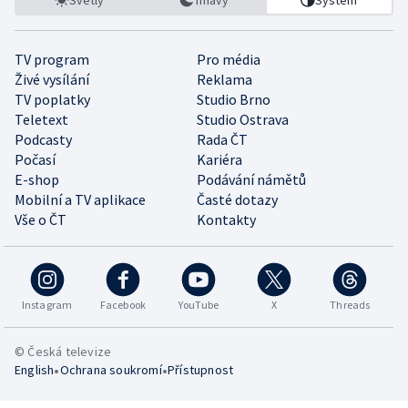
TV program
Pro média
Živé vysílání
Reklama
TV poplatky
Studio Brno
Teletext
Studio Ostrava
Podcasty
Rada ČT
Počasí
Kariéra
E-shop
Podávání námětů
Mobilní a TV aplikace
Časté dotazy
Vše o ČT
Kontakty
Instagram
Facebook
YouTube
X
Threads
© Česká televize
•
•
English
Ochrana soukromí
Přístupnost