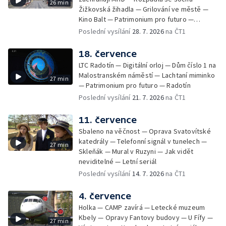
26 min
Žižkovská žihadla — Grilování ve městě —
Kino Balt — Patrimonium pro futuro —
Třebonice
Poslední vysílání
28. 7. 2026
na ČT1
18. července
LTC Radotín — Digitální orloj — Dům číslo 1 na
Malostranském náměstí — Lachtaní miminko
27 min
— Patrimonium pro futuro — Radotín
Poslední vysílání
21. 7. 2026
na ČT1
11. července
Sbaleno na věčnost — Oprava Svatovítské
katedrály — Telefonní signál v tunelech —
27 min
Skleňák — Mural v Ruzyni — Jak vidět
neviditelné — Letní seriál
Poslední vysílání
14. 7. 2026
na ČT1
4. července
Holka — CAMP zavírá — Letecké muzeum
Kbely — Opravy Fantovy budovy — U Fífy —
27 min