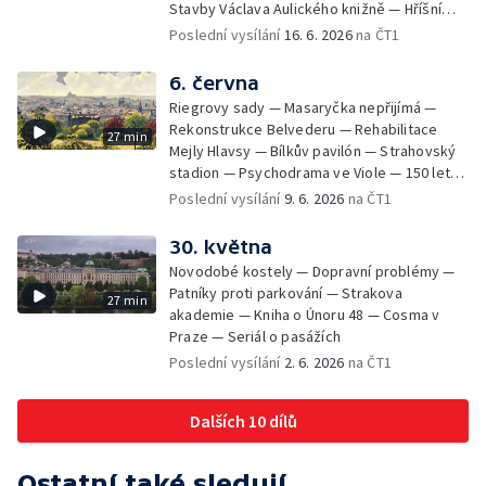
Stavby Václava Aulického knižně — Hříšní
lidé v Divadle ABC — Kunratice
Poslední vysílání
16. 6. 2026
na ČT1
6. června
Riegrovy sady — Masaryčka nepřijímá —
Rekonstrukce Belvederu — Rehabilitace
27 min
Mejly Hlavsy — Bílkův pavilón — Strahovský
stadion — Psychodrama ve Viole — 150 let
od smrti Františka Palackého —
Poslední vysílání
9. 6. 2026
na ČT1
Staroměstské pasáže
30. května
Novodobé kostely — Dopravní problémy —
Patníky proti parkování — Strakova
27 min
akademie — Kniha o Únoru 48 — Cosma v
Praze — Seriál o pasážích
Poslední vysílání
2. 6. 2026
na ČT1
Dalších 10 dílů
Ostatní také sledují