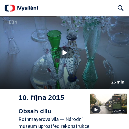
Search
26 min
10. října 2015
Obsah dílu
26 min
Rothmayerova vila — Národní
muzeum uprostřed rekonstrukce