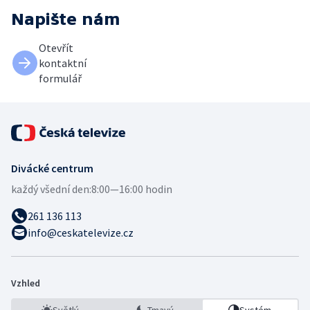
Napište nám
Otevřít
kontaktní
formulář
Divácké centrum
každý všední den:
8:00—16:00 hodin
261 136 113
info@ceskatelevize.cz
Vzhled
Světlý
Tmavý
Systém