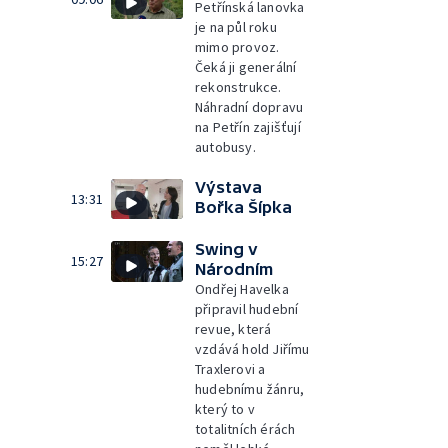
Petřínská lanovka
je na půl roku
mimo provoz.
Čeká ji generální
rekonstrukce.
Náhradní dopravu
na Petřín zajišťují
autobusy.
Výstava
13:31
Bořka Šípka
Swing v
15:27
Národním
Ondřej Havelka
připravil hudební
revue, která
vzdává hold Jiřímu
Traxlerovi a
hudebnímu žánru,
který to v
totalitních érách