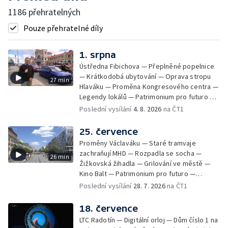
1186 přehratelných
Pouze přehratelné díly
1. srpna
Ústředna Fibichova — Přeplněné popelnice
— Krátkodobá ubytování — Oprava stropu
27 min
Hlaváku — Proměna Kongresového centra —
Legendy lokálů — Patrimonium pro futuro —
Kolovraty
Poslední vysílání
4. 8. 2026
na ČT1
25. července
Proměny Václaváku — Staré tramvaje
zachraňují MHD — Rozpadla se socha —
26 min
Žižkovská žihadla — Grilování ve městě —
Kino Balt — Patrimonium pro futuro —
Třebonice
Poslední vysílání
28. 7. 2026
na ČT1
18. července
LTC Radotín — Digitální orloj — Dům číslo 1 na