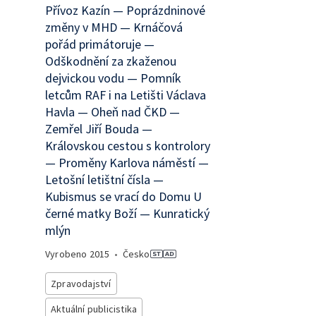
Přívoz Kazín — Poprázdninové
změny v MHD — Krnáčová
pořád primátoruje —
Odškodnění za zkaženou
dejvickou vodu — Pomník
letcům RAF i na Letišti Václava
Havla — Oheň nad ČKD —
Zemřel Jiří Bouda —
Královskou cestou s kontrolory
— Proměny Karlova náměstí —
Letošní letištní čísla —
Kubismus se vrací do Domu U
černé matky Boží — Kunratický
mlýn
Vyrobeno
2015
•
Česko
Zpravodajství
Aktuální publicistika