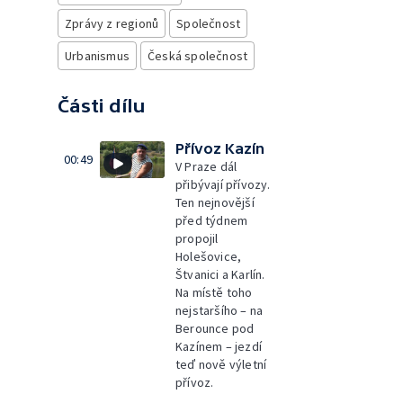
Zprávy z regionů
Společnost
Urbanismus
Česká společnost
Části dílu
Přívoz Kazín
00:49
V Praze dál
přibývají přívozy.
Ten nejnovější
před týdnem
propojil
Holešovice,
Štvanici a Karlín.
Na místě toho
nejstaršího – na
Berounce pod
Kazínem – jezdí
teď nově výletní
přívoz.