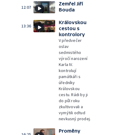
Zemřel Jiří
12:07
Bouda
Královskou
13:36
cestou s
kontrolory
V předvečer
oslav
sedmistého
výročí narození
Karla IV.
kontrolují
památkáři s
úředníky
Královskou
cestu. Rádi by ji
do půl roku
zkultivovali a
vymýtili odtud
nevkusný prodej.
Proměny
16:25