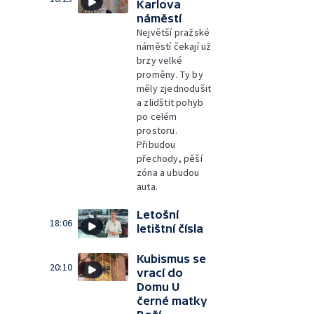
Karlova
náměstí
Největší pražské
náměstí čekají už
brzy velké
proměny. Ty by
měly zjednodušit
a zlidštit pohyb
po celém
prostoru.
Přibudou
přechody, pěší
zóna a ubudou
auta.
Letošní
18:06
letištní čísla
Kubismus se
20:10
vrací do
Domu U
černé matky