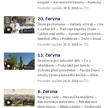
koupání — Korunovační klenoty — Radecký
zpátky na Malostranské náměstí — 50 let
Poslední vysílání
30. 6. 2026
na ČT1
Jižního Města — Satalice
20. června
Škola gastronomie — Varhany už hrají — Cosi
o varhanách — Tramvaje pojedou všude —
26 min
Cyklisti mají smůlu — Vymalovaný podchod —
Náměstí Jiřího z Poděbrad — Zničit v divadle
Komedie — Den otevřených dveří — Letní
Poslední vysílání
23. 6. 2026
na ČT1
seriál
13. června
Sirotčince pro židovské děti — Co s
Libeňákem — Praha láká jiné turisty —
26 min
Ochrana před povodněmi — Pasáže Dejvic —
Stavby Václava Aulického knižně — Hříšní
lidé v Divadle ABC — Kunratice
Poslední vysílání
16. 6. 2026
na ČT1
6. června
Riegrovy sady — Masaryčka nepřijímá —
Rekonstrukce Belvederu — Rehabilitace
27 min
Mejly Hlavsy — Bílkův pavilón — Strahovský