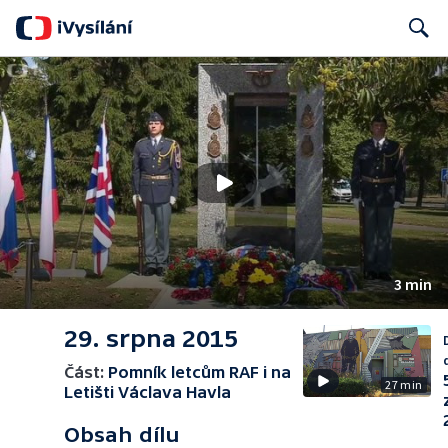
Search
3 min
29. srpna 2015
Část:
Pomník letcům RAF i na
27 min
Letišti Václava Havla
Obsah dílu