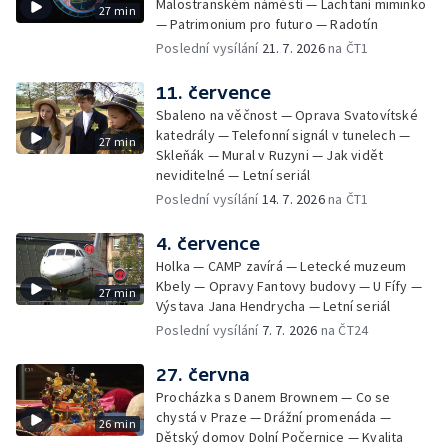
Malostranském náměstí — Lachtaní miminko
27 min
— Patrimonium pro futuro — Radotín
Poslední vysílání
21. 7. 2026
na ČT1
11. července
Sbaleno na věčnost — Oprava Svatovítské
katedrály — Telefonní signál v tunelech —
27 min
Skleňák — Mural v Ruzyni — Jak vidět
neviditelné — Letní seriál
Poslední vysílání
14. 7. 2026
na ČT1
4. července
Holka — CAMP zavírá — Letecké muzeum
Kbely — Opravy Fantovy budovy — U Fífy —
27 min
Výstava Jana Hendrycha — Letní seriál
Poslední vysílání
7. 7. 2026
na ČT24
27. června
Procházka s Danem Brownem — Co se
chystá v Praze — Drážní promenáda —
26 min
Dětský domov Dolní Počernice — Kvalita