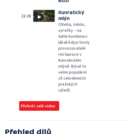
Boží
Kunratický
22:26
mlýn
Chleba, máslo,
syrečky – na
tuhle kombinaci
lákali kdysi hosty
provozovatelé
restaurace v
Kunratickém
mlýně. Býval to
velmi populární
cíl celodenních
pražských
výletů.
Přehrát celé video
Přehled dílů