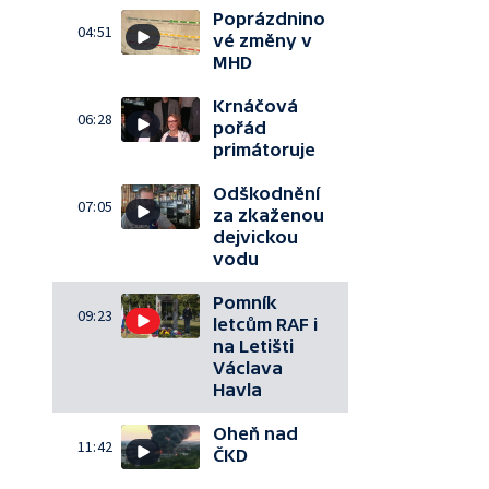
Poprázdnino
04:51
vé změny v
MHD
Krnáčová
06:28
pořád
primátoruje
Odškodnění
07:05
za zkaženou
dejvickou
vodu
Pomník
09:23
letcům RAF i
na Letišti
Václava
Havla
Oheň nad
11:42
ČKD