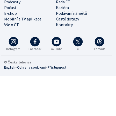
Podcasty
Rada ČT
Počasí
Kariéra
E-shop
Podávání námětů
Mobilní a TV aplikace
Časté dotazy
Vše o ČT
Kontakty
Instagram
Facebook
YouTube
X
Threads
© Česká televize
•
•
English
Ochrana soukromí
Přístupnost