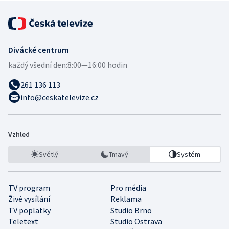
Divácké centrum
každý všední den:
8:00—16:00 hodin
261 136 113
info@ceskatelevize.cz
Vzhled
Světlý
Tmavý
Systém
TV program
Pro média
Živé vysílání
Reklama
TV poplatky
Studio Brno
Teletext
Studio Ostrava