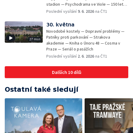
stadion — Psychodrama ve Viole — 150 let
od smrti Františka Palackého —
Poslední vysílání
9. 6. 2026
na ČT1
Staroměstské pasáže
30. května
Novodobé kostely — Dopravní problémy —
Patníky proti parkování — Strakova
27 min
akademie — Kniha o Únoru 48 — Cosma v
Praze — Seriál o pasážích
Poslední vysílání
2. 6. 2026
na ČT1
Dalších 10 dílů
Ostatní také sledují