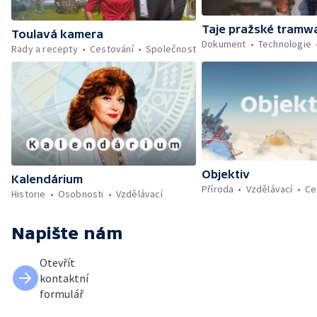
Taje pražské tramw
Toulavá kamera
Dokument
Technologie
Rady a recepty
Cestování
Společnost
Objektiv
Kalendárium
Příroda
Vzdělávací
Ce
Historie
Osobnosti
Vzdělávací
Napište nám
Otevřít
kontaktní
formulář