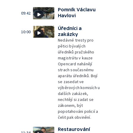
Pomník Václavu
09:42
Havlovi
Úředníci a
10:00
zakázky
Nedávné tresty pro
pětici bývalých
úředníků pražského
magistrátu v kauze
Opencard nahánějí
strach současnému
aparátu úředníků. Bojí
se zasedat ve
výběrových komisích u
dalších zakázek,
nechtějí si zadat se
zákonem, být
popotahováni policií a
čelit pak obvinění.
Restaurování
11:34