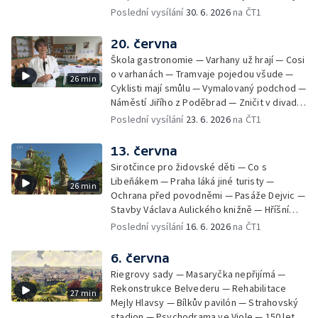
zpátky na Malostranské náměstí — 50 let
Poslední vysílání
30. 6. 2026
na ČT1
Jižního Města — Satalice
20. června
Škola gastronomie — Varhany už hrají — Cosi
o varhanách — Tramvaje pojedou všude —
26 min
Cyklisti mají smůlu — Vymalovaný podchod —
Náměstí Jiřího z Poděbrad — Zničit v divadle
Komedie — Den otevřených dveří — Letní
Poslední vysílání
23. 6. 2026
na ČT1
seriál
13. června
Sirotčince pro židovské děti — Co s
Libeňákem — Praha láká jiné turisty —
26 min
Ochrana před povodněmi — Pasáže Dejvic —
Stavby Václava Aulického knižně — Hříšní
lidé v Divadle ABC — Kunratice
Poslední vysílání
16. 6. 2026
na ČT1
6. června
Riegrovy sady — Masaryčka nepřijímá —
Rekonstrukce Belvederu — Rehabilitace
27 min
Mejly Hlavsy — Bílkův pavilón — Strahovský
stadion — Psychodrama ve Viole — 150 let