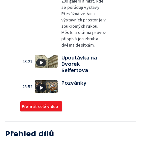
200 galerií a míst, kde
se pořádají výstavy.
Převážná většina
výstavních prostor je v
soukromých rukou.
Město a stát na provoz
přispívá jen zhruba
dvěma desítkám.
Upoutávka na
23:21
Dvorek
Seifertova
Pozvánky
23:52
Přehrát celé video
Přehled dílů