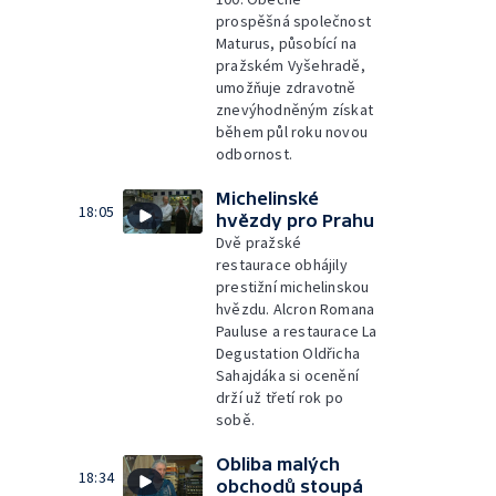
prospěšná společnost
Maturus, působící na
pražském Vyšehradě,
umožňuje zdravotně
znevýhodněným získat
během půl roku novou
odbornost.
Michelinské
18:05
hvězdy pro Prahu
Dvě pražské
restaurace obhájily
prestižní michelinskou
hvězdu. Alcron Romana
Pauluse a restaurace La
Degustation Oldřicha
Sahajdáka si ocenění
drží už třetí rok po
sobě.
Obliba malých
18:34
obchodů stoupá