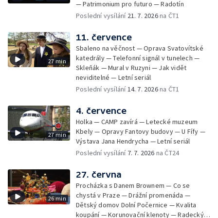
— Patrimonium pro futuro — Radotín
Poslední vysílání
21. 7. 2026
na ČT1
11. července
Sbaleno na věčnost — Oprava Svatovítské
katedrály — Telefonní signál v tunelech —
27 min
Skleňák — Mural v Ruzyni — Jak vidět
neviditelné — Letní seriál
Poslední vysílání
14. 7. 2026
na ČT1
4. července
Holka — CAMP zavírá — Letecké muzeum
Kbely — Opravy Fantovy budovy — U Fífy —
27 min
Výstava Jana Hendrycha — Letní seriál
Poslední vysílání
7. 7. 2026
na ČT24
27. června
Procházka s Danem Brownem — Co se
chystá v Praze — Drážní promenáda —
26 min
Dětský domov Dolní Počernice — Kvalita
koupání — Korunovační klenoty — Radecký