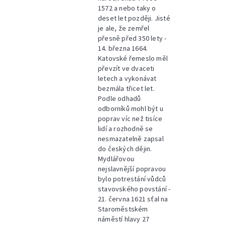
1572 a nebo taky o
deset let později. Jisté
je ale, že zemřel
přesně před 350 lety -
14. března 1664.
Katovské řemeslo měl
převzít ve dvaceti
letech a vykonávat
bezmála třicet let.
Podle odhadů
odborníků mohl být u
poprav víc než tisíce
lidí a rozhodně se
nesmazatelně zapsal
do českých dějin.
Mydlářovou
nejslavnější popravou
bylo potrestání vůdců
stavovského povstání -
21. června 1621 sťal na
Staroměstském
náměstí hlavy 27