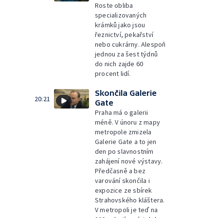
Roste obliba
specializovaných
krámků jako jsou
řeznictví, pekařství
nebo cukrárny. Alespoň
jednou za šest týdnů
do nich zajde 60
procent lidí.
Skončila Galerie
20:21
Gate
Praha má o galerii
méně. V únoru z mapy
metropole zmizela
Galerie Gate a to jen
den po slavnostním
zahájení nové výstavy.
Předčasně a bez
varování skončila i
expozice ze sbírek
Strahovského kláštera.
V metropoli je teď na