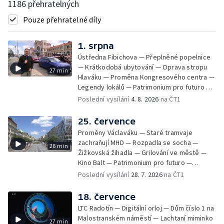
1186 přehratelných
Pouze přehratelné díly
1. srpna
Ústředna Fibichova — Přeplněné popelnice
— Krátkodobá ubytování — Oprava stropu
27 min
Hlaváku — Proměna Kongresového centra —
Legendy lokálů — Patrimonium pro futuro —
Kolovraty
Poslední vysílání
4. 8. 2026
na ČT1
25. července
Proměny Václaváku — Staré tramvaje
zachraňují MHD — Rozpadla se socha —
26 min
Žižkovská žihadla — Grilování ve městě —
Kino Balt — Patrimonium pro futuro —
Třebonice
Poslední vysílání
28. 7. 2026
na ČT1
18. července
LTC Radotín — Digitální orloj — Dům číslo 1 na
Malostranském náměstí — Lachtaní miminko
27 min