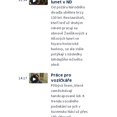
lunet v ND
Od požáru Národního
divadla uběhne brzy
130 let. Restaurátoři,
kteří teď už druhým
rokem pracují na
obnově Ženíškových a
Alšových lunet ve
foyeru historické
budovy, se ale stále
potýkají s následky
tehdejšího ničivého
ohně.
Práce pro
14:17
vozíčkáře
Přibývá firem, které
zaměstnávají
handicapované lidi. K
trendu sociálního
podnikání se jich v
tuzemsku hlásí už přes
100. Obecně