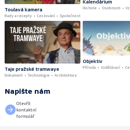
Kalendárium
Historie
Osobnosti
Vz
Toulavá kamera
Rady a recepty
Cestování
Společnost
Objektiv
Příroda
Vzdělávací
Ce
Taje pražské tramwaye
Dokument
Technologie
Architektura
Napište nám
Otevřít
kontaktní
formulář