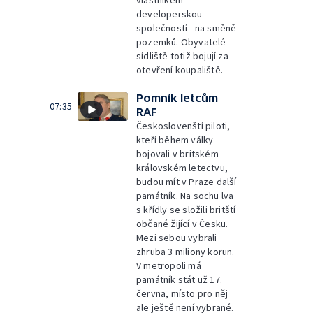
vlastníkem –
developerskou
společností - na směně
pozemků. Obyvatelé
sídliště totiž bojují za
otevření koupaliště.
Pomník letcům
07:35
RAF
Českoslovenští piloti,
kteří během války
bojovali v britském
královském letectvu,
budou mít v Praze další
památník. Na sochu lva
s křídly se složili britští
občané žijící v Česku.
Mezi sebou vybrali
zhruba 3 miliony korun.
V metropoli má
památník stát už 17.
června, místo pro něj
ale ještě není vybrané.