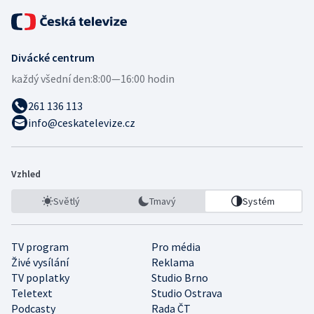
Divácké centrum
každý všední den:
8:00—16:00 hodin
261 136 113
info@ceskatelevize.cz
Vzhled
Světlý
Tmavý
Systém
TV program
Pro média
Živé vysílání
Reklama
TV poplatky
Studio Brno
Teletext
Studio Ostrava
Podcasty
Rada ČT