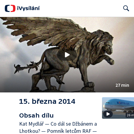
Search
27 min
15. března 2014
Obsah dílu
26 
Kat Mydlář — Co dál se Džbánem a
Lhotkou? — Pomník letcům RAF —