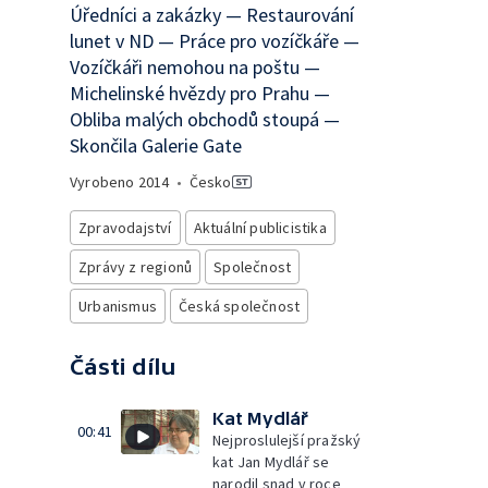
Úředníci a zakázky — Restaurování
lunet v ND — Práce pro vozíčkáře —
Vozíčkáři nemohou na poštu —
Michelinské hvězdy pro Prahu —
Obliba malých obchodů stoupá —
Skončila Galerie Gate
Vyrobeno
2014
•
Česko
Zpravodajství
Aktuální publicistika
Zprávy z regionů
Společnost
Urbanismus
Česká společnost
Části dílu
Kat Mydlář
00:41
Nejproslulejší pražský
kat Jan Mydlář se
narodil snad v roce