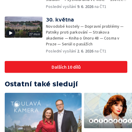
od smrti Františka Palackého —
Poslední vysílání
9. 6. 2026
na ČT1
Staroměstské pasáže
30. května
Novodobé kostely — Dopravní problémy —
Patníky proti parkování — Strakova
27 min
akademie — Kniha o Únoru 48 — Cosma v
Praze — Seriál o pasážích
Poslední vysílání
2. 6. 2026
na ČT1
Dalších 10 dílů
Ostatní také sledují