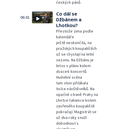
českých pánů.
Co dál se
06:01
Džbánem a
Lhotkou?
Přestože zima podle
kalendáře
ještě neskončila, na
pražských koupalištích
už se chystají na letní
sezonu. Na Džbánu je
letos v plánu kolem
dvaceti koncertů.
Hudební scéna
tam vloni přilákala
tisíce návštěvníků. Na
opačné straně Prahy na
Lhotce tahanice kolem
zavřeného koupaliště
pokračují. Magistrát se
už dva roky snaží
dohodnout s