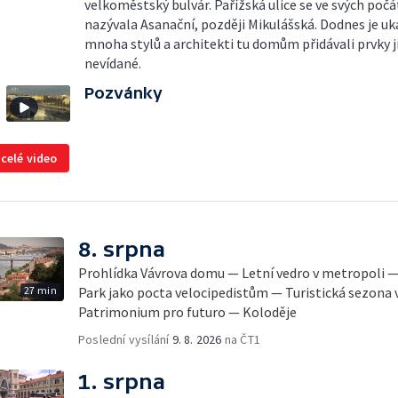
velkoměstský bulvár. Pařížská ulice se ve svých počá
nazývala Asanační, později Mikulášská. Dodnes je u
mnoha stylů a architekti tu domům přidávali prvky j
nevídané.
Pozvánky
 celé video
8. srpna
Prohlídka Vávrova domu — Letní vedro v metropoli —
27 min
Park jako pocta velocipedistům — Turistická sezona
Patrimonium pro futuro — Koloděje
Poslední vysílání
9. 8. 2026
na ČT1
1. srpna