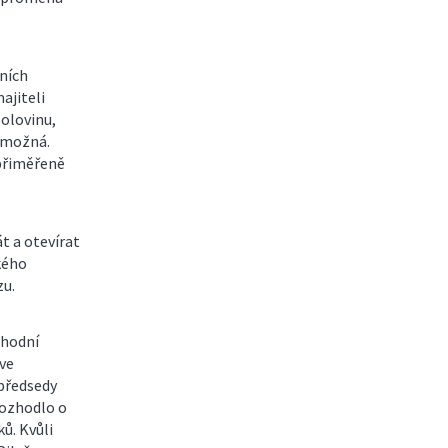
ních
ajiteli
polovinu,
í možná.
epřiměřeně
t a otevírat
kého
zu.
chodní
ve
 předsedy
rozhodlo o
ů. Kvůli