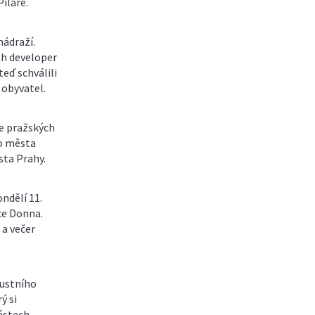
ilaře.
nádraží.
ah developer
eď schválili
 obyvatel.
ce pražských
ho města
sta Prahy.
ondělí 11.
ce Donna.
 a večer
pustního
ý si
ástech.