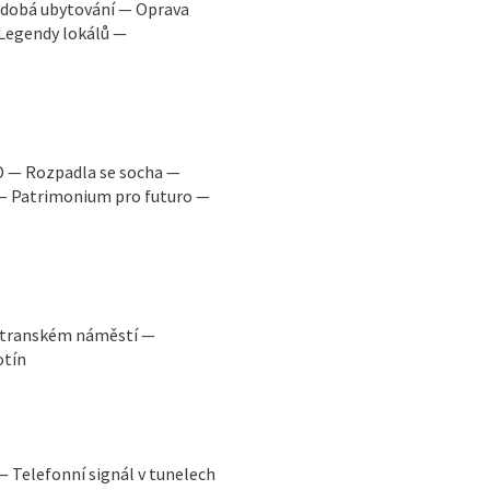
odobá ubytování — Oprava
Legendy lokálů —
D — Rozpadla se socha —
 — Patrimonium pro futuro —
ostranském náměstí —
otín
 Telefonní signál v tunelech