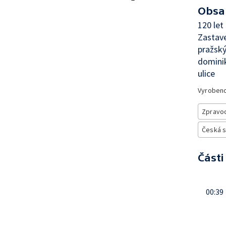
Obsa
120 let
Zastav
pražský
domini
ulice
Vyroben
Zpravod
Česká 
Části
00:39