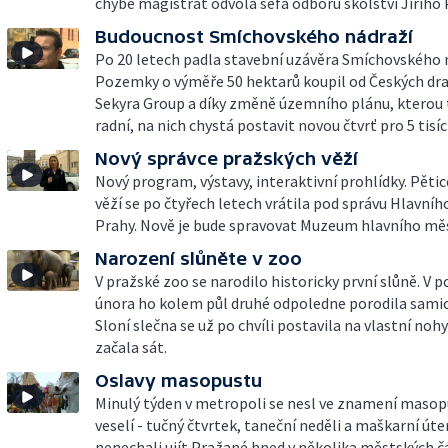
chybě magistrát odvolá šéfa odboru školství Jiřího P
Budoucnost Smíchovského nádraží
Po 20 letech padla stavební uzávěra Smíchovského 
Pozemky o výměře 50 hektarů koupil od Českých dr
Sekyra Group a díky změně územního plánu, kterou t
radní, na nich chystá postavit novou čtvrť pro 5 tisíc
Nový správce pražských věží
Nový program, výstavy, interaktivní prohlídky. Pěti
věží se po čtyřech letech vrátila pod správu Hlavní
Prahy. Nově je bude spravovat Muzeum hlavního mě
Narození slůněte v zoo
V pražské zoo se narodilo historicky první slůně. V p
února ho kolem půl druhé odpoledne porodila sami
Sloní slečna se už po chvíli postavila na vlastní nohy
začala sát.
Oslavy masopustu
Minulý týden v metropoli se nesl ve znamení maso
veselí - tučný čtvrtek, taneční neděli a maškarní úter
nenechali ujít Pražané hned v několika městských č