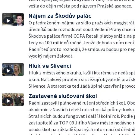
vešla do dějin města pod názvem Pražská asanace.
Nájem za Škodův palác
O předraženém nájmu za sídlo pražských magistrát
úředníků bude rozhodovat soud. Vedení Prahy chce m
Škodova paláce firmě COPA Retail platby snížit na 
tedy na 100 milionů ročně. Jenže dohoda s ním nen
Radní teď proto rozhodli, že smlouvu budou pro n
vysoký nájem žalovat.
Hluk ve Slivenci
Hluk z městského okruhu, kvůli kterému se nedá spá
okna. Na takový problém si stěžují obyvatelé pražs
Slivence. A starostka teď žádá úplné uzavření provo
Zastavené slučování škol
Radní zastavili plánované rušení středních škol. Ob
akademie v Nuslích i elektrotechnická průmyslovka 
Strašnicích budou fungovat i další školní rok. Podle
zastupitelů za TOP 09 Jiřího Vávry město nedávno 
osudu škol na základě špatných informací od úředník