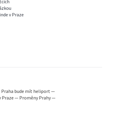
tcích
kázkou
inde v Praze
 Praha bude mít heliport —
 v Praze — Proměny Prahy —