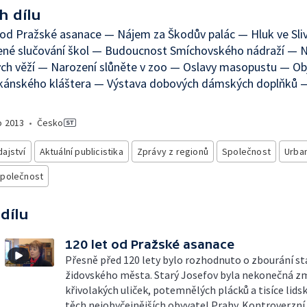
h dílu
 od Pražské asanace — Nájem za Škodův palác — Hluk ve Sli
ené slučování škol — Budoucnost Smíchovského nádraží — N
ch věží — Narození slůněte v zoo — Oslavy masopustu — Ob
kánského kláštera — Výstava dobových dámských doplňků —
o
2013
•
Česko
ajství
Aktuální publicistika
Zprávy z regionů
Společnost
Urba
společnost
 dílu
120 let od Pražské asanace
Přesně před 120 lety bylo rozhodnuto o zbourání s
židovského města. Starý Josefov byla nekonečná z
křivolakých uliček, potemnělých plácků a tisíce lids
těch nejobyčejnějších obyvatel Prahy. Kontroverzn