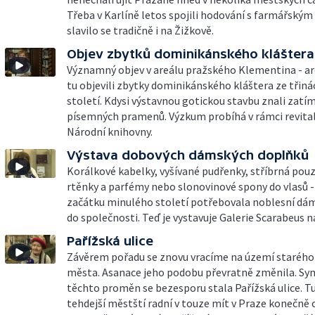
Třeba v Karlíně letos spojili hodování s farmářským
slavilo se tradičně i na Žižkově.
Objev zbytků dominikánského kláštera
Významný objev v areálu pražského Klementina - a
tu objevili zbytky dominikánského kláštera ze třin
století. Kdysi výstavnou gotickou stavbu znali zatím
písemných pramenů. Výzkum probíhá v rámci revita
Národní knihovny.
Výstava dobových dámských doplňků
Korálkové kabelky, vyšívané pudřenky, stříbrná pou
rtěnky a parfémy nebo slonovinové spony do vlasů - 
začátku minulého století potřebovala noblesní dá
do společnosti. Teď je vystavuje Galerie Scarabeus n
Pařížská ulice
Závěrem pořadu se znovu vracíme na území starého
města. Asanace jeho podobu převratně změnila. S
těchto proměn se bezesporu stala Pařížská ulice. Tu 
tehdejší městští radní v touze mít v Praze konečně