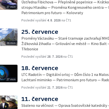
Ústředna Fibichova — Přeplněné popelnice — Krátk
27 min
stropu Hlaváku — Proměna Kongresového centra — 
Patrimonium pro futuro — Kolovraty
Poslední vysílání
4. 8. 2026
na ČT1
25. července
Proměny Václaváku — Staré tramvaje zachraňují MH
26 min
Žižkovská žihadla — Grilování ve městě — Kino Balt
Třebonice
Poslední vysílání
28. 7. 2026
na ČT1
18. července
LTC Radotín — Digitální orloj — Dům číslo 1 na Mal
27 min
Lachtaní miminko — Patrimonium pro futuro — Rad
Poslední vysílání
21. 7. 2026
na ČT1
11. července
Sbaleno na věčnost — Oprava Svatovítské katedrály —