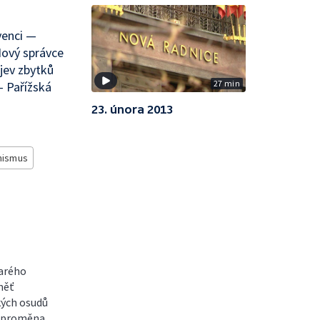
venci —
ový správce
jev zbytků
27 min
 Pařížská
23. února 2013
nismus
tarého
měť
kých osudů
í proměna