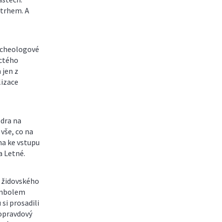
 trhem. A
rcheologové
áctého
 jen z
lizace
zdra na
vše, co na
ma ke vstupu
a Letné.
 židovského
ymbolem
si prosadili
 opravdový