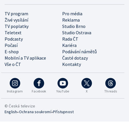
TV program
Pro média
Živé vysílání
Reklama
TV poplatky
Studio Brno
Teletext
Studio Ostrava
Podcasty
Rada ČT
Počasí
Kariéra
E-shop
Podávání námětů
Mobilní a TV aplikace
Časté dotazy
Vše o ČT
Kontakty
Instagram
Facebook
YouTube
X
Threads
© Česká televize
•
•
English
Ochrana soukromí
Přístupnost