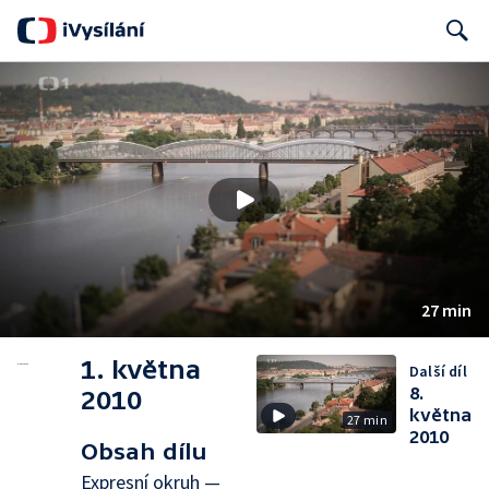
Search
27 min
1. května
Další díl
8.
2010
května
27 min
2010
Obsah dílu
Expresní okruh —