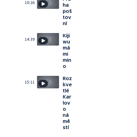
10:26
ha
poš
tov
ní
Kiji
14:39
wu
má
mi
min
o
Roz
15:11
kve
tlé
Kar
lov
o
ná
mě
stí