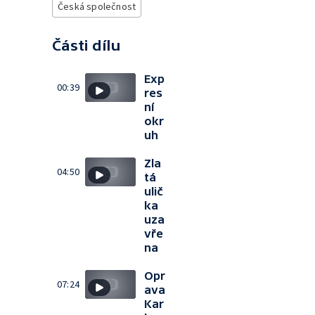
Česká společnost
Části dílu
Exp
00:39
res
ní
okr
uh
Zla
04:50
tá
ulič
ka
uza
vře
na
Opr
07:24
ava
Kar