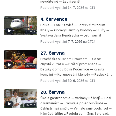
neviditelné — Letní seriál
Poslední vysílání
14. 7. 2026
na ČT1
4. července
Holka — CAMP zavírá — Letecké muzeum
Kbely — Opravy Fantovy budovy — U Fífy —
27 min
Výstava Jana Hendrycha — Letní seriál
Poslední vysílání
7. 7. 2026
na ČT24
27. června
Procházka s Danem Brownem — Co se
chystá v Praze — Drážní promenáda —
26 min
Dětský domov Dolní Počernice — Kvalita
koupání — Korunovační klenoty — Radecký
zpátky na Malostranské náměstí — 50 let
Poslední vysílání
30. 6. 2026
na ČT1
Jižního Města — Satalice
20. června
Škola gastronomie — Varhany už hrají — Cosi
o varhanách — Tramvaje pojedou všude —
26 min
Cyklisti mají smůlu — Vymalovaný podchod —
Náměstí Jiřího z Poděbrad — Zničit v divadle