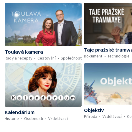
Taje pražské tramw
Toulavá kamera
Dokument
Technologie
Rady a recepty
Cestování
Společnost
Objektiv
Kalendárium
Příroda
Vzdělávací
Ce
Historie
Osobnosti
Vzdělávací