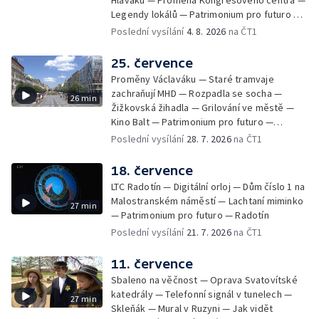
Hlaváku — Proměna Kongresového centra —
Legendy lokálů — Patrimonium pro futuro —
Kolovraty
Poslední vysílání
4. 8. 2026
na ČT1
25. července
Proměny Václaváku — Staré tramvaje
zachraňují MHD — Rozpadla se socha —
26 min
Žižkovská žihadla — Grilování ve městě —
Kino Balt — Patrimonium pro futuro —
Třebonice
Poslední vysílání
28. 7. 2026
na ČT1
18. července
LTC Radotín — Digitální orloj — Dům číslo 1 na
Malostranském náměstí — Lachtaní miminko
27 min
— Patrimonium pro futuro — Radotín
Poslední vysílání
21. 7. 2026
na ČT1
11. července
Sbaleno na věčnost — Oprava Svatovítské
katedrály — Telefonní signál v tunelech —
27 min
Skleňák — Mural v Ruzyni — Jak vidět