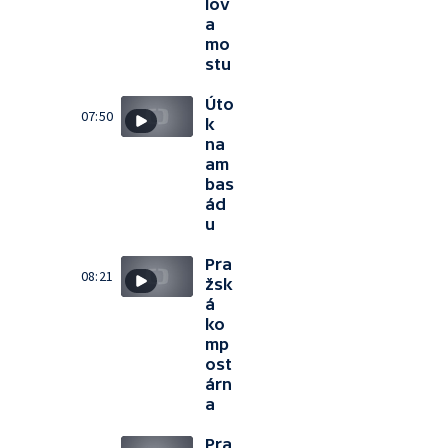
lov
a
mo
stu
Úto
07:50
k
na
am
bas
ád
u
Pra
08:21
žsk
á
ko
mp
ost
árn
a
Pra