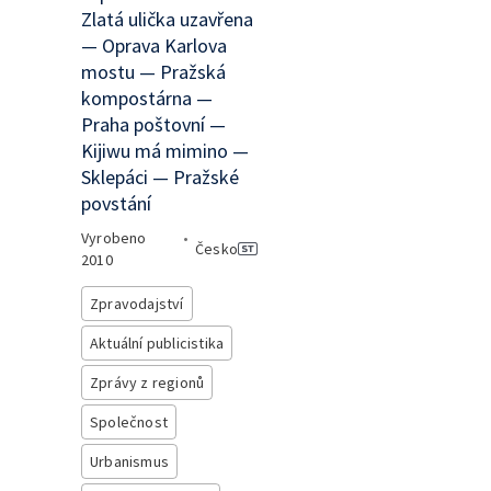
Zlatá ulička uzavřena
— Oprava Karlova
mostu — Pražská
kompostárna —
Praha poštovní —
Kijiwu má mimino —
Sklepáci — Pražské
povstání
Vyrobeno
•
Česko
2010
Zpravodajství
Aktuální publicistika
Zprávy z regionů
Společnost
Urbanismus