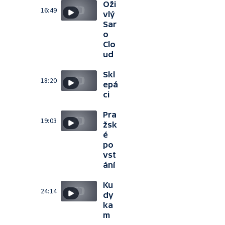
Oži
16:49
vlý
Sar
o
Clo
ud
Skl
18:20
epá
ci
Pra
19:03
žsk
é
po
vst
ání
Ku
24:14
dy
ka
m