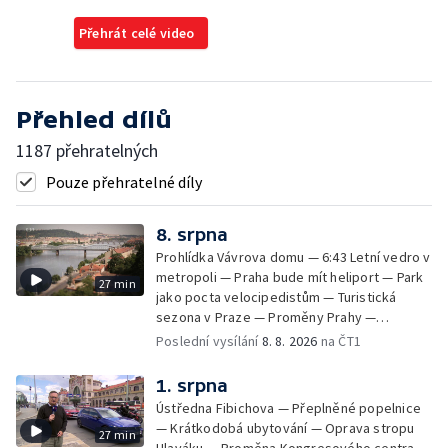
Přehrát celé video
Přehled dílů
1187 přehratelných
Pouze přehratelné díly
8. srpna
Prohlídka Vávrova domu — 6:43 Letní vedro v
metropoli — Praha bude mít heliport — Park
27 min
jako pocta velocipedistům — Turistická
sezona v Praze — Proměny Prahy —
Patrimonium pro futuro — Letní seriál:
Poslední vysílání
8. 8. 2026
na ČT1
Koloděje
1. srpna
Ústředna Fibichova — Přeplněné popelnice
— Krátkodobá ubytování — Oprava stropu
27 min