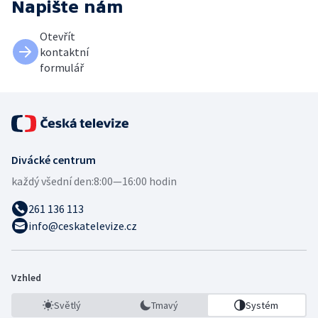
Napište nám
Otevřít
kontaktní
formulář
Divácké centrum
každý všední den:
8:00—16:00 hodin
261 136 113
info@ceskatelevize.cz
Vzhled
Světlý
Tmavý
Systém