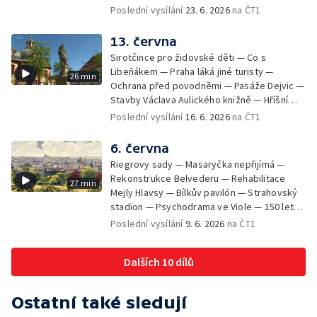
Komedie — Den otevřených dveří — Letní
Poslední vysílání
23. 6. 2026
na ČT1
seriál
13. června
Sirotčince pro židovské děti — Co s
Libeňákem — Praha láká jiné turisty —
26 min
Ochrana před povodněmi — Pasáže Dejvic —
Stavby Václava Aulického knižně — Hříšní
lidé v Divadle ABC — Kunratice
Poslední vysílání
16. 6. 2026
na ČT1
6. června
Riegrovy sady — Masaryčka nepřijímá —
Rekonstrukce Belvederu — Rehabilitace
27 min
Mejly Hlavsy — Bílkův pavilón — Strahovský
stadion — Psychodrama ve Viole — 150 let
od smrti Františka Palackého —
Poslední vysílání
9. 6. 2026
na ČT1
Staroměstské pasáže
Dalších 10 dílů
Ostatní také sledují