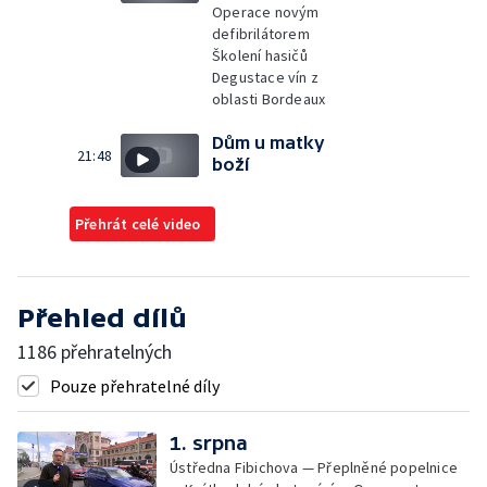
Operace novým
defibrilátorem
Školení hasičů
Degustace vín z
oblasti Bordeaux
Dům u matky
21:48
boží
Přehrát celé video
Přehled dílů
1186 přehratelných
Pouze přehratelné díly
1. srpna
Ústředna Fibichova — Přeplněné popelnice