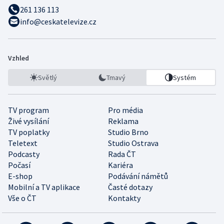
261 136 113
info@ceskatelevize.cz
Vzhled
Světlý
Tmavý
Systém
TV program
Pro média
Živé vysílání
Reklama
TV poplatky
Studio Brno
Teletext
Studio Ostrava
Podcasty
Rada ČT
Počasí
Kariéra
E-shop
Podávání námětů
Mobilní a TV aplikace
Časté dotazy
Vše o ČT
Kontakty