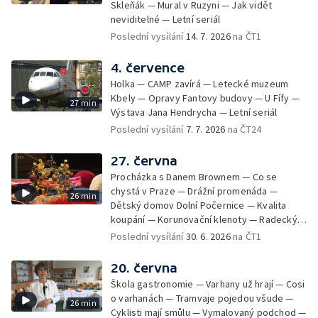
Skleňák — Mural v Ruzyni — Jak vidět
neviditelné — Letní seriál
Poslední vysílání
14. 7. 2026
na ČT1
4. července
Holka — CAMP zavírá — Letecké muzeum
Kbely — Opravy Fantovy budovy — U Fífy —
27 min
Výstava Jana Hendrycha — Letní seriál
Poslední vysílání
7. 7. 2026
na ČT24
27. června
Procházka s Danem Brownem — Co se
chystá v Praze — Drážní promenáda —
26 min
Dětský domov Dolní Počernice — Kvalita
koupání — Korunovační klenoty — Radecký
zpátky na Malostranské náměstí — 50 let
Poslední vysílání
30. 6. 2026
na ČT1
Jižního Města — Satalice
20. června
Škola gastronomie — Varhany už hrají — Cosi
o varhanách — Tramvaje pojedou všude —
26 min
Cyklisti mají smůlu — Vymalovaný podchod —