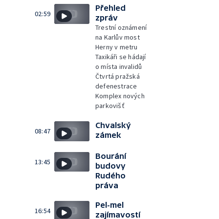
Přehled
02:59
zpráv
Trestní oznámení
na Karlův most
Herny v metru
Taxikáři se hádají
o místa invalidů
Čtvrtá pražská
defenestrace
Komplex nových
parkovišť
Chvalský
08:47
zámek
Bourání
13:45
budovy
Rudého
práva
Pel-mel
16:54
zajímavostí