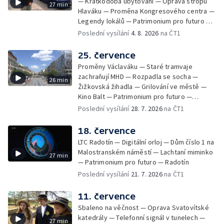
— Krátkodobá ubytování — Oprava stropu
27 min
Hlaváku — Proměna Kongresového centra —
Legendy lokálů — Patrimonium pro futuro —
Kolovraty
Poslední vysílání
4. 8. 2026
na ČT1
25. července
Proměny Václaváku — Staré tramvaje
zachraňují MHD — Rozpadla se socha —
26 min
Žižkovská žihadla — Grilování ve městě —
Kino Balt — Patrimonium pro futuro —
Třebonice
Poslední vysílání
28. 7. 2026
na ČT1
18. července
LTC Radotín — Digitální orloj — Dům číslo 1 na
Malostranském náměstí — Lachtaní miminko
27 min
— Patrimonium pro futuro — Radotín
Poslední vysílání
21. 7. 2026
na ČT1
11. července
Sbaleno na věčnost — Oprava Svatovítské
katedrály — Telefonní signál v tunelech —
27 min