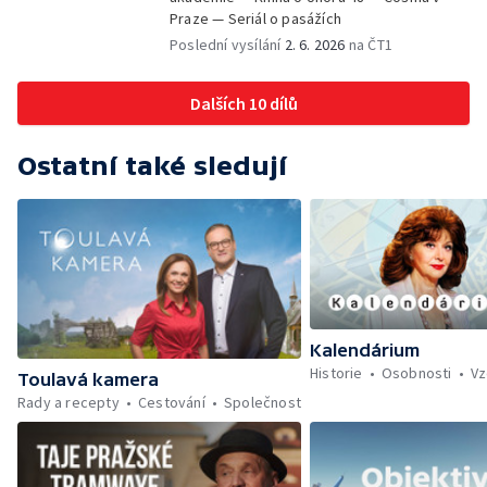
Praze — Seriál o pasážích
Poslední vysílání
2. 6. 2026
na ČT1
Dalších 10 dílů
Ostatní také sledují
Kalendárium
Historie
Osobnosti
Vz
Toulavá kamera
Rady a recepty
Cestování
Společnost