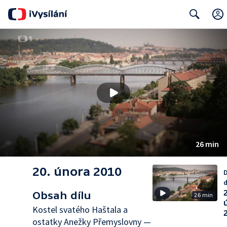
Search
26 min
20. února 2010
D
d
Obsah dílu
26 min
Kostel svatého Haštala a
ostatky Anežky Přemyslovny —