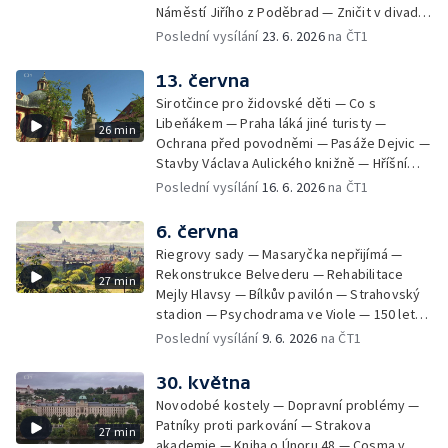
Náměstí Jiřího z Poděbrad — Zničit v divadle
Komedie — Den otevřených dveří — Letní
Poslední vysílání
23. 6. 2026
na ČT1
seriál
13. června
Sirotčince pro židovské děti — Co s
Libeňákem — Praha láká jiné turisty —
26 min
Ochrana před povodněmi — Pasáže Dejvic —
Stavby Václava Aulického knižně — Hříšní
lidé v Divadle ABC — Kunratice
Poslední vysílání
16. 6. 2026
na ČT1
6. června
Riegrovy sady — Masaryčka nepřijímá —
Rekonstrukce Belvederu — Rehabilitace
27 min
Mejly Hlavsy — Bílkův pavilón — Strahovský
stadion — Psychodrama ve Viole — 150 let
od smrti Františka Palackého —
Poslední vysílání
9. 6. 2026
na ČT1
Staroměstské pasáže
30. května
Novodobé kostely — Dopravní problémy —
Patníky proti parkování — Strakova
27 min
akademie — Kniha o Únoru 48 — Cosma v