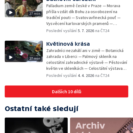
novou odbavovací halu — Značkování
Palladium země české v Praze — Morava
netopýrů v Herlíkovických štolách — Úprava
přišla vzdát dík Bohu za osvobození na
27 min
pražské parkové, sadové a sídlištní zeleně
tradiční pouti — Svatovavřinecká pouť —
— Testy na Železničním zkušebním okruhu
Vysvěcení karlovarských pramenů —
Cerhenice — Dubnový sníh na Šumavě
Vzpomínka poutníků na Elišku Přemyslovnu
Poslední vysílání
5. 7. 2026
na ČT24
komplikuje práci silničářům — Přísaha
— Pražské Jezulátko pojede do Ameriky —
nových příslušníků Pohraniční stráže —
33. pražský arcibiskup
Květinová krása
Výcvik jednotek Lidových milicí — Schůzka
Zahradníci nezahálí ani v zimě — Botanická
prezidenta a premiéra o rozhovor nejen o
zahrada v Liberci — Palmový skleník na
nadcházejících volbách — Generální tajemník
27 min
celostátní zahradnické výstavě — Pěstování
NATO v Praze a proces přijetí ČR — Povodeň
květin ve skleníkách — Celostátní výstava
na Olomoucku — Povodeň na Mělnicku a
okrasného zahradnictví v Olomouci —
Poslední vysílání
4. 4. 2026
na ČT24
Litoměřicku — Umění do světa roznesly
Středoškolská příprava na lesnické a
balónky — Zkoušky nového letounu Albatros
zemědělské školy — Pěstování konvalinek
Dalších 10 dílů
— Celostátní výstava okrasného
zahradnictví v Olomouci — Prodejní
expozice podniku Sempra — Sbírka kaktusů
Ostatní také sledují
— Rododendrony v arboretu u Opavy —
Prodej květin a předváděcí středisko v Bílé
labuti