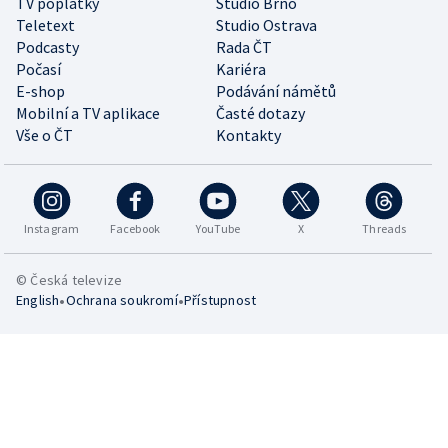
TV poplatky
Studio Brno
Teletext
Studio Ostrava
Podcasty
Rada ČT
Počasí
Kariéra
E-shop
Podávání námětů
Mobilní a TV aplikace
Časté dotazy
Vše o ČT
Kontakty
Instagram
Facebook
YouTube
X
Threads
© Česká televize
•
•
English
Ochrana soukromí
Přístupnost