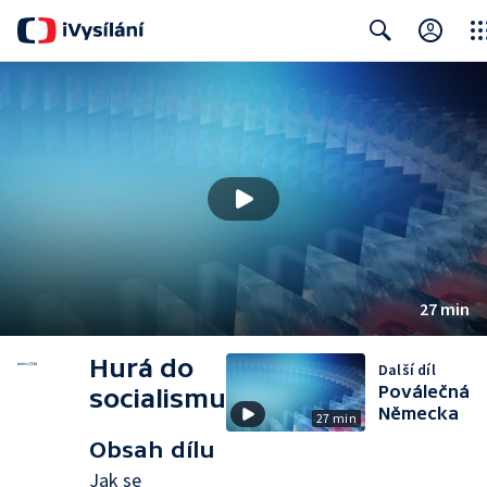
Clos
Search
27 min
Hurá do
Další díl
Poválečná
socialismu
Německa
27 min
Obsah dílu
Jak se