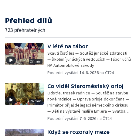
Přehled dílů
723 přehratelných
V létě na tábor
Skauti čistí les — Soutěž junácké zdatnosti
— Školení junáckých vedoucích — Tábor učňů
27 min
NP Automobilové závody
Poslední vysílání
14. 6. 2026
na ČT24
Co viděl Staroměstský orloj
Odstřel trosek radnice — Soutěž na stavbu
nové radnice — Oprava orloje dokončena —
26 min
Primátor přijal delegaci německého cirkusu
— Děti na výstavě malíře Emlera — Svatba
Miloše Kopeckého — Prohlídka a oprava
Poslední vysílání
7. 6. 2026
na ČT24
orloje — Svatba krasobruslařky Kladrubské
— Pamětní deska padlým v povstání — Nová
Když se rozoraly meze
svatební síň — Setkání představitelů Prahy s