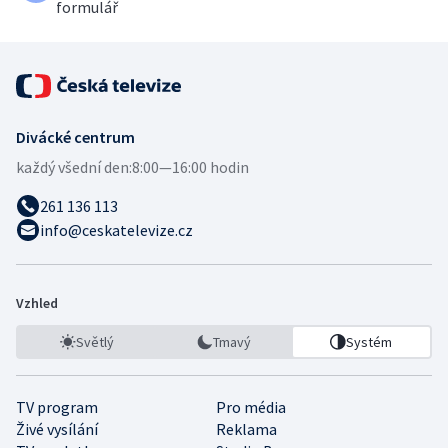
formulář
Divácké centrum
každý všední den:
8:00—16:00 hodin
261 136 113
info@ceskatelevize.cz
Vzhled
Světlý
Tmavý
Systém
TV program
Pro média
Živé vysílání
Reklama