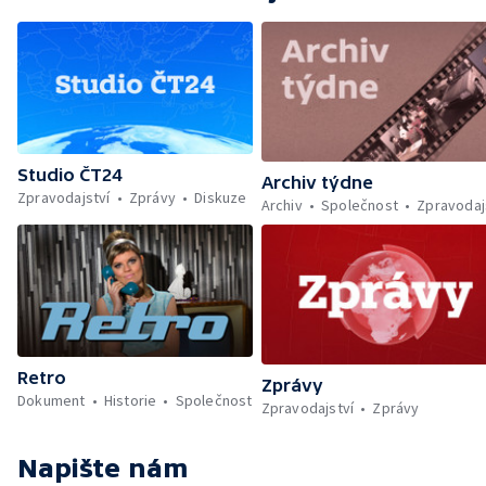
Prodej květin a předváděcí středisko v Bílé
labuti
Studio ČT24
Archiv týdne
Zpravodajství
Zprávy
Diskuze
Archiv
Společnost
Zpravodaj
Retro
Zprávy
Dokument
Historie
Společnost
Zpravodajství
Zprávy
Napište nám