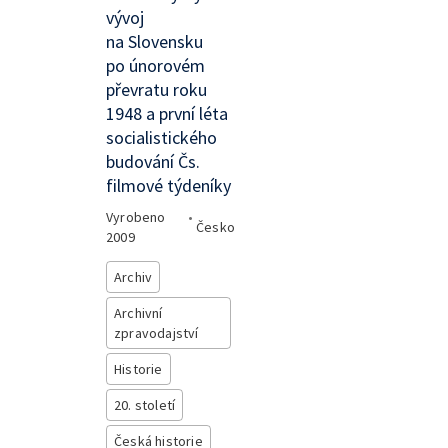
vývoj
na Slovensku
po únorovém
převratu roku
1948 a první léta
socialistického
budování Čs.
filmové týdeníky
Vyrobeno
•
Česko
2009
Archiv
Archivní
zpravodajství
Historie
20. století
Česká historie