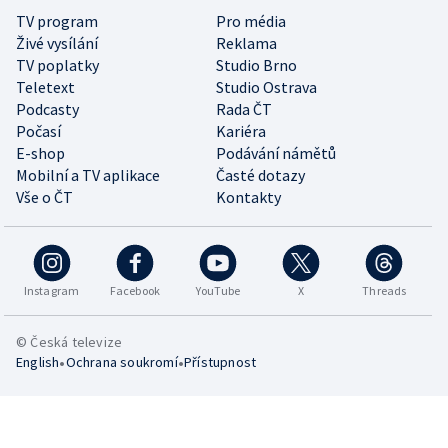
TV program
Pro média
Živé vysílání
Reklama
TV poplatky
Studio Brno
Teletext
Studio Ostrava
Podcasty
Rada ČT
Počasí
Kariéra
E-shop
Podávání námětů
Mobilní a TV aplikace
Časté dotazy
Vše o ČT
Kontakty
Instagram
Facebook
YouTube
X
Threads
© Česká televize
•
•
English
Ochrana soukromí
Přístupnost