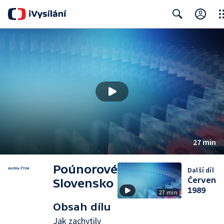
Clo
Search
27 min
Poúnorové
Další díl
Červen
Slovensko
1989
27 min
Obsah dílu
Jak zachytily