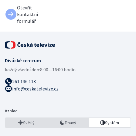
Otevřít
kontaktní
formulář
Divácké centrum
každý všední den:
8:00—16:00 hodin
261 136 113
info@ceskatelevize.cz
Vzhled
Světlý
Tmavý
Systém