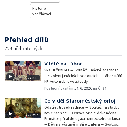
Historie -
vzdělávací
Přehled dílů
723 přehratelných
V létě na tábor
Skauti čistí les — Soutěž junácké zdatnosti
— Školení junáckých vedoucích — Tábor učňů
27 min
NP Automobilové závody
Poslední vysílání
14. 6. 2026
na ČT24
Co viděl Staroměstský orloj
Odstřel trosek radnice — Soutěž na stavbu
nové radnice — Oprava orloje dokončena —
26 min
Primátor přijal delegaci německého cirkusu
— Děti na výstavě malíře Emlera — Svatba