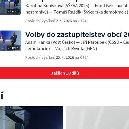
Karolína Kubisková (VÝZVA 2025) — František Laudá
27 min
nestraníků) — Tomáš Raždík (Švýcarská demokracie)
Poslední vysílání
2. 5. 2026
na ČT24
Volby do zastupitelstev obcí 
Adam Hanka (Volt Česko) — Jiří Paroubek (ČSSD – Čes
28 min
demokracie) — Vojtěch Ryvola (GEN)
Poslední vysílání
25. 4. 2026
na ČT24
Dalších 10 dílů
í