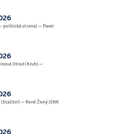
2026
– politická strana) — Pavel
2026
tinová (Hnutí Kruh) —
2026
(Stačilo!) — René Živný (SNK
2026