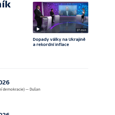
ník
27 min
Dopady války na Ukrajině
a rekordní inflace
2026
ální demokracie) — Dušan
2026