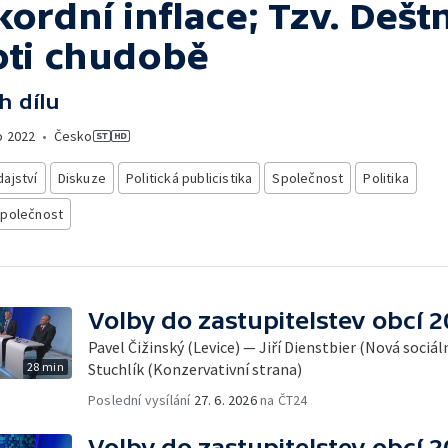
ordní inflace; Tzv. Dešt
oti chudobě
h dílu
o
2022
•
Česko
ajství
Diskuze
Politická publicistika
Společnost
Politika
společnost
Volby do zastupitelstev obcí 
Pavel Čižinský (Levice) — Jiří Dienstbier (Nová soci
28 min
Stuchlík (Konzervativní strana)
Poslední vysílání
27. 6. 2026
na ČT24
Volby do zastupitelstev obcí 