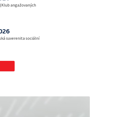
t (Klub angažovaných
2026
ká suverenita sociální