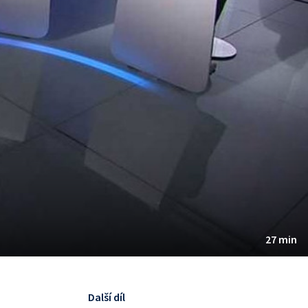
27 min
Další díl