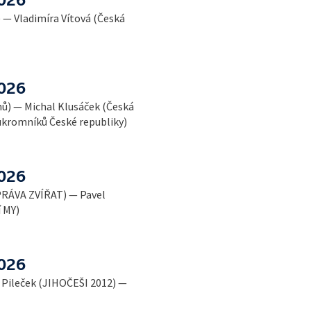
 — Vladimíra Vítová (Česká
2026
nů) — Michal Klusáček (Česká
oukromníků České republiky)
2026
PRÁVA ZVÍŘAT) — Pavel
í MY)
2026
 Pileček (JIHOČEŠI 2012) —