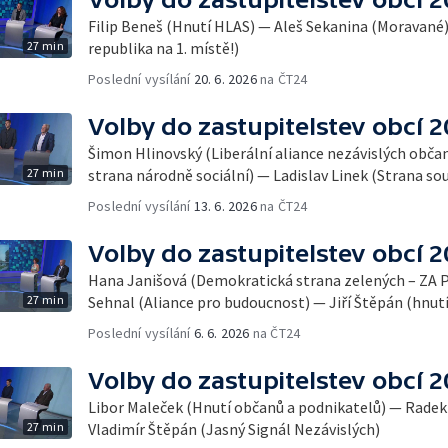
Filip Beneš (Hnutí HLAS) — Aleš Sekanina (Moravané)
27 min
republika na 1. místě!)
Poslední vysílání
20. 6. 2026
na ČT24
Volby do zastupitelstev obcí 
Šimon Hlinovský (Liberální aliance nezávislých obča
27 min
strana národně sociální) — Ladislav Linek (Strana s
Poslední vysílání
13. 6. 2026
na ČT24
Volby do zastupitelstev obcí 
Hana Janišová (Demokratická strana zelených – ZA 
27 min
Sehnal (Aliance pro budoucnost) — Jiří Štěpán (hnut
Poslední vysílání
6. 6. 2026
na ČT24
Volby do zastupitelstev obcí 
Libor Maleček (Hnutí občanů a podnikatelů) — Radek
27 min
Vladimír Štěpán (Jasný Signál Nezávislých)