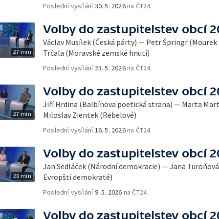
Poslední vysílání
30. 5. 2026
na ČT24
Volby do zastupitelstev obcí 
Václav Musílek (Česká párty) — Petr Špringr (Mourek 
27 min
Trčala (Moravské zemské hnutí)
Poslední vysílání
23. 5. 2026
na ČT24
Volby do zastupitelstev obcí 
Jiří Hrdina (Balbínova poetická strana) — Marta Mar
27 min
Miloslav Zientek (Rebelové)
Poslední vysílání
16. 5. 2026
na ČT24
Volby do zastupitelstev obcí 
Jan Sedláček (Národní demokracie) — Jana Turoňová 
26 min
Evropští demokraté)
Poslední vysílání
9. 5. 2026
na ČT24
Volby do zastupitelstev obcí 