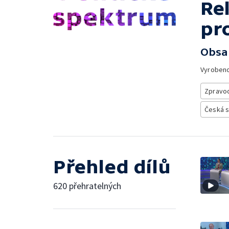
Rek
pr
Obsa
Vyroben
Zpravod
Česká 
Přehled dílů
620 přehratelných