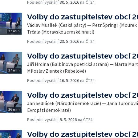
Poslední vysílání
30. 5. 2026
na ČT24
Volby do zastupitelstev obcí 
Václav Musílek (Česká párty) — Petr Špringr (Mourek 
27 min
Trčala (Moravské zemské hnutí)
Poslední vysílání
23. 5. 2026
na ČT24
Volby do zastupitelstev obcí 
Jiří Hrdina (Balbínova poetická strana) — Marta Mar
27 min
Miloslav Zientek (Rebelové)
Poslední vysílání
16. 5. 2026
na ČT24
Volby do zastupitelstev obcí 
Jan Sedláček (Národní demokracie) — Jana Turoňová 
26 min
Evropští demokraté)
Poslední vysílání
9. 5. 2026
na ČT24
Volby do zastupitelstev obcí 