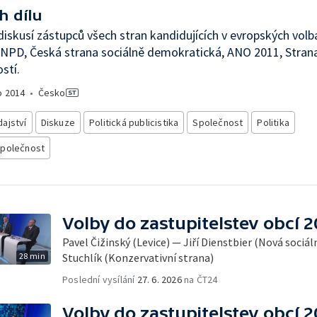
h dílu
diskusí zástupců všech stran kandidujících v evropských volbá
HNPD, Česká strana sociálně demokratická, ANO 2011, Stran
ostí.
o
2014
•
Česko
ajství
Diskuze
Politická publicistika
Společnost
Politika
společnost
Volby do zastupitelstev obcí 
Pavel Čižinský (Levice) — Jiří Dienstbier (Nová soci
28 min
Stuchlík (Konzervativní strana)
Poslední vysílání
27. 6. 2026
na ČT24
Volby do zastupitelstev obcí 