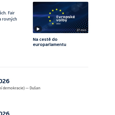
ch. Fair
a rovných
27 min
Na cestě do
europarlamentu
2026
ální demokracie) — Dušan
2026