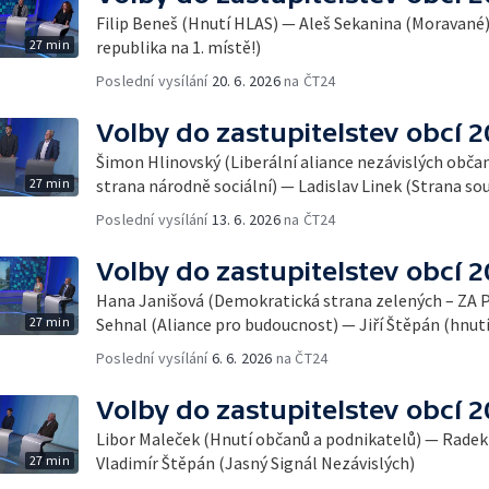
Filip Beneš (Hnutí HLAS) — Aleš Sekanina (Moravané)
27 min
republika na 1. místě!)
Poslední vysílání
20. 6. 2026
na ČT24
Volby do zastupitelstev obcí 
Šimon Hlinovský (Liberální aliance nezávislých obča
27 min
strana národně sociální) — Ladislav Linek (Strana s
Poslední vysílání
13. 6. 2026
na ČT24
Volby do zastupitelstev obcí 
Hana Janišová (Demokratická strana zelených – ZA 
27 min
Sehnal (Aliance pro budoucnost) — Jiří Štěpán (hnut
Poslední vysílání
6. 6. 2026
na ČT24
Volby do zastupitelstev obcí 
Libor Maleček (Hnutí občanů a podnikatelů) — Radek
27 min
Vladimír Štěpán (Jasný Signál Nezávislých)