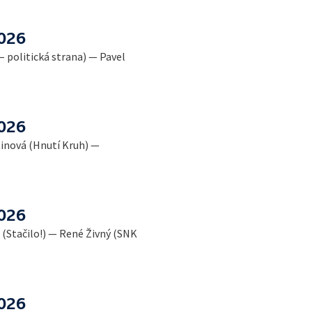
2026
– politická strana) — Pavel
2026
tinová (Hnutí Kruh) —
2026
(Stačilo!) — René Živný (SNK
2026