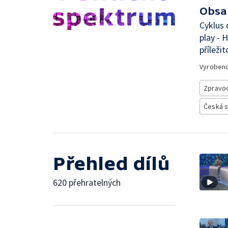
Obsa
Cyklus 
play - 
příležit
Vyroben
Zpravod
Česká 
Přehled dílů
620 přehratelných