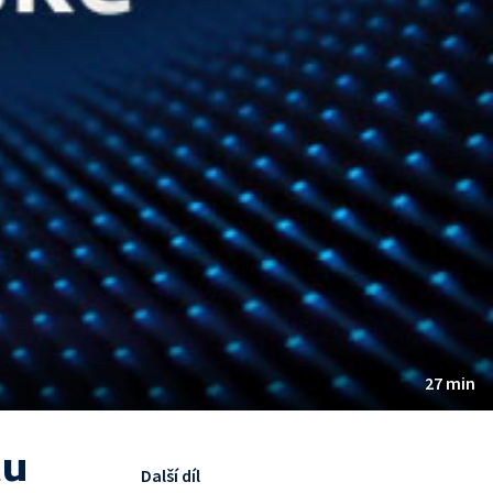
27 min
tu
Další díl