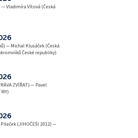
 — Vladimíra Vítová (Česká
2026
nů) — Michal Klusáček (Česká
oukromníků České republiky)
2026
PRÁVA ZVÍŘAT) — Pavel
í MY)
2026
 Pileček (JIHOČEŠI 2012) —