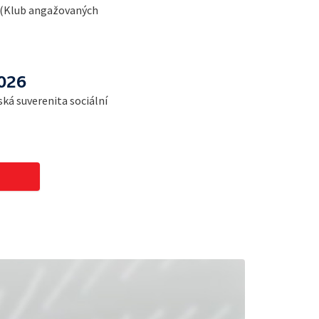
t (Klub angažovaných
2026
ká suverenita sociální