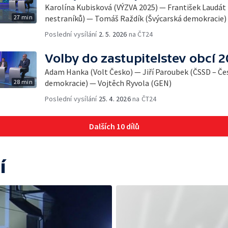
Karolína Kubisková (VÝZVA 2025) — František Laudá
27 min
nestraníků) — Tomáš Raždík (Švýcarská demokracie)
Poslední vysílání
2. 5. 2026
na ČT24
Volby do zastupitelstev obcí 
Adam Hanka (Volt Česko) — Jiří Paroubek (ČSSD – Čes
28 min
demokracie) — Vojtěch Ryvola (GEN)
Poslední vysílání
25. 4. 2026
na ČT24
Dalších 10 dílů
í