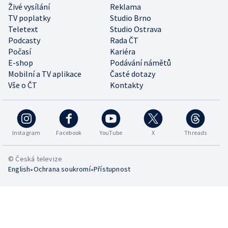
Živé vysílání
Reklama
TV poplatky
Studio Brno
Teletext
Studio Ostrava
Podcasty
Rada ČT
Počasí
Kariéra
E-shop
Podávání námětů
Mobilní a TV aplikace
Časté dotazy
Vše o ČT
Kontakty
Instagram
Facebook
YouTube
X
Threads
© Česká televize
•
•
English
Ochrana soukromí
Přístupnost