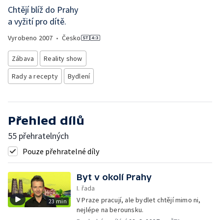
Chtějí blíž do Prahy
a vyžití pro dítě.
Vyrobeno
2007
•
Česko
Zábava
Reality show
Rady a recepty
Bydlení
Přehled dílů
55 přehratelných
Pouze přehratelné díly
Byt v okolí Prahy
I. řada
V Praze pracují, ale bydlet chtějí mimo ni,
23 min
nejlépe na berounsku.