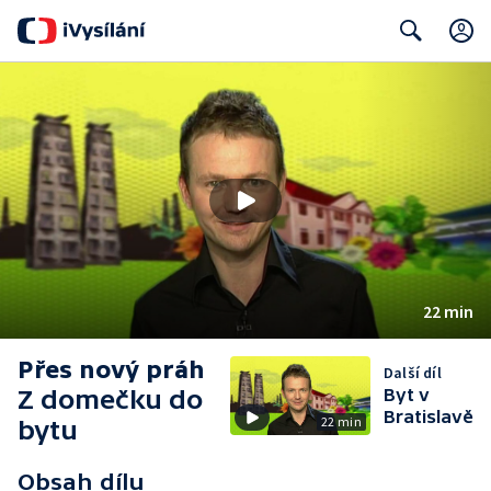
Search
22 min
Přes nový práh
Další díl
Z domečku do
Byt v
Bratislavě
22 min
bytu
Obsah dílu