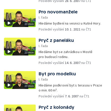
Poslední vysílání
28. 6. 2007
na ČT1
Pro novomanžele
I. řada
Hledáme bydlení na vesnici u Kutné Hory.
23 min
Poslední vysílání
10. 1. 2021
na ČT1
Pryč z paneláku
I. řada
Hledáme byt se zahrádkou v Mostě
23 min
pro budoucí rodinu.
Poslední vysílání
14. 6. 2007
na ČT1
Byt pro modelku
I. řada
Hledáme podkrovní byt s terasou v Praze
23 min
o min. 60 m².
Poslední vysílání
7. 6. 2007
na ČT1
Pryč z kolonády