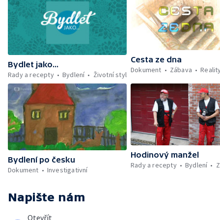
Cesta ze dna
Bydlet jako...
Dokument
Zábava
Realit
Rady a recepty
Bydlení
Životní styl
Hodinový manžel
Bydlení po česku
Rady a recepty
Bydlení
Z
Dokument
Investigativní
Napište nám
Otevřít