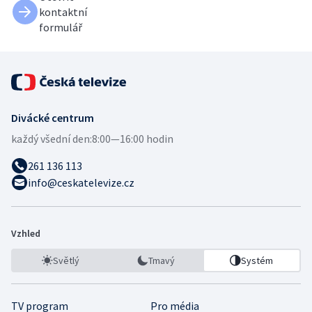
kontaktní
formulář
Divácké centrum
každý všední den:
8:00—16:00 hodin
261 136 113
info@ceskatelevize.cz
Vzhled
Světlý
Tmavý
Systém
TV program
Pro média