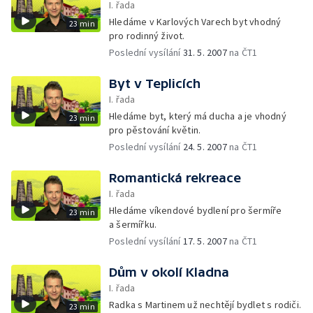
I. řada
Hledáme v Karlových Varech byt vhodný
23 min
pro rodinný život.
Poslední vysílání
31. 5. 2007
na ČT1
Byt v Teplicích
I. řada
Hledáme byt, který má ducha a je vhodný
23 min
pro pěstování květin.
Poslední vysílání
24. 5. 2007
na ČT1
Romantická rekreace
I. řada
Hledáme víkendové bydlení pro šermíře
23 min
a šermířku.
Poslední vysílání
17. 5. 2007
na ČT1
Dům v okolí Kladna
I. řada
Radka s Martinem už nechtějí bydlet s rodiči.
23 min